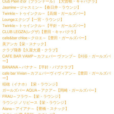
Club Plein d’or（プランドール）【大曽根・キャバクラ】
Jasmine～ジャスミン～【春日井・ラウンジ】
Twinkle～トゥインクル～【高畑・ガールズバー】
Loungeエクシブ【一宮・ラウンジ】
Twinkle～トゥインクル～【平針・ガールズバー】
CLUB LEGZA(レグザ)【豊田・キャバクラ】
cafe&bar chloe～クロエ～【豊田・ガールズバー】
美アンカ【栄・スナック】
クラブ飛香【久屋大通・クラブ】
CAFE BAR VAMP～カフェバー ヴァンプ～【刈谷・ガールズバ
ー】
BANANA～バナナ～【平針・パブクラブ】
cafe bar Vivian～カフェバーヴィヴィアン～【豊田・ガールズバ
ー】
稲穂（イナホ）【栄・ラウンジ】
ガールズバー AQUA～アクア～【岡崎・ガールズバー】
FRAU～フラウ～【栄・ラウンジ】
ラウンジ ノリピース【栄・ラウンジ】
Aiana～アイアナ～【豊橋・スナック】