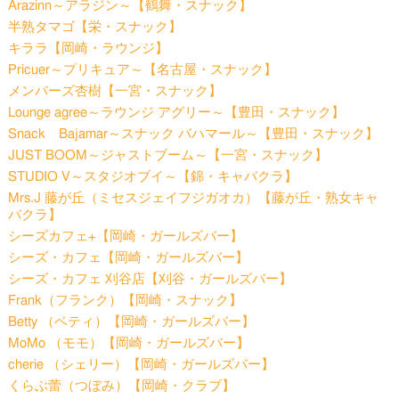
Arazinn～アラジン～【鶴舞・スナック】
半熟タマゴ【栄・スナック】
キララ【岡崎・ラウンジ】
Pricuer～プリキュア～【名古屋・スナック】
メンバーズ杏樹【一宮・スナック】
Lounge agree～ラウンジ アグリー～【豊田・スナック】
Snack Bajamar～スナック バハマール～【豊田・スナック】
JUST BOOM～ジャストブーム～【一宮・スナック】
STUDIO V～スタジオブイ～【錦・キャバクラ】
Mrs.J 藤が丘（ミセスジェイフジガオカ）【藤が丘・熟女キャ
バクラ】
シーズカフェ+【岡崎・ガールズバー】
シーズ・カフェ【岡崎・ガールズバー】
シーズ・カフェ 刈谷店【刈谷・ガールズバー】
Frank（フランク）【岡崎・スナック】
Betty （ベティ）【岡崎・ガールズバー】
MoMo （モモ）【岡崎・ガールズバー】
cherie （シェリー）【岡崎・ガールズバー】
くらぶ蕾（つぼみ）【岡崎・クラブ】