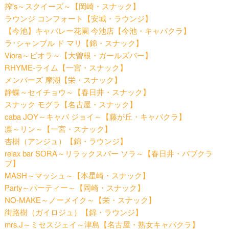
搾's～スクイーズ～【岡崎・スナック】
ラウンジ コンフォート【安城・ラウンジ】
【今池】キャバレー花園 今池店【今池・キャバクラ】
ラ･シャンブル ド マリ【錦・スナック】
Viora～ビオラ～【大曽根・ガールズバー】
RHYME-ライム【一宮・スナック】
メンバーズ 摩湖【栄・スナック】
静蝶～セイチョウ～【春日井・スナック】
スナック モグラ【名古屋・スナック】
caba JOY～キャバ ジョイ～【藤が丘・キャバクラ】
凛～リン～【一宮・スナック】
杏樹（アンジュ）【錦・ラウンジ】
relax bar SORA～リラックスバー ソラ～【春日井・パブクラ
ブ】
MASH～マッシュ～【本星崎・スナック】
Party～パーティー～【岡崎・スナック】
NO-MAKE～ノーメイク～【栄・スナック】
街路樹（ガイロジュ）【錦・ラウンジ】
mrs.J～ミセスジェイ～津島【名古屋・熟女キャバクラ】