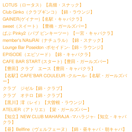
LOTUS（ロータス）【高畑・スナック】
Club Ginko（クラブギンコ）【錦・ラウンジ】
GAINER(ゲイナー)【名駅・キャバクラ】
sweet（スイート）【豊橋・ガールズバー】
ぱぶ Pinky2（パブ ピンキーツー）【一宮・キャバクラ】
member's NAtuRAl（ナチュラル）【錦・スナック】
Lounge Bar Poseidon -ポセイドン-【錦・ラウンジ】
EPISODE（エピソード）【錦・キャバクラ】
CAFE BAR START (スタート)【豊田・ガールズバー】
【豊田】クラブ エース【豊田・キャバクラ】
【名駅】CAFE’BAR COULEUR -クルール-【名駅・ガールズバ
ー】
クラブ ジゼル【錦・クラブ】
クラブ オテロ【錦・クラブ】
【黒川】澪（レイ）【大曽根・ラウンジ】
ATELIER（アトリエ）【栄・ガールズバー】
【知立】NEW CLUB MAHARAJA -マハラジャ-【知立・キャバ
クラ】
【昼】Bellfine（ヴェルフェーヌ）【錦・昼キャバ・朝キャバ】