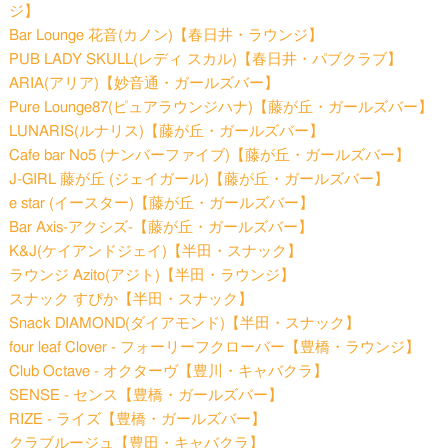
ジ】
Bar Lounge 花音(カノン)【春日井・ラウンジ】
PUB LADY SKULL(レディ スカル)【春日井・パブクラブ】
ARIA(アリア)【妙音通・ガールズバー】
Pure Lounge87(ピュアラウンジハナ)【藤が丘・ガールズバー】
LUNARIS(ルナリス)【藤が丘・ガールズバー】
Cafe bar No5 (ナンバーファイブ)【藤が丘・ガールズバー】
J-GIRL 藤が丘 (ジェイガール)【藤が丘・ガールズバー】
e star (イースター)【藤が丘・ガールズバー】
Bar Axis‐アクシズ‐【藤が丘・ガールズバー】
K&J(ケイアンドジェイ)【半田・スナック】
ラウンジ Azito(アジト)【半田・ラウンジ】
スナック すぴか【半田・スナック】
Snack DIAMOND(ダイアモンド)【半田・スナック】
four leaf Clover - フォーリーフクローバー【豊橋・ラウンジ】
Club Octave - オクターヴ【豊川・キャバクラ】
SENSE - センス【豊橋・ガールズバー】
RIZE - ライズ【豊橋・ガールズバー】
クラブルージュ【豊田・キャバクラ】