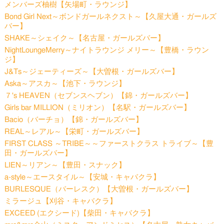
メンバーズ柚樹【矢場町・ラウンジ】
Bond Girl Next～ボンドガールネクスト～【久屋大通・ガールズ
バー】
SHAKE～シェイク～【名古屋・ガールズバー】
NightLoungeMerry～ナイトラウンジ メリー～【豊橋・ラウン
ジ】
J&Ts～ジェーティーズ～【大曽根・ガールズバー】
Aska～アスカ～【池下・ラウンジ】
７'s HEAVEN（セブンスヘブン）【錦・ガールズバー】
Girls bar MILLION（ミリオン）【名駅・ガールズバー】
Bacio（バーチョ）【錦・ガールズバー】
REAL～レアル～【栄町・ガールズバー】
FIRST CLASS ～TRIBE～～ファーストクラス トライブ～【豊
田・ガールズバー】
LIEN～リアン～【豊田・スナック】
a-style～エースタイル～【安城・キャバクラ】
BURLESQUE（バーレスク）【大曽根・ガールズバー】
ミラージュ【刈谷・キャバクラ】
EXCEED (エクシード)【柴田・キャバクラ】