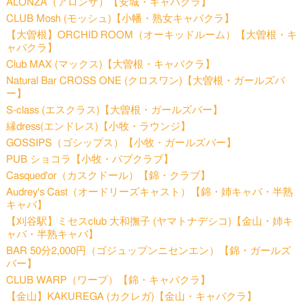
ALONZA（アロンザ）【安城・キャバクラ】
CLUB Mosh (モッシュ)【小幡・熟女キャバクラ】
【大曽根】ORCHID ROOM（オーキッドルーム）【大曽根・キ
ャバクラ】
Club MAX (マックス)【大曽根・キャバクラ】
Natural Bar CROSS ONE (クロスワン)【大曽根・ガールズバ
ー】
S-class (エスクラス)【大曽根・ガールズバー】
縁dress(エンドレス)【小牧・ラウンジ】
GOSSIPS（ゴシップス）【小牧・ガールズバー】
PUB ショコラ【小牧・パブクラブ】
Casqued'or（カスクドール）【錦・クラブ】
Audrey's Cast（オードリーズキャスト）【錦・姉キャバ・半熟
キャバ】
【刈谷駅】ミセスclub 大和撫子 (ヤマトナデシコ)【金山・姉キ
ャバ・半熟キャバ】
BAR 50分2,000円（ゴジュップンニセンエン）【錦・ガールズ
バー】
CLUB WARP（ワープ）【錦・キャバクラ】
【金山】KAKUREGA (カクレガ)【金山・キャバクラ】