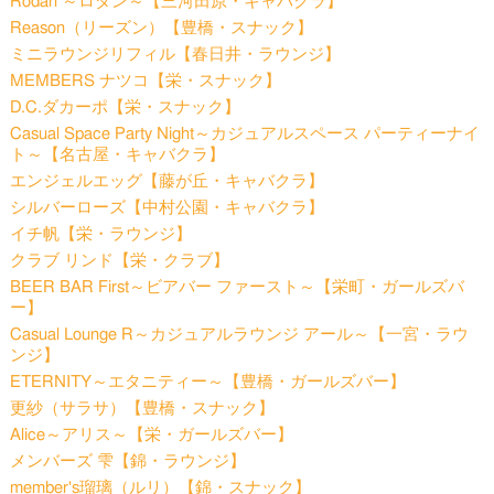
Rodan ～ロダン～【三河田原・キャバクラ】
Reason（リーズン）【豊橋・スナック】
ミニラウンジリフィル【春日井・ラウンジ】
MEMBERS ナツコ【栄・スナック】
D.C.ダカーポ【栄・スナック】
Casual Space Party Night～カジュアルスペース パーティーナイ
ト～【名古屋・キャバクラ】
エンジェルエッグ【藤が丘・キャバクラ】
シルバーローズ【中村公園・キャバクラ】
イチ帆【栄・ラウンジ】
クラブ リンド【栄・クラブ】
BEER BAR First～ビアバー ファースト～【栄町・ガールズバ
ー】
Casual Lounge R～カジュアルラウンジ アール～【一宮・ラウ
ンジ】
ETERNITY～エタニティー～【豊橋・ガールズバー】
更紗（サラサ）【豊橋・スナック】
Alice～アリス～【栄・ガールズバー】
メンバーズ 雫【錦・ラウンジ】
member's瑠璃（ルリ）【錦・スナック】