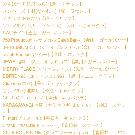
めんばーず 楽楽(らら)【錦・スナック】
メンバーズ 中村(なかむら)【錦・ラウンジ】
スナック おきなわ【錦・スナック】
ソシアル 金山店 （ソシアル）【金山・キャバクラ】
RAI (ライ)【金山・ガールズバー】
758 Production ～サブカル Cafe&Bar～【金山・ガールズバー】
J-PREMIUM 金山 (ジェイプレミアム)【金山・ガールズバー】
snack Panjie(パンジー)【金山・スナック】
JEWEL 黒川 (ジュエル クロカワ)【黒川・ガールズバー】
MERRY PLACE (メリープレイス)【黒川・ガールズバー】
EDITION96（エディション96）【黒川・ニュークラブ】
Club em (エム)【星ヶ丘・キャバクラ】
ソシアル 今池本店【今池・キャバクラ】
CLUB CIEL (シエル)【今池・キャバクラ】
KARASAWAGI 本店（カラサワギ ほんてん）【柴田・スナッ
ク】
Primer(プリメール)【春日井・キャバクラ】
Snack Treasure(トレジャー)【春日井・スナック】
CLUB FOUR NINE（クラブフォーナイン）【春日井・ラウン