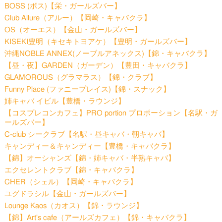
BOSS (ボス)【栄・ガールズバー】
Club Allure（アルー）【岡崎・キャバクラ】
OS（オーエス）【金山・ガールズバー】
KISEKI豊明（キセキトヨアケ）【豊明・ガールズバー】
沖縄NOBLE ANNEX(ノーブルアネックス)【錦・キャバクラ】
【昼・夜】GARDEN（ガーデン）【豊田・キャバクラ】
GLAMOROUS（グラマラス）【錦・クラブ】
Funny Place (ファニープレイス)【錦・スナック】
姉キャバ イビル【豊橋・ラウンジ】
【コスプレコンカフェ】PRO portion プロポーション【名駅・ガ
ールズバー】
C-club シークラブ【名駅・昼キャバ・朝キャバ】
キャンディー＆キャンディー【豊橋・キャバクラ】
【錦】オーシャンズ【錦・姉キャバ・半熟キャバ】
エクセレントクラブ【錦・キャバクラ】
CHER（シェル）【岡崎・キャバクラ】
ユグドラシル【金山・ガールズバー】
Lounge Kaos（カオス）【錦・ラウンジ】
【錦】Art's cafe（アールズカフェ）【錦・キャバクラ】