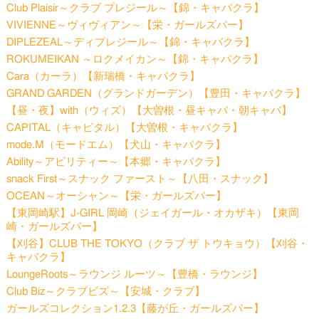
Club Plaisir～クラブ プレジール～【錦・キャバクラ】
VIVIENNE～ヴィヴィアン～【栄・ガールズバー】
DIPLEZEAL～ディプレジール～【錦・キャバクラ】
ROKUMEIKAN ～ロクメイカン～【錦・キャバクラ】
Cara（カーラ）【新瑞橋・キャバクラ】
GRAND GARDEN（グランドガーデン）【豊田・キャバクラ】
【昼・夜】with（ウィズ）【大曽根・昼キャバ・朝キャバ】
CAPITAL（キャピタル）【大曽根・キャバクラ】
mode.M（モードエム）【犬山・キャバクラ】
Ability～アビリティー～【本郷・キャバクラ】
snack First～スナック ファースト～【八田・スナック】
OCEAN～オーシャン～【栄・ガールズバー】
【東岡崎駅】J-GIRL 岡崎（ジェイガール・オカザキ）【東岡
崎・ガールズバー】
【刈谷】CLUB THE TOKYO（クラブ ザ トウキョウ）【刈谷・
キャバクラ】
LoungeRoots～ラウンジ ルーツ～【豊橋・ラウンジ】
Club Biz～クラブビズ～【安城・クラブ】
ガールズコレクション1.2.3【藤が丘・ガールズバー】