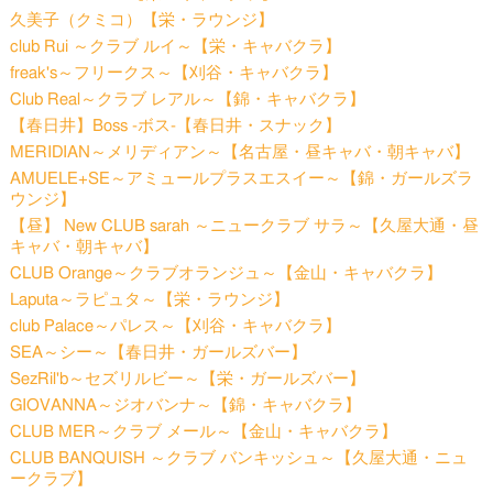
久美子（クミコ）【栄・ラウンジ】
club Rui ～クラブ ルイ～【栄・キャバクラ】
freak's～フリークス～【刈谷・キャバクラ】
Club Real～クラブ レアル～【錦・キャバクラ】
【春日井】Boss -ボス-【春日井・スナック】
MERIDIAN～メリディアン～【名古屋・昼キャバ・朝キャバ】
AMUELE+SE～アミュールプラスエスイー～【錦・ガールズラ
ウンジ】
【昼】 New CLUB sarah ～ニュークラブ サラ～【久屋大通・昼
キャバ・朝キャバ】
CLUB Orange～クラブオランジュ～【金山・キャバクラ】
Laputa～ラピュタ～【栄・ラウンジ】
club Palace～パレス～【刈谷・キャバクラ】
SEA～シー～【春日井・ガールズバー】
SezRil'b～セズリルビー～【栄・ガールズバー】
GIOVANNA～ジオバンナ～【錦・キャバクラ】
CLUB MER～クラブ メール～【金山・キャバクラ】
CLUB BANQUISH ～クラブ バンキッシュ～【久屋大通・ニュ
ークラブ】