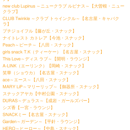
new club Lupinus ～ニュークラブ ルピナス～【大曽根・ニュー
クラブ】
CLUB Twinkle ～クラブ トゥインクル～【名古屋・キャバク
ラ】
プチジョイフル【藤が丘・スナック】
ナイトレスト カトレア【今池・スナック】
Peach～ピーチ～【八田・スナック】
girls snack T.K（ティーケー）【名古屋・スナック】
This Love～ディス ラブ～【開明・ラウンジ】
A-LINK（エーリンク）【岡崎・スナック】
笑華（ショウカ）【名古屋・スナック】
ace～エース～【八田・スナック】
MARY LiP～マリーリップ～【御器所・スナック】
スナックアヤカ【中村公園・スナック】
DURAS～デュラス～【成岩・ガールズバー】
シズ香【一宮・ラウンジ】
SNACKミー【名古屋・スナック】
Garden～ガーデン～【平針・ラウンジ】
HERO～ヒーロー～【中島・スナック】