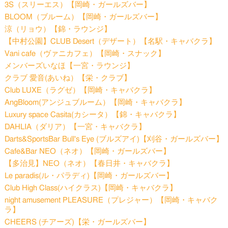
3S（スリーエス）【岡崎・ガールズバー】
BLOOM（ブルーム）【岡崎・ガールズバー】
涼（リョウ）【錦・ラウンジ】
【中村公園】CLUB Desert（デザート）【名駅・キャバクラ】
Vani cafe（ヴァニカフェ）【岡崎・スナック】
メンバーズいなほ【一宮・ラウンジ】
クラブ 愛音(あいね）【栄・クラブ】
Club LUXE（ラグゼ）【岡崎・キャバクラ】
AngBloom(アンジュブルーム）【岡崎・キャバクラ】
Luxury space Casita(カシータ）【錦・キャバクラ】
DAHLIA（ダリア）【一宮・キャバクラ】
Darts&SportsBar Bull's Eye (ブルズアイ)【刈谷・ガールズバー】
Cafe&Bar NEO（ネオ）【岡崎・ガールズバー】
【多治見】NEO（ネオ）【春日井・キャバクラ】
Le paradis(ル・パラディ)【岡崎・ガールズバー】
Club High Class(ハイクラス)【岡崎・キャバクラ】
night amusement PLEASURE（プレジャー）【岡崎・キャバク
ラ】
CHEERS (チアーズ)【栄・ガールズバー】