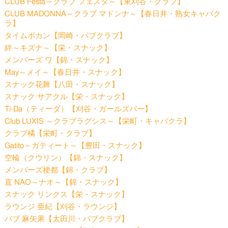
CLUB Festa～クラブ フェスタ～【東刈谷・クラブ】
CLUB MADONNA～クラブ マドンナ～【春日井・熟女キャバク
ラ】
タイムボカン【岡崎・パブクラブ】
絆～キズナ～【栄・スナック】
メンバーズ ワ【錦・スナック】
May～メイ～【春日井・スナック】
スナック花舞【八田・スナック】
スナック サアクル【栄・スナック】
Ti-Da（ティーダ）【刈谷・ガールズバー】
Club LUXIS ～クラブラグシス～【栄町・キャバクラ】
クラブ橘【栄町・クラブ】
Gatito～ガティート～【豊田・スナック】
空輪（クウリン）【錦・スナック】
メンバーズ梗都【錦・クラブ】
直 NAO～ナオ～【錦・スナック】
スナック リンクス【栄・スナック】
ラウンジ 亜紀【刈谷・ラウンジ】
パブ 麻矢果【太田川・パブクラブ】