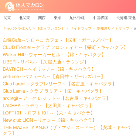
関東
北関東
関西
東海
九州/沖縄
中国/四国
北海道/東北
キャバクラ体入なら［体入マカロン］
サイトマップ
愛知県サイトマップ
白猫Cafe～シロネコ カフェ～【栄町・ガールズバー】
CLUB Frontier～クラブ フロンティア～【栄町・キャバクラ】
Walker Hill～ウォーカーヒル～【錦・キャバクラ】
LIBER～リベル～【久屋大通・ラウンジ】
BAYRICH～ベイリッチ～【錦・キャバクラ】
perfume～パフューム～【春日井・ガールズバー】
Club Lareef～クラブレリーフ～【名古屋・キャバクラ】
Club Lamia～クラブ ラミア～【栄・キャバクラ】
ark legit～アーク レジット～【名古屋・キャバクラ】
LADERA～ラデラ～【太田川・キャバクラ】
LOFT101 ～ロフト101 ～【栄・キャバクラ】
New club LION～リオン～【錦・キャバクラ】
THE MAJESTY ANJO（ザ・マジェスティー）【安城・キャバ
クラ】