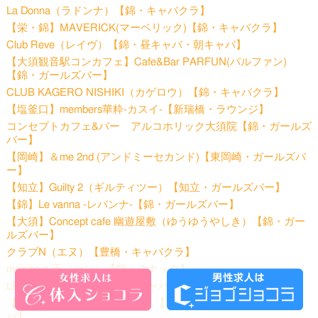
La Donna（ラドンナ）【錦・キャバクラ】
【栄・錦】MAVERICK(マーベリック)【錦・キャバクラ】
Club Reve（レイヴ）【錦・昼キャバ・朝キャバ】
【大須観音駅コンカフェ】Cafe&Bar PARFUN(パルファン)
【錦・ガールズバー】
CLUB KAGERO NISHIKI（カゲロウ）【錦・キャバクラ】
【塩釜口】members華粋-カスイ-【新瑞橋・ラウンジ】
コンセプトカフェ&バー アルコホリック大須院【錦・ガールズ
バー】
【岡崎】＆me 2nd (アンドミーセカンド)【東岡崎・ガールズバ
ー】
【知立】Guilty 2（ギルティツー）【知立・ガールズバー】
【錦】Le vanna -レバンナ-【錦・ガールズバー】
【大須】Concept cafe 幽遊屋敷（ゆうゆうやしき）【錦・ガー
ルズバー】
クラブN（エヌ）【豊橋・キャバクラ】
members 千（セン）【錦・スナック】
LEPUS（レプス）【豊橋・キャバクラ】
【安城】TIERRA （ティエラ）【安城・姉キャバ・半熟キャ
バ】