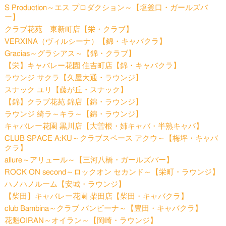
S Production～エス プロダクション～【塩釜口・ガールズバ
ー】
クラブ花苑 東新町店【栄・クラブ】
VERXINA（ヴィルシーナ）【錦・キャバクラ】
Gracias～グラシアス～【錦・クラブ】
【栄】キャバレー花園 住吉町店【錦・キャバクラ】
ラウンジ サクラ【久屋大通・ラウンジ】
スナック ユリ【藤が丘・スナック】
【錦】クラブ花苑 錦店【錦・ラウンジ】
ラウンジ 綺ラ～キラ～【錦・ラウンジ】
キャバレー花園 黒川店【大曽根・姉キャバ・半熟キャバ】
CLUB SPACE A:KU～クラブスペース アクウ～【梅坪・キャバ
クラ】
allure～アリュール～【三河八橋・ガールズバー】
ROCK ON second～ロックオン セカンド～【栄町・ラウンジ】
ハノハノルーム【安城・ラウンジ】
【柴田】キャバレー花園 柴田店【柴田・キャバクラ】
club Bambina～クラブ バンビーナ～【豊田・キャバクラ】
花魁OIRAN～オイラン～【岡崎・ラウンジ】