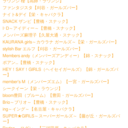
ラウンジ 櫻【高師・ラウンジ】
ファンタジスタ【刈谷・ガールズバー】
ナイト&デイ【栄・キャバクラ】
SNACK ザンビ【豊橋・スナック】
I･D～アイディー～【豊橋・スナック】
メンバーズ麻理子【久屋大通・スナック】
KAURANA girls～カウラナ ガールズ～【栄・ガールズバー】
stylish Bar エルフ【刈谷・ガールズバー】
Members andy（メンバーズアンディー）【錦・スナック】
ポアン…【豊橋・スナック】
HEY！SAY！GIRLS（ヘイセイガールズ）【錦・ガールズバ
ー】
member's M（メンバーズエム）【一宮・ガールズバー】
シークイーン【栄・ラウンジ】
bloom豊田（ブルーム）【豊田・ガールズバー】
Brio～ブリオ～【豊橋・スナック】
ing～イング～【名古屋・キャバクラ】
SUPER★GIRLS～スーパーガールズ～【藤が丘・ガールズバ
ー】