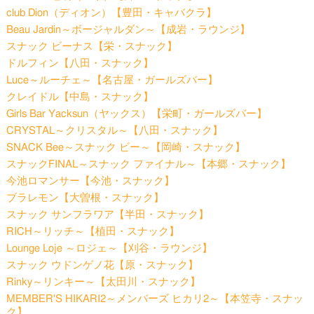
club Dion（ディオン）【豊田・キャバクラ】
Beau Jardin～ボージャルダン～【成岩・ラウンジ】
スナック ビーナス【栄・スナック】
ドルフィン【八田・スナック】
Luce～ルーチェ～【名古屋・ガールズバー】
クレイドル【中島・スナック】
Girls Bar Yacksun（ヤックス）【栄町・ガールズバー】
CRYSTAL～クリスタル～【八田・スナック】
SNACK Bee～スナック ビー～【岡崎・スナック】
スナックFINAL～スナック ファイナル～【本郷・スナック】
今池ロマンサー【今池・スナック】
ブラレモン【大曽根・スナック】
スナック サンフラワア【半田・スナック】
RICH～リッチ～【植田・スナック】
Lounge Loje ～ロジェ～【刈谷・ラウンジ】
スナック ウドンゲノ花【原・スナック】
Rinky～リンキー～【太田川・スナック】
MEMBER'S HIKARI2～メンバーズ ヒカリ2～【本笠寺・スナッ
ク】