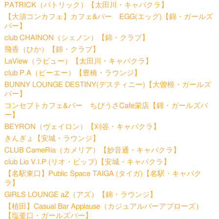
PATRICK（パトリック）【太田川・キャバクラ】
【大須コンカフェ】カフェ&バー EGG(エッグ)【錦・ガールズ
バー】
club CHAINON（シェノン）【錦・クラブ】
飛香（ひか）【錦・クラブ】
LaView（ラビュー）【太田川・キャバクラ】
club P.A（ピーエー）【豊橋・ラウンジ】
BUNNY LOUNGE DESTINY(デスティニー)【大曽根・ガールズ
バー】
コンセプトカフェ&バー ちびうさCafe栄店【錦・ガールズバ
ー】
BEYRON（ヴェイロン）【刈谷・キャバクラ】
きんぎょ【安城・ラウンジ】
CLUB CameRia（カメリア）【妙音通・キャバクラ】
club Lio V.I.P (リオ・ビップ)【安城・キャバクラ】
【名駅東口】Public Space TAIGA (タイガ)【名駅・キャバク
ラ】
GIRLS LOUNGE aZ（アズ）【錦・ラウンジ】
【植田】Casual Bar Applause（カジュアルバーアプローズ）
【塩釜口・ガールズバー】