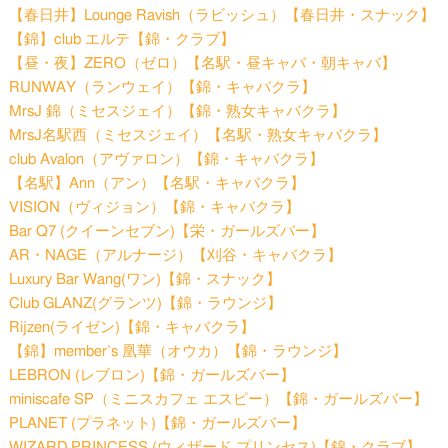
【春日井】Lounge Ravish（ラビッシュ）【春日井・スナック】
【錦】club エルテ【錦・クラブ】
【昼・夜】ZERO（ゼロ）【名駅・昼キャバ・朝キャバ】
RUNWAY（ランウェイ）【錦・キャバクラ】
MrsJ 錦（ミセスジェイ）【錦・熟女キャバクラ】
MrsJ名駅西（ミセスジェイ）【名駅・熟女キャバクラ】
club Avalon（アヴァロン）【錦・キャバクラ】
【名駅】Ann（アン）【名駅・キャバクラ】
VISION（ヴィジョン）【錦・キャバクラ】
Bar Q7 (クイーンセブン)【栄・ガールズバー】
AR・NAGE（アルナージ）【刈谷・キャバクラ】
Luxury Bar Wang(ワン)【錦・スナック】
Club GLANZ(グランツ)【錦・ラウンジ】
Rijzen(ライゼン)【錦・キャバクラ】
【錦】member’s 凰華（オウカ）【錦・ラウンジ】
LEBRON (レブロン)【錦・ガールズバー】
miniscafe SP（ミニスカフェ エスピー）【錦・ガールズバー】
PLANET (プラネット)【錦・ガールズバー】
WIZARD PRINCESS (ウィザード プリンセス)【錦・クラブ】