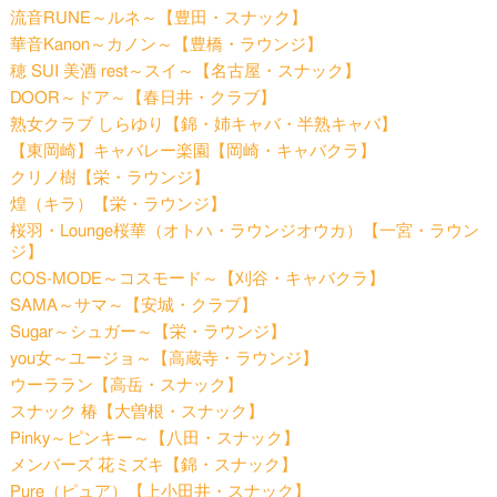
流音RUNE～ルネ～【豊田・スナック】
華音Kanon～カノン～【豊橋・ラウンジ】
穂 SUI 美酒 rest～スイ～【名古屋・スナック】
DOOR～ドア～【春日井・クラブ】
熟女クラブ しらゆり【錦・姉キャバ・半熟キャバ】
【東岡崎】キャバレー楽園【岡崎・キャバクラ】
クリノ樹【栄・ラウンジ】
煌（キラ）【栄・ラウンジ】
桜羽・Lounge桜華（オトハ・ラウンジオウカ）【一宮・ラウン
ジ】
COS-MODE～コスモード～【刈谷・キャバクラ】
SAMA～サマ～【安城・クラブ】
Sugar～シュガー～【栄・ラウンジ】
you女～ユージョ～【高蔵寺・ラウンジ】
ウーララン【高岳・スナック】
スナック 椿【大曽根・スナック】
Pinky～ピンキー～【八田・スナック】
メンバーズ 花ミズキ【錦・スナック】
Pure（ピュア）【上小田井・スナック】