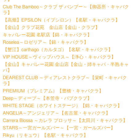
Club The Bamboo～クラブ ザ バンブー～【御器所・キャバク
ラ】
【高畑】EPSILON（イプシロン）【名駅・キャバクラ】
【金山】クラブ花苑 金山店【金山・クラブ】
キャバレー花園 名駅店【錦・キャバクラ】
Roselea～ロゼリア～【錦・キャバクラ】
【蟹江】carthago（カルタゴ）【名駅・キャバクラ】
VIP HOUSE～ヴィップハウス～【浄心・キャバクラ】
【金山】キャバレー花園 金山店【金山・姉キャバ・半熟キャ
バ】
DEAREST CLUB ～ディアレストクラブ～【栄町・キャバク
ラ】
PREMIUM（プレミアム）【豊橋・キャバクラ】
Deep～ディープ～【本笠寺・パブクラブ】
WHITE STAGE（ホワイトステージ）【錦・キャバクラ】
ANGELIA～アンジェリア～【名古屋・キャバクラ】
Carrera Blossa ～カレラ ブロッサ～【太田川・キャバクラ】
STARS～一宮ガールズバー～【一宮・ガールズバー】
Rikyu（リキュウ）【名駅・キャバクラ】