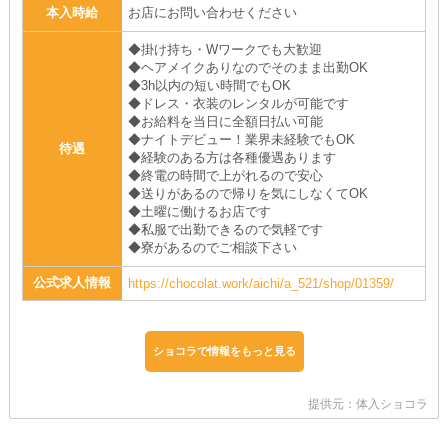
本入時給
お店にお問い合わせください
◆掛け持ち・Wワークでも大歓迎
◆ヘアメイクありなのでそのまま出勤OK
◆3h以内の短い時間でもOK
◆ドレス・衣装のレンタルが可能です
◆お給料を当日に全額日払い可能
◆ナイトデビュー！業界未経験でもOK
待遇
◆経験のある方は各種優遇あります
◆終電の時間で上がれるので安心
◆送りがあるので帰りを気にしなくてOK
◆土曜に働けるお店です
◆私服で出勤できるので気軽です
◆寮があるのでご相談下さい
公式求人情報
https://chocolat.work/aichi/a_521/shop/01359/
ショコラで情報をもっと見る
提供元：体入ショコラ