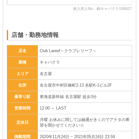
体入求人No：錦キャバクラ106827
05
店舗・勤務地情報
店名
Club Lareef～クラブレリーフ～
業種
キャバクラ
エリア
名古屋
住所
名古屋市中村区椿町2-13 名駅K-1ビル2F
最寄り駅
東海道新幹線 名古屋駅 徒歩3分
営業時間
12:00 ～ LAST
月曜 お休みに関しては融通がきくのでアナタの希
定休日
望を聞かせてください☆
掲載期間
2020年11月24日 ~ 2021年05月24日 23:59