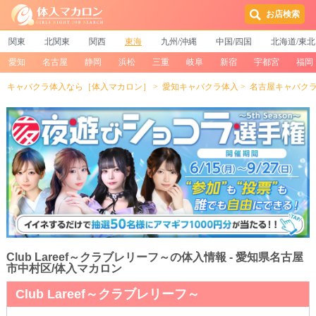
お店検索
関東
北関東
関西
東海
九州/沖縄
中国/四国
北海道/東北
愛知
名古屋
静岡
浜松
三重
岐阜
新宿
宇都宮
福岡
キャバクラ体入なら［体入マカロン］
愛知キャバクラ体入
名古屋キャバク
Club Lareef～クラブレリーフ～の体入情報 - 愛知県名古屋
市中村区/体入マカロン
Club Lareef～クラブレリーフ～