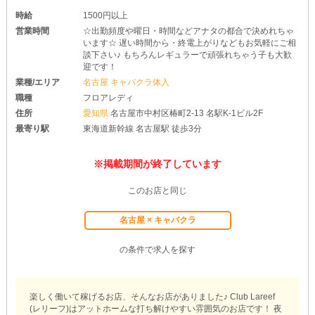
時給
1500円以上
営業時間
☆出勤頻度や曜日・時間などアナタの都合で決めれちゃ
います☆ 遅い時間から・終電上がりなどもお気軽にご相
談下さい♪ もちろんレギュラーで頑張れちゃう子も大歓
迎です！
業種/エリア
名古屋 キャバクラ体入
職種
フロアレディ
住所
愛知県
名古屋市中村区椿町2-13 名駅K-1ビル2F
最寄り駅
東海道新幹線 名古屋駅 徒歩3分
※掲載期間が終了しています
このお店と同じ
名古屋 × キャバクラ
の条件で求人を探す
楽しく働いて稼げるお店、そんなお店がありました♪ Club Lareef
(レリーフ)はアットホームな打ち解けやすい雰囲気のお店です！ 夜