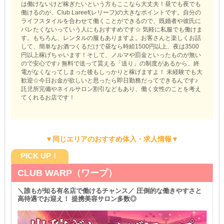
は働けないけど稼ぎたいという方もここなら大丈夫！昼でも夜でも
働けるのが、Club Lareef(レリーフ)の大きなポイントです。自分の
ライフスタイルを合わせて働くことができるので、既婚者や彼氏に
バレたくないっていう人にもおすすめです☆ 気軽に私服でも働けま
す。もちろん、レンタルの服もありますよ。お客さんと楽しくお話
して、簡単なお酒つくるだけで昼なら時給1500円以上、夜は3500
円以上稼げちゃいます！そして、ノルマや罰金といったものが無い
ので安心です♪ 無料で送って貰える「送り」の制度があるから、終
電がなくなってしまった後もしっかりと稼げますよ！ 未経験でも大
歓迎☆今日お金が欲しいと思ったら即日勤務だってできるんです♪
託児所完備やネイルサロン割引などもあり、働く女性のことを考え
てくれるお店です！
▼同じエリアのおすすめ体入・求人情報▼
PICK UP！
CLUB WARP（ワープ）
＼誰もが知る有名店で働けるチャンス／ 圧倒的な働きやすさと
高待遇でお迎え！ 提携美容サロン多数◎