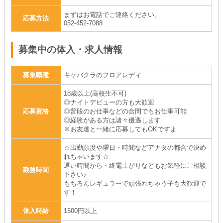
まずはお電話でご連絡ください。
応募方法
052-452-7088
募集中の体入・求人情報
募集職種
キャバクラのフロアレディ
18歳以上(高校生不可)
◎ナイトデビューの方も大歓迎
応募資格
◎普段のお仕事などの合間でもお仕事可能
◎経験がある方は諸々優遇します
※お友達と一緒に応募してもOKですよ
☆出勤頻度や曜日・時間などアナタの都合で決め
れちゃいます☆
遅い時間から・終電上がりなどもお気軽にご相談
勤務時間
下さい♪
もちろんレギュラーで頑張れちゃう子も大歓迎で
す！
体入時給
1500円以上