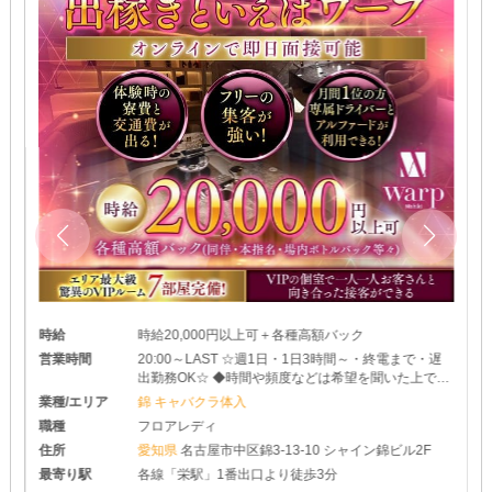
時給
時給20,000円以上可＋各種高額バック
営業時間
20:00～LAST ☆週1日・1日3時間～・終電まで・遅
出勤務OK☆ ◆時間や頻度などは希望を聞いた上で決
めさせて頂きます♪ ◆レギュラー出勤ももちろんOK
業種/エリア
錦 キャバクラ体入
です
職種
フロアレディ
住所
愛知県
名古屋市中区錦3-13-10 シャイン錦ビル2F
最寄り駅
各線「栄駅」1番出口より徒歩3分