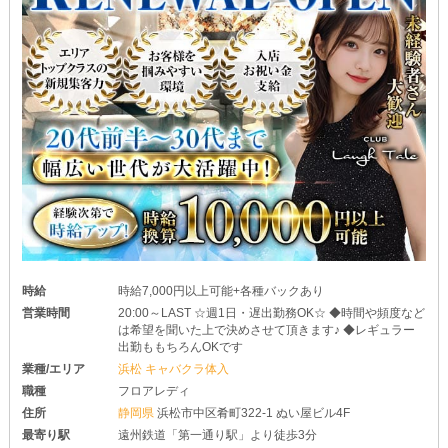
時給
時給7,000円以上可能+各種バックあり
営業時間
20:00～LAST ☆週1日・遅出勤務OK☆ ◆時間や頻度など
は希望を聞いた上で決めさせて頂きます♪ ◆レギュラー
出勤ももちろんOKです
業種/エリア
浜松 キャバクラ体入
職種
フロアレディ
住所
静岡県
浜松市中区肴町322-1 ぬい屋ビル4F
最寄り駅
遠州鉄道「第一通り駅」より徒歩3分