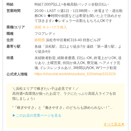
時給
時給7,000円以上+各種高額バック☆全額日払い
営業時間
20:00～LAST ☆週1日・1日3時間～・終電まで・遅出勤
務OK☆ ◆時間や頻度などは希望を聞いた上で決めさせ
て頂きます♪ ◆レギュラー出勤ももちろんOKです
業種/エリア
浜松 キャバクラ体入
職種
フロアレディ
住所
静岡県
浜松市中区肴町316-40 枡形ビル2F
最寄り駅
各線「浜松駅」北口より徒歩7分 遠鉄「第一通り駅」よ
り徒歩4分
待遇
未経験者歓迎, 経験者優遇, 日払いOK, 終電上がりOK, 送
りあり, 土曜営業, 何回か体入OK, 寮完備, ヘアメイク完
備, ドレスレンタルあり, 3時間以内OK, Wワーク歓迎
https://chocolat.work/shizuoka/a_620/shop/101023/
公式求人情報
＼浜松エリアで稼ぎたい子は必見です！／
高待遇×高環境が揃ったお店で、ラクにたっぷり高収入ライフを目
指しましょう♪
“『稼ぎやすさ』と『働きやすさ』のどちらも諦められない！”
そんなワガママガールさんにもおすすめです◎
▶このお店の営業ページを見る
【New club Millea～ミレア～】では女の子を大募集中♪
お酒が飲めない子でも大丈夫なので、お気軽にお問い合わせくださ