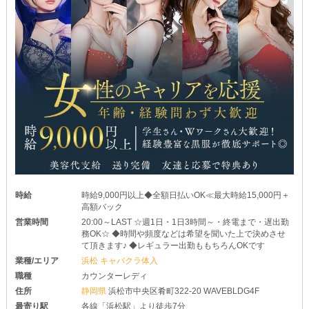
時給
時給9,000円以上◆全額日払いOK≪最大時給15,000円＋
高額バック
営業時間
20:00～LAST ☆週1日・1日3時間～・終電まで・遅出勤
務OK☆ ◆時間や頻度などは希望を聞いた上で決めさせ
て頂きます♪ ◆レギュラー出勤ももちろんOKです
業種/エリア
浜松 キャバクラ体入
職種
カウンターレディ
住所
静岡県
浜松市中央区肴町322-20 WAVEBLDG4F
最寄り駅
各線「浜松駅」より徒歩7分