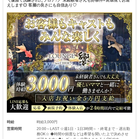
＼優雅で洗練されたフロア♪／ 未経験者さんも好条件×良環境でお迎
えします◎ 客層の良さにも自信あり♡
～ミスマッチの心配ナシ～
体験入店を《複数回》受け付けています！
営業中の雰囲気や客層など、気になる部分をチェックできるチャン
ス◎
前もってお店との相性をしっかり確認して、本入を決められるのが
メリットです！
【ミミ】なら気持ちの良いスタートが切れること間違いありません
♪
時給
時給3,000円
営業時間
20:00～LAST ☆週1日・1日3時間～・終電まで・遅出勤
務OK☆ ◆時間や頻度などは希望を聞いた上で決めさせ