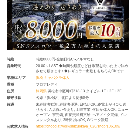
時給
時給8000円▪️全額日払い▪️ノルマなし
営業時間
20:00～LAST ◆時間や頻度などは希望を聞いた上で決め
させて頂きます♪ ◆レギュラー出勤ももちろんOKです
業種/エリア
浜松 キャバクラ体入
職種
フロアレディ
住所
静岡県
浜松市中区肴町318-13 タイビル 1F・2F・3F
最寄り駅
各線「浜松駅」北口より徒歩5分
待遇
未経験者歓迎, 経験者優遇, 日払いOK, 終電上がりOK, 送
りあり, 入店祝い金あり, 土曜営業, 何回か体入OK, ニュー
オープン, 寮完備, 面接交通費支給, ヘアメイク完備, ドレ
スレンタルあり, 3時間以内OK, Wワーク歓迎
https://chocolat.work/shizuoka/a_620/shop/106109/
公式求人情報