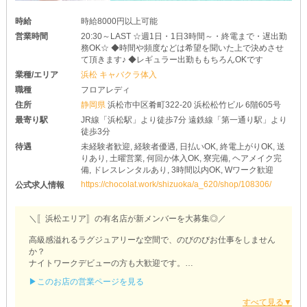
時給
時給8000円以上可能
営業時間
20:30～LAST ☆週1日・1日3時間～・終電まで・遅出勤
務OK☆ ◆時間や頻度などは希望を聞いた上で決めさせ
て頂きます♪ ◆レギュラー出勤ももちろんOKです
業種/エリア
浜松 キャバクラ体入
職種
フロアレディ
住所
静岡県
浜松市中区肴町322-20 浜松松竹ビル 6階605号
最寄り駅
JR線「浜松駅」より徒歩7分 遠鉄線「第一通り駅」より
徒歩3分
待遇
未経験者歓迎, 経験者優遇, 日払いOK, 終電上がりOK, 送
りあり, 土曜営業, 何回か体入OK, 寮完備, ヘアメイク完
備, ドレスレンタルあり, 3時間以内OK, Wワーク歓迎
https://chocolat.work/shizuoka/a_620/shop/108306/
公式求人情報
＼〚浜松エリア〛の有名店が新メンバーを大募集◎／
高級感溢れるラグジュアリーな空間で、のびのびお仕事をしません
か？
ナイトワークデビューの方も大歓迎です。
▶このお店の営業ページを見る
〖【浜松】Luxury Space Lalah（ララ）〗
✵自分のペースで働ける