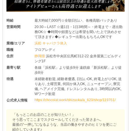
時給
最大時給7,000円☆全額日払い、各種高額バックあり
営業時間
20:30～LAST ☆週1日・1日3時間～・終電まで・遅出勤
務OK☆ ◆時間や頻度などは希望を聞いた上で決めさせ
て頂きます♪ ◆レギュラー出勤ももちろんOKです
業種/エリア
浜松 キャバクラ体入
職種
フロアレディ
住所
静岡県
浜松市中央区伝馬町312-22 金井屋第二ビルディ
ング1F
最寄り駅
各線「浜松駅」より徒歩9分 遠鉄線「新浜松駅」より徒
歩8分
待遇
未経験者歓迎, 経験者優遇, 日払いOK, 終電上がりOK, 送
りあり, 土曜営業, 何回か体入OK, ニューオープン, 寮完
備, ヘアメイク完備, ドレスレンタルあり, 3時間以内OK,
Wワーク歓迎
https://chocolat.work/shizuoka/a_620/shop/119761/
公式求人情報
「もっとこのお店のことが知りたい！」
そう思ってここまでスクロールしてくださった皆さまへ。
最後の“一押し”になるような、当店の働きやすさのヒミツを更にご
紹介していきます♪