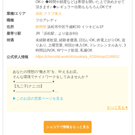
OK☆ ◆時間や頻度などは希望を聞いた上で決めさせて
頂きます♪ ◆レギュラー出勤ももちろんOKです
業種/エリア
浜松 クラブ体入
職種
フロアレディ
住所
静岡県
浜松市中区千歳町30 イツキビル1F
最寄り駅
JR「浜松駅」より徒歩9分
待遇
未経験者歓迎, 経験者優遇, 日払いOK, 終電上がりOK, 送
りあり, 土曜営業, 何回か体入OK, ドレスレンタルあり, 3
時間以内OK, Wワーク歓迎, 私服OK
https://chocolat.work/shizuoka/a_620/shop/124661/
公式求人情報
あなたの理想の“働き方”を、叶えるお店。
そんな環境でナイトワークをしてみませんか？
✦‥‥‥‥‥‥‥‥‥‥‥‥‥‥‥✦
【九二子(クニコ)】
✦‥‥‥‥‥‥‥‥‥‥‥‥‥‥‥✦
どなたでも快適に過ごせるよう、スタッフがしっかりフォロー◎
▶このお店の営業ページを見る
楽しく収入GETできること間違いありません♪
✦掛け持ち勤務にもオススメ✦
当店はどんな方も働きやすいお店を目指しています◎
普段は昼職や家事があるOLさん・主婦さんも、合間の時間で＋αの
収入を得られるよう各待遇をご用意！
ショコラで情報をもっと見る
シフトの調整は融通を利かせるので、遠慮なくご相談くださいね♪