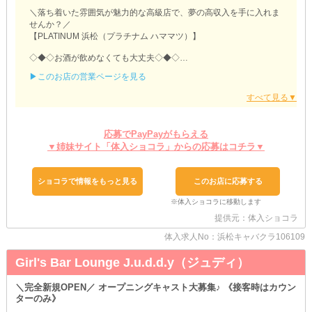
＼落ち着いた雰囲気が魅力的な高級店で、夢の高収入を手に入れま
せんか？／
【PLATINUM 浜松（プラチナム ハママツ）】
◇◆◇お酒が飲めなくても大丈夫◇◆◇
お店にはソフトドリンクも揃えています◎
▶このお店の営業ページを見る
次の日の予定や体調・体質に合わせて、飲むか飲まないか決められ
るのが魅力！
万が一お客様から勧められても、優秀なスタッフがさり気なくフォ
ローするので心配いりません♪
応募でPayPayがもらえる
◇◆◇経験者さんは優遇可能◇◆◇
▼姉妹サイト「体入ショコラ」からの応募はコチラ▼
他店様で働いたことがある方や、現在在籍中で移籍先を探している
方など…
ぜひ【プラチナム ハママツ】へ体験入店しに来てほしいです！
ショコラで情報をもっと見る
このお店に応募する
前店での時給や待遇を最大限踏まえ、より良い条件をご提案できま
す。
あなたのステップアップをサポートさせてください◎
提供元：体入ショコラ
◇◆◇安心の『寮』を完備◇◆◇
体入求人No：浜松キャバクラ106109
「一人暮らしをしたい」
「引っ越したいけど物件探しする時間がない」etc.
Girl's Bar Lounge J.u.d.d.y（ジュディ）
そんな方も、当店ならお住まいをご用意しているため安心です♪
面倒な手間をかけることなく、お仕事とお部屋を一緒に決められま
＼完全新規OPEN／ オープニングキャスト大募集♪ 《接客時はカウン
す。
ターのみ》
ご希望の場合は、遠慮なくご相談ください！