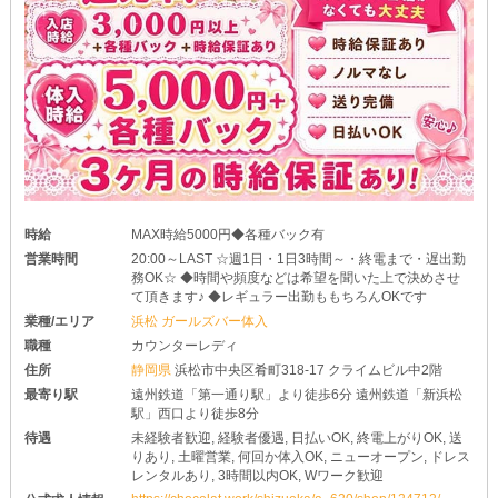
時給
MAX時給5000円◆各種バック有
営業時間
20:00～LAST ☆週1日・1日3時間～・終電まで・遅出勤
務OK☆ ◆時間や頻度などは希望を聞いた上で決めさせ
て頂きます♪ ◆レギュラー出勤ももちろんOKです
業種/エリア
浜松 ガールズバー体入
職種
カウンターレディ
住所
静岡県
浜松市中央区肴町318-17 クライムビル中2階
最寄り駅
遠州鉄道「第一通り駅」より徒歩6分 遠州鉄道「新浜松
駅」西口より徒歩8分
待遇
未経験者歓迎, 経験者優遇, 日払いOK, 終電上がりOK, 送
りあり, 土曜営業, 何回か体入OK, ニューオープン, ドレス
レンタルあり, 3時間以内OK, Wワーク歓迎