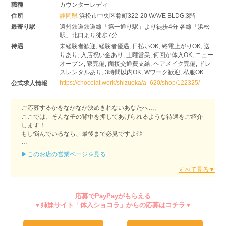
職種
カウンターレディ
住所
静岡県
浜松市中央区肴町322-20 WAVE BLDG.3階
最寄り駅
遠州鉄道鉄道線「第一通り駅」より徒歩4分 各線「浜松
駅」北口より徒歩7分
待遇
未経験者歓迎, 経験者優遇, 日払いOK, 終電上がりOK, 送
りあり, 入店祝い金あり, 土曜営業, 何回か体入OK, ニュー
オープン, 寮完備, 面接交通費支給, ヘアメイク完備, ドレ
スレンタルあり, 3時間以内OK, Wワーク歓迎, 私服OK
https://chocolat.work/shizuoka/a_620/shop/122325/
公式求人情報
ご応募するかをなかなか決めきれないあなたへ…。
ここでは、そんな子の背中を押してあげられるような待遇をご紹介
します！
もし悩んでいるなら、最後まで必見ですよ◎
【Girl's Bar Lounge J.u.d.d.y（ジュディ）】
▶このお店の営業ページを見る
◆お給料の日払いOK◆
退勤後すぐに受け取れるので、常にお財布が潤った状態に！
急な出費が発生しても、焦ることなく対応できます♪
ぜひ当店に入店して、金銭面に余裕のある生活を送ってみません
応募でPayPayがもらえる
か？
▼姉妹サイト「体入ショコラ」からの応募はコチラ▼
◆お住まいもお任せあれ◆
【ジュディ】では新生活を始めたい子に嬉しい《寮》を完備！