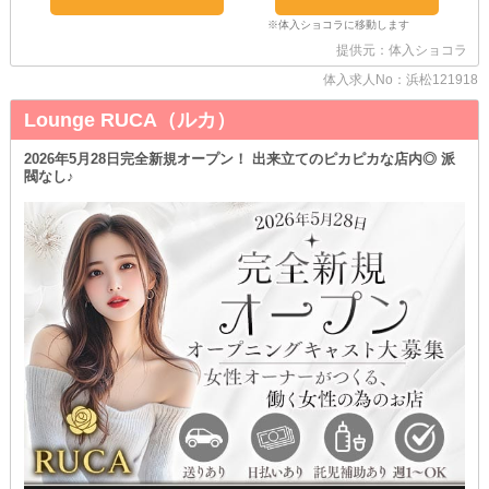
◆お休みの日をうまく使って稼げる◆
【ヒビキ】は《土曜日》も元気に営業中！
提供元：体入ショコラ
学校や会社の都合で平日に入れなくても安心です◎
自分のライフスタイルに合わせた働き方で、無理なく続けられます
体入求人No：浜松121918
♪
Lounge RUCA（ルカ）
＼気になった子は体験入店へ！／
稼ぎながらお店のこともチェックができるため、まさに一石二鳥♡
しかも、体入は《複数回》可能だから、一度で確認しきれない時も
2026年5月28日完全新規オープン！ 出来立てのピカピカな店内◎ 派
閥なし♪
心配いりません！
店内の雰囲気や客層など、自分に合うかどうかをじっくり見極めら
れますよ♪