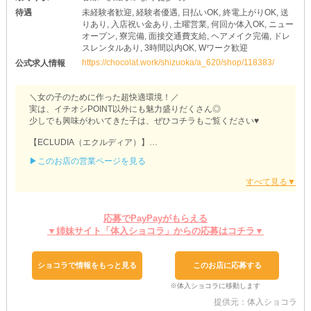
待遇
未経験者歓迎, 経験者優遇, 日払いOK, 終電上がりOK, 送
りあり, 入店祝い金あり, 土曜営業, 何回か体入OK, ニュー
オープン, 寮完備, 面接交通費支給, ヘアメイク完備, ドレ
スレンタルあり, 3時間以内OK, Wワーク歓迎
https://chocolat.work/shizuoka/a_620/shop/118383/
公式求人情報
＼女の子のために作った超快適環境！／
実は、イチオシPOINT以外にも魅力盛りだくさん◎
少しでも興味がわいてきた子は、ぜひコチラもご覧ください♥
【ECLUDIA（エクルディア）】
▶このお店の営業ページを見る
「お酒飲むと具合悪くなっちゃう…」
「翌日早起きをしなきゃいけない…」
そんな子も安心の《ソフトドリンク》を各種完備！
お酒以外もご用意しているので、お好きなもので接客できます◎
飲む or 飲まないを自由に決めちゃってください♥
応募でPayPayがもらえる
▼姉妹サイト「体入ショコラ」からの応募はコチラ▼
また、当店では《終電上がり》シフトも可能！
電車が動いているうちに帰れるのがウレシイPOINTです◎
昼夜逆転を心配せず、生活リズムに合わせて出勤してみましょう♥
ショコラで情報をもっと見る
このお店に応募する
学校や会社などとうまく両立できるのが強みだと言えます！
ちなみに【エクルディア】は《土曜日》も営業するお店◎
平日何かと忙しい子は、週末に絞って出勤するのもアリ♥
提供元：体入ショコラ