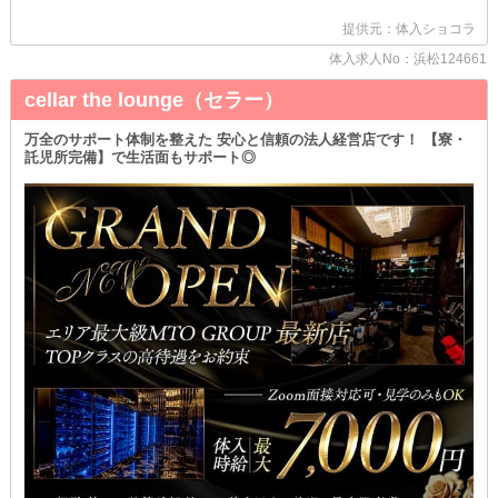
✦自分にピッタリな格好でお仕事OK✦
提供元：体入ショコラ
『私服』での勤務も可能！
✓自身で衣装を持っている
体入求人No：浜松124661
✓お気に入りの服装で働きたい
こんな方にもオススメできます◎
cellar the lounge（セラー）
出勤してから、着替えることなくそのままスタートできるので手間
いらず♪
万全のサポート体制を整えた 安心と信頼の法人経営店です！ 【寮・
Wワークさん・主婦さん・フリーターさん必見の待遇です！
託児所完備】で生活面もサポート◎
✦何度でも確認できます✦
デビュー先も移籍先も、お店選びにはじっくり慎重になりたいも
の！
そこで当店では、体入を《複数回》受け付けています◎
気になるポイントを、納得いくまでしっかり確かめられるのが嬉し
いところ！
入店した後に“ちょっとイメージと違うかも…”なんてギャップで悩
む心配がなくなります♪