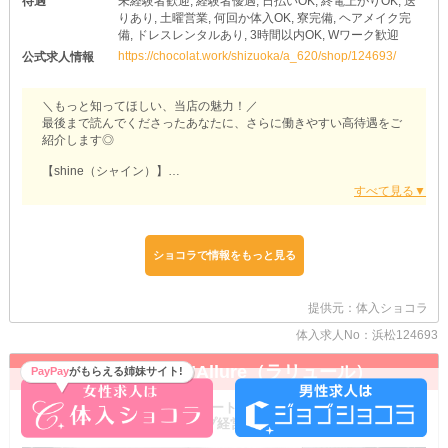
待遇
未経験者歓迎, 経験者優遇, 日払いOK, 終電上がりOK, 送
りあり, 土曜営業, 何回か体入OK, 寮完備, ヘアメイク完
備, ドレスレンタルあり, 3時間以内OK, Wワーク歓迎
https://chocolat.work/shizuoka/a_620/shop/124693/
公式求人情報
＼もっと知ってほしい、当店の魅力！／
最後まで読んでくださったあなたに、さらに働きやすい高待遇をご
紹介します◎
【shine（シャイン）】
□ お財布にすぐチャージ □
今すぐ収入が欲しいなら、日払い対応の当店へ！
働いたその日のうちにお給料を受け取れるから、急な出費があって
も安心してお買い物できるんです♪
ショコラで情報をもっと見る
□ 収入レベルアップ □
ナイトワークの経験がある子は、これまでの実績やスキルに応じて
提供元：体入ショコラ
しっかり優遇いたします◎
「もっとこういう働き方がしたい」
体入求人No：浜松124693
など、面接時に働き方の要望をお聞かせくださいね♪
Executive Lounge L’Allure（ラリュール）
PayPay
がもらえる姉妹サイト!
□ 新生活を始めたいなら □
寮を完備しているため、一人暮らしを始めたい子にもおすすめです
在籍キャストの9割が未経験スタート！ ＼ご応募は24時間受付中／
よ！
サポート体制抜群！大手グループ経営店◎
面倒な手続きはパパッと済ませて、快適に新しい環境に飛び込みま