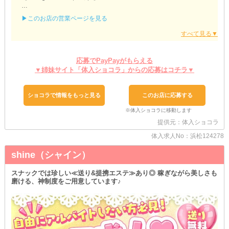
◆生活リズムがしっかり整う◎
▶このお店の営業ページを見る
「お酒を飲んで家に帰ったら、翌日昼過ぎまで寝ていた…」
なんてことはありませんか？
そこで当店はノンアル勤務が可能です♪
応募でPayPayがもらえる
しかも終電上がりもできて、普通の飲食店バイト感覚で働けます
▼姉妹サイト「体入ショコラ」からの応募はコチラ▼
よ！
ご自身の身体を労わりつつ、無理なく両立してみてくださいね◎
「終電後まで働きたい時はどうすればいい？」
ショコラで情報をもっと見る
このお店に応募する
そんな時は自家用車で帰宅もOKです♪
出発や帰宅のタイミングを電車に左右されず、リラックスして通勤
できますよ！
提供元：体入ショコラ
体入求人No：浜松124278
◆衣装はあなたの自由♪
shine（シャイン）
当店は働く女性への負担を考慮し、私服勤務が可能です◎
普段も着られるようなキレイめのワンピースでそのまま出勤できる
ので、荷物で手が塞がる心配なし！
スナックでは珍しい≪送り&提携エステ≫あり◎ 稼ぎながら美しさも
磨ける、神制度をご用意しています♪
「ナイトワークって何を着ればいいか分からない…」
「私服は飽きたからイメチェンしたい」
そんな時はレンタル衣装も併せてご利用ください♪
＼平日・土曜日どちらも体入受付中◎／
体験は2回目もできるため、不安ゼロで本入できるんです！