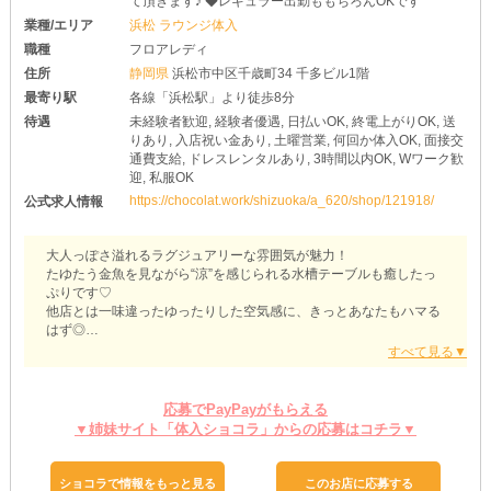
て頂きます♪ ◆レギュラー出勤ももちろんOKです
業種/エリア
浜松 ラウンジ体入
職種
フロアレディ
住所
静岡県
浜松市中区千歳町34 千多ビル1階
最寄り駅
各線「浜松駅」より徒歩8分
待遇
未経験者歓迎, 経験者優遇, 日払いOK, 終電上がりOK, 送
りあり, 入店祝い金あり, 土曜営業, 何回か体入OK, 面接交
通費支給, ドレスレンタルあり, 3時間以内OK, Wワーク歓
迎, 私服OK
https://chocolat.work/shizuoka/a_620/shop/121918/
公式求人情報
大人っぽさ溢れるラグジュアリーな雰囲気が魅力！
たゆたう金魚を見ながら“涼”を感じられる水槽テーブルも癒したっ
ぷりです♡
他店とは一味違ったゆったりした空気感に、きっとあなたもハマる
はず◎
【LOUNGE 響〜lien CHER〜（ヒビキ）】
◆思い立ったタイミングでスタート◆
応募でPayPayがもらえる
お仕事の際に着る衣装は《レンタル》が可能です！
▼姉妹サイト「体入ショコラ」からの応募はコチラ▼
「夜職用の服なんて持ってない…」
そんな時も当店なら心配ありません♪
前もって用意するものが少なく済むので、気軽に始められます◎
ショコラで情報をもっと見る
このお店に応募する