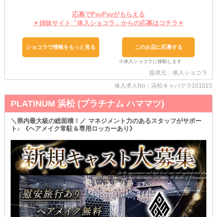
いね！
応募でPayPayがもらえる
■スキルを問わず“やる気”がある子を募集しています◎
▼姉妹サイト「体入ショコラ」からの応募はコチラ▼
未経験者さん・経験者さんは問いません！
ナイトワークデビューの子には、お仕事をイチからレクチャーする
ので安心してくださいね♪
ショコラで情報をもっと見る
このお店に応募する
お酒の作り方、話し方のコツ、タバコに火をつけるときの方法な
ど、丁寧に教えます◎
経験者さんは、ぜひ当店でそのスキルを活かしませんか？
提供元：体入ショコラ
これまでの経歴に応じて各種優遇してお迎えします！
体入求人No：浜松キャバクラ101023
面接の時に教えてくださいね。
PLATINUM 浜松 (プラチナム ハママツ)
■厳しいルールはありません！
ノルマを設けていないため、ノーストレスで働きたいあなたに朗報
です◎
＼県内最大級の総面積！／ マネジメント力のあるスタッフがサポー
ト♪ 《ヘアメイク常駐＆専用ロッカーあり》
数字を過度に気にせず、のびのび自分のペースで輝けますよ♪
私たちと理想のワークスタイルを見つけていきましょう！