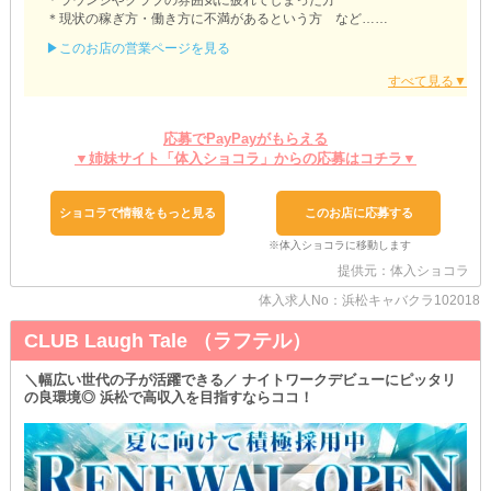
＊ラウンジやクラブの雰囲気に疲れてしまった方
＊現状の稼ぎ方・働き方に不満があるという方 など…
ぜひ一度当店へご相談ください！
▶このお店の営業ページを見る
『働きやすさ』も『稼ぎやすさ』もお約束できる、居心地の良い環
境が自慢です♪
夜職経験はないけど、興味はあるという方も大歓迎◎
「月にこのぐらいは稼げるように頑張りたい」
応募でPayPayがもらえる
「働くペースは自分で決めたい」etc.
▼姉妹サイト「体入ショコラ」からの応募はコチラ▼
あなたの理想の勤務スタイルを叶えましょう！
フロアは、豪華なシャンデリアが目を引くラグジュアリーな空間に
ショコラで情報をもっと見る
このお店に応募する
仕上がっています。
ゆっくりとリラックスできる空間のため、優雅な時間を過ごせるは
ず…♪
提供元：体入ショコラ
何か分からないことがあれば、すぐにスタッフへお声かけくださ
体入求人No：浜松キャバクラ102018
い！
不安や不満・気になる点を全てなくして、スッキリとした状況でお
CLUB Laugh Tale （ラフテル）
仕事に集中できますよ◎
頑張るあなたを、当店では全面的にサポートいたします！
＼幅広い世代の子が活躍できる／ ナイトワークデビューにピッタリ
の良環境◎ 浜松で高収入を目指すならココ！