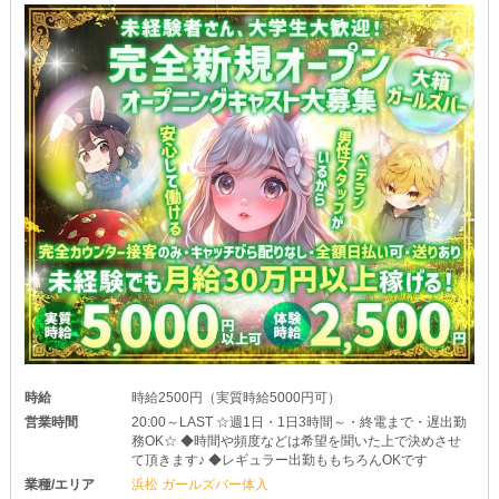
時給
時給2500円（実質時給5000円可）
営業時間
20:00～LAST ☆週1日・1日3時間～・終電まで・遅出勤
務OK☆ ◆時間や頻度などは希望を聞いた上で決めさせ
て頂きます♪ ◆レギュラー出勤ももちろんOKです
業種/エリア
浜松 ガールズバー体入