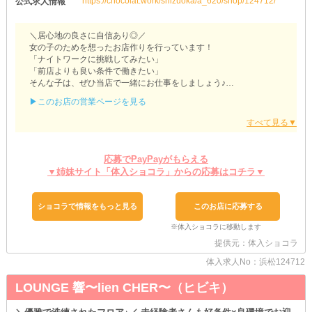
https://chocolat.work/shizuoka/a_620/shop/124712/
公式求人情報
＼居心地の良さに自信あり◎／
女の子のためを想ったお店作りを行っています！
「ナイトワークに挑戦してみたい」
「前店よりも良い条件で働きたい」
そんな子は、ぜひ当店で一緒にお仕事をしましょう♪
▶このお店の営業ページを見る
❁.｡.::.｡.✽.｡.::.｡.❁.｡.::.｡.✽.｡.::.｡.❁
Lounge MIMI（ミミ）
❁.｡.::.｡.✽.｡.::.｡.❁.｡.::.｡.✽.｡.::.｡.❁
応募でPayPayがもらえる
～毎日がお給料日に～
▼姉妹サイト「体入ショコラ」からの応募はコチラ▼
お給料は《日払い》でのお渡しにも対応します！
その日の成果は“その日の内”に受け取りが可能です◎
「ライブのチケットが当たったけど、お財布すっからかん…」
ショコラで情報をもっと見る
このお店に応募する
「期間限定商品ほしいな…」
そんな事態に焦ることはなくなります♪
提供元：体入ショコラ
～未経験者さん大歓迎～
お願いするのは…“簡単なお酒を作りながらお客様とおしゃべり”た
体入求人No：浜松124712
ったこれだけ！
ややこしい内容はないので、どなたでもスグにマスターできます◎
LOUNGE 響〜lien CHER〜（ヒビキ）
もちろん、最初は“笑顔で挨拶”だけでOK！
あなたのペースでゆっくり覚えていきましょう♪