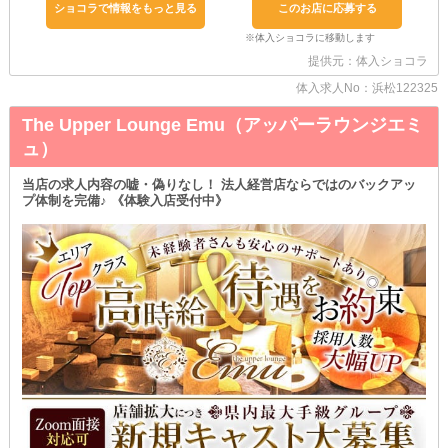
ショコラで情報をもっと見る
このお店に応募する
面倒な物件探しや入居審査をスルーして、サクッとお家を決められ
ます♪
「遠方に住んでいるから、通いづらいな…」
提供元：体入ショコラ
そんな子もぜひご利用ください♥
体入求人No：浜松122325
◆ 少ない日数でも稼げる ◆
当店は《土曜日》も元気に営業中です♪
The Upper Lounge Emu（アッパーラウンジエミ
金曜・土曜は特に新規のお客様が増える、いわば“稼ぎ時”！
本業があって平日はなかなか出勤できない子も
ュ）
週末だけ勤務すればバックで高収入を狙えます♪
当店の求人内容の嘘・偽りなし！ 法人経営店ならではのバックアッ
プ体制を完備♪ 《体験入店受付中》