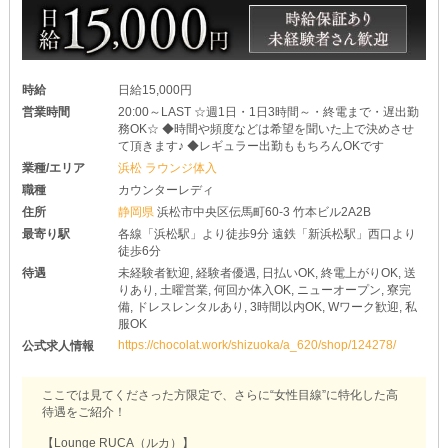
時給
日給15,000円
営業時間
20:00～LAST ☆週1日・1日3時間～・終電まで・遅出勤
務OK☆ ◆時間や頻度などは希望を聞いた上で決めさせ
て頂きます♪ ◆レギュラー出勤ももちろんOKです
業種/エリア
浜松 ラウンジ体入
職種
カウンターレディ
住所
静岡県
浜松市中央区伝馬町60-3 竹本ビル2A2B
最寄り駅
各線「浜松駅」より徒歩9分 遠鉄「新浜松駅」西口より
徒歩6分
待遇
未経験者歓迎, 経験者優遇, 日払いOK, 終電上がりOK, 送
りあり, 土曜営業, 何回か体入OK, ニューオープン, 寮完
備, ドレスレンタルあり, 3時間以内OK, Wワーク歓迎, 私
服OK
https://chocolat.work/shizuoka/a_620/shop/124278/
公式求人情報
ここでは見てくださった方限定で、さらに“女性目線”に特化した高
待遇をご紹介！
【Lounge RUCA（ルカ）】