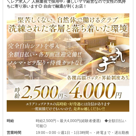
＼レア求人／ 人柄重視で採用中♪ 優しいママ経営なので女性の気持
本業＋αの収入をGETするチャンスです★
ちに寄り添います◎ 自由で融通が利くお店！
＝＝＝体験入店は複数回OK＝＝＝
・どんなスタッフや女の子と一緒に働くのか
・どんなお客様がご来店されるのか etc.
実際にあなた自身で確認してみませんか？
お試しバイトは何度でもお越しいただけます♪
興味のある方はいつでもお気軽にご応募ください◎
ご連絡お待ちしています！
時給
時給2,500円～最大4,000円(経験者優遇) ◆全額日払い
可能◎
営業時間
19:00～0:00 ☆週1日・1日3時間～・終電まで・遅出勤務