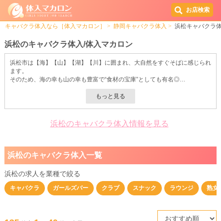
お店検索
キャバクラ体入なら［体入マカロン］
静岡キャバクラ体入
浜松キャバクラ
浜松のキャバクラ体入/体入マカロン
浜松市は【海】【山】【湖】【川】に囲まれ、大自然をすぐそばに感じられ
ます。
そのため、海の幸も山の幸も豊富で“食材の宝庫”としても有名◎
飲食店が多数あり、中でも【うなぎ】や【浜松餃子】は外せない名物です。
もちろん観光スポットもたくさんあります！
浜名湖のほとりにある遊園地【浜名湖パルパル】や歴史のある【浜松城】な
ど…
さまざまな楽しみ方ができる名所が目白押し◎
浜松のキャバクラ体入情報を見る
五感を使ってとことん満喫できるのが浜松市の大きな魅力です！
そんなこのエリアでキャバクラ求人をお探しなら＜体入マカロン＞をご活用
ください。
浜松のキャバクラ体入一覧
稼ぎやすさはもちろん、働きやすさにもこだわった優良キャバクラ店をご紹
介しています。
「出勤したその日にお給料がほしい」
浜松の求人を業種で絞る
「未経験でも安心して働けるお店がいい」
キャバクラ
ガールズバー
クラブ
スナック
ラウンジ
熟女
「ノルマに悩まされたくない」 etc.
お店選びをするうえでさまざまなご希望があるでしょう。
＜体入マカロン＞なら、あなたにピッタリのキャバクラがきっと見つかるこ
と間違いありません◎