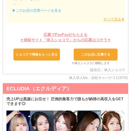
【cellar the lounge（セラー）】
▶このお店の営業ページを見る
◍ 理想の夜職ライフを叶えられる
￣￣￣￣￣￣￣￣￣￣￣￣￣￣￣￣￣
【セラー】は完全自由シフト制のキャバクラです！
具体的にどんなものかというと…
応募でPayPayがもらえる
▼姉妹サイト「体入ショコラ」からの応募はコチラ▼
・平日は会社があるから土曜の週1日のみ
・3h×レギュラーで毎日こつこつと
・大学があるから終電まで etc.
ショコラで情報をもっと見る
このお店に応募する
あなたに合った、あなただけの働き方で勤務できます◎
だから出勤日もお休みの日も自由自在。
プライベートを優先しながら、目標金額を稼げるように全力でサポ
提供元：体入ショコラ
ートいたします！
体入求人No：浜松キャバクラ119761
また“売上作り”をお店から強制することはありません。
ECLUDIA（エクルディア）
キャストの負担になるノルマがないため、ご自身のペースで【セラ
ー】でのお仕事をお楽しみいただけます！
ストレスとは無縁の夜職になることでしょう♪
売上UPは黒服にお任せ！ 圧倒的集客力で誰もが納得の高収入をGET
できます◎
～気になった方はぜひ面接・体験入店へ～