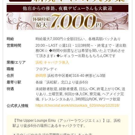
時給
時給最大7,000円☆全額日払い、各種高額バックあり
営業時間
20:00～LAST ☆週1日・1日3時間～・終電まで・遅出勤
務OK☆ ◆時間や頻度などは希望を聞いた上で決めさせ
て頂きます♪ ◆レギュラー出勤ももちろんOKです
業種/エリア
浜松 キャバクラ体入
職種
フロアレディ
住所
静岡県
浜松市中区肴町316-40 桝形ビル3階
最寄り駅
各線「浜松駅」北口より徒歩6分
待遇
未経験者歓迎, 経験者優遇, 日払いOK, 終電上がりOK, 送
りあり, 土曜営業, 何回か体入OK, 寮完備, ヘアメイク完
備, ドレスレンタルあり, 3時間以内OK, Wワーク歓迎
https://chocolat.work/shizuoka/a_620/shop/102018/
公式求人情報
【The Upper Lounge Emu（アッパーラウンジエミュ）】は、浜松
駅より徒歩6分の場所にあるキャバクラです。