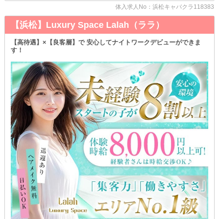
むしろ、お客様のご来店が多く見込まれるので、一気に稼ぐチャン
体入求人No：浜松キャバクラ118383
スです！
【浜松】Luxury Space Lalah（ララ）
頑張った分がちゃ～んと還元される良環境♥
そんな当店へ、ぜひともご応募ください◎
【高待遇】×【良客層】で 安心してナイトワークデビューができま
す！