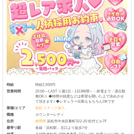
ご応募お待ちしております♪
時給
時給2,500円
営業時間
20:00～LAST ☆週1日・1日3時間～・終電まで・遅出勤
務OK☆ ◆時間や頻度などは希望を聞いた上で決めさせ
て頂きます♪ ◆レギュラー出勤ももちろんOKです
業種/エリア
浜松 スナック体入
職種
カウンターレディ
住所
静岡県
浜松市中央区肴町322-20 松竹ビル7F
最寄り駅
各線「浜松駅」北口より徒歩7分