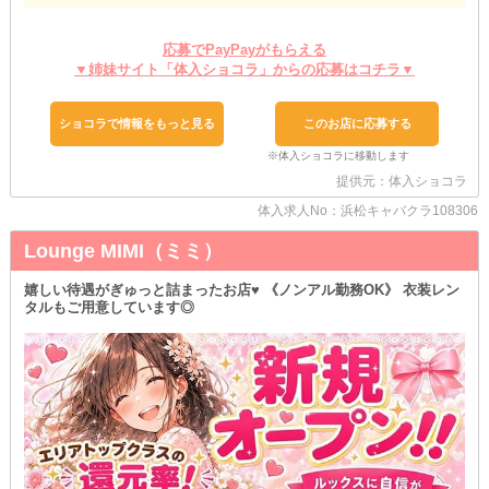
《ノンアルでの乾杯OK》◎
お酒が苦手な方でも、無理をせず勤務ができます。
応募でPayPayがもらえる
もちろんお店側から、強要することはありません！
▼姉妹サイト「体入ショコラ」からの応募はコチラ▼
また、お客様に飲むことを勧められても、優秀なスタッフが迅速に
フォロー◎
安心してお仕事ができる環境で、のびのびと稼ぎましょう！
ショコラで情報をもっと見る
このお店に応募する
✵お好きな通勤方法を選べる
《送迎を完備》しています◎
人の多い公共交通機関を使うのって疲れますよね…
提供元：体入ショコラ
当店ならそんな悩みは不要！
体入求人No：浜松キャバクラ108306
車でらく～に帰宅して、自分の時間を大切に過ごしましょう◎
Lounge MIMI（ミミ）
さらに《マイカーでの通勤もOK》！
駐車場はご用意してます◎
出退勤時、天候で気分が左右されないのがメリット。
嬉しい待遇がぎゅっと詰まったお店♥ 《ノンアル勤務OK》 衣装レン
タルもご用意しています◎
また終電・始発を気にしなくて良いため、思う存分稼げるのも魅力
的です！