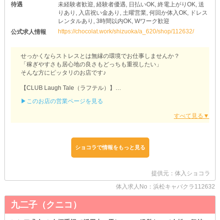
待遇
未経験者歓迎, 経験者優遇, 日払いOK, 終電上がりOK, 送
りあり, 入店祝い金あり, 土曜営業, 何回か体入OK, ドレス
レンタルあり, 3時間以内OK, Wワーク歓迎
https://chocolat.work/shizuoka/a_620/shop/112632/
公式求人情報
せっかくならストレスとは無縁の環境でお仕事しませんか？
「稼ぎやすさも居心地の良さもどっちも重視したい」
そんな方にピッタリのお店です♪
【CLUB Laugh Tale（ラフテル）】
▶このお店の営業ページを見る
＝＝＝経験者さんは優遇＝＝＝
夜職をしたことがある方も大歓迎です！
「今よりも収入をUPさせたい」
「居心地の良いお店で働きたい」
など、何でもご相談ください◎
あなたが気持ち良くお仕事を再スタートできるように全面的にサポ
ショコラで情報をもっと見る
ートします！
ご希望のお給料や待遇は面接時にお聞かせくださいね♪
提供元：体入ショコラ
＝＝＝Wワーク大歓迎＝＝＝
「平日は忙しくてなかなか出勤できないかも…」
体入求人No：浜松キャバクラ112632
そんな方でも心配はいりません◎
週末になるとお客様も多くご来店されます！
九二子（クニコ）
そのためスキマ時間でサクッと勤務するだけでも想像以上に稼げる
♪