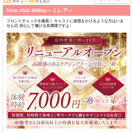
135
1～40
“ここだ！”と思えるお店を見つけたら、ぜひ体験入店（体入）してみてくだ
件中
件を表示
さいね！
New club Millea～ミレア～
フロントチェックを徹底！ キャストに迷惑をかけるような方はいま
せん◎ 安心して働ける良環境ですよ♪