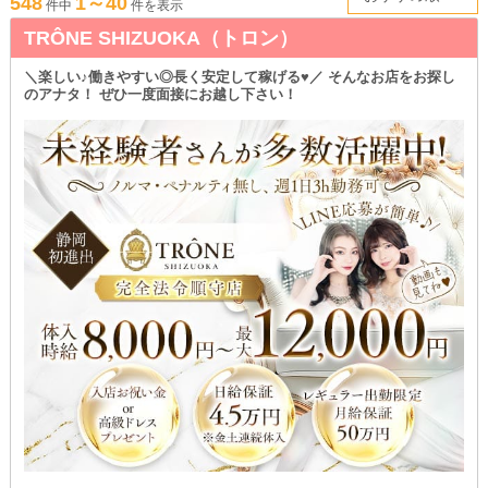
548
1～40
＜体入マカロン＞があなたのお店探しをサポートします♪
件中
件を表示
TRÔNE SHIZUOKA（トロン）
＼楽しい♪働きやすい◎長く安定して稼げる♥／ そんなお店をお探し
のアナタ！ ぜひ一度面接にお越し下さい！