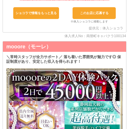
当店には飲酒の強要がないため、ジュースといったお好きなソフト
ドリンクで勤務ができます◎
ショコラで情報をもっと見る
このお店に応募する
体調や体質に合った働き方で、無理なくお仕事をしましょう。
また、キャストを縛るノルマといった厳しいルールは当店にはあり
提供元：体入ショコラ
ません！
体入求人No：両替町キャバクラ100134
あなたらしい接客でお仕事をしてください◎
mooore（モーレ）
❖勤務環境を確かめられる❖
当店への体入は複数回可能です。
＼常時スタッフが全力サポート／ 落ち着いた雰囲気が魅力です◎ 保
実際にお試しで働いてみることで、見えてくるものもあります！
証制度があり、安定した収入を得られます！
サイトだけだと分かりにくい実際の雰囲気やお仕事の流れなど、体
験を通して把握しましょう◎