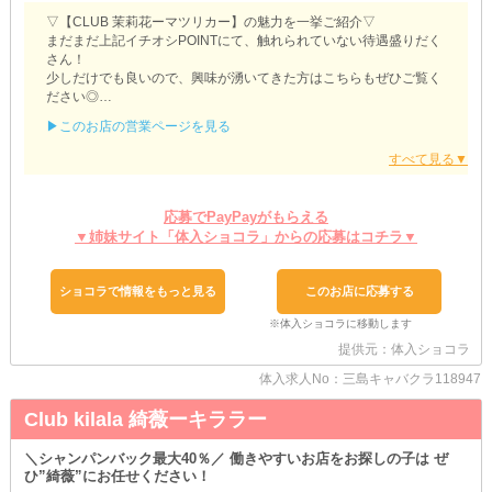
▽【CLUB 茉莉花ーマツリカー】の魅力を一挙ご紹介▽
まだまだ上記イチオシPOINTにて、触れられていない待遇盛りだく
さん！
少しだけでも良いので、興味が湧いてきた方はこちらもぜひご覧く
ださい◎
▶このお店の営業ページを見る
●）掛け持ちしながら収入GET
Wワークさんや学生さんなども大募集中！
当店であれば、生活リズムを大きく変えることなく働けます。
短時間のシフトにも対応しているため『1日3時間～』でもOK◎
また、ご都合やご予定に合わせた『終電上がり』にも対応可能で
応募でPayPayがもらえる
す！
▼姉妹サイト「体入ショコラ」からの応募はコチラ▼
●）思い立ったらすぐスタート
事前の準備がほぼ必要ないというのもポイント。
ショコラで情報をもっと見る
このお店に応募する
お店にて『レンタル衣装』『ヘアメイク』を完備しています◎
日々のお洋服代や美容院代などをカットできるのがかなり大きな魅
力！
提供元：体入ショコラ
負担をとことん抑え、その分収入で懐を満たしてみませんか？
体入求人No：三島キャバクラ118947
～なお、体験入店は『複数回』と受付中～
実際の営業風景や客層などを確かめられるチャンスです◎
Club kilala 綺薇ーキララー
一度だけでなく何度かお試しできるため、遠慮なくご応募くださ
い。
＼シャンパンバック最大40％／ 働きやすいお店をお探しの子は ぜ
スタッフ一同、お申込みを心よりお待ちしております！
ひ”綺薇”にお任せください！