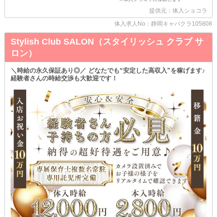
ノルマを始めとした面倒な決まりはありません◎
ソフトドリンクがあるから、お酒が苦手でも大丈夫です！
提供元：体入ショコラ
女の子一人ひとりに耳を傾けて、要望をお店に反映します♪
体入求人No：静岡キャバクラ105808
出勤するごとに居心地が良くなっていく環境をお約束！
Stylish Club SALON（スタイリッシュ クラブ サ
●私物の管理がラクチン●
当店は個人ロッカーを完備！
ロン）
学校や会社終わりなど、荷物が多いときでも安心です◎
貴重品の保管ができるのも嬉しいPOINT♪
＼時給の永久保証あり◎／ どなたでも“安定した高収入”を稼げます♪
経験者さんの時給交渉も大歓迎です！
たくさんのお問い合わせをお待ちしています！