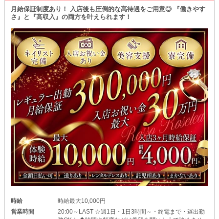
￣￣￣￣￣￣￣￣￣￣￣￣
月給保証制度あり！ 入店後も圧倒的な高待遇をご用意◎ 『働きやす
本入後も《日払い》に対応◎
さ』と『高収入』の両方を叶えられます！
働いたその日にお給料をもらえるため、すぐに“稼ぎ”を実感するこ
とができます♪
お財布が潤うから自然とモチベーションも高まることでしょう！
どうぞ当店でリッチライフを築きあげてくださいね◎
～託児所＆寮を完備～
始めるうえで何かお困りごとがあれば遠慮なくご相談を♪
万全の準備を整えてお待ちしています◎
時給
時給最大10,000円
営業時間
20:00～LAST ☆週1日・1日3時間～・終電まで・遅出勤