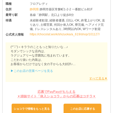
職種
フロアレディ
住所
静岡県
静岡市葵区常磐町1-2-2 一番館ビルB1F
最寄り駅
各線「静岡駅」北口より徒歩8分
待遇
未経験者歓迎, 経験者優遇, 日払いOK, 終電上がりOK, 送
りあり, 土曜営業, 何回か体入OK, 寮完備, ヘアメイク完
備, ドレスレンタルあり, 3時間以内OK, Wワーク歓迎
https://chocolat.work/shizuoka/a_619/shop/101127/
公式求人情報
(*'▽')＜キララのこともっと知りたいな…♪
モダンでシックな店内は、
ラグジュアリーな雰囲気に包まれています。
こだわり抜いた内装は、
お客様からだけではなく女の子からも大好評♪
オシャレなお店で働きたい子は、
▶このお店の営業ページを見る
ぜひ体入してチェックしてくださいね◎
“かゆい所に手が届く”とっておきの待遇をご紹介♪
当店では女の子同士の荷物が
応募でPayPayがもらえる
ごちゃごちゃとならないように、
▼姉妹サイト「体入ショコラ」からの応募はコチラ▼
個人ロッカーを完備しました◎
お買い物をした後に出勤しても、
荷物をしっかり保管しておけるから安心です☆
ショコラで情報をもっと見る
このお店に応募する