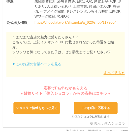
待遇
未経験者歓迎, 経験者優遇, 日払いOK, 終電上がりOK, 送
りあり, 入店祝い金あり, 土曜営業, 何回か体入OK, 寮完
備, ヘアメイク完備, ドレスレンタルあり, 3時間以内OK,
Wワーク歓迎, 私服OK
https://chocolat.work/shizuoka/a_623/shop/117300/
公式求人情報
＼まだまだ当店の魅力は盛りだくさん！／
こちらでは、上記イチオシPOINTに載せきれなかった待遇をご紹
介。
ジワジワと気になってきた子は、ぜひ最後までご覧ください♡
【AMRED（アムレッド）】
▶このお店の営業ページを見る
「夜職に挑戦してみたいけど不安なことが多い…」
そんな子も、万全のサポート体制が整っている当店なら大丈夫！
分からないことは何でもスタッフに聞いてください。
あなたのペースでゆっくりお仕事に慣れていきましょう♡
応募でPayPayがもらえる
▼姉妹サイト「体入ショコラ」からの応募はコチラ▼
また、シフトの融通が利きやすいのもポイント！
《1日3時間～・終電上がり》といった短時間にも対応可能です。
何かと忙しいWワークさんや学生さんなども、無理のない範囲で働
ショコラで情報をもっと見る
このお店に応募する
けます！
【アムレッド】で理想のワークスタイルを実現させてみませんか？
ちなみに、綺麗目な格好であれば《私服勤務》もOK！
提供元：体入ショコラ
会社／学校終わりやお友達と遊んだ後でも、着替えることなくその