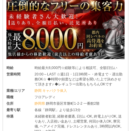
時給
時給最大8,000円☆経験等により相談可、全額日払い
営業時間
20:00～LAST ☆週1日・1日3時間～・終電まで・遅出勤
務OK☆ ◆時間や頻度などは希望を聞いた上で決めさせ
て頂きます♪ ◆レギュラー出勤ももちろんOKです
業種/エリア
静岡 キャバクラ体入
職種
フロアレディ
住所
静岡県
静岡市葵区常磐町1-2-2 一番館2階
最寄り駅
各線「静岡駅」より徒歩13分
待遇
未経験者歓迎, 経験者優遇, 日払いOK, 終電上がりOK, 送
りあり, 入店祝い金あり, 土曜営業, 何回か体入OK, 寮完
備, ヘアメイク完備, ドレスレンタルあり, 3時間以内OK,