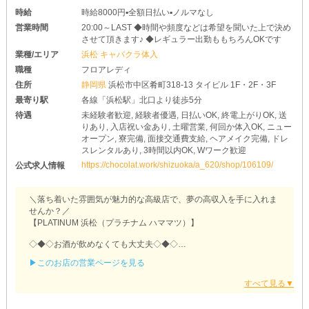
時給
時給8000円▪️全額日払い▪️ノルマなし
営業時間
20:00～LAST ◆時間や頻度などは希望を聞いた上で決め
させて頂きます♪ ◆レギュラー出勤ももちろんOKです
業種/エリア
浜松 キャバクラ体入
職種
フロアレディ
住所
静岡県
浜松市中区肴町318-13 タイビル 1F・2F・3F
最寄り駅
各線「浜松駅」北口より徒歩5分
待遇
未経験者歓迎, 経験者優遇, 日払いOK, 終電上がりOK, 送
りあり, 入店祝い金あり, 土曜営業, 何回か体入OK, ニュー
オープン, 寮完備, 面接交通費支給, ヘアメイク完備, ドレ
スレンタルあり, 3時間以内OK, Wワーク歓迎
https://chocolat.work/shizuoka/a_620/shop/106109/
公式求人情報
＼落ち着いた雰囲気が魅力的な高級店で、夢の高収入を手に入れま
せんか？／
【PLATINUM 浜松（プラチナム ハママツ）】
◇◆◇お酒が飲めなくても大丈夫◇◆◇
お店にはソフトドリンクも揃えています◎
▶このお店の営業ページを見る
次の日の予定や体調・体質に合わせて、飲むか飲まないか決められ
るのが魅力！
万が一お客様から勧められても、優秀なスタッフがさり気なくフォ
ローするので心配いりません♪