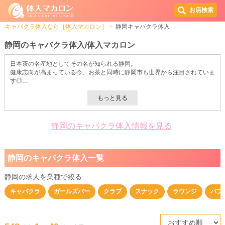
お店検索
キャバクラ体入なら［体入マカロン］
静岡キャバクラ体入
静岡のキャバクラ体入/体入マカロン
日本茶の名産地としてその名が知られる静岡。
健康志向が高まっている今、お茶と同時に静岡市も世界から注目されていま
す◎
また、立地面での魅力もたっぷり！
1時間あれば新幹線で東京駅まで行けるので、ちょっと刺激がほしい日はサ
クッとお出かけ可能です。
落ち着きのある毎日とのメリハリをつけられるのは、静岡の特徴と言えま
す。
静岡のキャバクラ体入情報を見る
さらに、海・山・川の3拍子が揃っているのもポイント！
豊かで美味しい食材に囲まれているから、グルメも堪能できちゃうんです♪
そんな魅惑のスポット静岡市には、駅周辺をメインに稼げるキャバクラがた
静岡のキャバクラ体入一覧
くさんあります！
観光地として有名なため、集客率がいいのもこのエリアで働くメリット。
たくさんのお客様がご来店する静岡エリアなら、指名やバックのとりやすさ
静岡の求人を業種で絞る
を実感できることでしょう◎
キャバクラ
ガールズバー
クラブ
スナック
ラウンジ
パブ
経験問わず募集しているキャバクラばかりなので、初心者さんでも心配いり
ません！
“いいな”と思うキャバクラ求人を見つけたら、ぜひ体験入店（体入）してみ
てくださいね◎