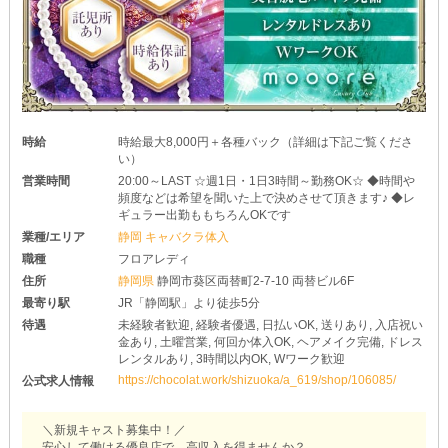
時給
時給最大8,000円＋各種バック（詳細は下記ご覧くださ
い）
営業時間
20:00～LAST ☆週1日・1日3時間～勤務OK☆ ◆時間や
頻度などは希望を聞いた上で決めさせて頂きます♪ ◆レ
ギュラー出勤ももちろんOKです
業種/エリア
静岡 キャバクラ体入
職種
フロアレディ
住所
静岡県
静岡市葵区両替町2-7-10 両替ビル6F
最寄り駅
JR「静岡駅」より徒歩5分
待遇
未経験者歓迎, 経験者優遇, 日払いOK, 送りあり, 入店祝い
金あり, 土曜営業, 何回か体入OK, ヘアメイク完備, ドレス
レンタルあり, 3時間以内OK, Wワーク歓迎
https://chocolat.work/shizuoka/a_619/shop/106085/
公式求人情報
＼新規キャスト募集中！／
安心して働ける優良店で、高収入を得ませんか？