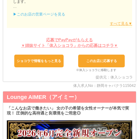
します。
【blanc（ブラン）】
▶このお店の営業ページを見る
✼••┈┈┈┈┈┈┈┈┈┈┈┈┈┈┈┈••✼
♢ストレスとは無縁の環境♢
￣￣￣￣￣￣￣￣￣￣￣￣￣￣￣
応募でPayPayがもらえる
勤務中は、数字を過度に気にせずのびのびと過ごせるのが魅力！
なぜなら《ノルマ》といった厳しいルールを設けていないから。
▼姉妹サイト「体入ショコラ」からの応募はコチラ▼
必然と“自然体”で接客できるため、あなたの魅力がグッと引き出さ
れることでしょう♪
ショコラで情報をもっと見る
このお店に応募する
また、売上の競争にも発展しないので、女性同士ギスギスし合うこ
ともナシ◎
キャスト間の関係性を“至って良好”に保てるのも、嬉しいポイント
提供元：体入ショコラ
です！
体入求人No：静岡キャバクラ115042
♢そんな当店が気になったら♢
Lounge AIMER（アイミー）
￣￣￣￣￣￣￣￣￣￣￣￣￣￣￣
まずはお気軽に“面接”へお越しください♪
給与事情や働き方など、知りたい情報に対しスタッフが一つひとつ
「こんなお店で働きたい」 女の子の希望を女性オーナーが本気で実
丁寧にお答えします。
現！ 圧倒的な高待遇と良環境をご用意◎
もしその際に【ブラン】を少しでも気に入っていただけたら、ぜひ
《体験入店》へ！
お仕事の流れや実際のお客様層などを、直接“ご自身の目”でチェッ
クする絶好の機会です◎