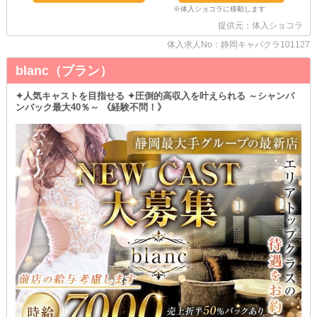
バックヤードの隅っこでバタバタ着替え…。
なんて、大切な女の子にはさせられません！！
当店はキャスト専用の更衣室をしっかりご用意。
提供元：体入ショコラ
気にせずゆっくりとお着替えできます◎
体入求人No：静岡キャバクラ101127
“キララ”は10代、20代、30代と
blanc（ブラン）
幅広い年齢層の女の子が在籍しています。
みんな心優しい子ばかりなので、
誰でもすぐに馴染めちゃいますよ♪♪
✦人気キャストを目指せる ✦圧倒的高収入を叶えられる ～シャンパ
ンバック最大40％～ 《経験不問！》
体験入店はいつでも大歓迎(*'ω'*)
あなたからのご連絡をお待ちしています☆