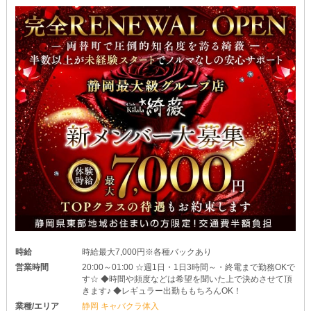
時給
時給最大7,000円※各種バックあり
営業時間
20:00～01:00 ☆週1日・1日3時間～・終電まで勤務OKで
す☆ ◆時間や頻度などは希望を聞いた上で決めさせて頂
きます♪ ◆レギュラー出勤ももちろんOK！
業種/エリア
静岡 キャバクラ体入