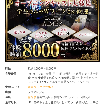
時給
時給3,000円～8,000円
営業時間
20:00～LAST ☆週1日・1日3時間～・終電まで・遅出勤
務OK☆ ◆時間や頻度などは希望を聞いた上で決めさせ
て頂きます♪ ◆レギュラー出勤ももちろんOKです
業種/エリア
静岡 キャバクラ体入
職種
フロアレディ
住所
静岡県
静岡市葵区両替町2-5-21 ウィッシュ静岡4F
最寄り駅
JR「静岡駅」より徒歩8分 しずてつ「新静岡駅」より徒