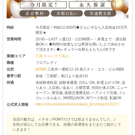
時給
今月限定！時給12,000円◆さらに今なら入店祝金10万円
贈呈★
営業時間
20:00～LAST ☆週1日・1日3時間～・終電まで・遅出勤
務OK☆ ◆時間や頻度などは希望を聞いた上で決めさせ
て頂きます♪ ◆レギュラー出勤ももちろんOKです
業種/エリア
三島 キャバクラ体入
職種
フロアレディ
住所
静岡県
三島市一番町12-18 第八ティ・エス・ビル4階B
最寄り駅
各線「三島駅」南口より徒歩2分
待遇
未経験者歓迎, 経験者優遇, 日払いOK, 終電上がりOK, 送
りあり, 入店祝い金あり, 土曜営業, 何回か体入OK, ニュー
オープン, 寮完備, 面接交通費支給, ヘアメイク完備, ドレ
スレンタルあり, 3時間以内OK, Wワーク歓迎, 私服OK
https://chocolat.work/shizuoka/a_621/shop/113227/
公式求人情報
当店の魅力は、イチオシPOINTだけでは収まりませんでした…♪
女性が安心してお仕事できる、自慢の良環境をまだまだご紹介して
いきます！