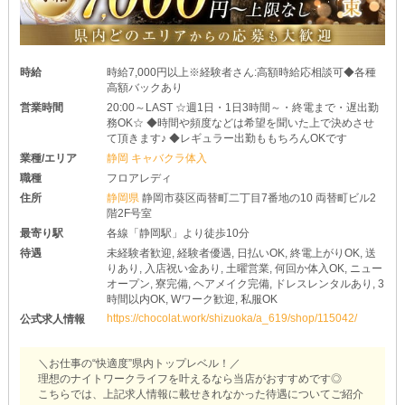
時給
時給7,000円以上※経験者さん:高額時給応相談可◆各種
高額バックあり
営業時間
20:00～LAST ☆週1日・1日3時間～・終電まで・遅出勤
務OK☆ ◆時間や頻度などは希望を聞いた上で決めさせ
て頂きます♪ ◆レギュラー出勤ももちろんOKです
業種/エリア
静岡 キャバクラ体入
職種
フロアレディ
住所
静岡県
静岡市葵区両替町二丁目7番地の10 両替町ビル2
階2F号室
最寄り駅
各線「静岡駅」より徒歩10分
待遇
未経験者歓迎, 経験者優遇, 日払いOK, 終電上がりOK, 送
りあり, 入店祝い金あり, 土曜営業, 何回か体入OK, ニュー
オープン, 寮完備, ヘアメイク完備, ドレスレンタルあり, 3
時間以内OK, Wワーク歓迎, 私服OK
https://chocolat.work/shizuoka/a_619/shop/115042/
公式求人情報
＼お仕事の“快適度”県内トップレベル！／
理想のナイトワークライフを叶えるなら当店がおすすめです◎
こちらでは、上記求人情報に載せきれなかった待遇についてご紹介