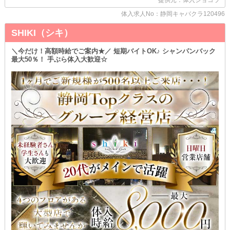
提供元：体入ショコラ
当店では《ノンアル勤務》でもOK♪
体入求人No：静岡キャバクラ120496
無理に飲酒する必要はないため、自分の体調や体質を優先しながら
働けます◎
SHIKI（シキ）
もし、お客様から勧められて断りづらければ、スタッフがすぐにフ
ォローするので、ご心配なく！
＼今だけ！高額時給でご案内★／ 短期バイトOK♪ シャンパンバック
最大50％！ 手ぶら体入大歓迎☆
◆体験入店は複数回可能◆
客層やお仕事の流れなど、気になるポイントをお試しアルバイトを
通じてチェックしましょう♪
少しでも興味があれば、ぜひご連絡ください◎