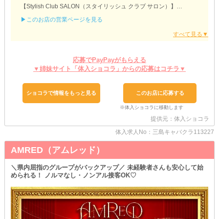
【Stylish Club SALON（スタイリッシュ クラブ サロン）】
▶このお店の営業ページを見る
〇コスパ良く始められる〇
「遠方にお住まいの女性にもたくさん来て欲しい」
当店では、そんな思いから、面接時にかかる交通費は《負担》◎
電車賃がかからず、しかもお店のことを詳しく聞けるなんて…まさ
に一石二鳥なんです！
応募でPayPayがもらえる
▼姉妹サイト「体入ショコラ」からの応募はコチラ▼
〇生活面のサポートも充実〇
当店では、快適な《寮》を完備しております。
「一人暮らしを始めてみたい・移籍と同時にお引越しをしたい」女
ショコラで情報をもっと見る
このお店に応募する
性も大歓迎◎
新居を一から探す手間と時間を省いて、スムーズにお仕事を始めち
ゃいましょう♪
提供元：体入ショコラ
ご希望の場合は、面接のタイミングで気お軽にご相談くださいね！
体入求人No：三島キャバクラ113227
少しでも「私に合ってるかも…」と思っていただけた方は、お気軽
にご応募を。
AMRED（アムレッド）
お問い合わせは、24時間受付中です！
あなたからのご連絡をお待ちしております♪
＼県内屈指のグループがバックアップ／ 未経験者さんも安心して始
められる！ ノルマなし・ノンアル接客OK♡