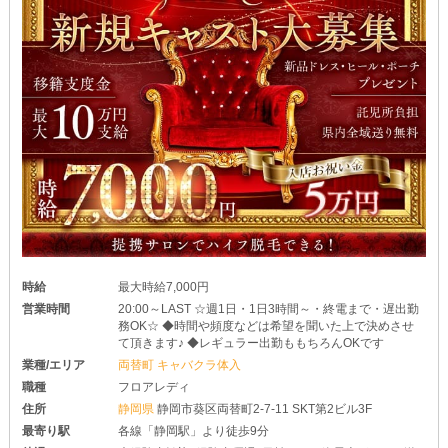
時給
最大時給7,000円
営業時間
20:00～LAST ☆週1日・1日3時間～・終電まで・遅出勤
務OK☆ ◆時間や頻度などは希望を聞いた上で決めさせ
て頂きます♪ ◆レギュラー出勤ももちろんOKです
業種/エリア
両替町 キャバクラ体入
職種
フロアレディ
住所
静岡県
静岡市葵区両替町2-7-11 SKT第2ビル3F
最寄り駅
各線「静岡駅」より徒歩9分