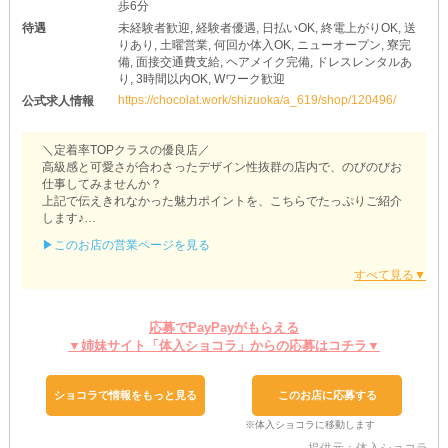
歩6分
待遇
未経験者歓迎, 経験者優遇, 日払いOK, 終電上がりOK, 送
りあり, 土曜営業, 何回か体入OK, ニューオープン, 寮完
備, 面接交通費支給, ヘアメイク完備, ドレスレンタルあ
り, 3時間以内OK, Wワーク歓迎
https://chocolat.work/shizuoka/a_619/shop/120496/
公式求人情報
＼定着率TOPクラスの優良店／
高級感と可愛さが合わさったデザイン性抜群の店内で、のびのびお
仕事してみませんか？
上記で伝えきれなかった魅力ポイントを、こちらでたっぷりご紹介
します♪
▶このお店の営業ページを見る
［Lounge AIMER（アイミー）］
◆シフトの自由度がバツグン◆
ガッツリ入って高収入を狙いたい子は《レギュラー出勤》！
スキマ時間を有効活用してお小遣い稼ぎがしたい子は《週1日・1日
応募でPayPayがもらえる
3時間》！
▼姉妹サイト「体入ショコラ」からの応募はコチラ▼
このように好きなときに好きなだけ働けるのが【アイミー】の魅力
です♪
あなたが思い描く理想のワークスタイルを叶えちゃいましょう◎
ショコラで情報をもっと見る
このお店に応募する
◆飲めなくても大丈夫◆
「実はあまりお酒が得意じゃなくて…」
そんな子もご安心ください！