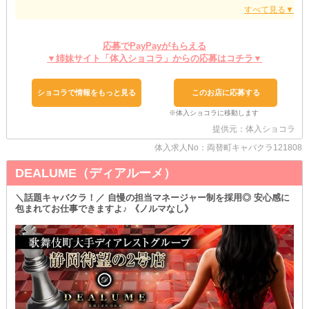
￣￣￣￣￣￣￣￣￣￣￣￣￣￣￣￣
静岡の両替町は静岡屈指の歓楽街です！
そこでキャバクラの歴が長く活躍してる子もいれば、初めてキャバ
クラというお仕事に挑戦する不安を持った子もいます。
応募でPayPayがもらえる
静岡の女の子は容姿も内面も綺麗な子が多いです！
▼姉妹サイト「体入ショコラ」からの応募はコチラ▼
未経験でも育つ環境や、教育によって活躍できるキャストになる可
能性がある子が多い街だと感じ、両替町のど真ん中に出店を決めま
した！
ショコラで情報をもっと見る
このお店に応募する
トロンの使命は経験者が活躍することはもちろん、未経験で自分で
も気づいていないダイヤの原石を発見し、楽しく、長く、稼げる環
提供元：体入ショコラ
境で一緒に成長していく事です。
初めは楽で、ストレスフリーで、何も考えず働いていいと思いま
体入求人No：両替町キャバクラ121808
す。
キャバ嬢の楽しさや真剣さ稼ぎは後からついてくるものです！
DEALUME（ディアルーメ）
トロンはその環境を提供し、未経験の子に寄り添ったサポートをす
る事を重視しているお店です。
＼話題キャバクラ！／ 自慢の担当マネージャー制を採用◎ 安心感に
包まれてお仕事できますよ♪ 《ノルマなし》
お店を探している経験の少ない不安を持った子はぜひ一度面接、体
験入店にお越しください！