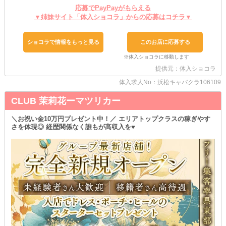
応募でPayPayがもらえる
◇◆◇経験者さんは優遇可能◇◆◇
▼姉妹サイト「体入ショコラ」からの応募はコチラ▼
他店様で働いたことがある方や、現在在籍中で移籍先を探している
方など…
ぜひ【プラチナム ハママツ】へ体験入店しに来てほしいです！
ショコラで情報をもっと見る
このお店に応募する
前店での時給や待遇を最大限踏まえ、より良い条件をご提案できま
す。
あなたのステップアップをサポートさせてください◎
提供元：体入ショコラ
◇◆◇安心の『寮』を完備◇◆◇
体入求人No：浜松キャバクラ106109
「一人暮らしをしたい」
「引っ越したいけど物件探しする時間がない」etc.
CLUB 茉莉花ーマツリカー
そんな方も、当店ならお住まいをご用意しているため安心です♪
面倒な手間をかけることなく、お仕事とお部屋を一緒に決められま
＼お祝い金10万円プレゼント中！／ エリアトップクラスの稼ぎやす
す。
さを体現◎ 経歴関係なく誰もが高収入を♥
ご希望の場合は、遠慮なくご相談ください！