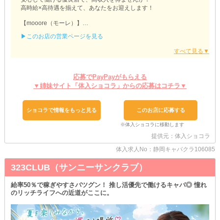
高時給×高待遇を揃えて、あなたをお迎えします！
【mooore（モーレ）】
▶このお店の営業ページを見る
▼△▼何も準備しなくてOK▼△▼
『レンタルドレス』はお店にご用意！
「どんな衣装が似合うんだろう」と悩む必要はありません◎
また『ヘアメイク』も完備！
もし勤務中に髪型が崩れてしまっても、ササっと直せちゃいます♪
応募でPayPayがもらえる
つまり、必要な物は全て当店にあるので、事前準備は何もしなくて
▼姉妹サイト「体入ショコラ」からの応募はコチラ▼
OKです。
手ぶらで出勤して、美しい姿に変身しちゃいましょう！
ショコラで情報をもっと見る
このお店に応募する
▼△▼子育てとお仕事の両立をサポート▼△▼
【モーレ】は、頑張るママさん応援店です◎
託児所にかかる費用を補助しています。
提供元：体入ショコラ
何かとかかる家計の負担を少しでも減らせれば嬉しいです♪
そのほか、困っていることや不安なことがあればいつでもご相談
体入求人No：静岡キャバクラ106085
を！
323CLUB（サンニーサンクラブ）
少しでも興味があれば、ぜひお問い合わせください。
1人だと心細い方はお友達と一緒のご応募でも大丈夫です。
給率50％で稼ぎやすさバツグン！ 推し活優先で働けるキャバ◎ 憧れ
あなたからのご連絡を心よりお待ちしています！
のリッチライフへの近道がここに。