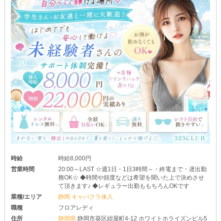
時給
時給8,000円
営業時間
20:00～LAST ☆週1日・1日3時間～・終電まで・遅出勤
務OK☆ ◆時間や頻度などは希望を聞いた上で決めさせ
て頂きます♪ ◆レギュラー出勤ももちろんOKです
業種/エリア
静岡 キャバクラ体入
職種
フロアレディ
住所
静岡県
静岡市葵区紺屋町4-12 ホワイトホライズンビル5