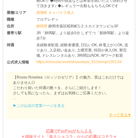
務OK☆ ◆時間や頻度などは希望を聞いた上で決めさせ
て頂きます♪ ◆レギュラー出勤ももちろんOKです
業種/エリア
両替町 キャバクラ体入
職種
フロアレディ
住所
静岡県
静岡市葵区昭和町1-2 スカイタウンビル3F
最寄り駅
JR「静岡駅」より徒歩5分 しずてつ「新静岡駅」より徒
歩7分
待遇
未経験者歓迎, 経験者優遇, 日払いOK, 終電上がりOK, 送
りあり, 入店祝い金あり, 土曜営業, 何回か体入OK, 寮完
備, ドレスレンタルあり, 3時間以内OK, Wワーク歓迎
https://chocolat.work/shizuoka/a_623/shop/100134/
公式求人情報
【Rosso Roselea（ロッソロゼリア）】の魅力、実はこれだけでは
ありません◎
こだわり抜いた待遇の数々を、さらにご紹介します！
少しでも気になったら、まずはお気軽にご応募ください。
❖経験をしっかりと活かせる❖
▶このお店の営業ページを見る
即戦力となってくれる経験者さんは、最大限の優遇でお迎え中で
す！
過去最高の待遇で、ナイトワークを再スタートできるチャンス◎
移籍や出戻りをお考えなら、ぜひ検討してみてください。
応募でPayPayがもらえる
▼姉妹サイト「体入ショコラ」からの応募はコチラ▼
❖ストレスフリーをお約束❖