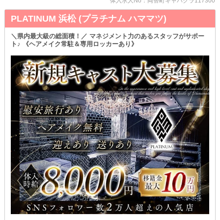
体入求人No：両替町キャバクラ117300
ままお店に来られます。
出勤日の荷物も減るためかなりラクです！
PLATINUM 浜松 (プラチナム ハママツ)
その日の気分に合わせたコーデで、お客様と楽しんじゃってくださ
い♡
＼県内最大級の総面積！／ マネジメント力のあるスタッフがサポー
ト♪ 《ヘアメイク常駐＆専用ロッカーあり》