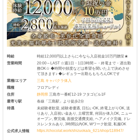
時給
時給12,000円以上さらに今なら入店祝金10万円贈呈★
営業時間
20:00～LAST ☆週1日・1日3時間～・終電まで・遅出勤
務OK☆ ◆時間や頻度などは希望を聞いた上で決めさせ
て頂きます♪ ◆レギュラー出勤ももちろんOKです
業種/エリア
三島 キャバクラ体入
職種
フロアレディ
住所
静岡県
三島市一番町12-19 フタゴビル1F
最寄り駅
各線「三島駅」より徒歩2分
待遇
未経験者歓迎, 経験者優遇, 日払いOK, 終電上がりOK, 送
りあり, 入店祝い金あり, 土曜営業, 何回か体入OK, ニュー
オープン, 寮完備, 面接交通費支給, ヘアメイク完備, ドレ
スレンタルあり, 3時間以内OK, Wワーク歓迎, 私服OK
https://chocolat.work/shizuoka/a_621/shop/118947/
公式求人情報