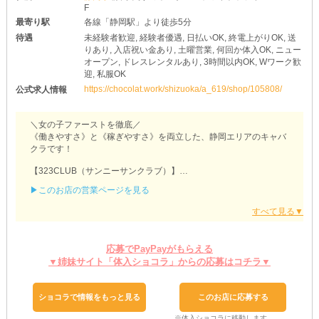
F
最寄り駅
各線「静岡駅」より徒歩5分
待遇
未経験者歓迎, 経験者優遇, 日払いOK, 終電上がりOK, 送
りあり, 入店祝い金あり, 土曜営業, 何回か体入OK, ニュー
オープン, ドレスレンタルあり, 3時間以内OK, Wワーク歓
迎, 私服OK
https://chocolat.work/shizuoka/a_619/shop/105808/
公式求人情報
＼女の子ファーストを徹底／
《働きやすさ》と《稼ぎやすさ》を両立した、静岡エリアのキャバ
クラです！
【323CLUB（サンニーサンクラブ）】
▶このお店の営業ページを見る
●どなたでも輝ける●
ナイトワークの経験がない子も、お気軽にご応募を！
お仕事内容はとってもカンタンです◎
優しいスタッフもついているため、すぐに慣れることができますよ
♪
応募でPayPayがもらえる
また、他店から移籍を考えている子には優遇あり！
▼姉妹サイト「体入ショコラ」からの応募はコチラ▼
より良い時給・待遇でお迎えしたいので、面接時にご希望をお聞か
せください☆
ショコラで情報をもっと見る
このお店に応募する
●働きやすさバツグン●