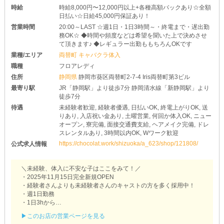
時給
時給8,000円〜12,000円以上+各種高額バックあり☆全額
日払い☆日給45,000円保証あり！
営業時間
20:00～LAST ☆週1日・1日3時間～・終電まで・遅出勤
務OK☆ ◆時間や頻度などは希望を聞いた上で決めさせ
て頂きます♪ ◆レギュラー出勤ももちろんOKです
業種/エリア
両替町 キャバクラ体入
職種
フロアレディ
住所
静岡県
静岡市葵区両替町2-7-4 Iris両替町第3ビル
最寄り駅
JR「静岡駅」より徒歩7分 静岡清水線「新静岡駅」より
徒歩7分
待遇
未経験者歓迎, 経験者優遇, 日払いOK, 終電上がりOK, 送
りあり, 入店祝い金あり, 土曜営業, 何回か体入OK, ニュー
オープン, 寮完備, 面接交通費支給, ヘアメイク完備, ドレ
スレンタルあり, 3時間以内OK, Wワーク歓迎
https://chocolat.work/shizuoka/a_623/shop/121808/
公式求人情報
＼未経験、体入に不安な子はここをみて！／
・2025年11月15日完全新規OPEN
・経験者さんよりも未経験者さんのキャストの方を多く採用中！
・週1日勤務
・1日3hから
▶このお店の営業ページを見る
★トロンが静岡に初進出した理由