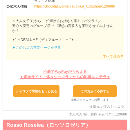
Wワーク歓迎
https://chocolat.work/shizuoka/a_619/shop/120688/
公式求人情報
＼大人女子“だからこそ”輝けるお姉さん系キャバクラ！／
安心＆安定のグループ店で、理想の高収入を実現させてみません
か？
✶°˖✧DEALUME（ディアルーメ）✧˖°✶
▶このお店の営業ページを見る
▽退勤後のサポートあり
￣￣￣￣￣￣￣￣￣￣￣￣
嬉しい《送り》を完備しているため…
終電の時間を気にしながら働く必要はありません♪
勤務後はサクッと自宅に帰って翌日に備えましょう◎
応募でPayPayがもらえる
タイパよく移動できるうえ、身バレ対策になるのも嬉しいポイント
▼姉妹サイト「体入ショコラ」からの応募はコチラ▼
です！
▽飲めなくても大丈夫
ショコラで情報をもっと見る
このお店に応募する
￣￣￣￣￣￣￣￣￣￣￣￣
店内には《ソフトドリンク》をストックしています♪
そのためお酒が苦手な方もお茶やジュースで接客することが可能！
提供元：体入ショコラ
万が一勧められても、スタッフがさりげなくフォローするのでご安
心ください◎
体入求人No：静岡キャバクラ120688
また飲まない日は《マイカー通勤》をすることもできます！
Rosso Roselea（ロッソロゼリア）
▽金欠生活とはおさらば