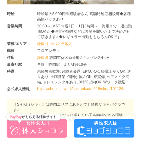
時給
時給最大8,000円※経験者さん:高額時給応相談可◆各種
高額バックあり
営業時間
20:00～LAST ☆週1日・1日3時間～・終電まで・遅出勤
務OK☆ ◆時間や頻度などは希望を聞いた上で決めさせ
て頂きます♪ ◆レギュラー出勤ももちろんOKです
業種/エリア
静岡 キャバクラ体入
職種
フロアレディ
住所
静岡県
静岡市葵区両替町2-7-5 パレス4-6F
最寄り駅
各線「静岡駅」より徒歩10分
待遇
未経験者歓迎, 経験者優遇, 日払いOK, 終電上がりOK, 送
りあり, 土曜営業, 何回か体入OK, 寮完備, ヘアメイク完
備, ドレスレンタルあり, 3時間以内OK, Wワーク歓迎
https://chocolat.work/shizuoka/a_619/shop/101126/
公式求人情報
【SHIKI（シキ）】は静岡エリアにあるとても綺麗なキャバクラで
す♪
しっかり稼ぎたい子も、のんびり頑張りたい子も納得できる環境
PayPay
がもらえる姉妹サイト!
で、楽しく×ワイワイ働くチャンスですよ☆
■落ち着いた良客層が自慢です◎
▶このお店の営業ページを見る
当店を訪れるお客様は30代～50代のサラリーマンさんがメイン。