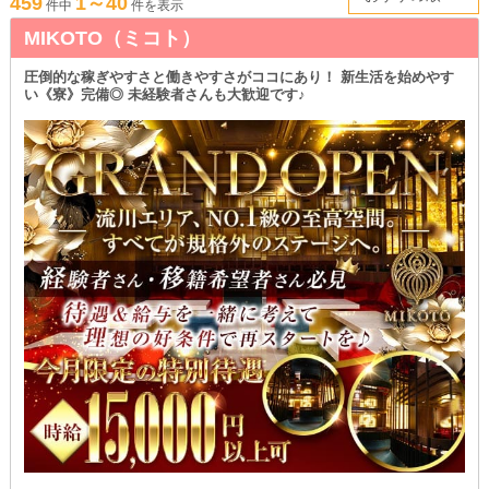
459
1～40
件中
件を表示
MIKOTO（ミコト）
圧倒的な稼ぎやすさと働きやすさがココにあり！ 新生活を始めやす
い《寮》完備◎ 未経験者さんも大歓迎です♪