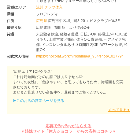
て頂きます♪ ◆レギュラー出勤ももちろんOKです
業種/エリア
流川 クラブ体入
職種
フロアレディ
住所
広島県
広島市中区堀川町3-20 エビスクラブビル3F
最寄り駅
広島電鉄「胡町駅」より徒歩2分
待遇
未経験者歓迎, 経験者優遇, 日払いOK, 終電上がりOK, 送
りあり, 土曜営業, 何回か体入OK, 寮完備, ヘアメイク完
備, ドレスレンタルあり, 3時間以内OK, Wワーク歓迎, 私
服OK
https://chocolat.work/hiroshima/a_934/shop/102779/
公式求人情報
“広島エリアTOPクラス”
これは時給面だけのお話ではありません◎
すべての女性に「働きやすい」と思ってもらうため、待遇面も充実
させております。
まだまだ見逃せない高条件を、最後までご覧ください♪
▶このお店の営業ページを見る
【SHIRAYUKI（シラユキ）】
✽.｡.:*・ﾟ ✽.｡.:*・ﾟ ✽.｡.:*・ﾟ ✽.｡.:*・ﾟ
レンタル衣装でも私服でも。
￣￣￣￣￣￣￣￣￣￣￣￣￣
応募でPayPayがもらえる
お店の方で貸ドレスをご用意。
▼姉妹サイト「体入ショコラ」からの応募はコチラ▼
初期費用を抑えられるうえに、準備の手間が省けるからまさしく一