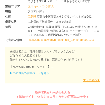
て頂きます♪ ◆レギュラー出勤ももちろんOKです
業種/エリア
流川 キャバクラ体入
職種
フロアレディ
住所
広島県
広島市中区新天地6-1 グランポルトビル501
最寄り駅
広島電鉄「胡町電停」より徒歩6分
待遇
未経験者歓迎, 経験者優遇, 日払いOK, 終電上がりOK, 送
りあり, 土曜営業, 何回か体入OK, ニューオープン, ドレス
レンタルあり, 3時間以内OK, Wワーク歓迎
https://chocolat.work/hiroshima/a_934/shop/109139/
公式求人情報
未経験者さん・移籍希望者さん・ブランクさんなど…
どなたでも大歓迎です◎
働きやすいのにしっかり稼げる、流川のキャバクラです！
【New Club Route（ルート）】
▶このお店の営業ページを見る
～経験者さんは優遇します～
「今以上に稼げるお店を探している」
「働きやすいお店に移籍したい」etc.
そんな方は、ぜひ当店をご検討ください◎
これまでの時給や待遇を最大限考慮し、より良い条件をご提案しま
応募でPayPayがもらえる
す。
▼姉妹サイト「体入ショコラ」からの応募はコチラ▼
～ワークスタイルはあなた次第～