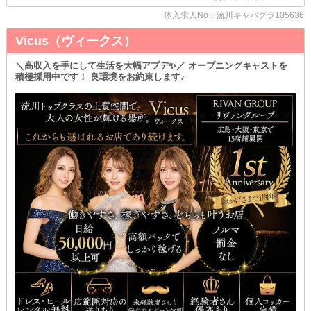
ます。
体入求人No：流川キャバクラ105636
もちろん参加は自由ですので、お気軽にお声がけくださいね◎
Vicus（ヴィークス）
◆◇快適な寮を完備◇◆
「一人暮らしを始めたい」「引っ越しを考えている」
そんな方もぜひ当店へ♪
＼高収入を手にして生活を大幅アプデ✨／ オープニングキャストを
積極採用中です！ 良環境をお約束します♪
お仕事はもちろん、生活面でのサポートも充実しています◎
＼＼まずは体験入店へお越しください！／／
あなたからのご応募をお待ちしております！