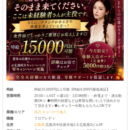
防げるんです♥
＼複数回の体入も受付中／
店内の雰囲気やお仕事の流れなど…。
気になるところをじっくり確かめてみてください！
時給
時給15,000円以上可能【時給4,000円最低保証】
営業時間
20:00～LAST ☆週1日・1日3時間～・終電まで・遅出勤
務OK☆ ◆時間や頻度などは希望を聞いた上で決めさせ
て頂きます♪ ◆レギュラー出勤ももちろんOKです
業種/エリア
流川 キャバクラ体入
職種
フロアレディ
住所
広島県
広島市中区新天地1-3 広島第3ビル5F