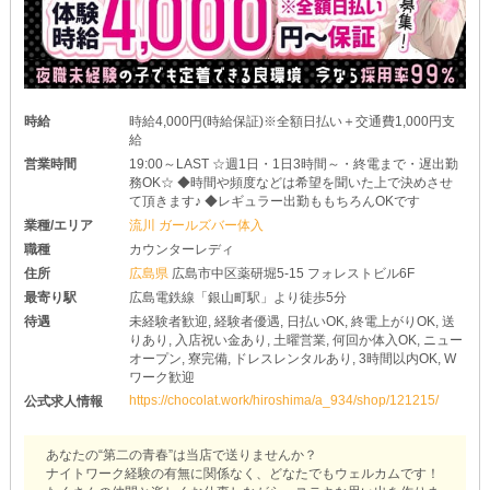
時給
時給4,000円(時給保証)※全額日払い＋交通費1,000円支
給
営業時間
19:00～LAST ☆週1日・1日3時間～・終電まで・遅出勤
務OK☆ ◆時間や頻度などは希望を聞いた上で決めさせ
て頂きます♪ ◆レギュラー出勤ももちろんOKです
業種/エリア
流川 ガールズバー体入
職種
カウンターレディ
住所
広島県
広島市中区薬研堀5-15 フォレストビル6F
最寄り駅
広島電鉄線「銀山町駅」より徒歩5分
待遇
未経験者歓迎, 経験者優遇, 日払いOK, 終電上がりOK, 送
りあり, 入店祝い金あり, 土曜営業, 何回か体入OK, ニュー
オープン, 寮完備, ドレスレンタルあり, 3時間以内OK, W
ワーク歓迎
https://chocolat.work/hiroshima/a_934/shop/121215/
公式求人情報
あなたの“第二の青春”は当店で送りませんか？
ナイトワーク経験の有無に関係なく、どなたでもウェルカムです！