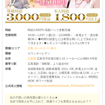
￣￣￣￣￣￣￣￣￣￣￣￣￣
少しでも興味が湧いたなら、お気軽にお問い合わせください！
体験入店も絶賛受付中です♪
時給
時給3,000円+高額バック多数完備
営業時間
19:00～LAST ☆週1日・1日3時間～・終電まで・遅出勤
務OK☆ ◆時間や頻度などは希望を聞いた上で決めさせ
て頂きます♪ ◆レギュラー出勤ももちろんOKです
業種/エリア
広島 ガールズバー体入
職種
カウンターレディ
住所
広島県
広島市中区堀川町1-10 トーホービル4階4-A号室
最寄り駅
広島電鉄「胡町駅」より徒歩4分
待遇
未経験者歓迎, 経験者優遇, 日払いOK, 終電上がりOK, 送
りあり, 入店祝い金あり, 土曜営業, 何回か体入OK, ニュー
オープン, 面接交通費支給, ドレスレンタルあり, 3時間以
内OK, Wワーク歓迎
https://chocolat.work/hiroshima/a_930/shop/123673/
公式求人情報
女の子想いの高待遇が盛りだくさん★
当店で高収入を手に入れて、快適ライフを実現させませんか？？