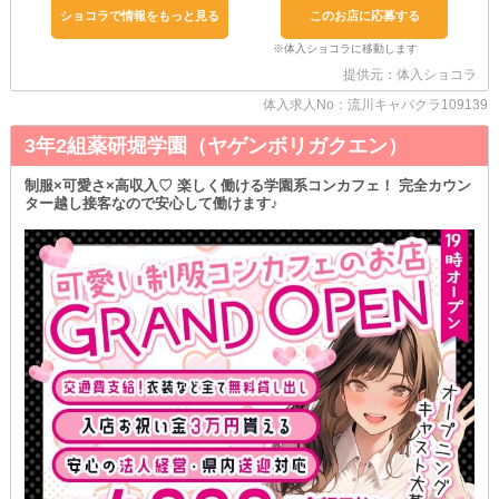
当店は土曜日も営業しているため、効率良く稼ぎたいという方にも
ショコラで情報をもっと見る
このお店に応募する
持って来いのお店です！
平日以上にたくさんのお客様がご来店される週末に、バックをたく
さんGETして素早く高収入を叶えられますよ◎
提供元：体入ショコラ
～『送り』あり～
体入求人No：流川キャバクラ109139
終電の時間を気にすることなく働ける特典！
退勤後は、安全運転でご自宅や最寄り駅まで送り届けます◎
3年2組薬研堀学園（ヤゲンボリガクエン）
夜中でも楽に帰宅できるので、ぜひご利用ください。
＊複数回体入OK＊
制服×可愛さ×高収入♡ 楽しく働ける学園系コンカフェ！ 完全カウン
ター越し接客なので安心して働けます♪
お店の雰囲気は、体験入店で確認できます！
気になることは自分の目でチェック可能。
ぜひ一度体入してみてください◎
たくさんのご応募をお待ちしています。