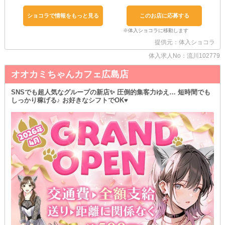
石二鳥です♪
また、お持ちのお洋服でも勤務できます◎
ショコラで情報をもっと見る
このお店に応募する
ご自身のセンスを活かして、お客様の視線を独占しちゃいましょう
♪
提供元：体入ショコラ
ノンストレスな夜職を。
￣￣￣￣￣￣￣￣￣￣￣￣￣
体入求人No：流川102779
当店は“ノルマ”を設けておりません！
オオカミちゃんカフェ広島店
理由は、どなたにも気苦労なく接客を楽しんでいただきたいから◎
「初めてのナイトワークだし、働き始めやすいお店が良い」という
方も
SNSでも超人気なグループの新店✨ 圧倒的集客力ゆえ… 短時間でも
「前の店舗はルールが厳しくて、ちょっと疲れた」という方にも最
しっかり稼げる♪ お好きなシフトでOK♥
適です！
Wワークさんも大歓迎。
￣￣￣￣￣￣￣￣￣￣￣￣￣
学校・家事・仕事etc.
何かと忙しい毎日を送るみなさんも、負担なく両立できるように工
夫をしています。
まず“土曜出勤”が可能◎
平日に予定が終わったあとのクタクタな状態でお店へ…なんて無理
をしなくても大丈夫です！
さらに、帰りは終電の時刻に合わせて上がってもOK♪
翌日の疲れを最小限に抑えられますよ！
いつでもご連絡を。