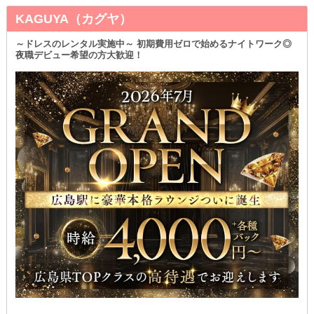
KAGUYA（カグヤ）
◆飲酒しなくてOK◆
お酒が苦手でナイトワークを諦めていた子に朗報！
～ドレスのレンタル実施中～ 初期費用ゼロで始めるナイトワーク◎
《ディアスタンス》では『ノンアル勤務』が可能です◎
夜職デビュー希望の方大歓迎！
飲めない子は無理せずにソフトドリンクで接客しましょう。
もしお客様に勧められて断りづらい時は、スタッフがフォローに入
ります♪