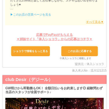
たくさんの仲間と楽しくお仕事しながら、ステキな思い出を作りま
しょう♥
【3年2組薬研堀学園（ヤゲンボリガクエン）】
▶このお店の営業ページを見る
✎…再スタートをサポート
￣￣￣￣￣￣￣￣￣￣￣￣￣
他店様からの移籍や、復帰を検討中の子も大歓迎！
過去のご活躍ぶりを最大限考慮のうえ、入店条件を『優遇』します
応募でPayPayがもらえる
◎
▼姉妹サイト「体入ショコラ」からの応募はコチラ▼
待遇面のご希望やご相談があれば、面接時に遠慮なくお伝えくださ
い♥
ショコラで情報をもっと見る
このお店に応募する
✎…飲めなくても働ける
￣￣￣￣￣￣￣￣￣￣￣￣￣
お店側から飲酒を強要することはありません！
提供元：体入ショコラ
お酒が苦手な子は『ノンアル勤務』も可能です◎
二日酔い対策もこれでバッチリ！
体入求人No：流川121215
もしお客様に勧められて断りにくい時は、スタッフがさりげなくフ
ォローします♪
club Desir（デジール）
✎…移動手段はお任せ
GW明けから即勤務もOK！ 全額日払いをお約束します◎ 経験問わず
￣￣￣￣￣￣￣￣￣￣￣￣￣
当店のスタッフが全面サポート♪
お車をお持ちであれば『マイカー通勤』でもOKです！
公共交通機関の遅延に巻き込まれることもなく、快適に行き帰りで
きます◎
また、駅でお友達とバッタリ遭遇する心配もないので、夜職バレも