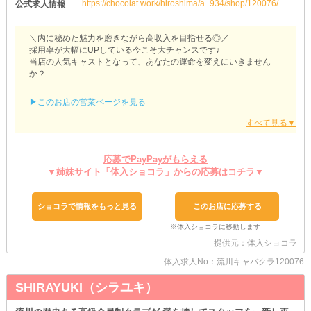
https://chocolat.work/hiroshima/a_934/shop/120076/
公式求人情報
＼内に秘めた魅力を磨きながら高収入を目指せる◎／
採用率が大幅にUPしている今こそ大チャンスです♪
当店の人気キャストとなって、あなたの運命を変えにいきません
か？
【MARE（マレ）】
▶このお店の営業ページを見る
こちらではさらなる高待遇を発信します！
まだまだご応募を迷われている子、要チェックです♪
❁お手軽スタートをお約束❁
応募でPayPayがもらえる
￣￣￣￣￣￣￣￣￣￣￣￣￣
▼姉妹サイト「体入ショコラ」からの応募はコチラ▼
「お仕事用の衣装を持っていない…」
そんなことを考えている女の子もご安心を◎
当店は《衣装レンタル》を完備しています♪
ショコラで情報をもっと見る
このお店に応募する
つまり事前にお洋服を購入する手間も費用もかかりません！
“とにかく始めたい”という気持ちだけあればOKです♥
なお、店内には《ヘアメイク》もご用意！
提供元：体入ショコラ
出勤してから髪型をセットできるので日々の準備も最低限で大丈夫
体入求人No：流川キャバクラ120076
ですよ◎
SHIRAYUKI（シラユキ）
❁ママさんもバックアップ❁
￣￣￣￣￣￣￣￣￣￣￣￣￣
「育児とナイトワークって、正直ハードルが高い…」