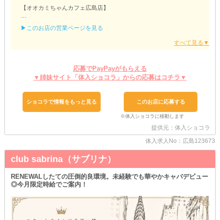
【オオカミちゃんカフェ広島店】
ღストレスフリーをお約束
▶このお店の営業ページを見る
￣￣￣￣￣￣￣￣￣￣￣￣￣￣
それぞれがのびのび働けるように《ノルマ》を設けていません◎
売上や出勤日数の数字を気にすることなく、あなたらしく続けられ
ます♪
また外にでて行う《キャッチ》もなし！
応募でPayPayがもらえる
つまり夜職バレを防ぎながらお仕事を続けられるんです♥
▼姉妹サイト「体入ショコラ」からの応募はコチラ▼
ღノンアル勤務もOK
￣￣￣￣￣￣￣￣￣￣￣￣￣￣
ショコラで情報をもっと見る
このお店に応募する
「実はお酒が一滴も飲めなくて…」
そんな子も【オオカミちゃんカフェ】では大丈夫です♪
店内に《ソフトドリンク》を完備しているため、お茶やジュースを
提供元：体入ショコラ
片手に接客できます◎
もちろん酒豪の子も体調や予定に合わせて飲酒量を自由に調整して
体入求人No：広島123673
ください♥
club sabrina（サブリナ）
ღマッチングミスを回避
￣￣￣￣￣￣￣￣￣￣￣￣￣￣
RENEWALしたての圧倒的良環境。未経験でも華やかキャバデビュー
「1回の体入だけじゃ分からないかも…」
◎今月限定時給でご案内！
そんなの子ために体験入店を《複数回》受け付けています！
気になるところを隅々までチェックしてから本入するかどうかを決
めましょう♪
あなたにお会いできる日を楽しみにしています◎