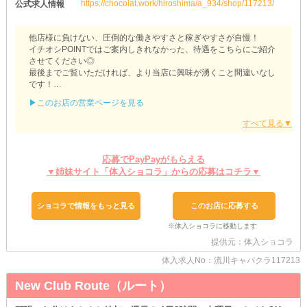
https://chocolat.work/hiroshima/a_934/shop/117213/
公式求人情報
他店様に負けない、圧倒的な働きやすさと稼ぎやすさが自慢！
イチオシPOINTではご案内しきれなかった、待遇をこちらにご紹介
させてください◎
最後までご覧いただければ、より当店に興味が湧くこと間違いなし
です！
▶このお店の営業ページを見る
【amida（アミダ）】
◆ノンアル勤務でも問題なし◆
当店は《ソフトドリンク》での接客でも大丈夫です♪
その日のコンディションに合わせて、飲む／飲まないをお選びいた
応募でPayPayがもらえる
だけます！
▼姉妹サイト「体入ショコラ」からの応募はコチラ▼
もちろん、飲酒を強要するなんてことはありえませんので、ご安心
ください◎
◆快適なお部屋をご用意◆
ショコラで情報をもっと見る
このお店に応募する
一人暮らしや、引っ越しを検討中の方に嬉しい《寮》完備！
面倒な物件探しや、内見をスキップできるのは魅力です◎
お住まいとお仕事を同時に手に入れて、スムーズに新生活を始めま
提供元：体入ショコラ
しょう！
体入求人No：流川キャバクラ117213
◆楽な移動方法を選べる◆
New Club Route（ルート）
お車をお持ちの方は《マイカー通勤》が可能♪
混み合う電車や、バスを利用することなくお店に向かえます！