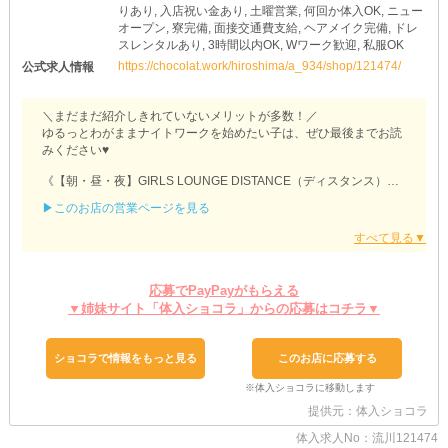
りあり, 入店祝い金あり, 土曜営業, 何回か体入OK, ニュー
オープン, 寮完備, 面接交通費支給, ヘアメイク完備, ドレ
スレンタルあり, 3時間以内OK, Wワーク歓迎, 私服OK
https://chocolat.work/hiroshima/a_934/shop/121474/
公式求人情報
＼まだまだ紹介しきれていないメリットが多数！／
ゆるっとわがままナイトワークを始めたい子は、ぜひ最後までお読
みください♥
《【朝・昼・夜】GIRLS LOUNGE DISTANCE（ディスタンス）》
▶このお店の営業ページを見る
◆移籍希望の子も大歓迎◆
他店様でこれまで頑張っていた子も積極採用中！
お持ちのスキルやご経歴を加味して『各種優遇』のうえでお迎えし
ます◎
面接時に、ご希望の働き方や条件についてお聞かせください♪
応募でPayPayがもらえる
あなたの理想を《ディアスタンス》で叶えましょう♪
▼姉妹サイト「体入ショコラ」からの応募はコチラ▼
◆ストレスフリーをお約束◆
当店では、女の子が負担に感じる“厳しいルール”を設けていませ
ショコラで情報をもっと見る
このお店に応募する
ん！
『ノルマ』や『ペナルティ』がなくプレッシャーを感じない環境で
す◎
提供元：体入ショコラ
数字に追われる心配がないため、女の子同士でギスギスすることも
ナシ！
体入求人No：流川121474
マイペースにのびのびお仕事できます♪