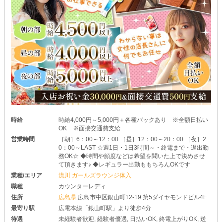
時給
時給4,000円～5,000円＋各種バックあり ※全額日払い
OK ※面接交通費支給
営業時間
［朝］6：00～12：00 ［昼］12：00～20：00 ［夜］2
0：00～LAST ☆週1日・1日3時間～・終電まで・遅出勤
務OK☆ ◆時間や頻度などは希望を聞いた上で決めさせ
て頂きます♪ ◆レギュラー出勤ももちろんOKです
業種/エリア
流川 ガールズラウンジ体入
職種
カウンターレディ
住所
広島県
広島市中区銀山町12-19 第5ダイヤモンドビル4F
最寄り駅
広電本線「銀山町駅」より徒歩4分
待遇
未経験者歓迎, 経験者優遇, 日払いOK, 終電上がりOK, 送