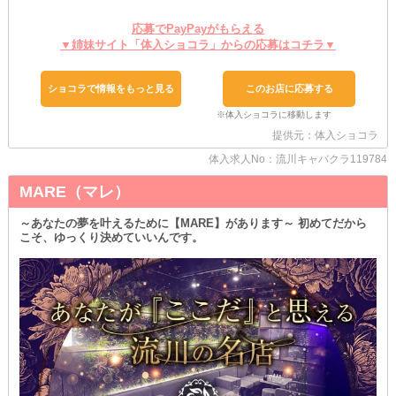
当店へ移籍・入店の際は、給与面や待遇面など《各種優遇》いたし
ます。
応募でPayPayがもらえる
つまり、これまで以上に充実した条件で始められるということ♪
▼姉妹サイト「体入ショコラ」からの応募はコチラ▼
あなたの経験やスキルが、お店の盛り上がりへと直結すること間違
いなし◎
ぜひ“面接時”には、前店でのご活躍や実績についてお聞かせくださ
ショコラで情報をもっと見る
このお店に応募する
い。
ちなみに、お仕事を始めるにあたって…
事前に準備するものや購入するものは、ほとんどありません！
提供元：体入ショコラ
なぜなら《レンタル衣装》と《ヘアメイク》を完備しているから♪
体入求人No：流川キャバクラ119784
いつでも気軽にスタートできるため、その分出費や手間などもミニ
マムに。
MARE（マレ）
お財布に余裕が生まれた分、高収入でとことん埋めてみましょう◎
～ご応募随時受付中です！～
～あなたの夢を叶えるために【MARE】があります～ 初めてだから
こそ、ゆっくり決めていいんです。