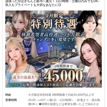
退勤後も公共交通機関の時間を気にせず、自分のタイミングで帰れ
頑張った分はきちんと給与へ還元！ 1日3時間・土曜日のみでもOK♪
収入もプライベートも大切なあなたに◎
るのでストレスフリーです◎
時給
今月限定特別待遇 3時間勤務で日給45,000円以上可
営業時間
20:00～LAST ☆週1日・1日3時間～・終電まで・遅出勤
務OK☆ ◆時間や頻度などは希望を聞いた上で決めさせ