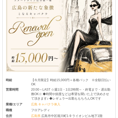
時給
【今月限定】時給15,000円＋各種バック ※全額日払い
OK
営業時間
20:00～LAST ☆週1日・1日2時間～・終電まで・遅出勤
務OK☆ ◆時間や頻度などは希望を聞いた上で決めさせ
て頂きます♪ ◆レギュラー出勤ももちろんOKです
業種/エリア
広島 キャバクラ体入
職種
フロアレディ
住所
広島県
広島市中区堀川町1-9 ライオンビル地下1階