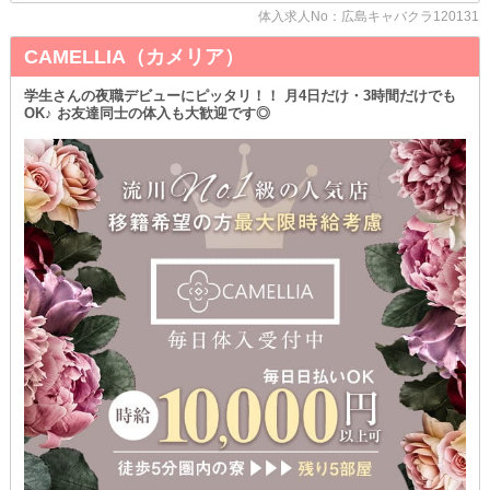
出勤の度に美容院へ通うとなると、お財布への負担も軽くないは
体入求人No：広島キャバクラ120131
ず…
【サブリナ】なら、お化粧や髪のセットなどは“お店に着いてか
CAMELLIA（カメリア）
ら”行えます◎
わざわざコテやアイロンなどを持ち込む必要がないのも嬉しいポイ
学生さんの夜職デビューにピッタリ！！ 月4日だけ・3時間だけでも
ント！
OK♪ お友達同士の体入も大歓迎です◎
「お酒飲むと顔赤くなるし浮腫むし…」
美意識の高い方も《ソフトドリンク》で勤務可能です◎
当店は飲酒の強要やムリな飲酒をNGにしているため、
ノンアルでも全く問題ありません♪