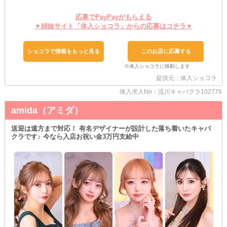
シフトはあなたの好きに組めるから、スケジュールを調整しやすい
メリットあり！
応募でPayPayがもらえる
スキマ時間だけお仕事することも、がっつり長時間勤務も大歓迎で
▼姉妹サイト「体入ショコラ」からの応募はコチラ▼
す。
週4日以上のレギュラー希望の子からのご応募も、お待ちしており
ます◎
ショコラで情報をもっと見る
このお店に応募する
+｡個人ロッカーをご用意｡+
大事な荷物をしっかり管理できます。
お仕事に必要なものを、お店に置いておけるのは嬉しいPOINT！
提供元：体入ショコラ
体入求人No：流川キャバクラ102776
+｡ラクラク帰宅ができる｡+
お仕事が終わった後は、車での送りを利用OK！
amida（アミダ）
車内で好きなことをしながら自宅まで帰れます。
＼キャストさんを積極採用中／
送迎は遠方まで対応！ 有名デザイナーが設計した落ち着いたキャバ
夜職の経験は問いません！
クラです♪ 今なら入店お祝い金3万円支給中
接客のお仕事自体が初めての子も大歓迎です。
少しでも興味のある子は、体験入店でお店の雰囲気を確かめてみて
ください！
あなたからのご応募をお待ちしております。