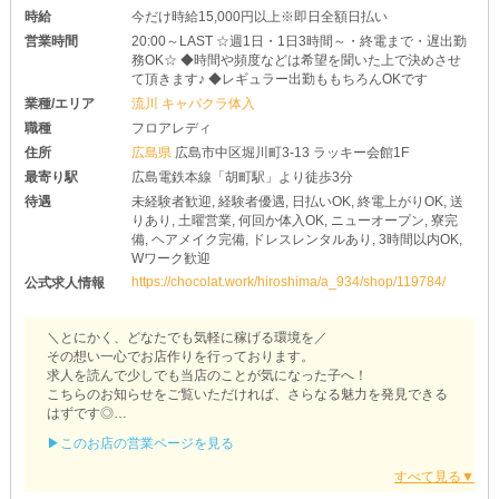
時給
今だけ時給15,000円以上※即日全額日払い
営業時間
20:00～LAST ☆週1日・1日3時間～・終電まで・遅出勤
務OK☆ ◆時間や頻度などは希望を聞いた上で決めさせ
て頂きます♪ ◆レギュラー出勤ももちろんOKです
業種/エリア
流川 キャバクラ体入
職種
フロアレディ
住所
広島県
広島市中区堀川町3-13 ラッキー会館1F
最寄り駅
広島電鉄本線「胡町駅」より徒歩3分
待遇
未経験者歓迎, 経験者優遇, 日払いOK, 終電上がりOK, 送
りあり, 土曜営業, 何回か体入OK, ニューオープン, 寮完
備, ヘアメイク完備, ドレスレンタルあり, 3時間以内OK,
Wワーク歓迎
https://chocolat.work/hiroshima/a_934/shop/119784/
公式求人情報
＼とにかく、どなたでも気軽に稼げる環境を／
その想い一心でお店作りを行っております。
求人を読んで少しでも当店のことが気になった子へ！
こちらのお知らせをご覧いただければ、さらなる魅力を発見できる
はずです◎
▶このお店の営業ページを見る
【MIKOTO（ミコト）】
すでにナイトワーク経歴をお持ちの子に、耳寄りなお知らせ！