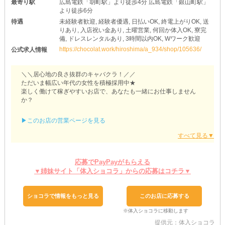
最寄り駅
広島電鉄「胡町駅」より徒歩4分 広島電鉄「銀山町駅」
より徒歩6分
待遇
未経験者歓迎, 経験者優遇, 日払いOK, 終電上がりOK, 送
りあり, 入店祝い金あり, 土曜営業, 何回か体入OK, 寮完
備, ドレスレンタルあり, 3時間以内OK, Wワーク歓迎
https://chocolat.work/hiroshima/a_934/shop/105636/
公式求人情報
＼＼居心地の良さ抜群のキャバクラ！／／
ただいま幅広い年代の女性を積極採用中★
楽しく働けて稼ぎやすいお店で、あなたも一緒にお仕事しません
か？
【club Desir（デジール）】
▶このお店の営業ページを見る
◆◇未経験者さんも大歓迎◇◆
接客のコツやお酒の作り方などは、優しいスタッフがイチから丁寧
にレクチャーします◎
分からないことがあれば、何でも聞いてください！
応募でPayPayがもらえる
▼姉妹サイト「体入ショコラ」からの応募はコチラ▼
◆◇ノビノビと働ける良環境◇◆
ノルマはありません◎
売上を過度に気にしたり、キャスト同士競い合ったり…
ショコラで情報をもっと見る
このお店に応募する
そんなこととは無縁ですよ♪
定期的なミーティングもなし！
ですが、バーベキューやパーティなど楽しいイベントは企画してい
提供元：体入ショコラ