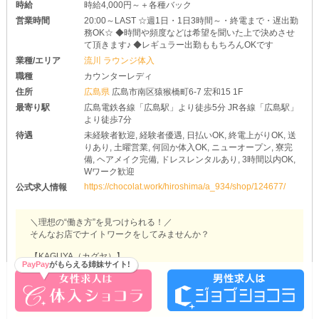
時給
時給4,000円～＋各種バック
営業時間
20:00～LAST ☆週1日・1日3時間～・終電まで・遅出勤
務OK☆ ◆時間や頻度などは希望を聞いた上で決めさせ
て頂きます♪ ◆レギュラー出勤ももちろんOKです
業種/エリア
流川 ラウンジ体入
職種
カウンターレディ
住所
広島県
広島市南区猿猴橋町6-7 宏和15 1F
最寄り駅
広島電鉄各線「広島駅」より徒歩5分 JR各線「広島駅」
より徒歩7分
待遇
未経験者歓迎, 経験者優遇, 日払いOK, 終電上がりOK, 送
りあり, 土曜営業, 何回か体入OK, ニューオープン, 寮完
備, ヘアメイク完備, ドレスレンタルあり, 3時間以内OK,
Wワーク歓迎
https://chocolat.work/hiroshima/a_934/shop/124677/
公式求人情報
＼理想の“働き方”を見つけられる！／
そんなお店でナイトワークをしてみませんか？
【KAGUYA（カグヤ）】
PayPay
がもらえる姉妹サイト!
◆シフトはおまかせ◆
▶このお店の営業ページを見る
《1回3h～》の出勤もOK◎
だからこそWワークさんや学生さんなどにもオススメです！
いきなりガッツリ出なくて良いので、自分のペースで当店に慣れて