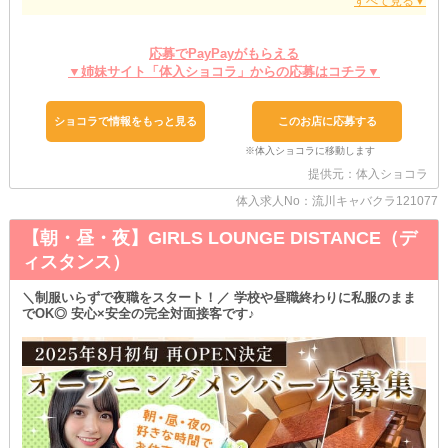
これまでに他店様で勤務したことがある子は
《最大限優遇》のうえお迎えいたします♪
ブランク期間があっても全く問題ありません！
応募でPayPayがもらえる
まずは面接にてご経歴やあなたのご希望をお聞かせください。
▼姉妹サイト「体入ショコラ」からの応募はコチラ▼
そちらを踏まえてより良い条件をご提示させていただきます◎
✦ ノンアル勤務にも対応可能 ✦
ショコラで情報をもっと見る
このお店に応募する
￣￣￣￣￣￣￣￣￣￣￣￣￣￣￣
当店では《ソフトドリンク》も各種ご用意しているため
お酒を無理して飲まなくても大丈夫！
提供元：体入ショコラ
体質や体調に合わせてその日の働き方を選べます♪
もしお客様に勧められても、スタッフがすぐにフォローするから安
体入求人No：流川キャバクラ121077
心！
無理なく接客してくださいね◎
【朝・昼・夜】GIRLS LOUNGE DISTANCE（デ
✦ まずは当店との相性をチェック ✦
ィスタンス）
￣￣￣￣￣￣￣￣￣￣￣￣￣￣￣￣￣
「気になってはいるけど、いきなり入店するのは不安だな…」
＼制服いらずで夜職をスタート！／ 学校や昼職終わりに私服のまま
そんな女の子は、体験入店から始めてみませんか？
でOK◎ 安心×安全の完全対面接客です♪
《体入は複数回可能》だから実際の雰囲気やお仕事の流れをじっく
り確認可能！
お店から入店を強制することはありえませんので、お気軽にお越し
ください♪