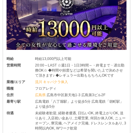
時給
時給13,000円以上可能
営業時間
20:00～LAST ☆週1日・1日3時間～・終電まで・遅出勤
務OK☆ ◆時間や頻度などは希望を聞いた上で決めさせ
て頂きます♪ ◆レギュラー出勤ももちろんOKです
業種/エリア
流川 キャバクラ体入
職種
フロアレディ
住所
広島県
広島市中区新天地1-3 広島第3ビル2F
最寄り駅
広島電鉄「八丁堀駅」より徒歩5分 広島電鉄「胡町駅」
より徒歩5分
待遇
未経験者歓迎, 経験者優遇, 日払いOK, 終電上がりOK, 送
りあり, 入店祝い金あり, 土曜営業, 何回か体入OK, ニュー
オープン, 寮完備, ヘアメイク完備, ドレスレンタルあり, 3
時間以内OK, Wワーク歓迎