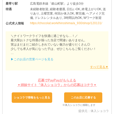
最寄り駅
広島電鉄本線「銀山町駅」より徒歩3分
待遇
未経験者歓迎, 経験者優遇, 日払いOK, 終電上がりOK, 送
りあり, 土曜営業, 何回か体入OK, 寮完備, ヘアメイク完
備, ドレスレンタルあり, 3時間以内OK, Wワーク歓迎
https://chocolat.work/hiroshima/a_930/shop/120131/
公式求人情報
＼ナイトワークライフを快適に過ごすなら…！／
最大限おトクな待遇が揃った当店で間違いありません。
実はまだまだご紹介しきれていない魅力が盛りだくさん◎
少しでも求人が気になった子は、ぜひこちらもご覧ください！
【club sabrina（サブリナ）】
▶このお店の営業ページを見る
キャバクラと言えば、勤務中に着る素敵な衣装。
ご自身で用意するとなると、出費も手間もかかってしまうはずで
す。
しかし、当店であれば事前準備なしで始められます！
応募でPayPayがもらえる
なぜならお店にて《レンタル衣装》が完備されているから。
▼姉妹サイト「体入ショコラ」からの応募はコチラ▼
余計な出費を抑えられるうえ、いつでも手軽にスタートできること
間違いなし◎
ドレスの持ち合わせがない未経験者さんも、気軽にご応募くださ
ショコラで情報をもっと見る
このお店に応募する
い！
また、お店のバックヤードにて《ヘアメイク》も各種セッティング
提供元：体入ショコラ
済み。