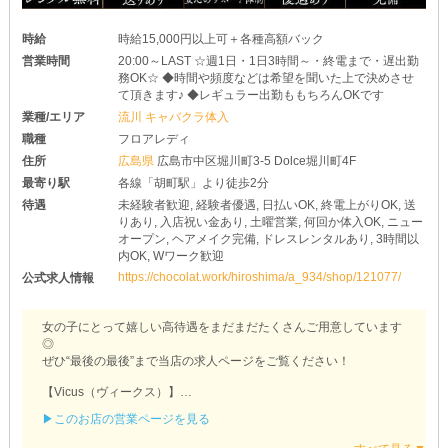
時給
時給15,000円以上可＋各種高額バック
営業時間
20:00～LAST ☆週1日・1日3時間～・終電まで・遅出勤
務OK☆ ◆時間や頻度などは希望を聞いた上で決めさせ
て頂きます♪ ◆レギュラー出勤ももちろんOKです
業種/エリア
流川 キャバクラ体入
職種
フロアレディ
住所
広島県
広島市中区堀川町3-5 Dolce堀川町4F
最寄り駅
各線「胡町駅」より徒歩2分
待遇
未経験者歓迎, 経験者優遇, 日払いOK, 終電上がりOK, 送
りあり, 入店祝い金あり, 土曜営業, 何回か体入OK, ニュー
オープン, ヘアメイク完備, ドレスレンタルあり, 3時間以
内OK, Wワーク歓迎
https://chocolat.work/hiroshima/a_934/shop/121077/
公式求人情報
女の子にとって嬉しい高待遇をまだまだたくさんご用意しています
◎
ぜひ“最後の最後”まで当店の求人ページをご覧ください！
【Vicus（ヴィークス）】
▶このお店の営業ページを見る
✦ 再スタートを全力応援 ✦
￣￣￣￣￣￣￣￣￣￣￣￣￣