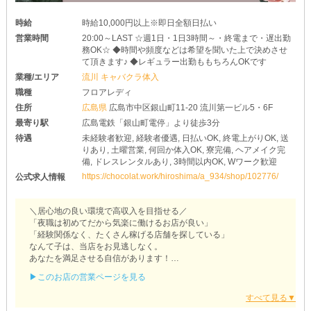
時給
時給10,000円以上※即日全額日払い
営業時間
20:00～LAST ☆週1日・1日3時間～・終電まで・遅出勤
務OK☆ ◆時間や頻度などは希望を聞いた上で決めさせ
て頂きます♪ ◆レギュラー出勤ももちろんOKです
業種/エリア
流川 キャバクラ体入
職種
フロアレディ
住所
広島県
広島市中区銀山町11-20 流川第一ビル5・6F
最寄り駅
広島電鉄「銀山町電停」より徒歩3分
待遇
未経験者歓迎, 経験者優遇, 日払いOK, 終電上がりOK, 送
りあり, 土曜営業, 何回か体入OK, 寮完備, ヘアメイク完
備, ドレスレンタルあり, 3時間以内OK, Wワーク歓迎
https://chocolat.work/hiroshima/a_934/shop/102776/
公式求人情報
＼居心地の良い環境で高収入を目指せる／
「夜職は初めてだから気楽に働けるお店が良い」
「経験関係なく、たくさん稼げる店舗を探している」
なんて子は、当店をお見逃しなく。
あなたを満足させる自信があります！
▶このお店の営業ページを見る
【CAMELLIA（カメリア）】
+｡プライベートを優先してOK｡+