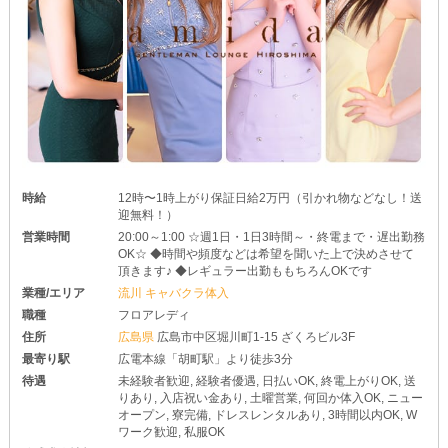
時給
12時〜1時上がり保証日給2万円（引かれ物などなし！送
迎無料！）
営業時間
20:00～1:00 ☆週1日・1日3時間～・終電まで・遅出勤務
OK☆ ◆時間や頻度などは希望を聞いた上で決めさせて
頂きます♪ ◆レギュラー出勤ももちろんOKです
業種/エリア
流川 キャバクラ体入
職種
フロアレディ
住所
広島県
広島市中区堀川町1-15 ざくろビル3F
最寄り駅
広電本線「胡町駅」より徒歩3分
待遇
未経験者歓迎, 経験者優遇, 日払いOK, 終電上がりOK, 送
りあり, 入店祝い金あり, 土曜営業, 何回か体入OK, ニュー
オープン, 寮完備, ドレスレンタルあり, 3時間以内OK, W
ワーク歓迎, 私服OK