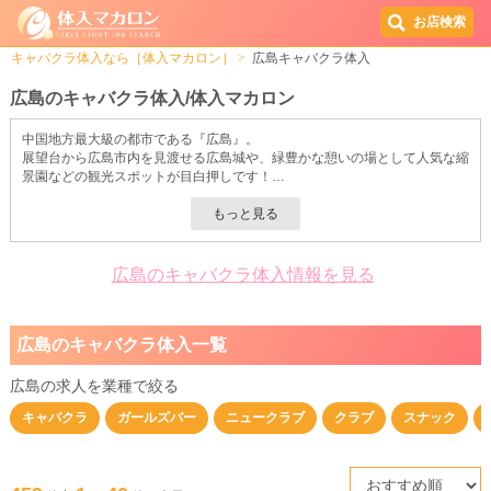
お店検索
キャバクラ体入なら［体入マカロン］
広島キャバクラ体入
広島のキャバクラ体入/体入マカロン
中国地方最大級の都市である『広島』。
展望台から広島市内を見渡せる広島城や、緑豊かな憩いの場として人気な縮
景園などの観光スポットが目白押しです！
特に県庁所在地である広島市は、様々な商業施設が密集して立ち並んでお
り、老若男女問わずショッピングも楽しめます♪
今も昔もトレンドの最先端を行く『広島』◎
もちろん、キャバクラだってバラエティ豊富なんです！
地元のお客様から長年愛されている老舗キャバクラから一風変わった斬新な
広島のキャバクラ体入情報を見る
コンセプトのあるキャバクラまでその振り幅は無限大◎
お気に入りのキャバクラをぜひ見つけてみてくださいね♪
そして「このお店良いかも！」と思ったら、まずは体入してみるのがベスト
広島のキャバクラ体入一覧
◎
本入店を決めるうえで気になる、店内の雰囲気や、スタッフさんの様子を知
ることができます♪
広島の求人を業種で絞る
荷物ゼロでサクッと体入したい子は、衣装のレンタルを行なっているキャバ
キャバクラ
ガールズバー
ニュークラブ
クラブ
スナック
クラもあるので大注目ですよ〜！！
その他にも『ヘアメイク完備・ノルマなし・飲めなくてOK・送りあり』な
どの嬉しい待遇を揃えたキャバクラも…♪
ぜひ、体入マカロンからお気軽に体入してみてください◎