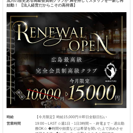
流川の歴史ある高級会員制クラブが 満を持してスタッフを一新し再
始動！ 【法人経営だからこその高待遇】
そんな子も両立できるように《託児所》をご紹介しています！
お子様を安全なところに預けられるため、お仕事に目一杯専念する
ことが可能♡
無理なく続けられるようにしっかりフォローさせてください♪
＼土曜日も元気に営業中！／
少しでも気になったら、まずは体験入店で当店の雰囲気を確かめて
みませんか？
あなたとお会いできることを心より楽しみにしています♪
時給
【今月限定】時給15,000円※即日全額日払い
営業時間
19:00～LAST ☆週1日・1日3時間～・終電まで・遅出勤
務OK☆ ◆時間や頻度などは希望を聞いた上で決めさせ