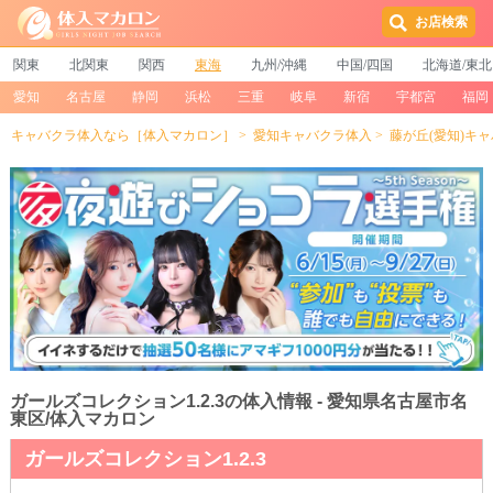
お店検索
関東
北関東
関西
東海
九州/沖縄
中国/四国
北海道/東北
愛知
名古屋
静岡
浜松
三重
岐阜
新宿
宇都宮
福岡
キャバクラ体入なら［体入マカロン］
愛知キャバクラ体入
藤が丘(愛知)キ
ガールズコレクション1.2.3の体入情報 - 愛知県名古屋市名
東区/体入マカロン
ガールズコレクション1.2.3