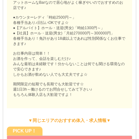
アットホームなBarなので居心地がよく稼ぎやいのでおすすめのお
店です♪
●カウンターレディ「時給2500円～」
各種手当あり♪日払いOKですよ☆
●【アルバイト】ホール・送迎(男女)「時給1300円～」
●【社員】ホール・送迎(男女)「月給270000円～300000円」
各種手当あり！免許があり18歳以上であれば性別関係なくお仕事で
きます♪
お仕事内容は簡単！！
お酒を作って、会話を楽しむだけ♪
みんな最初は未経験です！分からないことは何でも聞ける環境なの
で安心できます♪
しかもお酒が飲めない人でも大丈夫ですよ☆
期間限定の短期でも長期でも大歓迎です☆
週1日3h～働けるのでお問合せしてみて下さい♪
もちろん体験入店も大歓迎ですよ！
▼同じエリアのおすすめ体入・求人情報▼
PICK UP！