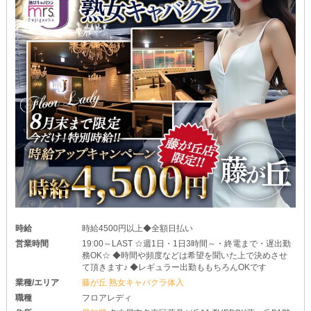
時給
時給4500円以上◆全額日払い
営業時間
19:00～LAST ☆週1日・1日3時間～・終電まで・遅出勤
務OK☆ ◆時間や頻度などは希望を聞いた上で決めさせ
て頂きます♪ ◆レギュラー出勤ももちろんOKです
業種/エリア
藤が丘 熟女キャバクラ体入
職種
フロアレディ