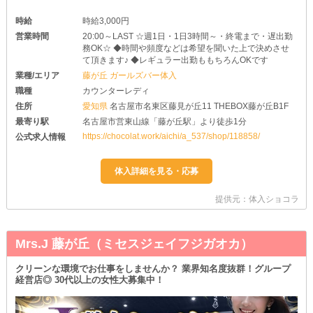
時給
時給3,000円
営業時間
20:00～LAST ☆週1日・1日3時間～・終電まで・遅出勤
務OK☆ ◆時間や頻度などは希望を聞いた上で決めさせ
て頂きます♪ ◆レギュラー出勤ももちろんOKです
業種/エリア
藤が丘 ガールズバー体入
職種
カウンターレディ
住所
愛知県
名古屋市名東区藤見が丘11 THEBOX藤が丘B1F
最寄り駅
名古屋市営東山線「藤が丘駅」より徒歩1分
https://chocolat.work/aichi/a_537/shop/118858/
公式求人情報
提供元：体入ショコラ
Mrs.J 藤が丘（ミセスジェイフジガオカ）
クリーンな環境でお仕事をしませんか？ 業界知名度抜群！グループ
経営店◎ 30代以上の女性大募集中！