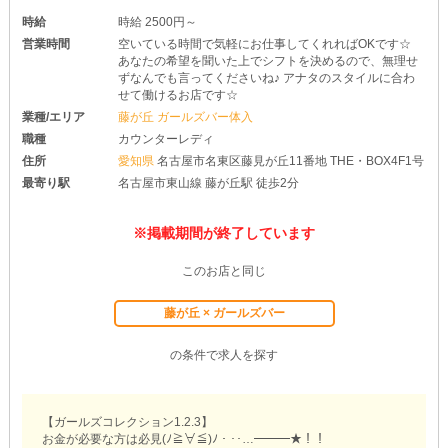
時給
時給 2500円～
営業時間
空いている時間で気軽にお仕事してくれればOKです☆
あなたの希望を聞いた上でシフトを決めるので、無理せ
ずなんでも言ってくださいね♪ アナタのスタイルに合わ
せて働けるお店です☆
業種/エリア
藤が丘 ガールズバー体入
職種
カウンターレディ
住所
愛知県
名古屋市名東区藤見が丘11番地 THE・BOX4F1号
最寄り駅
名古屋市東山線 藤が丘駅 徒歩2分
※掲載期間が終了しています
このお店と同じ
藤が丘 × ガールズバー
の条件で求人を探す
【ガールズコレクション1.2.3】
お金が必要な方は必見(ﾉ≧∀≦)ﾉ・‥…━━━★！！