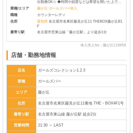
出勤務OK☆ ◆時間や頻度などは希望を聞いた上で決
めさせて頂きます♪ ◆レギュラー出勤ももちろんOK
業種/エリア
藤が丘 ガールズバー体入
です
職種
カウンターレディ
住所
愛知県
名古屋市名東区藤見が丘11 THEBOX藤が丘B1
F
最寄り駅
名古屋市営東山線「藤が丘駅」より徒歩1分
58
体入求人No：藤が丘118858
店舗・勤務地情報
店名
ガールズコレクション1.2.3
業種
ガールズバー
エリア
藤が丘
住所
名古屋市名東区藤見が丘11番地 THE・BOX4F1号
最寄り駅
名古屋市東山線 藤が丘駅 徒歩2分
営業時間
21:30 ～ LAST