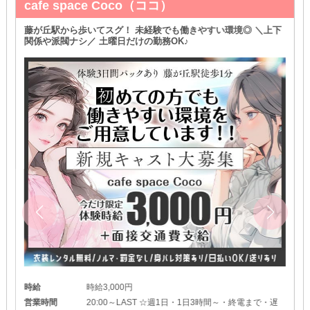
cafe space Coco（ココ）
藤が丘駅から歩いてスグ！ 未経験でも働きやすい環境◎ ＼上下
関係や派閥ナシ／ 土曜日だけの勤務OK♪
時給
時給3,000円
営業時間
20:00～LAST ☆週1日・1日3時間～・終電まで・遅