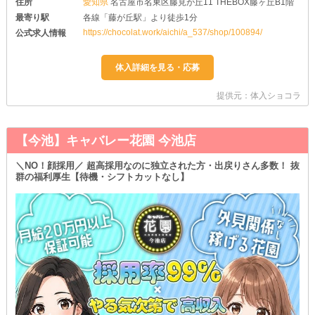
住所
愛知県
名古屋市名東区藤見が丘11 THEBOX藤ヶ丘B1階
最寄り駅
各線「藤が丘駅」より徒歩1分
https://chocolat.work/aichi/a_537/shop/100894/
公式求人情報
提供元：体入ショコラ
【今池】キャバレー花園 今池店
＼NO！顔採用／ 超高採用なのに独立された方・出戻りさん多数！ 抜
群の福利厚生【待機・シフトカットなし】