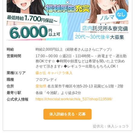
時給
時給2,000円以上（経験者さんはさらにアップ）
営業時間
17:00～00:00 ☆週2日・1日4時間～・終電まで・遅出勤
務OKです☆ ◆時間や頻度などは希望を聞いた上で決め
させて頂きます♪ ◆レギュラー出勤ももちろんOK！
業種/エリア
藤が丘 キャバクラ体入
職種
フロアレディ
住所
愛知県
名古屋市千種区今池5-20-13 花園ビル1階・2階
最寄り駅
各線「今池駅」より徒歩2分
https://chocolat.work/aichi/a_537/shop/119598/
公式求人情報
提供元：体入ショコラ