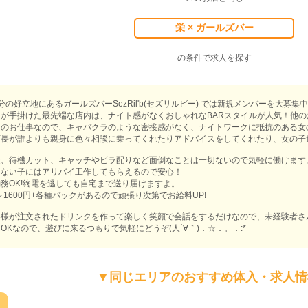
栄 × ガールズバー
の条件で求人を探す
分の好立地にあるガールズバーSezRil'b(セズリルビー) では新規メンバーを大募集
が手掛けた最先端な店内は、ナイト感がなくおしゃれなBARスタイルが人気！他
しのお仕事なので、キャバクラのような密接感がなく、ナイトワークに抵抗のある女
店長が誰よりも親身に色々相談に乗ってくれたりアドバイスをしてくれたり、女の子
金、待機カット、キャッチやビラ配りなど面倒なことは一切ないので気軽に働けます
くない子にはアリバイ工作してもらえるので安心！
務OK!終電を逃しても自宅まで送り届けますよ。
～1600円+各種バックがあるので頑張り次第でお給料UP!
客様が注文されたドリンクを作って楽しく笑顔で会話をするだけなので、未経験者さ
OKなので、遊びに来るつもりで気軽にどうぞ(人´∀｀)．☆．。．:*･
▼同じエリアのおすすめ体入・求人情