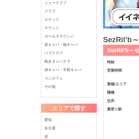
ニュークラブ
クラブ
スナック
ラウンジ
ガールズラウンジ
SezRi
昼キャバ・朝キャバ
SezRil'
パブクラブ
熟女キャバクラ
時給
姉キャバ・半熟キャバ
営業時間
コンカフェ
業種/エリア
その他
職種
住所
エリアで探す
最寄り駅
愛知
名古屋
栄