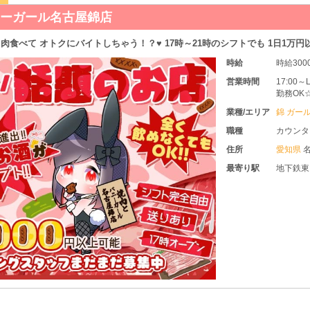
行ったらバニーガールがいた。名古屋錦店
N予定！ SNSで話題のグループから名古屋2号店♪ オープニングキャスト大募集
時給
時給5,0
営業時間
19:00
勤務OK
させて頂
業種/エリア
錦 ガー
職種
カウンタ
住所
愛知県
名
B号室
最寄り駅
各線「栄