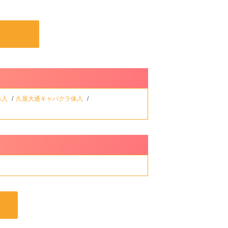
体入
久屋大通キャバクラ体入