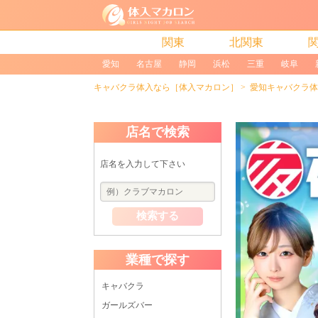
関東
北関東
愛知
名古屋
静岡
浜松
三重
岐阜
キャバクラ体入なら［体入マカロン］
愛知キャバクラ体
店名で検索
店名を入力して下さい
検索する
業種で探す
キャバクラ
ガールズバー