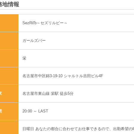
務地情報
SezRil'b～セズリルビー～
ガールズバー
栄
名古屋市中区錦3-19-10 シャルトル吉田ビル4F
名古屋市東山線 栄駅 徒歩5分
駅
20:00 ～ LAST
間
日曜日 あなたの都合に合わせてお仕事できるので、出勤希望の