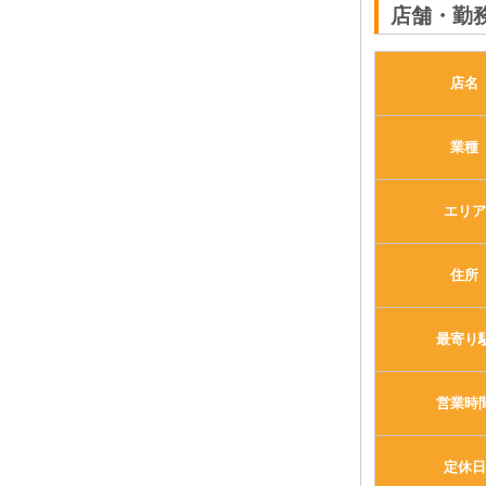
店舗・勤
店名
業種
エリア
住所
最寄り
営業時
定休日