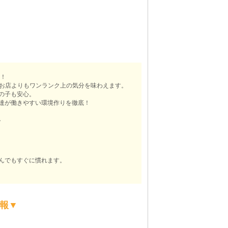
中！
のお店よりもワンランク上の気分を味わえます。
の子も安心。
達が働きやすい環境作りを徹底！
。
んでもすぐに慣れます。
報▼