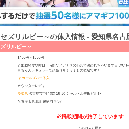
l'b～セズリルビー～の体入情報 - 愛知県名
b～セズリルビー～
1400円～1600円
☆出勤頻度や曜日・時間などアナタの都合で決めれちゃいます☆ 遅い
もちろんレギュラーで頑張れちゃう子も大歓迎です！
栄 ガールズバー体入
カウンターレディ
愛知県
名古屋市中区錦3-19-10 シャルトル吉田ビル4F
名古屋市東山線 栄駅 徒歩5分
※掲載期間が終了しています
このお店と同じ