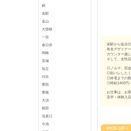
錦
名駅
金山
大曽根
一宮
栄駅から徒歩3
春日井
有名デザイナー
岡崎
カウンター越
そして、女性
安城
◎ノルマ、罰
知立
◎顔バレした
刈谷
◎終電までの勤
◎時給1400円
豊田
お仕事は、お
豊橋
見学・体験入店
大須
植田
塩釜口
今池
PICK UP！