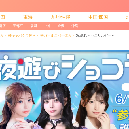
関西
東海
九州/沖縄
中国/四国
新宿
宇都宮
福岡
中洲
金沢
沖縄
入
栄キャバクラ体入
栄ガールズバー体入
SezRil'b～セズリルビー～