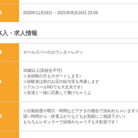
2020年11月24日 ~ 2021年05月24日 23:59
間
体入・求人情報
ガールズバーのカウンターレディ
種
18歳以上(高校生不可)
☆未経験の方もサポートします♪
☆経験者は前のお店の給与等も考慮します
格
☆アルコールNGでも大丈夫です♪
☆友達と一緒に応募して働けちゃうよ
☆出勤頻度や曜日・時間などアナタの都合で決めれちゃいます
遅い時間から・終電上がりなどもお気軽にご相談下さい♪
間
もちろんレギュラーで頑張れちゃう子も大歓迎です！