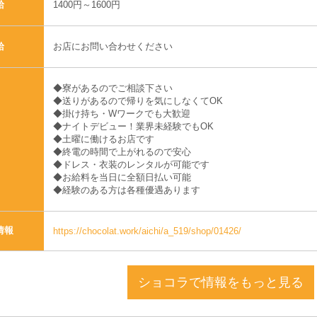
1400円～1600円
給
お店にお問い合わせください
給
◆寮があるのでご相談下さい
◆送りがあるので帰りを気にしなくてOK
◆掛け持ち・Wワークでも大歓迎
◆ナイトデビュー！業界未経験でもOK
◆土曜に働けるお店です
◆終電の時間で上がれるので安心
◆ドレス・衣装のレンタルが可能です
◆お給料を当日に全額日払い可能
◆経験のある方は各種優遇あります
情報
https://chocolat.work/aichi/a_519/shop/01426/
ショコラで情報をもっと見る