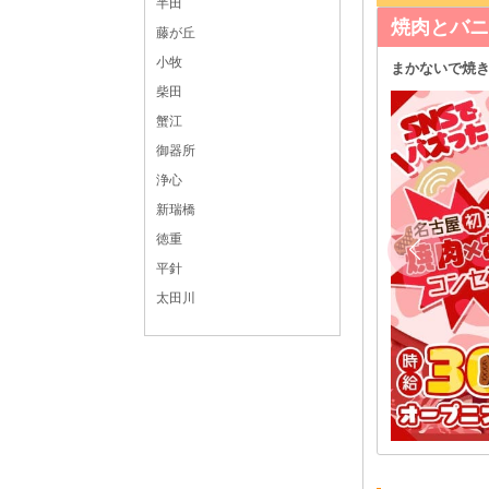
半田
キャバクラ
藤が丘
小牧
1日1万円以上稼げます★
9月上旬OPE
柴田
時給3000円以上可能＋各種バック☆友達応募OK
蟹江
17:00～LAST ☆週1日・1日3時間～・終電まで・遅出
勤務OK☆ ◆時間や頻度などは希望を聞いた上で決め
御器所
させて頂きます♪ ◆レギュラー出勤ももちろんOKです
錦 ガールズバー体入
浄心
カウンターレディ
新瑞橋
愛知県
名古屋市中区錦3-10-8 ノアール錦ビル1F
徳重
地下鉄東山線「栄駅」より徒歩8分
平針
太田川
体入求人No：錦122450