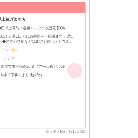
【錦】IMPEL 
中♥
お友達紹介してくれた子
00円☆友達応募OK
～LAST ☆週1日・1日3時間～・終電まで・遅出
☆ ◆時間や頻度などは希望を聞いた上で決め
きます♪ ◆レギュラー出勤ももちろんOKです
ルズバー体入
ーレディ
古屋市中区錦3-18-8 NANEI NISHIKI Bldg.3階
駅」より徒歩3分
体入求人No：錦124817