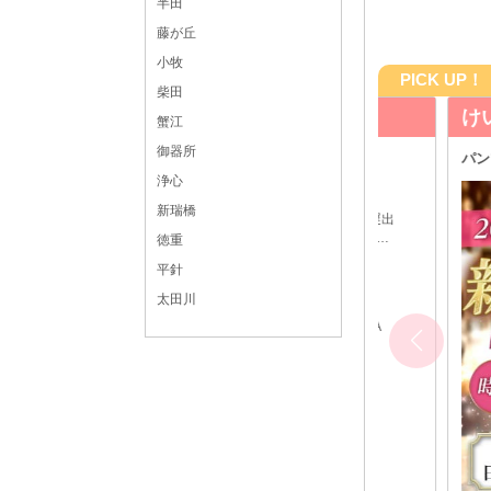
半田
藤が丘
小牧
PICK UP！
柴田
けい
蟹江
御器所
由シフトも採用しています！
パンツスタイル
浄心
日給15,000円
新瑞橋
20:00～LAST ☆週1日・1日3時間～・終電まで・遅出
勤務OK☆ ◆時間や頻度などは希望を聞いた上で決め
徳重
させて頂きます♪ ◆レギュラー出勤ももちろんOKです
豊橋 スナック体入
平針
フロアレディ
太田川
愛知県
豊橋市松葉町1-50-1 サンレジャービル2 5FA
各線「豊橋駅」東口より徒歩8分