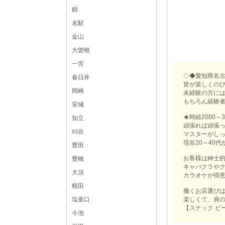
錦
名駅
金山
大曽根
一宮
◇◆愛知県名古
春日井
皆が楽しくのび
岡崎
未経験の方に
もちろん経験
安城
★時給2000～3
知立
頑張れば頑張
刈谷
マスターがし
現在20～40代
豊田
お客様は紳士
豊橋
キャバクラや
大須
カラオケが得
植田
働くお店選び
楽しくて、肩
塩釜口
【スナック ビ
今池