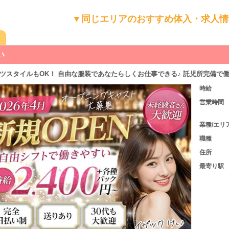
▼同じエリアのおすすめ体入・求人情
もOK！ 自由な服装であなたらしくお仕事できる♪ 託児所完備で働くママを
時給
時給24
営業時間
17:00
勤務OK
させて頂
業種/エリア
春日井 
職種
カウンタ
住所
愛知県
最寄り駅
JR中央