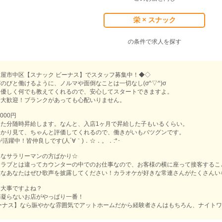
栄 × スナック
の条件で求人を探す
屋市中区【スナック ビーナス】でスタッフ募集中！◆◇
のびと働けるように、ノルマや面倒なことは一切なし(σ^▽^)σ
は優しく何でも教えてくれるので、安心してスタートできますよ。
者大歓迎！ブランクがあっても心配いりません。
000円
った分随時昇給します。なんと、入店1ヶ月で昇給した子もいるくらい。
っかり見て、ちゃんと評価してくれるので、働きがいもバツグンです。
が活躍中！皆仲良しです(人´∀｀)．☆．。．:*･
的なサラリーマンの方ばかり☆
クラブとは違ってカウンターの中でのお仕事なので、お客様の横に座って接客するこ
意なあなたはぜひ歌声を披露してください！カラオケが好きな常連さんがたくさんい
は大事ですよね？
の凝らないお店がやっぱり一番！
ーナス】なら賑やかな雰囲気でアットホームだから経験者さんはもちろん、ナイトワ