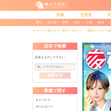
関東
北関東
愛知
名古屋
静岡
浜松
三重
岐阜
キャバクラ体入なら［体入マカロン］
愛知キャバクラ体
店名で検索
店名を入力して下さい
検索する
業種で探す
キャバクラ
ガールズバー