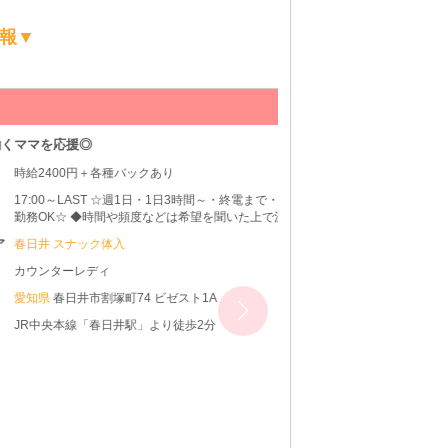
報▼
ARMA （アルマ
応援◎
新メンバー大募集！ 未
00円＋各種バックあり
～LAST ☆週1日・1日3時間～・終電まで・遅出
☆ ◆時間や頻度などは希望を聞いた上で決め
きます♪ ◆レギュラー出勤ももちろんOKです
スナック体入
ーレディ
春日井市割塚町74 ビゼスト1A
本線「春日井駅」より徒歩2分