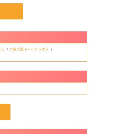
体入
久屋大通キャバクラ体入