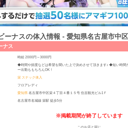
ビーナスの体入情報 - 愛知県名古屋市中
ーナス
時給 2000円～3000円
◆時間や頻度などは希望を聞いた上で決めさせて頂きます♪ ◆短い時間
ー出勤ももちろんOK！
栄 スナック体入
フロアレディ
愛知県
名古屋市中区栄４丁目４番１５号 住吉観光ビル1Ｆ
名古屋市名城線 栄駅 徒歩5分
※掲載期間が終了しています
このお店と同じ