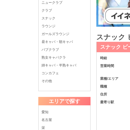
ニュークラブ
クラブ
スナック
ラウンジ
ガールズラウンジ
スナック 
昼キャバ・朝キャバ
スナック ビ
パブクラブ
熟女キャバクラ
時給
姉キャバ・半熟キャバ
営業時間
コンカフェ
業種/エリア
その他
職種
住所
エリアで探す
最寄り駅
愛知
名古屋
栄