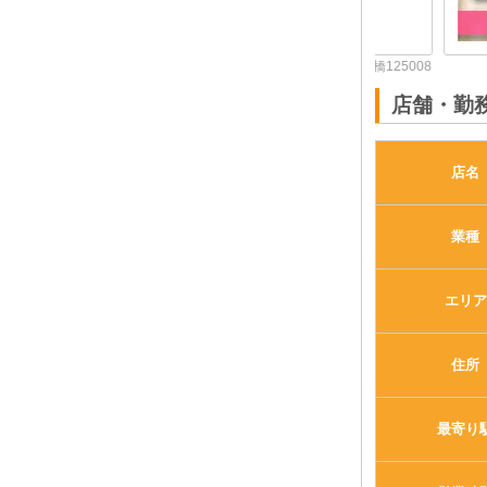
体入求人No：豊橋125008
店舗・勤
店名
業種
エリア
住所
最寄り