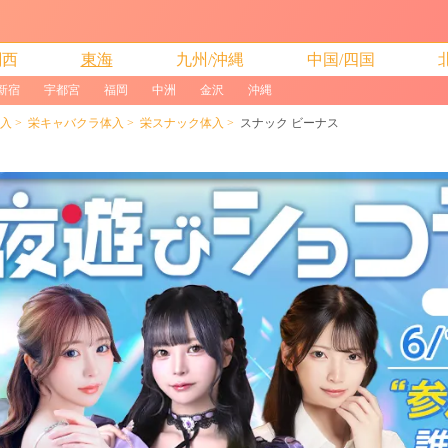
関西
東海
九州/沖縄
中国/四国
新宿
宇都宮
福岡
中洲
金沢
沖縄
入
栄キャバクラ体入
栄スナック体入
スナック ビーナス