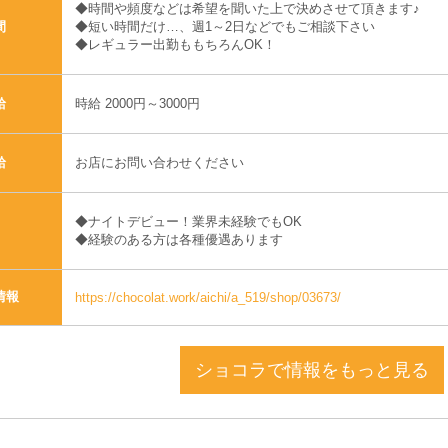
◆時間や頻度などは希望を聞いた上で決めさせて頂きます♪
◆短い時間だけ…、週1～2日などでもご相談下さい
間
◆レギュラー出勤ももちろんOK！
時給 2000円～3000円
給
お店にお問い合わせください
給
◆ナイトデビュー！業界未経験でもOK
◆経験のある方は各種優遇あります
情報
https://chocolat.work/aichi/a_519/shop/03673/
ショコラで情報をもっと見る