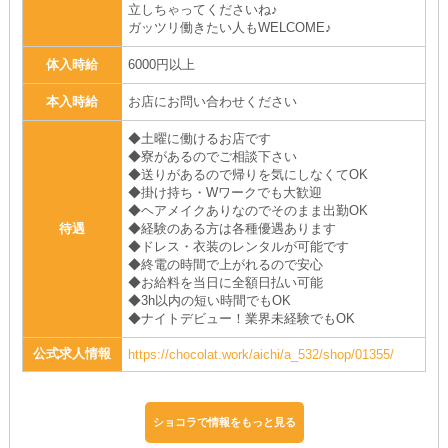
立しちゃってくださいね♪
ガッツリ働きたい人もWELCOME♪
体入時給
6000円以上
本入時給
お店にお問い合わせください
◆土曜に働けるお店です
◆寮があるのでご相談下さい
◆送りがあるので帰りを気にしなくてOK
◆掛け持ち・Wワークでも大歓迎
◆ヘアメイクありなのでそのまま出勤OK
待遇
◆経験のある方は各種優遇あります
◆ドレス・衣装のレンタルが可能です
◆終電の時間で上がれるので安心
◆お給料を当日に全額日払い可能
◆3h以内の短い時間でもOK
◆ナイトデビュー！業界未経験でもOK
公式求人情報
https://chocolat.work/aichi/a_532/shop/01355/
ショコラで情報をもっと見る