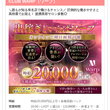
CLUB WARP（ワープ）
＼誰もが知る有名店で働けるチャンス／ 圧倒的な働きやすさと
高待遇でお迎え！ 提携美容サロン多数◎
時給
時給20,000円以上可＋各種高額バック
営業時間
20:00～LAST ☆週1日・1日3時間～・終電まで・遅