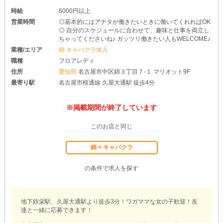
時給
6000円以上
営業時間
◎基本的にはアナタが働きたいときに働いてくれればOK
◎ 自分のスケジュールに合わせて、趣味と仕事を両立し
ちゃってくださいね♪ ガッツリ働きたい人もWELCOME♪
業種/エリア
錦 キャバクラ体入
職種
フロアレディ
住所
愛知県
名古屋市中区錦３丁目７-１ マリオット9F
最寄り駅
名古屋市桜通線 久屋大通駅 徒歩4分
※掲載期間が終了しています
このお店と同じ
錦 × キャバクラ
の条件で求人を探す
地下鉄栄駅、久屋大通駅より徒歩3分！ワガママな女の子歓迎！友
達と一緒に応募できます！