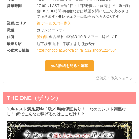
営業時間
17:00～LAST ☆週1日・1日3時間～・終電まで・遅出勤
務OK☆ ◆時間や頻度などは希望を聞いた上で決めさせ
て頂きます♪ ◆レギュラー出勤ももちろんOKです
業種/エリア
錦 ガールズバー体入
職種
カウンターレディ
住所
愛知県
名古屋市中区錦3-10-8 ノアール錦ビル1F
最寄り駅
地下鉄東山線「栄駅」より徒歩8分
https://chocolat.work/aichi/a_532/shop/122450/
公式求人情報
提供元：体入ショコラ
THE ONE（ザ ワン）
＼キャスト満足度No.1級／ 時給保証あり！…なのにシフト調整な
し！ 錦でこんなに稼げるのはここだけ！？