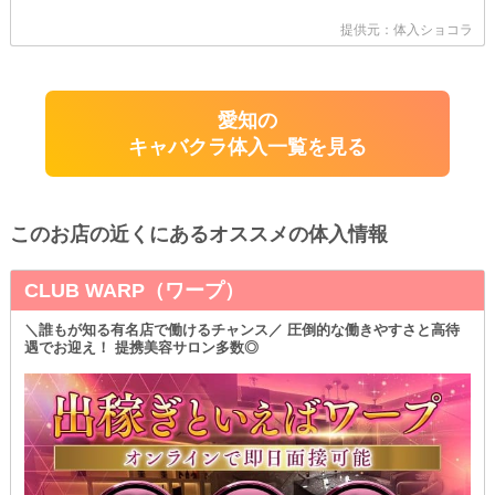
提供元：体入ショコラ
愛知の
キャバクラ体入一覧を見る
このお店の近くにあるオススメの体入情報
CLUB WARP（ワープ）
＼誰もが知る有名店で働けるチャンス／ 圧倒的な働きやすさと高待
遇でお迎え！ 提携美容サロン多数◎