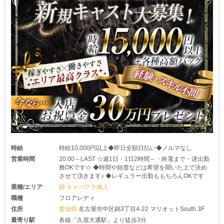
時給
時給10,000円以上◆即日全額日払い◆ノルマなし
営業時間
20:00～LAST ☆週1日・1日2時間～・終電まで・遅出勤
務OKです☆ ◆時間や頻度などは希望を聞いた上で決め
させて頂きます♪ ◆レギュラー出勤ももちろんOKです
業種/エリア
錦 キャバクラ体入
職種
フロアレディ
住所
愛知県
名古屋市中区錦3丁目4-22 マリオットSouth 3F
最寄り駅
各線「久屋大通駅」より徒歩3分