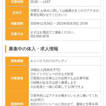
営業時間
20:00 ～ LAST
日曜日 お休みに関しては融通がきくのでアナタの
定休日
希望を聞かせてください☆
掲載期間
2020年11月24日 ~ 2021年05月24日 23:59
まずはお電話でご連絡ください。
応募方法
052-959-3678
募集中の体入・求人情報
募集職種
キャバクラのフロアレディ
18歳以上(高校生不可)
◎ナイトデビューの方も大歓迎
応募資格
◎普段のお仕事などの合間でもお仕事可能
◎経験がある方は諸々優遇します
※お友達と一緒に応募してもOKですよ
◎基本的にはアナタが働きたいときに働いてくれ
ればOK◎
勤務時間
自分のスケジュールに合わせて、趣味と仕事を両