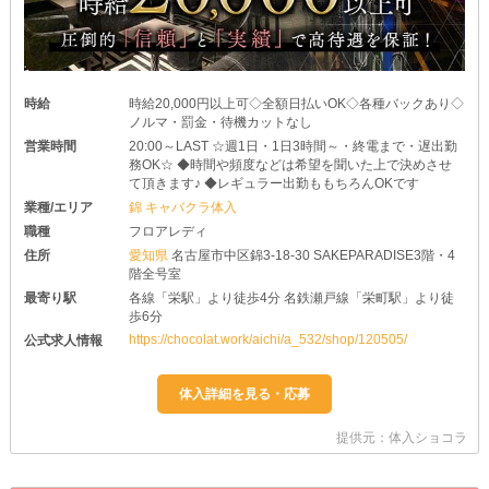
時給
時給20,000円以上可◇全額日払いOK◇各種バックあり◇
ノルマ・罰金・待機カットなし
営業時間
20:00～LAST ☆週1日・1日3時間～・終電まで・遅出勤
務OK☆ ◆時間や頻度などは希望を聞いた上で決めさせ
て頂きます♪ ◆レギュラー出勤ももちろんOKです
業種/エリア
錦 キャバクラ体入
職種
フロアレディ
住所
愛知県
名古屋市中区錦3-18-30 SAKEPARADISE3階・4
階全号室
最寄り駅
各線「栄駅」より徒歩4分 名鉄瀬戸線「栄町駅」より徒
歩6分
https://chocolat.work/aichi/a_532/shop/120505/
公式求人情報
提供元：体入ショコラ