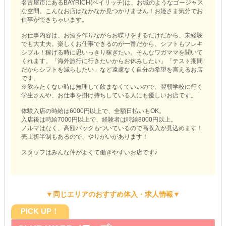
名古屋市にあるBAYRICH(ベイリッチ)は、お城のようなゴージャス
な空間。こんなお店はなかなか見つかりません！お姫さま気分でお
仕事ができちゃいます。
お仕事内容は、お酒を作りながらお喋りをするだけだから、未経験
でも大丈夫。楽しくお仕事できるのが一番だから、シフトもフレキ
シブル！稼げる時に思いっきり稼ぎたい。そんなワガママを聞いて
くれます。「海外旅行に行きたいからお休みしたい」「テスト期間
だからシフトを減らしたい」など遠慮なく自分の希望を言えるお店
です。
※飲みたくない時は無理して飲まなくていいので、翌朝学校に行く
学生さんや、お仕事を掛け持ちしている人にも優しいお店です。
体験入店の時給は6000円以上で、全額日払いもOK。
入店後は時給7000円以上で、経験者は時給8000円以上。
ノルマはなく、高額バックもついているので高収入が見込めます！
売上折半制もあるので、やりがいがあります！
スタッフはみんな仲がよくて働きやすいお店です♪
▼同じエリアのおすすめ体入・求人情報▼
PICK UP！