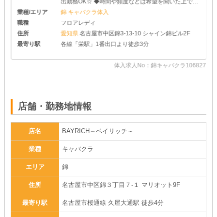
出勤務OK☆ ◆時間や頻度などは希望を聞いた上で決
めさせて頂きます♪ ◆レギュラー出勤ももちろんOK
業種/エリア
錦 キャバクラ体入
です
職種
フロアレディ
住所
愛知県
名古屋市中区錦3-13-10 シャイン錦ビル2F
最寄り駅
各線「栄駅」1番出口より徒歩3分
体入求人No：錦キャバクラ106827
05
店舗・勤務地情報
店名
BAYRICH～ベイリッチ～
業種
キャバクラ
エリア
錦
住所
名古屋市中区錦３丁目７-１ マリオット9F
最寄り駅
名古屋市桜通線 久屋大通駅 徒歩4分