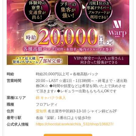
時給
時給20,000円以上可＋各種高額バック
営業時間
20:00～LAST ☆週1日・1日3時間～・終電まで・遅出勤
務OK☆ ◆時間や頻度などは希望を聞いた上で決めさせ
て頂きます♪ ◆レギュラー出勤ももちろんOKです
業種/エリア
錦 キャバクラ体入
職種
フロアレディ
住所
愛知県
名古屋市中区錦3-13-10 シャイン錦ビル2F
最寄り駅
各線「栄駅」1番出口より徒歩3分
https://chocolat.work/aichi/a_532/shop/106827/
公式求人情報