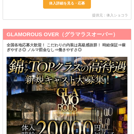
提供元：体入ショコラ
GLAMOROUS OVER（グラマラスオーバー）
全国各地応募大歓迎！ こだわりの内装は高級感抜群！ 時給保証⇒稼
ぎやすさ◎ ノルマ罰金なし⇒働きやすさ◎