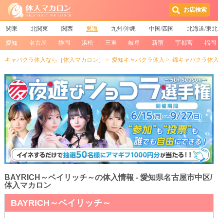
お店検索
関東
北関東
関西
東海
九州/沖縄
中国/四国
北海道/東北
愛知
名古屋
静岡
浜松
三重
岐阜
新宿
宇都宮
福岡
キャバクラ体入なら［体入マカロン］
愛知キャバクラ体入
錦キャバクラ体
BAYRICH～ベイリッチ～の体入情報 - 愛知県名古屋市中区/
体入マカロン
BAYRICH～ベイリッチ～