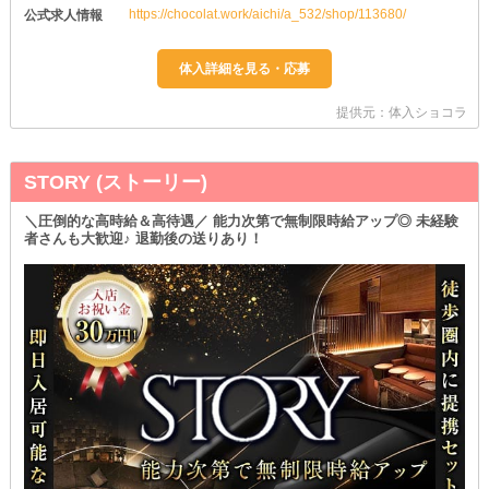
https://chocolat.work/aichi/a_532/shop/113680/
公式求人情報
提供元：体入ショコラ
STORY (ストーリー)
＼圧倒的な高時給＆高待遇／ 能力次第で無制限時給アップ◎ 未経験
者さんも大歓迎♪ 退勤後の送りあり！