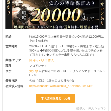
時給
時給15,000円以上◆即日全額日払いOK(時給12,000円以
上の実績多数)
営業時間
20:00～LAST ☆週1日・1日3時間～・終電まで・遅出勤
務OK☆ ◆時間や頻度などは希望を聞いた上で決めさせ
て頂きます♪ ◆レギュラー出勤ももちろんOKです
業種/エリア
錦 キャバクラ体入
職種
フロアレディ
住所
愛知県
名古屋市中区錦3-13-1 デリシアムマドーロビル 5
F・6F
最寄り駅
各線「栄駅」1番出口より徒歩4分
https://chocolat.work/aichi/a_532/shop/106139/
公式求人情報
提供元：体入ショコラ