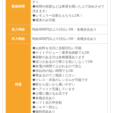
す☆
勤務時間
◆時間や頻度などは希望を聞いた上で決めさせて
頂きます♪
◆レギュラー出勤ももちろんOK！
◆週末のみ可能
体入時給
時給4000円以上※日払いOK・各種歩合あり
本入時給
時給4000円以上※日払いOK・各種歩合あり
◆お給料を当日に全額日払い可能
◆ナイトデビュー！業界未経験でもOK
◆経験のある方は各種優遇あります
◆送りがあるので帰りを気にしなくてOK
◆終電の時間で上がれるので安心
◆3h以内の短い時間でもOK
◆寮あるのでご相談ください
◆ドレス・衣装のレンタルが可能です
待遇
◆駅から近いから通いやすい
◆ヘアメイク完備しています
◆土曜に働けるお店です
◆各種歩合あり
◆シフト自己申告制
◆ノルマ一切なし
◆随時昇給あり