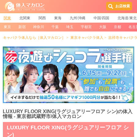
お店検索
関東
北関東
関西
東海
九州/沖縄
中国/四国
北海道/東北
東京
新宿
神奈川
千葉
埼玉
宇都宮
大阪
京都
名古
キャバクラ体入なら［体入マカロン］
東京キャバクラ体入
吉祥寺キャバク
LUXURY FLOOR XING(ラグジュアリーフロア シン)の体入
情報 - 東京都武蔵野市/体入マカロン
LUXURY FLOOR XING(ラグジュアリーフロア シ
ン)