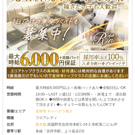
時給
最大時給6,000円以上＋各種バックあり◆全額日払いOK
営業時間
19:00～LAST ☆週1日・1日3時間～・終電まで・遅出勤
務OK☆ ◆時間や頻度などは希望を聞いた上で決めさせ
て頂きます♪ ◆レギュラー出勤ももちろんOKです
業種/エリア
吉祥寺 キャバクラ体入
職種
フロアレディ
住所
東京都
武蔵野市吉祥寺本町1-24-2 本町第二ビル2F
最寄り駅
各線「吉祥寺駅」より徒歩2分