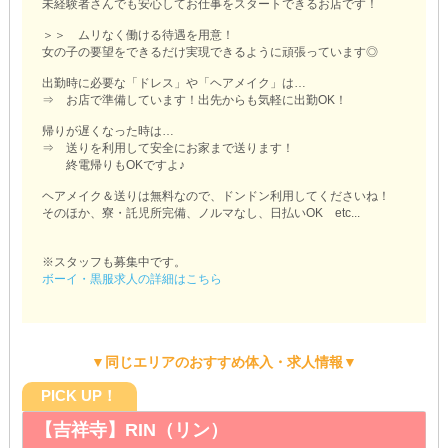
未経験者さんでも安心してお仕事をスタートできるお店です！
＞＞ ムリなく働ける待遇を用意！
女の子の要望をできるだけ実現できるように頑張っています◎
出勤時に必要な「ドレス」や「ヘアメイク」は…
⇒ お店で準備しています！出先からも気軽に出勤OK！
帰りが遅くなった時は…
⇒ 送りを利用して安全にお家まで送ります！
終電帰りもOKですよ♪
ヘアメイク＆送りは無料なので、ドンドン利用してくださいね！
そのほか、寮・託児所完備、ノルマなし、日払いOK etc...
※スタッフも募集中です。
ボーイ・黒服求人の詳細はこちら
▼同じエリアのおすすめ体入・求人情報▼
PICK UP！
【吉祥寺】RIN（リン）