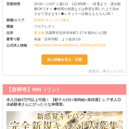
営業時間
20:00～LAST ☆週1日・1日3時間～・終電まで・遅出勤
務OKです☆ ◆時間や頻度などは希望を聞いた上で決め
させて頂きます♪ ◆レギュラー出勤ももちろんOK！
業種/エリア
吉祥寺 キャバクラ体入
職種
フロアレディ
住所
東京都
武蔵野市吉祥寺本町1-17-9 堀内ビル2階
最寄り駅
各線「吉祥寺駅」より徒歩1分
https://chocolat.work/tokyo/a_113/shop/01036/
公式求人情報
提供元：体入ショコラ
【吉祥寺】RIN（リン）
本入日給4万円以上可能！ 【駅チカ2分×高時給×高待遇】レア求人◎
未経験者さんにぴったりな神環境♪