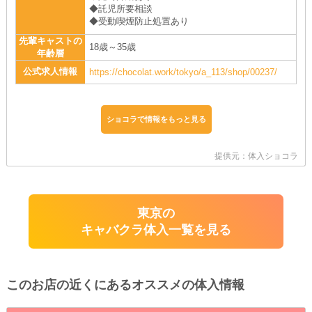
◆託児所要相談
◆受動喫煙防止処置あり
先輩キャストの
18歳～35歳
年齢層
公式求人情報
https://chocolat.work/tokyo/a_113/shop/00237/
ショコラで情報をもっと見る
提供元：体入ショコラ
東京の
キャバクラ体入一覧を見る
このお店の近くにあるオススメの体入情報