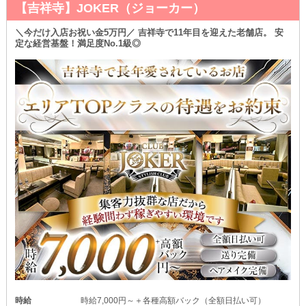
【吉祥寺】JOKER（ジョーカー）
＼今だけ入店お祝い金5万円／ 吉祥寺で11年目を迎えた老舗店。 安
定な経営基盤！満足度No.1級◎
時給
時給7,000円～＋各種高額バック（全額日払い可）