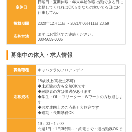
日曜日・夏期休暇・年末年始休暇 出勤できる日に
定休日
出勤してくれればOK☆あなたの空いてる日にお
仕事してね♪
掲載期間
2020年12月11日 ~ 2021年06月11日 23:59
まずはお電話でご連絡ください。
応募方法
080-5659-3086
募集中の体入・求人情報
募集職種
キャバクラのフロアレディ
18歳以上(高校生不可)
◆未経験の方も全然OKです
◆経験者の方は優遇があります
応募資格
◆学生・OL・フリーター・Wワークの方歓迎しま
す
◆お友達同士のご応募も大歓迎です
◆短期・長期勤務OK
19：00～1：00
☆週1日・1日3時間～・終電まで・遅出勤務OKで