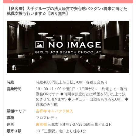
【良客層】大手グループの法人経営で安心感バツグン♪将来に向けた
就職支援も行います☆【送り無料】
時給
時給4000円以上※日払いOK・各種歩合あり
営業時間
19：00～1：00 ☆週1日・1日3時間～・終電まで・遅出
勤務OKです☆ ◆時間や頻度などは希望を聞いた上で決
めさせて頂きます♪ ◆レギュラー出勤ももちろんOK！ ◆
週末のみ可能
業種/エリア
吉祥寺 キャバクラ体入
職種
フロアレディ
住所
東京都
三鷹市下連雀3-37-38 城西三鷹ビル２F
最寄り駅
JR「三鷹駅」南口より徒歩1分