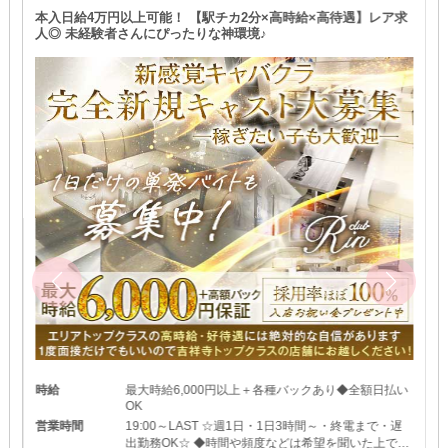
本入日給4万円以上可能！ 【駅チカ2分×高時給×高待遇】レア求
人◎ 未経験者さんにぴったりな神環境♪
時給
最大時給6,000円以上＋各種バックあり◆全額日払い
OK
営業時間
19:00～LAST ☆週1日・1日3時間～・終電まで・遅
出勤務OK☆ ◆時間や頻度などは希望を聞いた上で決