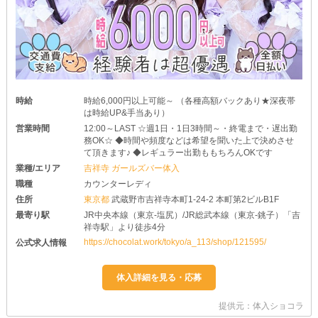
時給
時給6,000円以上可能～ （各種高額バックあり★深夜帯
は時給UP&手当あり）
営業時間
12:00～LAST ☆週1日・1日3時間～・終電まで・遅出勤
務OK☆ ◆時間や頻度などは希望を聞いた上で決めさせ
て頂きます♪ ◆レギュラー出勤ももちろんOKです
業種/エリア
吉祥寺 ガールズバー体入
職種
カウンターレディ
住所
東京都
武蔵野市吉祥寺本町1-24-2 本町第2ビルB1F
最寄り駅
JR中央本線（東京-塩尻）/JR総武本線（東京-銚子）「吉
祥寺駅」より徒歩4分
https://chocolat.work/tokyo/a_113/shop/121595/
公式求人情報
提供元：体入ショコラ