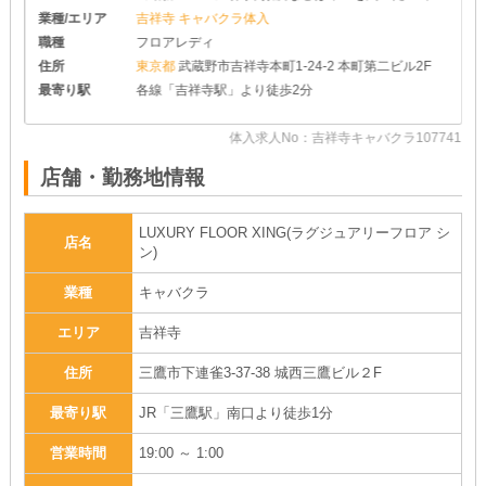
めさせて頂きます♪ ◆レギュラー出勤ももちろんOK
業種/エリア
吉祥寺 キャバクラ体入
です
職種
フロアレディ
住所
東京都
武蔵野市吉祥寺本町1-24-2 本町第二ビル2F
最寄り駅
各線「吉祥寺駅」より徒歩2分
36
体入求人No：吉祥寺キャバクラ107741
店舗・勤務地情報
LUXURY FLOOR XING(ラグジュアリーフロア シ
店名
ン)
業種
キャバクラ
エリア
吉祥寺
住所
三鷹市下連雀3-37-38 城西三鷹ビル２F
最寄り駅
JR「三鷹駅」南口より徒歩1分
営業時間
19:00 ～ 1:00