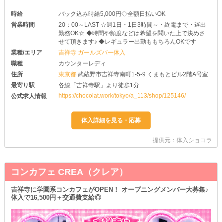
時給
バック込み時給5,000円◇全額日払いOK
営業時間
20：00～LAST ☆週1日・1日3時間～・終電まで・遅出
勤務OK☆ ◆時間や頻度などは希望を聞いた上で決めさ
せて頂きます♪ ◆レギュラー出勤ももちろんOKです
業種/エリア
吉祥寺 ガールズバー体入
職種
カウンターレディ
住所
東京都
武蔵野市吉祥寺南町1-5-9 くまもとビル2階A号室
最寄り駅
各線「吉祥寺駅」より徒歩1分
https://chocolat.work/tokyo/a_113/shop/125146/
公式求人情報
提供元：体入ショコラ
コンカフェ CREA（クレア）
吉祥寺に学園系コンカフェがOPEN！ オープニングメンバー大募集♪
体入で16,500円＋交通費支給◎