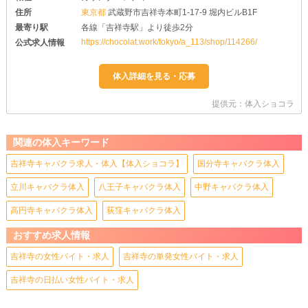
住所
東京都
武蔵野市吉祥寺本町1-17-9 堀内ビルB1F
最寄り駅
各線「吉祥寺駅」より徒歩2分
https://chocolat.work/tokyo/a_113/shop/114266/
公式求人情報
提供元：体入ショコラ
関連の体入キーワード
吉祥寺キャバクラ求人・体入【体入ショコラ】
国分寺キャバクラ体入
立川キャバクラ体入
八王子キャバクラ体入
中野キャバクラ体入
高円寺キャバクラ体入
荻窪キャバクラ体入
おすすめ求人情報
吉祥寺の女性バイト・求人
吉祥寺の単発女性バイト・求人
吉祥寺の日払い女性バイト・求人