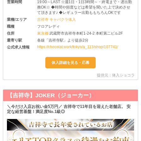
営業時間
19:00～LAST ☆週1日・1日3時間～・終電まで・遅出勤
務OK☆ ◆時間や頻度などは希望を聞いた上で決めさせ
て頂きます♪ ◆レギュラー出勤ももちろんOKです
業種/エリア
吉祥寺 キャバクラ体入
職種
フロアレディ
住所
東京都
武蔵野市吉祥寺本町1-24-2 本町第二ビル2F
最寄り駅
各線「吉祥寺駅」より徒歩2分
https://chocolat.work/tokyo/a_113/shop/107741/
公式求人情報
提供元：体入ショコラ
【吉祥寺】JOKER（ジョーカー）
＼今だけ入店お祝い金5万円／ 吉祥寺で11年目を迎えた老舗店。 安
定な経営基盤！満足度No.1級◎