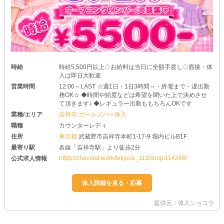
時給
時給5,500円以上◇お給料は当日に全額手渡し◇面接・体
入は即日大歓迎
営業時間
12:00～LAST ☆週1日・1日3時間～・終電まで・遅出勤
務OK☆ ◆時間や頻度などは希望を聞いた上で決めさせ
て頂きます♪ ◆レギュラー出勤ももちろんOKです
業種/エリア
吉祥寺 ガールズバー体入
職種
カウンターレディ
住所
東京都
武蔵野市吉祥寺本町1-17-9 堀内ビルB1F
最寄り駅
各線「吉祥寺駅」より徒歩2分
https://chocolat.work/tokyo/a_113/shop/114266/
公式求人情報
提供元：体入ショコラ