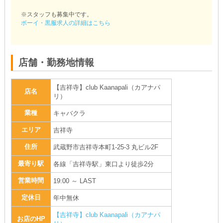
※スタッフも募集中です。
ボーイ・黒服求人の詳細はこちら
店舗・勤務地情報
【吉祥寺】club Kaanapali（カアナパ
店名
リ）
業種
キャバクラ
エリア
吉祥寺
住所
武蔵野市吉祥寺本町1-25-3 丸ビル2F
最寄り駅
各線「吉祥寺駅」東口より徒歩2分
営業時間
19:00 ～ LAST
定休日
年中無休
【吉祥寺】club Kaanapali（カアナパ
お店のHP