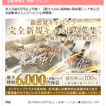
【吉祥寺】RIN（リン）
本入日給4万円以上可能！ 【駅チカ2分×高時給×高待遇】レア求人◎
未経験者さんにぴったりな神環境♪
時給
最大時給6,000円以上＋各種バックあり◆全額日払いOK