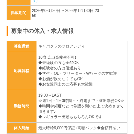
リ）
2026年06月30日 ~ 2026年12月30日 23:
掲載期間
59
募集中の体入・求人情報
募集職種
キャバクラのフロアレディ
18歳以上(高校生不可)
◆未経験の方も全然OK
◆経験者の方は優遇あり
応募資格
◆学生・OL・フリーター・Wワークの方歓迎
◆お酒が飲めなくてもOK
◆お友達同士のご応募も大歓迎
19:00～LAST
☆週1日・1日3時間～・終電まで・遅出勤務OK☆
勤務時間
◆時間や頻度などは希望を聞いた上で決めさせて
頂きます♪
◆レギュラー出勤ももちろんOKです
体入時給
最大時給6,000円保証+高額バック◆全額日払い