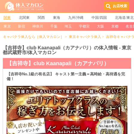
お店検索
関東
北関東
関西
東海
九州/沖縄
中国/四国
北海道/東北
東京
新宿
神奈川
千葉
埼玉
宇都宮
大阪
京都
名古
キャバクラ体入なら［体入マカロン］
東京キャバクラ体入
吉祥寺キャバク
【吉祥寺】club Kaanapali（カアナパリ）の体入情報 - 東京
都武蔵野市/体入マカロン
【吉祥寺】club Kaanapali（カアナパリ）
【吉祥寺No.1級の有名店】 キャスト第一主義＝高時給・高待遇を完
備！