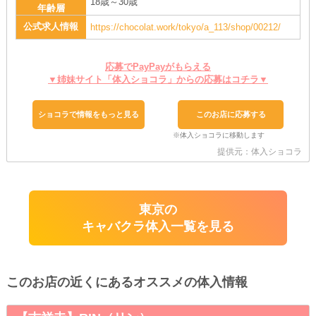
18歳～30歳
年齢層
公式求人情報
https://chocolat.work/tokyo/a_113/shop/00212/
応募でPayPayがもらえる
▼姉妹サイト「体入ショコラ」からの応募はコチラ▼
ショコラで情報をもっと見る
このお店に応募する
提供元：体入ショコラ
東京の
キャバクラ体入一覧を見る
このお店の近くにあるオススメの体入情報