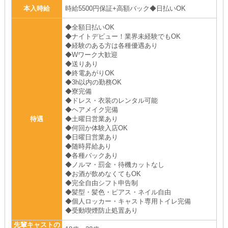
本入時給
時給5500円保証+高額バック◆日払いOK
◆全額日払いOK
◆ナイトデビュー！業界未経験でもOK
◆経験のある方は各種優遇あり
◆Wワーク大歓迎
◆送りあり
◆終電あがりOK
◆3h以内の勤務OK
◆寮完備
◆ドレス・衣装のレンタル可能
◆ヘアメイク完備
待遇
◆土曜日営業あり
◆何回か体験入店OK
◆日曜日営業あり
◆随時昇給あり
◆各種バックあり
◆ノルマ・罰金・待機カットなし
◆お酒が飲めなくてもOK
◆完全自由シフト申告制
◆髪型・髪色・ピアス・ネイル自由
◆個人ロッカー・キャスト専用トイレ完備
◆受動喫煙防止処置あり
先輩キャストの