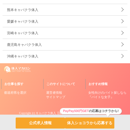
熊本キャバクラ体入
愛媛キャバクラ体入
宮崎キャバクラ体入
鹿児島キャバクラ体入
沖縄キャバクラ体入
お仕事を探す
このサイトについて
おすすめ情報
都道府県を選択
運営者情報
女性向けのバイト探しなら
サイトマップ
『バイトな女子』
PayPay500円GET
の応募はコチラから!
Copyright (c)
キャバクラ体入【体入マカロン】
, Inc. All Rights Reserved.
公式求人情報
体入ショコラから応募する