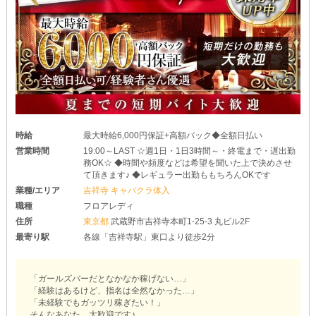
時給
最大時給6,000円保証+高額バック◆全額日払い
営業時間
19:00～LAST ☆週1日・1日3時間～・終電まで・遅出勤
務OK☆ ◆時間や頻度などは希望を聞いた上で決めさせ
て頂きます♪ ◆レギュラー出勤ももちろんOKです
業種/エリア
吉祥寺 キャバクラ体入
職種
フロアレディ
住所
東京都
武蔵野市吉祥寺本町1-25-3 丸ビル2F
最寄り駅
各線「吉祥寺駅」東口より徒歩2分
「ガールズバーだとなかなか稼げない…」
「経験はあるけど、指名は全然なかった…」
「未経験でもガッツリ稼ぎたい！」
そんなあなた、大歓迎です♪