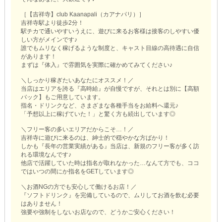
［【吉祥寺】club Kaanapali（カアナパリ）］
吉祥寺駅より徒歩2分！
駅チカで通いやすいうえに、遊びに来るお客様は接客のしやすい優
しい方がメインです♪
誰でもムリなく稼げるような制度と、キャスト目線の高待遇に自信
があります！
まずは『体入』で雰囲気を実際に確かめてみてください♪
＼しっかり稼ぎたいあなたにオススメ！／
当店はエリアを誇る『高時給』が自慢ですが、それとは別に【高額
バック】もご用意しています。
指名・ドリンクなど、さまざまな各種手当をお給料へ還元♪
「予想以上に稼げていた！」と驚く方も続出しています◎
＼フリー客の多いエリアだからこそ…！／
吉祥寺に遊びに来るのは、紳士的で穏やかな方ばかり！
しかも『長年の営業実績がある』当店は、新規のフリー客が多く訪
れる環境なんです♪
他店で活躍していた時は指名が取れなかった…なんて方でも、ココ
ではいつの間にか指名をGETしています◎
＼お酒NGの方でも安心して働けるお店！／
『ソフトドリンク』を完備しているので、ムリしてお酒を飲む必要
はありません！
強要や強制をしないお店なので、どうかご安心ください！