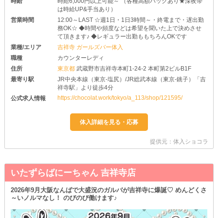
時給
時給6,000円以上可能～ （各種高額バックあり★深夜帯
は時給UP&手当あり）
営業時間
12:00～LAST ☆週1日・1日3時間～・終電まで・遅出勤
務OK☆ ◆時間や頻度などは希望を聞いた上で決めさせ
て頂きます♪ ◆レギュラー出勤ももちろんOKです
業種/エリア
吉祥寺 ガールズバー体入
職種
カウンターレディ
住所
東京都
武蔵野市吉祥寺本町1-24-2 本町第2ビルB1F
最寄り駅
JR中央本線（東京-塩尻）/JR総武本線（東京-銚子）「吉
祥寺駅」より徒歩4分
https://chocolat.work/tokyo/a_113/shop/121595/
公式求人情報
提供元：体入ショコラ
いたずらばにーちゃん 吉祥寺店
2026年9月大阪なんばで大盛況のガルバが吉祥寺に爆誕♡ めんどくさ
～いノルマなし！ のびのび働けます♪