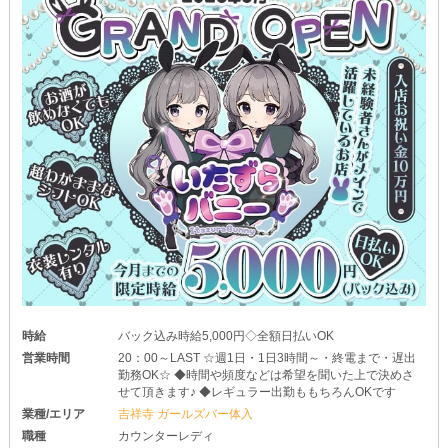
時給
バック込み時給5,000円◇全額日払いOK
営業時間
20：00～LAST ☆週1日・1日3時間～・終電まで・遅出
勤務OK☆ ◆時間や頻度などは希望を聞いた上で決めさ
せて頂きます♪ ◆レギュラー出勤ももちろんOKです
業種/エリア
吉祥寺 ガールズバー体入
職種
カウンターレディ