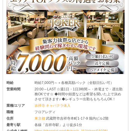
時給
時給7,000円～＋各種高額バック（全額日払い可）
営業時間
20:00～LAST ☆週1日・1日3時間～・終電まで・遅出勤
務OKです☆ ◆時間や頻度などは希望を聞いた上で決め
させて頂きます♪ ◆レギュラー出勤ももちろんOK！
業種/エリア
吉祥寺 キャバクラ体入
職種
フロアレディ
住所
東京都
武蔵野市吉祥寺本町1-17-9 堀内ビル2階
最寄り駅
各線「吉祥寺駅」より徒歩1分
https://chocolat.work/tokyo/a_113/shop/01036/