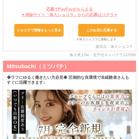
◆未経験の方も大歓迎！
応募でPayPayがもらえる
お仕事は、優しく頼れるスタッフが丁寧にレクチャー◎
わからないことは何でも聞いてくださいね！
▼姉妹サイト「体入ショコラ」からの応募はコチラ▼
お酒の作り方や基本的な接客はもちろん、指名の取り方などもしっ
かり伝授します！
ショコラで情報をもっと見る
このお店に応募する
◆移籍希望の方はご相談ください！
経験のある方は優遇あり◎
前店での時給や待遇を考慮し、お迎えします。
提供元：体入ショコラ
より良い環境で一緒に再スタートしましょう！
体入求人No：北千住キャバクラ122506
◆生活面のサポート体制も万全！
Mitsubachi（ミツバチ）
快適に生活できる寮を完備しています。
面倒な物件探しをせず、当店でお仕事とお住まいを一気に決めるこ
とができちゃうんです！
◆ラフにゆるく働きたい方必見◆ 圧倒的な良環境で未経験者さんも
ご希望の方は、面接時に詳細をお教えします。
すぐに活躍できます♪
◆終電までのお仕事もOK！
1日何時間以上という縛りはありません。
そのため、3時間以内の勤務もできますよ♪
スキマ時間を賢く使って、お小遣いを稼いじゃいましょう！
まずは、お気軽にお問い合わせください◎
たくさんのご応募お待ちしております！