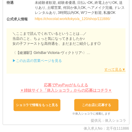
待遇
未経験者歓迎, 経験者優遇, 日払いOK, 終電上がりOK, 送
りあり, 土曜営業, 何回か体入OK, ヘアメイク完備, ドレス
レンタルあり, 3時間以内OK, Wワーク歓迎, 私服OK
https://chocolat.work/tokyo/a_120/shop/111886/
公式求人情報
＼ここまで読んでくれているということは…／
当店のこと、ちょっと気になってきましたか♪
女の子ファーストな高待遇を、まだまだご紹介します◎
〈【綾瀬駅】GirlsBar Victoria-ヴィクトリア-〉
▶このお店の営業ページを見る
❥シフトはあなたのペースでOK
当店は《1日3時間～》の勤務が可能です！
いきなり長めに出勤しなくて良いから、少しずつお店に慣れていき
たい初心者さんも大丈夫♪
スキマ時間を有効活用して稼ぎたい、学生さんやWワークさんにも
応募でPayPayがもらえる
オススメです！
▼姉妹サイト「体入ショコラ」からの応募はコチラ▼
〈ヴィクトリア〉には快適に働ける環境が整っていますよ♥
❥飲めなくても問題なし
ショコラで情報をもっと見る
このお店に応募する
「お酒が苦手で…」
そんな女の子も心配ご無用！
《ソフトドリンク》をご用意しているため、無理に飲酒する必要は
提供元：体入ショコラ
ありません♪
もしお客様に勧められても スタッフがフォローするので安心してく
体入求人No：北千住111886
ださい◎