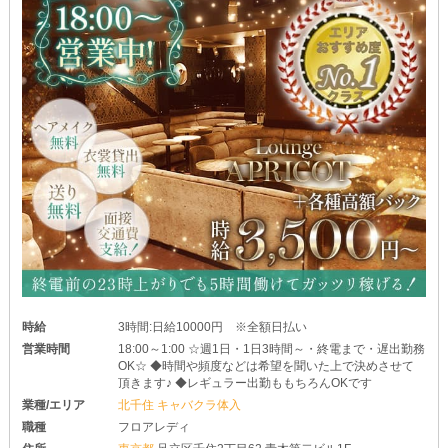
なんてことがないのは嬉しいポイントです♪
そのほかにも"【ランデブー】を選んで良かった"と思っていただけ
る待遇が勢揃い◎
ぜひお気軽にご応募ください！
あなたにお会いできる日を楽しみにしています♪
時給
3時間:日給10000円 ※全額日払い
営業時間
18:00～1:00 ☆週1日・1日3時間～・終電まで・遅出勤務
OK☆ ◆時間や頻度などは希望を聞いた上で決めさせて
頂きます♪ ◆レギュラー出勤ももちろんOKです
業種/エリア
北千住 キャバクラ体入
職種
フロアレディ