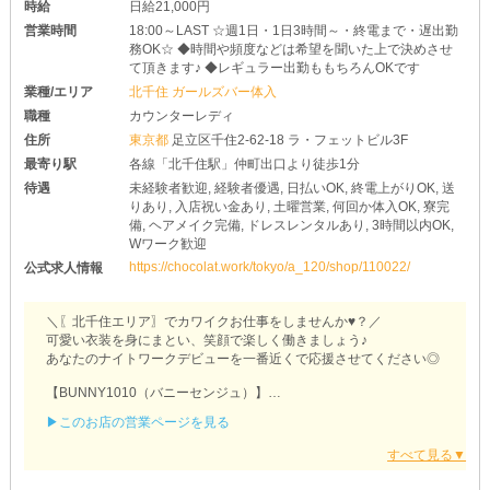
時給
日給21,000円
営業時間
18:00～LAST ☆週1日・1日3時間～・終電まで・遅出勤
務OK☆ ◆時間や頻度などは希望を聞いた上で決めさせ
て頂きます♪ ◆レギュラー出勤ももちろんOKです
業種/エリア
北千住 ガールズバー体入
職種
カウンターレディ
住所
東京都
足立区千住2-62-18 ラ・フェットビル3F
最寄り駅
各線「北千住駅」仲町出口より徒歩1分
待遇
未経験者歓迎, 経験者優遇, 日払いOK, 終電上がりOK, 送
りあり, 入店祝い金あり, 土曜営業, 何回か体入OK, 寮完
備, ヘアメイク完備, ドレスレンタルあり, 3時間以内OK,
Wワーク歓迎
https://chocolat.work/tokyo/a_120/shop/110022/
公式求人情報
＼〖北千住エリア〗でカワイクお仕事をしませんか♥？／
可愛い衣装を身にまとい、笑顔で楽しく働きましょう♪
あなたのナイトワークデビューを一番近くで応援させてください◎
【BUNNY1010（バニーセンジュ）】
▶このお店の営業ページを見る
₍ ᐢ. ̫ .ᐢ ₎｛プライベートを最優先
￣￣￣￣￣￣￣￣￣￣￣￣￣￣￣￣
当店は《フリーシフト制》を採用しています！
そのため、ご自身のご予定に合わせ、様々なスタイルで勤務できる