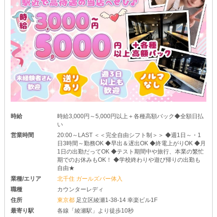
時給
時給3,000円～5,000円以上＋各種高額バック◆全額日払
い
営業時間
20:00～LAST ＜＜完全自由シフト制＞＞ ◆週1日～・1
日3時間～勤務OK ◆早出＆遅出OK ◆終電上がりOK ◆月
1日の出勤だってOK ◆テスト期間中や旅行、本業の繁忙
期でのお休みもOK！ ◆学校終わりや遊び帰りの出勤も
自由★
業種/エリア
北千住 ガールズバー体入
職種
カウンターレディ
住所
東京都
足立区綾瀬1-38-14 幸楽ビル1F
最寄り駅
各線「綾瀬駅」より徒歩10秒