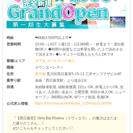
時給
❤︎時給3,500円以上可❤︎
営業時間
20:00～LAST ☆週1日・1日3時間～・終電まで・遅出勤
務OK☆ ◆時間や頻度などは希望を聞いた上で決めさせ
て頂きます♪ ◆レギュラー出勤ももちろんOKです
業種/エリア
北千住 ガールズバー体入
職種
カウンターレディ
住所
東京都
荒川区西日暮里5-15-13 三共サンプラザビル6F
最寄り駅
各線「西日暮里駅」より徒歩2分
待遇
未経験者歓迎, 経験者優遇, 日払いOK, 終電上がりOK, 送
りあり, 入店祝い金あり, 土曜営業, 何回か体入OK, ニュー
オープン, 3時間以内OK, Wワーク歓迎, 私服OK
https://chocolat.work/tokyo/a_120/shop/124008/
公式求人情報
『【西日暮里】Girls Bar Riviera（リヴィエラ）』の魅力はまだま
だ盛りだくさん…！
ぜひこちらもチェックしてください♡