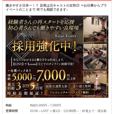
◆少ない日数でも稼げる◆
働きやすさ日本一！？ 店長は元キャストの女性◎ ⇒お仕事からプラ
当店は《土曜日》もOPEN◎
イベートのことまで 何でも相談できます♪
週末は特に新規のお客様が増える、いわば“稼ぎ時”です！
本業があって平日はなかなか出勤できない方も高収入を狙えます。
時給
時給5,000円～7,000円
営業時間
20:00～LAST ☆週1日・1日3時間～・終電まで・遅出勤