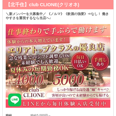
もちろん、出勤の強制もしていないので、プライベートを重視して
【北千住】club CLIONE(クリオネ)
快適な夜職ライフを実現できますよ♪
私生活優先で無理なくお仕事して、今以上に稼いじゃいましょう！
＼新メンバーを大募集中／ 《ノルマ》《飲酒の強要》⇒なし！ 働き
やすさを重視するなら当店へ♪
≈ソフトドリンクで接客OK≈
体質的にお酒が飲めない女の子でも、安心して働ける環境が整って
います◎
お茶やジュースをご用意しているため、無理して飲酒をしなくても
大丈夫！
ノンアル勤務でぜひお客様との会話を楽しんでくださいね♪
時給
時給5,000円～