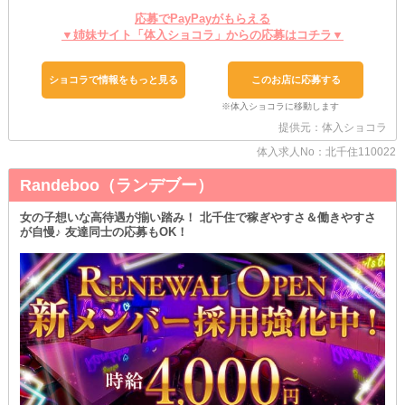
んです◎
応募でPayPayがもらえる
例えば《週1日・3h～》《土曜日のみ》《終電上がり》全部OK♪
▼姉妹サイト「体入ショコラ」からの応募はコチラ▼
そのほかにも、ご希望の働き方があればお気軽にご相談ください！
₍ ᐢ. ̫ .ᐢ ₎｛スキルを活かせる
ショコラで情報をもっと見る
このお店に応募する
￣￣￣￣￣￣￣￣￣￣￣￣￣￣
「前店より収入UPしたい」
「自分の頑張りが認められるお店に移籍したい」
提供元：体入ショコラ
そんな思いをお持ちの《経験者さん》は【バニーセンジュ】がピッ
タリ♪
体入求人No：北千住110022
面接では、培ってきたスキルやこれまでのご活躍をお聞きし、条件
を優遇して採用します！
Randeboo（ランデブー）
もちろん時給交渉もOKです◎
お気軽にお問い合わせください！
女の子想いな高待遇が揃い踏み！ 北千住で稼ぎやすさ＆働きやすさ
が自慢♪ 友達同士の応募もOK！
＼ご連絡は24h受付中♪／
お友達と一緒でのご応募でも構いません◎
あなたとお会いできるのを楽しみにしております！