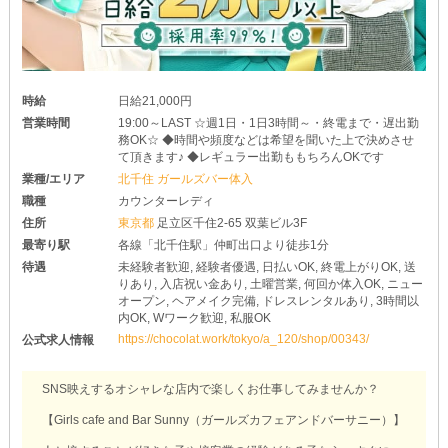
時給
日給21,000円
営業時間
19:00～LAST ☆週1日・1日3時間～・終電まで・遅出勤
務OK☆ ◆時間や頻度などは希望を聞いた上で決めさせ
て頂きます♪ ◆レギュラー出勤ももちろんOKです
業種/エリア
北千住 ガールズバー体入
職種
カウンターレディ
住所
東京都
足立区千住2-65 双葉ビル3F
最寄り駅
各線「北千住駅」仲町出口より徒歩1分
待遇
未経験者歓迎, 経験者優遇, 日払いOK, 終電上がりOK, 送
りあり, 入店祝い金あり, 土曜営業, 何回か体入OK, ニュー
オープン, ヘアメイク完備, ドレスレンタルあり, 3時間以
内OK, Wワーク歓迎, 私服OK
https://chocolat.work/tokyo/a_120/shop/00343/
公式求人情報
SNS映えするオシャレな店内で楽しくお仕事してみませんか？
【Girls cafe and Bar Sunny（ガールズカフェアンドバーサニー）】