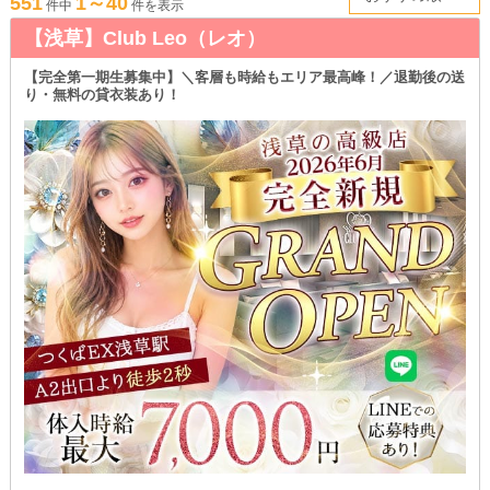
551
1～40
件中
件を表示
【浅草】Club Leo（レオ）
【完全第一期生募集中】＼客層も時給もエリア最高峰！／退勤後の送
り・無料の貸衣装あり！