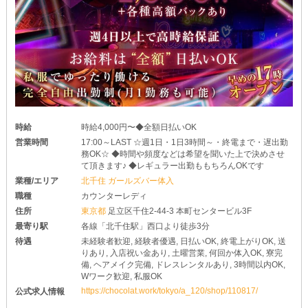
時給
時給4,000円〜◆全額日払いOK
営業時間
17:00～LAST ☆週1日・1日3時間～・終電まで・遅出勤
務OK☆ ◆時間や頻度などは希望を聞いた上で決めさせ
て頂きます♪ ◆レギュラー出勤ももちろんOKです
業種/エリア
北千住 ガールズバー体入
職種
カウンターレディ
住所
東京都
足立区千住2-44-3 本町センタービル3F
最寄り駅
各線「北千住駅」西口より徒歩3分
待遇
未経験者歓迎, 経験者優遇, 日払いOK, 終電上がりOK, 送
りあり, 入店祝い金あり, 土曜営業, 何回か体入OK, 寮完
備, ヘアメイク完備, ドレスレンタルあり, 3時間以内OK,
Wワーク歓迎, 私服OK
https://chocolat.work/tokyo/a_120/shop/110817/
公式求人情報