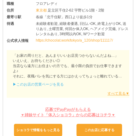
職種
フロアレディ
住所
東京都
足立区千住2-62 宇野ビル1階・2階
最寄り駅
各線「北千住駅」西口より徒歩1分
待遇
未経験者歓迎, 経験者優遇, 日払いOK, 終電上がりOK, 送
りあり, 土曜営業, 何回か体入OK, ヘアメイク完備, ドレス
レンタルあり, 3時間以内OK, Wワーク歓迎
https://chocolat.work/tokyo/a_120/shop/111117/
公式求人情報
「お家の周りだと、あんまりいいお店見つからないんだよね…」
いえいえ、お待ちください◎
当店なら遠方にお住まいの方でも、最小限の負担でお仕事できます
よ♪
それに、夜職バレを気にする方にはかえってちょっと離れているく
らいの方がおすすめ！
▶このお店の営業ページを見る
知り合いの少ないエリアで、のびのびリッチライフを満喫しましょ
う◎
◆･･････◆･･････◆･･････◆･･････◆
応募でPayPayがもらえる
《 【北千住】姉・半熟キャバ RH（アールエイチ）》
▼姉妹サイト「体入ショコラ」からの応募はコチラ▼
◆･･････◆･･････◆･･････◆･･････◆
「終電の時間が早くてちょっとしか働けないかも…」
ショコラで情報をもっと見る
このお店に応募する
なんて方でもご心配なく！