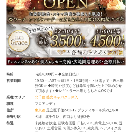
時給
時給4,000円～◆全額日払い
営業時間
19:30～LAST ☆週1日・1日3時間～・終電まで・遅出勤
務OK☆ ◆時間や頻度などは希望を聞いた上で決めさせ
て頂きます♪ ◆レギュラー出勤ももちろんOKです
業種/エリア
北千住 熟女キャバクラ体入
職種
フロアレディ
住所
東京都
足立区千住2-62-12 プラティネール第2ビル3F
最寄り駅
各線「北千住駅」西口より徒歩2分
待遇
未経験者歓迎, 経験者優遇, 日払いOK, 終電上がりOK, 送
りあり, 土曜営業, 何回か体入OK, 寮完備, ヘアメイク完