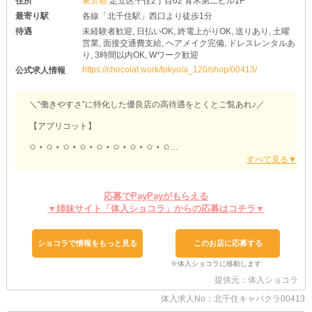
住所
東京都
足立区千住2丁目62 青木第二ビル1F
最寄り駅
各線「北千住駅」西口より徒歩1分
待遇
未経験者歓迎, 日払いOK, 終電上がりOK, 送りあり, 土曜
営業, 面接交通費支給, ヘアメイク完備, ドレスレンタルあ
り, 3時間以内OK, Wワーク歓迎
https://chocolat.work/tokyo/a_120/shop/00413/
公式求人情報
＼“働きやすさ”に特化した優良店の高待遇をとくとご覧あれ♪／
【アプリコット】
✩ ⋆ ✩ ⋆ ✩ ⋆ ✩ ⋆ ✩ ⋆ ✩ ⋆ ✩ ⋆ ✩ ⋆ ✩
≈初心者さんのサポート万全≈
「夜職してみたいけど、なかなか一歩踏み出せない…」
そんな子はぜひ当店でナイトワークデビューしませんか？
応募でPayPayがもらえる
【アプリコット】ではお仕事内容をイチから丁寧にスタッフがレク
▼姉妹サイト「体入ショコラ」からの応募はコチラ▼
チャー♪
もちろん、一人ひとりのスピードに合わせてお教えするため、焦ら
ず一つひとつ覚えていけますよ◎
ショコラで情報をもっと見る
このお店に応募する
≈ストレスフリーな良環境≈
女の子のプレッシャーになってしまうような《ノルマ》は設けてい
提供元：体入ショコラ
ません！
売上の競い合いがないから、ほかのキャストとギスギスすることは
体入求人No：北千住キャバクラ00413
ナシ◎