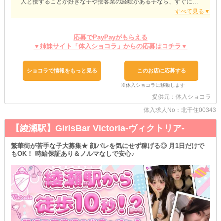
人と接することが好きな子や接客業の経験がある子なら、すぐに高
収入をGETできますよ♪
＊＊＊働き方はあなたにお任せ＊＊＊
シフトは、週1日・1日3時間～勤務可能！
応募でPayPayがもらえる
自分の予定に合わせて、出勤することができちゃいます♪
▼姉妹サイト「体入ショコラ」からの応募はコチラ▼
また当店は、年中無休なので『平日だけ』や『週末だけ』でも大丈
夫◎
学生さんやOLさん、Wワークさんでも、無理なくお仕事を続けられ
ショコラで情報をもっと見る
このお店に応募する
る職場です！
＊＊＊自分の好きなスタイル働ける＊＊＊
提供元：体入ショコラ
髪型や髪色はもちろん、ネイルやピアスもOK☆
いつもの格好を変える必要はありません！
体入求人No：北千住00343
オシャレを楽しみながら、あなたらしくお仕事できる環境です◎
【綾瀬駅】GirlsBar Victoria-ヴィクトリア-
＊＊＊飲めなくても大丈夫＊＊＊
お酒が苦手な子は、ソフトドリンクで接客しちゃいましょう☆
繁華街が苦手な子大募集★ 顔バレを気にせず稼げる◎ 月1日だけで
飲酒の強制はないので、安心してお仕事できますよ♪
もOK！ 時給保証あり＆ノルマなしで安心♪
少しでも興味がある子は、体験入店にお越しくださいね！