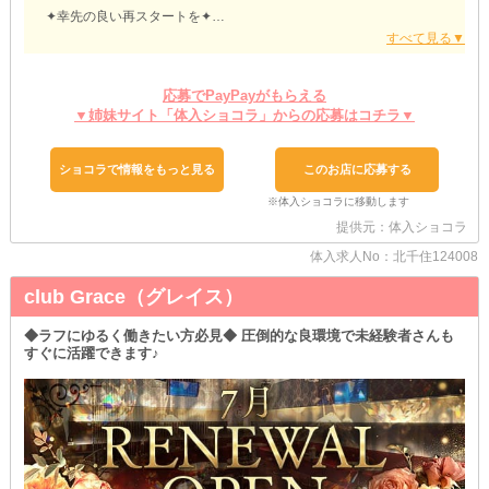
✦幸先の良い再スタートを✦
￣￣￣￣￣￣￣￣￣￣￣￣￣
ナイトワーク経験がある女の子は即戦力として積極的にお迎えして
います♥
各種条件に、これまでの頑張りをしっかり反映させるのでご安心く
応募でPayPayがもらえる
ださい◎
▼姉妹サイト「体入ショコラ」からの応募はコチラ▼
ブランクさんも《優遇》条件でスタートできる嬉しい環境です♪
あなたのスキルを活かしてもっともっと稼ぎませんか？
ショコラで情報をもっと見る
このお店に応募する
✦ノンアル勤務も大歓迎✦
￣￣￣￣￣￣￣￣￣￣￣￣￣
お酒が苦手な女の子は、無理に飲む必要はありません♡
提供元：体入ショコラ
ココなら《ソフトドリンク》片手に楽しく接客できちゃいます◎
まさに、翌日のお仕事や学校に響かない健康的な働き方！
体入求人No：北千住124008
お酒の強さに関係なく、あなたらしく笑顔で過ごしてください♪
club Grace（グレイス）
✦Wワーク先にもピッタリ✦
￣￣￣￣￣￣￣￣￣￣￣￣￣
◆ラフにゆるく働きたい方必見◆ 圧倒的な良環境で未経験者さんも
昼職や学校と両立したい女の子を全力でサポート中！
すぐに活躍できます♪
週1日や短時間勤務などライフスタイルに合わせて楽しく働けます♪
無理のない範囲でサクッと副収入をゲットしてください♡
素敵な出会いを楽しみにしています◎