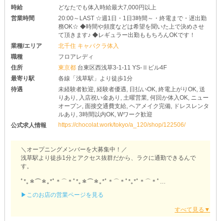
時給
どなたでも体入時給最大7,000円以上
営業時間
20:00～LAST ☆週1日・1日3時間～・終電まで・遅出勤
務OK☆ ◆時間や頻度などは希望を聞いた上で決めさせ
て頂きます♪ ◆レギュラー出勤ももちろんOKです！
業種/エリア
北千住 キャバクラ体入
職種
フロアレディ
住所
東京都
台東区西浅草3-1-11 YS-Ⅱビル4F
最寄り駅
各線「浅草駅」より徒歩1分
待遇
未経験者歓迎, 経験者優遇, 日払いOK, 終電上がりOK, 送
りあり, 入店祝い金あり, 土曜営業, 何回か体入OK, ニュー
オープン, 面接交通費支給, ヘアメイク完備, ドレスレンタ
ルあり, 3時間以内OK, Wワーク歓迎
https://chocolat.work/tokyo/a_120/shop/122506/
公式求人情報
＼オープニングメンバーを大募集中！／
浅草駅より徒歩1分とアクセス抜群だから、ラクに通勤できるんで
す。
ﾟ*｡＊⌒＊｡*ﾟ＊⌒＊ﾟ*｡＊⌒＊｡*ﾟ＊⌒＊ﾟ*｡*ﾟ＊⌒＊ﾟ
▶このお店の営業ページを見る
＜【浅草】Club Leo（レオ）＞
ﾟ*｡＊⌒＊｡*ﾟ＊⌒＊ﾟ*｡＊⌒＊｡*ﾟ＊⌒＊ﾟ*｡*ﾟ＊⌒＊ﾟ