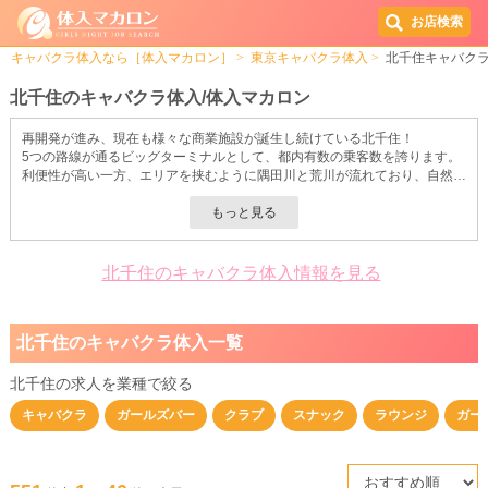
お店検索
キャバクラ体入なら［体入マカロン］
東京キャバクラ体入
北千住キャバク
北千住のキャバクラ体入/体入マカロン
再開発が進み、現在も様々な商業施設が誕生し続けている北千住！
5つの路線が通るビッグターミナルとして、都内有数の乗客数を誇ります。
利便性が高い一方、エリアを挟むように隅田川と荒川が流れており、自然豊
かな面も大きな特徴の一つです。
東京湾から埼玉県の北部まで通ずる『荒川サイクリングロード』には、平日
の朝からジョギングやウォーキングする人々で賑わいを見せています！
かつては某人気ドラマのロケ地として使用されたことも。
地元民だけでなく、多くの方から人気を集めているスポットです。
北千住のキャバクラ体入情報を見る
そんな北千住には〈体入マカロン〉でもご紹介しているキャバクラが多数存
在しています！
特に『北千住駅前通り』『旧日光街道』の周辺にお店が集中。
北千住のキャバクラ体入一覧
駅チカということもあって集客力が高く、その分キャストへの条件・待遇が
良い店舗ばかりです。
【入店お祝い金あり】【衣装レンタルあり】【ヘアメイク完備】【ノルマな
北千住の求人を業種で絞る
し】etc.
キャバクラ
ガールズバー
クラブ
スナック
ラウンジ
ガー
女の子のご希望に合わせて検索条件を変えられるため、あなたにぴったりの
キャバクラ求人がきっと見つかるはず。
気になるお店があったら、まずは体験入店でお試しバイトをするのがおすす
めです！