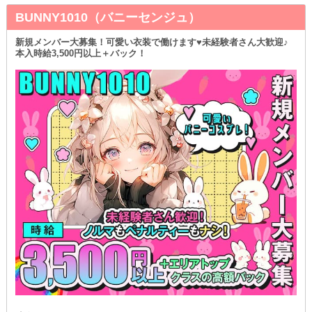
あなたなりのスタイルで接客できますよ！
BUNNY1010（バニーセンジュ）
❥ミスマッチを防げる
新規メンバー大募集！可愛い衣装で働けます♥未経験者さん大歓迎♪
少しでも興味を持った子は、ぜひ実際に働いてみませんか？
本入時給3,500円以上＋バック！
当店では複数回のお試しバイトできるから、お店との相性をじっく
り確かめられます♪
もちろん、本入店するかはその後決めていただいて構いませんよ♥