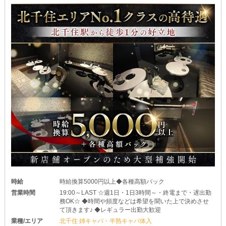
時給
時給換算5000円以上◆各種高額バック
営業時間
19:00～LAST ☆週1日・1日3時間～・終電まで・遅出勤
務OK☆ ◆時間や頻度などは希望を聞いた上で決めさせ
て頂きます♪ ◆レギュラー出勤大歓迎
業種/エリア
北千住 姉キャバ・半熟キャバ体入