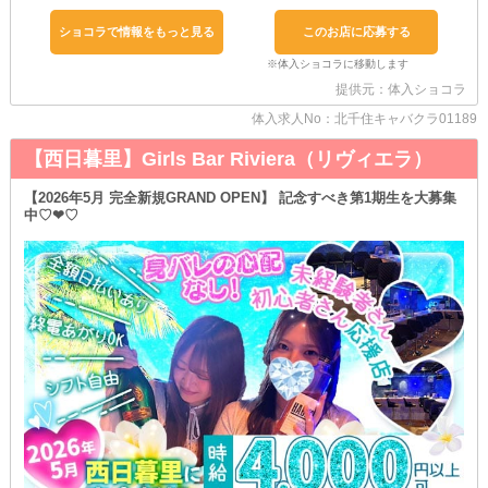
経験豊富なベテランスタッフがしっかり付いています。
わからないことはイチから丁寧に教えるので安心してくださいね◎
ショコラで情報をもっと見る
このお店に応募する
＊お給料は働いたその日に受け取れる＊
当店は、日払いOKのお店。
提供元：体入ショコラ
出勤した日に給与をもらえるので、急な出費があった日や支払いが
立て続いてしまった方でも、もう困ることはありません！
体入求人No：北千住キャバクラ01189
＊自由なスタイルで勤務できる＊
【西日暮里】Girls Bar Riviera（リヴィエラ）
《1日3時間以内》《終電上がり》など、あなたのスタイルで働ける
職場です！
【2026年5月 完全新規GRAND OPEN】 記念すべき第1期生を大募集
プライベートとお仕事を両立させて、稼いでください。
中♡❤︎♡
＊体入は複数回OK＊
何回か体験入店ができる当店。
お店の雰囲気や、客層、お仕事内容など実際に確認してみてくださ
い！
【クリオネ】の魅力をたくさん知ってから入店して、一緒にお店を
盛り上げていきましょう。