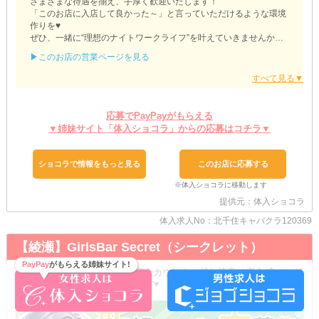
さまざまな待遇を揃え、手厚く歓迎いたします！
「このお店に入店して良かった～」と言っていただけるような環境
作りを♥
ぜひ、一緒に“理想のナイトワークライフ”を叶えていきませんか？
▶このお店の営業ページを見る
『【千代田線亀有駅】ClubMARS-マーズ-』
夜職＝数字にシビアな世界
といったイメージはおそらく昔のハナシ。
今では、カジュアルに稼げるお仕事して注目を浴びています！
応募でPayPayがもらえる
特に当店は《ノルマ》を設けておらず、プレッシャーとも無縁の世
▼姉妹サイト「体入ショコラ」からの応募はコチラ▼
界◎
数字や成績などに縛られることなく、マイペースに過ごせる環境で
す♥
ショコラで情報をもっと見る
このお店に応募する
ちなみに、飲酒の有無はキャストが自由に決められます！
お酒が苦手・そもそもNGといった子も、安心してご応募を◎
お身体に負担なく《ノンアル》で接客していただいて構いません！
提供元：体入ショコラ
万が一お酒を勧められてしまった際は、スタッフがフォローしに駆
体入求人No：北千住キャバクラ120369
けつけます♥
“無理は禁物”⇒まさしくこの言葉を体現した良環境です◎
【綾瀬】GirlsBar Secret（シークレット）
体験入店は《複数回》受付可能！
PayPay
がもらえる姉妹サイト!
未経験者さんも含め、みなさんどしどしご応募ください♥
＼未経験者さんも大歓迎♪／ 完全カウンター越し接客で安心感バツグ
ン☆ 今ならほぼ100％採用中です♥