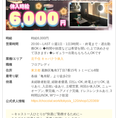
時給
時給6,000円
営業時間
20:00～LAST ☆週1日・1日3時間～・終電まで・遅出勤
務OK☆ ◆時間や頻度などは希望を聞いた上で決めさせ
て頂きます♪ ◆レギュラー出勤ももちろんOKです
業種/エリア
北千住 キャバクラ体入
職種
フロアレディ
住所
東京都
葛飾区亀有3丁目7番15号 トミービル8階
最寄り駅
各線「亀有駅」より徒歩2分
待遇
未経験者歓迎, 経験者優遇, 日払いOK, 終電上がりOK, 送
りあり, 入店祝い金あり, 土曜営業, 何回か体入OK, ニュー
オープン, 寮完備, ヘアメイク完備, ドレスレンタルあり, 3
時間以内OK, Wワーク歓迎
https://chocolat.work/tokyo/a_120/shop/120369/
公式求人情報
～キャスト一人ひとりが“快適に”勤務するために～