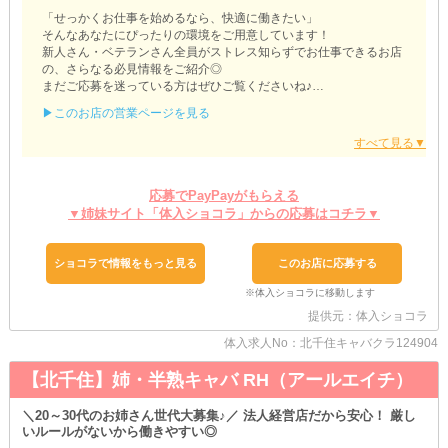
「せっかくお仕事を始めるなら、快適に働きたい」
そんなあなたにぴったりの環境をご用意しています！
新人さん・ベテランさん全員がストレス知らずでお仕事できるお店
の、さらなる必見情報をご紹介◎
まだご応募を迷っている方はぜひご覧くださいね♪
▶このお店の営業ページを見る
【Mitsubachi（ミツバチ）】
◆お着替えはゆっくり店内で◆
「夜職用のお洋服なんて持ってない…」
そんな方も安心！
応募でPayPayがもらえる
当店では衣装のレンタルが可能です◎
▼姉妹サイト「体入ショコラ」からの応募はコチラ▼
事前に実費で用意する必要なし！
最低限のコストでお仕事を始められます♪
◆金欠とはグッバイしちゃおう◆
ショコラで情報をもっと見る
このお店に応募する
お給料は、月払いでも、週払いでもなく、なんと最短“日払い”でお
渡ししています★
「ちょこっと収入が欲しいな～」と思ったその日のうちに、お給料
提供元：体入ショコラ
をGETできるのが最大のメリット！
体入求人No：北千住キャバクラ124904
大事な予定が控えていても、即欲しい物があっても、もう安心です
◎
【北千住】姉・半熟キャバ RH（アールエイチ）
◆少ない日数でも稼げる◆
当店は《土曜日》もOPEN◎
＼20～30代のお姉さん世代大募集♪／ 法人経営店だから安心！ 厳し
いルールがないから働きやすい◎
週末は特に新規のお客様が増える、いわば“稼ぎ時”です！
本業があって平日はなかなか出勤できない方も高収入を狙えます。