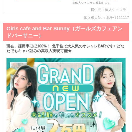
当店の営業は他店様より少し早めの“19時オープン”です◎
4時間きっちり働いてもまだまだ23時！
提供元：体入ショコラ
余裕を持ってお家に帰ることができます♪
体入求人No：北千住111117
また、LASTまでがっつり勤務したい方のために『送り』も完備！
Girls cafe and Bar Sunny（ガールズカフェアン
《アールエイチ》では、退勤後安全運転であなたをお届けします◎
高い深夜料金のタクシーを使ったり、始発まで時間を潰したりする
ドバーサニー）
ことはないのでご安心ください♪
現在、採用率ほぼ100%！ 北千住で大人気のオシャレBARです♪ どな
◆･･････◆･･････◆･･････◆･･････◆
たでもキャバ並みの高収入実現可能★
あなたの魅力を発揮してもらえるのなら、これくらいお安い御用で
す！
ほかにもたくさんの高待遇を揃えてお待ちしています◎
ぜひお店でお会いしましょう♪