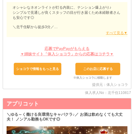
オシャレなネオンライトが灯る内装に、テンション爆上がり♪
シンプルで見通しが良くスタッフの目が行き届くため未経験者さん
も安心です◎
＼北千住駅から徒歩3分／
【Randeboo（ランデブー）】
■退勤後はお任せあれ■
『送り』をご用意しています♪
応募でPayPayがもらえる
「終電までしか働けないから、あんまり稼げない」
▼姉妹サイト「体入ショコラ」からの応募はコチラ▼
そんな子でも、ラストまでガッツリ勤務が可能です！
安全運転でご自宅までお届けするので車内でご自由にお過ごしくだ
さい♪
ショコラで情報をもっと見る
このお店に応募する
■体験入店受付中■
当店に興味を持ってくれた子は、お試しで働いてみましょう！
提供元：体入ショコラ
ーここで体入のメリットをご紹介ー
体入求人No：北千住110817
・お店の雰囲気が分かる
・お仕事の流れを実際に確認
アプリコット
・働いているキャストが見られる
・ご来店される客層を把握
＼ゆる～く働ける良環境なキャバクラ♪／ お酒は飲めなくても大丈
＝これらの要素が自分に合っているのかどうか文章だけでは分から
夫！ ノンアル勤務もOKです◎
ない空気感を肌で感じられます◎
「本入してからイメージと違った…」