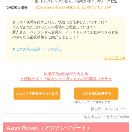
備, ドレスレンタルあり, 3時間以内OK, Wワーク歓迎
https://chocolat.work/tokyo/a_120/shop/104580/
公式求人情報
せっかく夜職を始めるなら、快適にお仕事したいですよね？
そんなあなたにぴったりの環境をご用意しています♪
新人さん・ベテランさん全員が、ノンストレスでお仕事できるお店
のさらなる必見情報をご紹介しましょう！
【club Grace（グレイス）】
▶このお店の営業ページを見る
◆お着替えは店内で◆
「ナイトワーク用のお洋服なんて持ってない…」
そんな女性もご安心ください！
当店では衣装のレンタルが可能です◎
応募でPayPayがもらえる
事前に実費で用意する必要なし！
▼姉妹サイト「体入ショコラ」からの応募はコチラ▼
最低限のコストでお仕事を始められます♪
◆飲まなくても大丈夫◆
ショコラで情報をもっと見る
このお店に応募する
お酒が苦手な方に朗報です！
【グレイス】ではソフトドリンクで接客OK◎
無理に飲酒しなくてもいいので、自分の体調や体質を優先しながら
提供元：体入ショコラ
働けます！
もし、お客様から勧められて断りづらければ、スタッフをお呼びく
体入求人No：北千住104580
ださい♪
間に入ってしっかりフォローします◎
Azian Resort（アジアンリゾート）