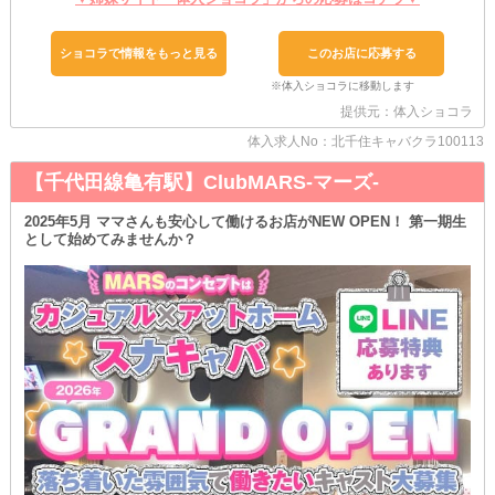
■早上がりが可能■
「次の日も、本業がある」
ショコラで情報をもっと見る
このお店に応募する
「明日、絶対に外せない大事な予定が入っている」
そんな方でも大丈夫！
事前に伝えてくれれば、終電で帰宅できますよ◎
提供元：体入ショコラ
■面接交通費の支給あり■
体入求人No：北千住キャバクラ100113
遠方の方でも気軽にお店まで来ることができる嬉しいPOINTです！
詳細はお気軽にお問い合わせくださいね♥
【千代田線亀有駅】ClubMARS-マーズ-
体験入店は何回かすることができます！
《アジアンリゾート》の、店内の雰囲気や客層などをしっかりチェ
2025年5月 ママさんも安心して働けるお店がNEW OPEN！ 第一期生
として始めてみませんか？
ックしちゃおう◎