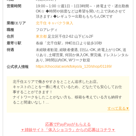
営業時間
19:00～1:00 ☆週1日・1日3時間～・終電まで・遅出勤務
OK☆ ◆時間や頻度などは希望を聞いた上で決めさせて
頂きます♪ ◆レギュラー出勤ももちろんOKです
業種/エリア
北千住 キャバクラ体入
職種
フロアレディ
住所
東京都
足立区千住2-62 山下ビル2F
最寄り駅
各線「北千住駅」仲町出口より徒歩10秒
待遇
未経験者歓迎, 経験者優遇, 日払いOK, 終電上がりOK, 送
りあり, 土曜営業, 何回か体入OK, 寮完備, ドレスレンタル
あり, 3時間以内OK, Wワーク歓迎
https://chocolat.work/tokyo/a_120/shop/01189/
公式求人情報
北千住エリアで働きやすさをとことん追求したお店。
キャストのことを一番に考えているため、どなたでも安心してお仕
事することができます！
ナイトワークをしたことがない方も、移籍を考えている方も納得す
ること間違いなし！
【北千住】club CLIONE（クリオネ）
「接客業は初めてだから緊張する…」
応募でPayPayがもらえる
「盛り上がるお話ができるか不安…」
▼姉妹サイト「体入ショコラ」からの応募はコチラ▼
そんな方でも問題ありません！