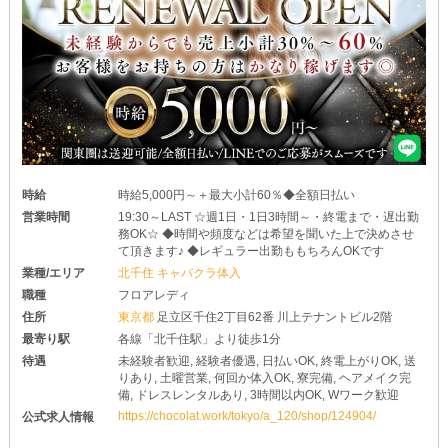
時給
時給5,000円～＋最大小計60％◆全額日払い
営業時間
19:30～LAST ☆週1日・1日3時間～・終電まで・遅出勤
務OK☆ ◆時間や頻度などは希望を聞いた上で決めさせ
て頂きます♪ ◆レギュラー出勤ももちろんOKです
業種/エリア
北千住 キャバクラ体入
職種
フロアレディ
住所
東京都
足立区千住2丁目62番 川上テナントビル2階
最寄り駅
各線「北千住駅」より徒歩1分
待遇
未経験者歓迎, 経験者優遇, 日払いOK, 終電上がりOK, 送
りあり, 土曜営業, 何回か体入OK, 寮完備, ヘアメイク完
備, ドレスレンタルあり, 3時間以内OK, Wワーク歓迎
https://chocolat.work/tokyo/a_120/shop/124904/
公式求人情報