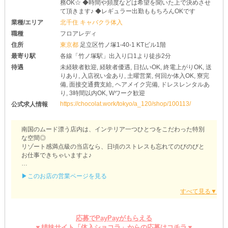
務OK☆ ◆時間や頻度などは希望を聞いた上で決めさせ
て頂きます♪ ◆レギュラー出勤ももちろんOKです
業種/エリア
北千住 キャバクラ体入
職種
フロアレディ
住所
東京都
足立区竹ノ塚1-40-1 KTビル1階
最寄り駅
各線「竹ノ塚駅」出入り口1より徒歩2分
待遇
未経験者歓迎, 経験者優遇, 日払いOK, 終電上がりOK, 送
りあり, 入店祝い金あり, 土曜営業, 何回か体入OK, 寮完
備, 面接交通費支給, ヘアメイク完備, ドレスレンタルあ
り, 3時間以内OK, Wワーク歓迎
https://chocolat.work/tokyo/a_120/shop/100113/
公式求人情報
南国のムード漂う店内は、インテリア一つひとつをこだわった特別
な空間◎
リゾート感満点級の当店なら、日頃のストレスも忘れてのびのびと
お仕事できちゃいますよ♪
《Azian Resort（アジアンリゾート）》の魅力を大公開！
▶このお店の営業ページを見る
■経験がある方にオススメ■
「夜職をしたことがあるから、良い条件で働きたいな」
そんな方はお見逃しなく！
時給面や待遇面などを最大限優遇します◎
応募でPayPayがもらえる
面接時にこれまでのあなたの経験を教えてくださいね♪
▼姉妹サイト「体入ショコラ」からの応募はコチラ▼