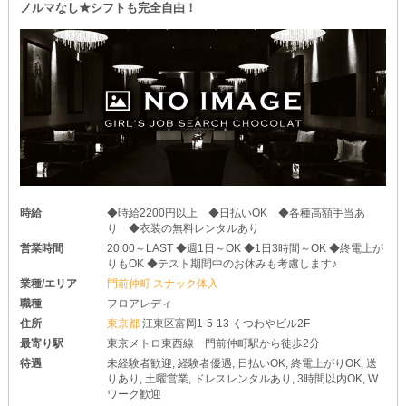
ノルマなし★シフトも完全自由！
予定が詰まっている子も、LASTまで出勤する必要なんてありませ
ん◎
生活リズムに合わせて、自由にワークスタイルを変えてみてくださ
い♥
時給
◆時給2200円以上 ◆日払いOK ◆各種高額手当あ
り ◆衣装の無料レンタルあり
営業時間
20:00～LAST ◆週1日～OK ◆1日3時間～OK ◆終電上が
りもOK ◆テスト期間中のお休みも考慮します♪
業種/エリア
門前仲町 スナック体入
職種
フロアレディ
住所
東京都
江東区富岡1-5-13 くつわやビル2F
最寄り駅
東京メトロ東西線 門前仲町駅から徒歩2分
待遇
未経験者歓迎, 経験者優遇, 日払いOK, 終電上がりOK, 送
りあり, 土曜営業, ドレスレンタルあり, 3時間以内OK, W
ワーク歓迎