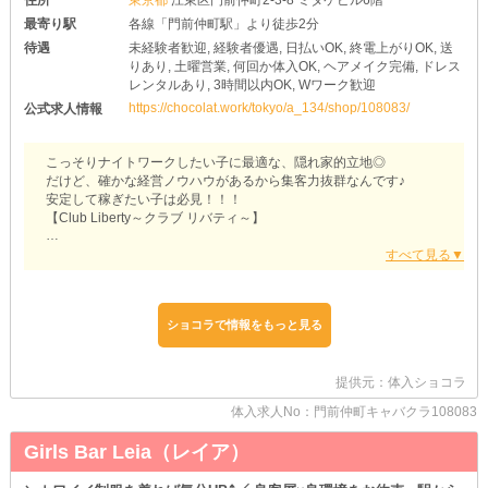
最寄り駅
各線「門前仲町駅」より徒歩2分
待遇
未経験者歓迎, 経験者優遇, 日払いOK, 終電上がりOK, 送
りあり, 土曜営業, 何回か体入OK, ヘアメイク完備, ドレス
レンタルあり, 3時間以内OK, Wワーク歓迎
https://chocolat.work/tokyo/a_134/shop/108083/
公式求人情報
こっそりナイトワークしたい子に最適な、隠れ家的立地◎
だけど、確かな経営ノウハウがあるから集客力抜群なんです♪
安定して稼ぎたい子は必見！！！
【Club Liberty～クラブ リバティ～】
＊どんな子でも働きやすい＊
経験は問いません♪
お酒に詳しくなくても、会話が苦手でも大丈夫◎
サポート体制が充実しているため、どんな子でも活躍できます♪
イチから丁寧にお教えするので、少しずつ覚えていきましょう◎
ショコラで情報をもっと見る
また、夜職をしたことがある子は優遇してお迎え！
「長く勤めているのに、時給や待遇が良くならない…」
提供元：体入ショコラ
そんなお悩みをお持ちの子は、ぜひ当店への移籍をご検討くださ
体入求人No：門前仲町キャバクラ108083
い！
Girls Bar Leia（レイア）
＊健康的にお仕事ができる＊
「生活リズムを崩したくない」
「早朝は家事で忙しいから早く上がりたい」