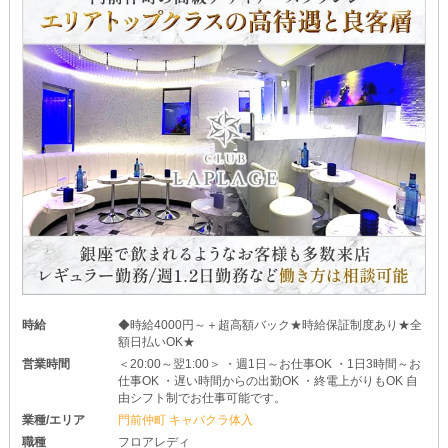
通り慣れた道を使って、スムーズにお店に来られるのが魅力です♪
さらに、送りの時間を待たなくていいので好きなタイミングでサク
ッと帰宅できます♥
あなたのライフスタイルに合わせて、お好きな働き方を選んでくだ
さいね◎
時給
◆時給4000円～＋超高額バック★時給保証制度あり★全
額日払いOK★
営業時間
＜20:00～翌1:00＞ ・週1日～お仕事OK ・1日3時間～お
仕事OK ・遅い時間からの出勤OK ・終電上がりもOK 自
由シフト制でお仕事可能です。
業種/エリア
門前仲町 キャバクラ体入
職種
フロアレディ