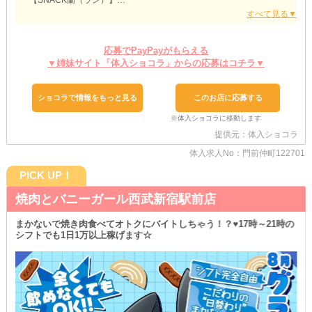
【SNACK蘭（ラン）】
もれなくWワークさんも大歓迎！
生活リズムを大きく変えず、スキマ時間で稼いでみませんか？
シフトは基本的に『1日3時間～』といった短時間から対応中♪
応募でPayPayがもらえる
本業はもちろん、プライベートと両立しながら働けます◎
▼姉妹サイト「体入ショコラ」からの応募はコチラ▼
出勤強制や売上など、過度に気にする必要はありません！
『ノルマ』を設けていないので、のびのび過ごしてください♪
ショコラで情報をもっと見る
このお店に応募する
“自然体”で接客すれば“自然と”結果もついてくるはず。
あくまで女の子一人ひとりの個性が輝く環境作りを徹底しています
◎
提供元：体入ショコラ
そんな当店が気になったら、ぜひとも体験入店へ。
体入求人No：門前仲町122701
営業風景・お仕事の流れ・客層などチェックしてみませんか？
ただいま『何回か』受付可能につき、ご応募ドシドシお待ちしてお
PICK UP！
ります！
焼肉とバニーガール西武新宿駅前店
せっかく始めるなら…最大限おトクでゆる～い方がイイに決まって
いる♪
まかないで焼き肉食べてオトクにバイトしちゃう！？♥17時～21時の
どなたも気軽にお申込みいただけると嬉しいです◎
シフトでも1日1万以上稼げます☆