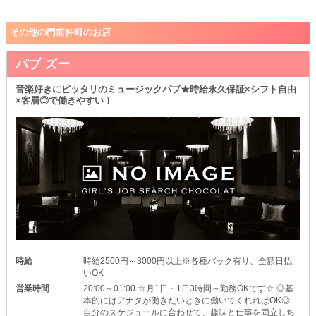
その他の門前仲町のお店
パブ ズー
音楽好きにピッタリのミュージックパブ★時給永久保証×シフト自由
×客層◎で働きやすい！
時給
時給2500円～3000円以上※各種バック有り、全額日払
いOK
営業時間
20:00～01:00 ☆月1日・1日3時間～勤務OKです☆ ◎基
本的にはアナタが働きたいときに働いてくれればOK◎
自分のスケジュールに合わせて、趣味と仕事を両立しち