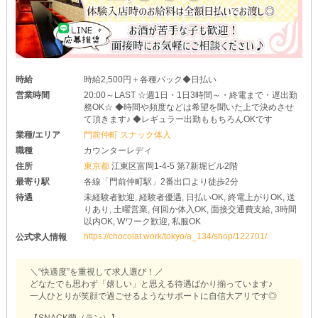
時給
時給2,500円＋各種バック◆日払い
営業時間
20:00～LAST ☆週1日・1日3時間～・終電まで・遅出勤
務OK☆ ◆時間や頻度などは希望を聞いた上で決めさせ
て頂きます♪ ◆レギュラー出勤ももちろんOKです
業種/エリア
門前仲町 スナック体入
職種
カウンターレディ
住所
東京都
江東区富岡1-4-5 第7新堀ビル2階
最寄り駅
各線「門前仲町駅」2番出口より徒歩2分
待遇
未経験者歓迎, 経験者優遇, 日払いOK, 終電上がりOK, 送
りあり, 土曜営業, 何回か体入OK, 面接交通費支給, 3時間
以内OK, Wワーク歓迎, 私服OK
https://chocolat.work/tokyo/a_134/shop/122701/
公式求人情報
＼“快適度”を重視して求人選び！／
どなたでも思わず「嬉しい」と思える待遇ばかり揃っています♪
一人ひとりが笑顔で過ごせるようなサポートに自信大アリです◎