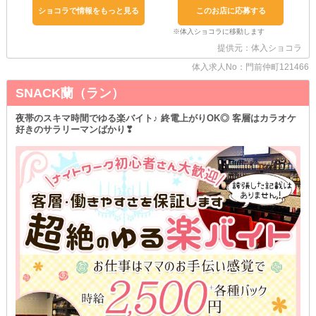
「平日は忙しくて中々シフトが入れられない…」
ショコラで情報をもっと見る
このお店に応募する
なんて子も週末に絞って稼ぐことが可能です◎
☆好きな移動手段を選べる☆
提供元：体入ショコラ
お車をお持ちなら《マイカー》での通勤もできます！
雨風で髪や服が乱れる心配がないのは魅力的◎
体入求人No：門前仲町121466
公共交通機関のラッシュに巻き込まれることもなく、ストレスフリ
SNACK蘭（ラン）
ーです♪
☆ステップアップするならココ☆
夜帯のスキマ時間でゆる楽バイト♪ 終電上がりOK◎ 客層はカラオケ
当店では《経験者さん》からのご応募も大歓迎！
好きのサラリーマンばかり❣
これまでのご活躍をもとに、今のあなたにピッタリな条件にてお迎
えします♪
まずは面接にてお話をお聞かせください◎
みなさんからのたくさんのご連絡お待ちしています◎