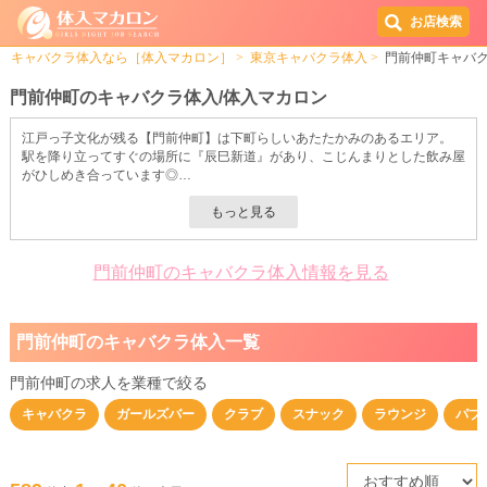
お店検索
キャバクラ体入なら［体入マカロン］
東京キャバクラ体入
門前仲町キャバ
門前仲町のキャバクラ体入/体入マカロン
江戸っ子文化が残る【門前仲町】は下町らしいあたたかみのあるエリア。
駅を降り立ってすぐの場所に『辰巳新道』があり、こじんまりとした飲み屋
がひしめき合っています◎
懐かしさを感じる赤提灯の大衆居酒屋やどこからか聞こえるカラオケの歌声
など…
ちょっとノスタルジックな雰囲気も感じられるのが魅力です！
飲み歩きし放題なので、お酒好きやグルメ好きにはたまらないスポットと言
えるでしょう♪
門前仲町のキャバクラ体入情報を見る
辰巳新道周辺はもちろん、門前仲町にはたくさんのキャバクラ店が軒を連ね
ています。
お仕事終わりのサラリーマンが多く行き交う街だから、連日盛り上がりを見
門前仲町のキャバクラ体入一覧
せているんです！
このエリアなら初心者さんでもきっと稼ぎやすさを実感していただけること
間違いナシ◎
門前仲町の求人を業種で絞る
どんなキャバクラ求人があるのか気になったら＜体入マカロン＞でチェック
キャバクラ
ガールズバー
クラブ
スナック
ラウンジ
パブ
してみてくださいね♪
高収入を狙っている女の子にピッタリの優良店をたっぷり掲載しています
よ！
素敵なお店と出会えたら、まずは一度体験入店（体入）してみては？