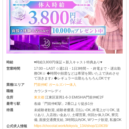
時給
♥時給3,800円保証＋新入キャスト特典あり♥
営業時間
17:00～LAST ☆週1日・1日3時間～・終電まで・遅出勤
務OK☆ ◆時間や頻度などは希望を聞いた上で決めさせ
て頂きます♪ ◆レギュラー出勤ももちろんOKです
業種/エリア
門前仲町 ガールズバー体入
職種
カウンターレディ
住所
東京都
江東区富岡1-6-3 EMISHIA門前仲町2F
最寄り駅
各線「門前仲町駅」2番口より徒歩1分
待遇
未経験者歓迎, 経験者優遇, 日払いOK, 終電上がりOK, 送
りあり, 入店祝い金あり, 土曜営業, 何回か体入OK, 寮完
備, 面接交通費支給, 3時間以内OK, Wワーク歓迎, 私服OK
https://chocolat.work/tokyo/a_134/shop/110639/
公式求人情報