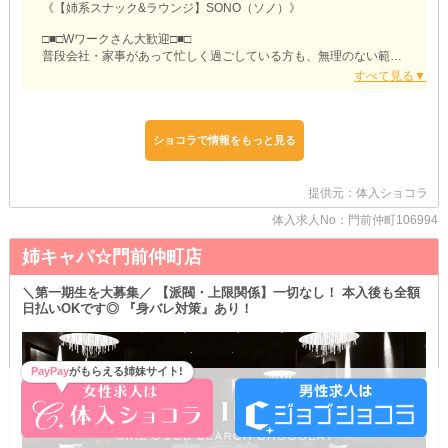
《【姉系スナック&ラウンジ】SONO（ソノ）》
□■□Wワークさん大歓迎□■□
普段会社・家事があって忙しく過ごしている方も、無理のない範囲
で働ける【ソノ】。
当店にいるのは本業との掛け持ちに理解があるスタッフさんばかり
なので、ご安心ください！
空いた時間を有効活用して、今より収入をUPさせませんか？♪
ショコラで情報をもっと見る
□■□手ぶらで出勤してOK□■□
『衣装レンタル』をご用意しているため、お仕事をスタートするに
あたって事前準備は不要です◎
提供元：体入ショコラ
時間や費用をかけなくて良いから、未経験者さんもすぐに働き始め
体入求人No：門前仲町106994
られるのが魅力！
女の子の負担が少しでも減るように、環境を整えています。
姉キャバ☆門前仲町店
□■□経験やスキル次第で優遇□■□
「今より居心地の良いお店に移籍したい」
＼第一期生を大募集／ 【派閥・上限関係】一切なし！ 本入後も全額
「在籍先の人間関係が面倒で、新しいところを探している」など…
日払いOKです◎ 『身バレ対策』あり！
そんな方は、ぜひ一度【ソノ】の体入へ♪
高待遇を揃え、理想の“女の子ファースト”を実現しています◎
「ここに来て良かった！」と思ってもらえること、間違いナシ！
PayPay
がもらえる姉妹サイト!