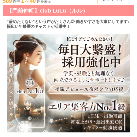
589
1～40
件中
件を表示
【門前仲町】club LuLu（ルル）
“辞めたくない”という声がたくさん◎ 働きやすさを大事にしてます♪
幅広い年齢層のキャストが活躍中！