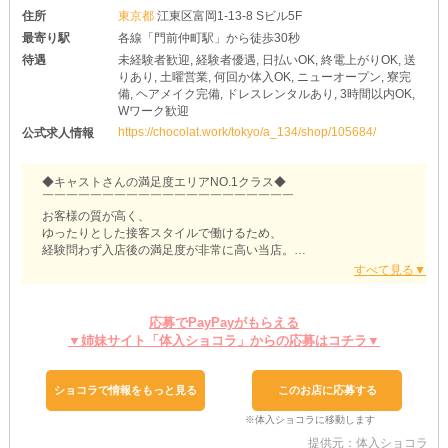
住所
東京都
江東区富岡1-13-8 Sビル5F
最寄り駅
各線「門前仲町駅」から徒歩30秒
待遇
未経験者歓迎, 経験者優遇, 日払いOK, 終電上がりOK, 送
りあり, 土曜営業, 何回か体入OK, ニューオープン, 寮完
備, ヘアメイク完備, ドレスレンタルあり, 3時間以内OK,
Wワーク歓迎
https://chocolat.work/tokyo/a_134/shop/105684/
公式求人情報
◆キャストさんの満足度エリアNO.1クラス◆
￣￣￣￣￣￣￣￣￣￣￣￣￣￣￣￣￣￣￣￣￣
お客様の質が高く、
ゆったりとした接客スタイルで働けるため、
経験問わず入店後の満足度が非常に高い当店。
スタッフの教育も行き届いているため、
キャストさんへのきめ細かいサポートも行えています！
応募でPayPayがもらえる
キャストさん・スタッフさん・そしてお客様。
▼姉妹サイト「体入ショコラ」からの応募はコチラ▼
全ての方を大切に考えている当店だからこそ、
安心して長く働ける環境となっています。
ショコラで情報をもっと見る
このお店に応募する
少しでも不安なことや気になることがあれば、
じっくりと相談に乗りますので、お気軽にお問い合わせください。
提供元：体入ショコラ