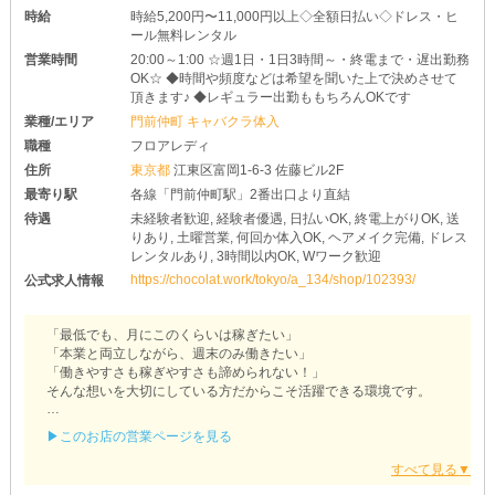
時給
時給5,200円〜11,000円以上◇全額日払い◇ドレス・ヒ
ール無料レンタル
営業時間
20:00～1:00 ☆週1日・1日3時間～・終電まで・遅出勤務
OK☆ ◆時間や頻度などは希望を聞いた上で決めさせて
頂きます♪ ◆レギュラー出勤ももちろんOKです
業種/エリア
門前仲町 キャバクラ体入
職種
フロアレディ
住所
東京都
江東区富岡1-6-3 佐藤ビル2F
最寄り駅
各線「門前仲町駅」2番出口より直結
待遇
未経験者歓迎, 経験者優遇, 日払いOK, 終電上がりOK, 送
りあり, 土曜営業, 何回か体入OK, ヘアメイク完備, ドレス
レンタルあり, 3時間以内OK, Wワーク歓迎
https://chocolat.work/tokyo/a_134/shop/102393/
公式求人情報
「最低でも、月にこのくらいは稼ぎたい」
「本業と両立しながら、週末のみ働きたい」
「働きやすさも稼ぎやすさも諦められない！」
そんな想いを大切にしている方だからこそ活躍できる環境です。
《【門前仲町】club LuLu（ルル）》に、まずは相談してみません
▶このお店の営業ページを見る
か？
一番大事にしているのは『仕事に集中できる環境作り』。