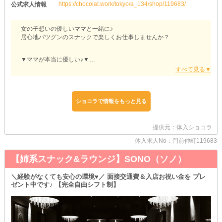
https://chocolat.work/tokyo/a_134/shop/119683/
公式求人情報
女の子想いの優しいママと一緒に♪
居心地バツグンのスナックで楽しくお仕事しませんか？
▼ママが本当に優しい♪▼
ママは明るくて、女の子のことを一番に考えてくれる方♪
「無理しなくていいよ～！楽しくやろうね♪」って、いつも気遣っ
てくれます。
だからこそ、お店の雰囲気はいつもほんわか☆彡
優しいママのもとには、優しいお客様が集まるんです！
ショコラで情報をもっと見る
▼定着率100％！OPENから辞めた子はゼロ！▼
提供元：体入ショコラ
「居心地がいいから、ずっと続けちゃう！」そんな声がいっぱい！
小さめのカウンター6席＆ボックス2席のアットホームなお店だか
体入求人No：門前仲町119683
ら、
【姉系スナック&ラウンジ】SONO（ソノ）
いつだって無理なく、のびのび働けますよ♪
＼経験がなくても安心の環境♥／ 面接交通費＆入店お祝い金を プレ
ゼント中です♪ 【完全自由シフト制】