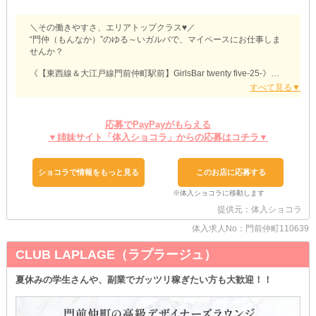
＼その働きやすさ、エリアトップクラス♥／
“門仲（もんなか）”のゆる～いガルバで、マイペースにお仕事しま
せんか？
《【東西線＆大江戸線門前仲町駅前】GirlsBar twenty five-25-》
◇ これまでの経験を活かせる ◇
￣￣￣￣￣￣￣￣￣￣￣￣￣￣￣
他店様で勤務したことがある子は、面接時にお申し出ください♪
応募でPayPayがもらえる
移籍・復帰希望者さんはご活躍や経歴を踏まえて、入店条件を最大
▼姉妹サイト「体入ショコラ」からの応募はコチラ▼
限優遇します！
培ってきた知識やスキルを活かして、より良い環境で再スタートし
ちゃいましょう◎
ショコラで情報をもっと見る
このお店に応募する
◇ 飲酒強制はありません ◇
￣￣￣￣￣￣￣￣￣￣￣￣￣
提供元：体入ショコラ
「やっぱり、お酒が飲めないとダメなのかな？」
と今までナイトワークを諦めていたそこのあなた！
体入求人No：門前仲町110639
当店はお茶やジュースを飲んで接客をすることが可能です♥
自分の体質や翌日のご予定に合わせて、無理なくお仕事できますよ
CLUB LAPLAGE（ラプラージュ）
♪
夏休みの学生さんや、副業でガッツリ稼ぎたい方も大歓迎！！
◇ ノンアル勤務ならではのメリットも ◇
￣￣￣￣￣￣￣￣￣￣￣￣￣￣￣￣￣￣￣
お酒を飲まずに勤務する日は、マイカー通勤もOK◎