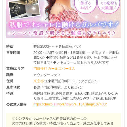
時給
時給2500円～＋各種高額バック
営業時間
20:00～LAST ☆週1日・1日3時間～・終電まで・遅出勤
務OK☆ ◆時間や頻度などは希望を聞いた上で決めさせ
て頂きます♪ ◆レギュラー出勤ももちろんOKです
業種/エリア
門前仲町 ガールズバー体入
職種
カウンターレディ
住所
東京都
江東区門前仲町2-3-8 ミタケビル5F
最寄り駅
各線「門前仲町駅」より徒歩2分
待遇
未経験者歓迎, 経験者優遇, 日払いOK, 終電上がりOK, 送
りあり, 土曜営業, 3時間以内OK, Wワーク歓迎, 私服OK
https://chocolat.work/tokyo/a_134/shop/107488/
公式求人情報
◇シンプルかつゴージャスな内装は魅力の一つ◇
のびのびと働ける環境・待遇が揃った当店で一緒にお仕事してみま