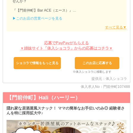
せんか？
『【門前仲町】Bar ACE（エース）』
▶このお店の営業ページを見る
■ノンアルコール勤務OK■
お酒を無理して飲みたくないという子も心配無用！
店内にソフトドリンクをご用意しています☆
体質的に弱い・次の日に外せない予定を控えてる etc...
どんな理由でも構いません◎
応募でPayPayがもらえる
ご希望の子は、遠慮なくご相談ください！
▼姉妹サイト「体入ショコラ」からの応募はコチラ▼
■遠くに住んでいる子も大丈夫■
退勤後は送りを利用できます◎
ショコラで情報をもっと見る
このお店に応募する
ご希望の場所まで車でお送りするので、始発まで時間を潰す必要は
ありません☆
車内では思い思いの時間をお過ごしくださいね♪
提供元：体入ショコラ
＼まずは体験入店からどうぞ！／
体入求人No：門前仲町107488
自分の希望とマッチするお店か、本入店する前に確認できます◎
気になるところは隅々までチェックして、本入に進みましょう！
【門前仲町】Hali（ハーリー）
隠れ家な居酒屋風スナック！ ママの簡単なお手伝いのみ◎ 経験者さ
んを特に採用拡大中♪