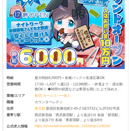
時給
最大時給6,000円＋各種バック☆友達応募OK
営業時間
17:00～LAST ☆週1日・1日3時間～・終電まで・遅出勤
務OK☆ ◆時間や頻度などは希望を聞いた上で決めさせ
て頂きます♪ ◆レギュラー出勤ももちろんOKです
業種/エリア
新宿 ガールズバー体入
職種
カウンターレディ
住所
東京都
新宿区歌舞伎町2-45-2 GEST32ビル2F202号室
最寄り駅
西武新宿線「西武新宿駅」より徒歩1分 各線「新宿駅」
より徒歩7分 各線「東新宿駅」より徒歩8分
https://chocolat.work/tokyo/a_143/shop/124630/
公式求人情報