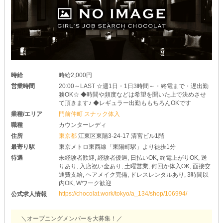
時給
時給2,000円
営業時間
20:00～LAST ☆週1日・1日3時間～・終電まで・遅出勤
務OK☆ ◆時間や頻度などは希望を聞いた上で決めさせ
て頂きます♪ ◆レギュラー出勤ももちろんOKです
業種/エリア
門前仲町 スナック体入
職種
カウンターレディ
住所
東京都
江東区東陽3-24-17 清宮ビル1階
最寄り駅
東京メトロ東西線「東陽町駅」より徒歩1分
待遇
未経験者歓迎, 経験者優遇, 日払いOK, 終電上がりOK, 送
りあり, 入店祝い金あり, 土曜営業, 何回か体入OK, 面接交
通費支給, ヘアメイク完備, ドレスレンタルあり, 3時間以
内OK, Wワーク歓迎
https://chocolat.work/tokyo/a_134/shop/106994/
公式求人情報
＼オープニングメンバーを大募集！／