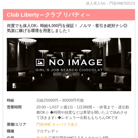
【初心者でも働きやすい】
体入求人No：門前仲町00523
服装や髪型は自由ですヾ(o´∀｀o)ﾉ
Club Liberty～クラブ リバティ～
オシャレな場所にお出かけするようなファッションであれば問題あ
りません！
何度でも体入OK♪ 時給4,000円を保証！ ノルマ・客引き絶対ナシ◎
わざわざドレスを購入したり、美容院に行ったりする必要はないの
気楽に稼げる環境を用意しました！
でご安心ください♪
さらにノルマや厳しいルールは一切ないため、未経験者さんでもプ
レッシャーを感じずに働けますよ！
【高待遇が盛りだくさん】
・全額日払いOK
・月1出勤OK
・レンタル衣装無料
・送りあり
・個人ロッカー完備
など、女の子が喜ぶ待遇も充実しています！
時給
日給25000円～30000円可能
営業時間
20:00～LAST ☆週1日・1日3時間～・終電まで・遅出勤
務OK☆ ◆時間や頻度などは希望を聞いた上で決めさせ
て頂きます♪ ◆レギュラー出勤ももちろんOKです
業種/エリア
門前仲町 キャバクラ体入
職種
フロアレディ
住所
東京都
江東区門前仲町2-3-8 ミタケビル6階