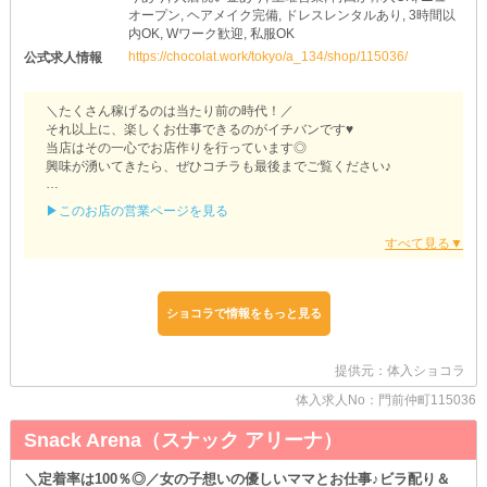
オープン, ヘアメイク完備, ドレスレンタルあり, 3時間以
内OK, Wワーク歓迎, 私服OK
https://chocolat.work/tokyo/a_134/shop/115036/
公式求人情報
＼たくさん稼げるのは当たり前の時代！／
それ以上に、楽しくお仕事できるのがイチバンです♥
当店はその一心でお店作りを行っています◎
興味が湧いてきたら、ぜひコチラも最後までご覧ください♪
【Girls Bar Leia（レイア）】
▶このお店の営業ページを見る
個性も“あなたらしさ”も、バンバン活かしちゃいましょっ！（笑）
当店では髪型・髪色のほか…
《ネイル・ピアス・タトゥー》すべてOKです◎
お仕事だからと言って、普段の自分を隠す必要ありません♥
ショコラで情報をもっと見る
「これが私！」といったフリースタイルで接客できます！
求人をご覧の子には、お酒が苦手・NGな子もいるハズ…
提供元：体入ショコラ
しかし当店なら《ソフトドリンク》勤務も可能なんです◎
お好きな飲み物片手に、目一杯お店を盛り上げてください(≧∇≦*)
体入求人No：門前仲町115036
万が一飲酒を勧められても、ムリをせず周りを頼っちゃいましょう
♥
Snack Arena（スナック アリーナ）
「翌日朝早くからデートなんです…」
＼定着率は100％◎／女の子想いの優しいママとお仕事♪ビラ配り＆
そんな子のために《終電上がり》を設けています！