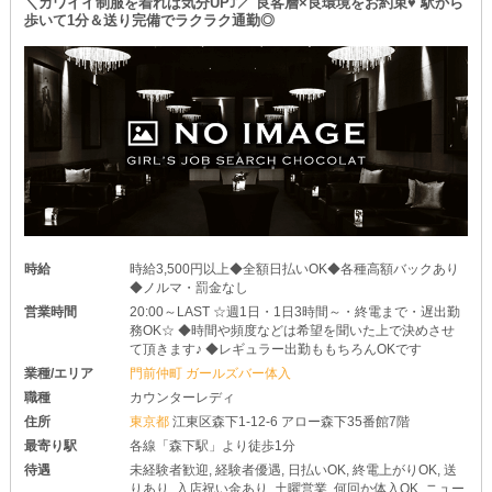
＼カワイイ制服を着れば気分UP⤴／ 良客層×良環境をお約束♥ 駅から
そんな子も、続けやすい環境を整えています♪
歩いて1分＆送り完備でラクラク通勤◎
最終電車の時間に合わせて退勤が可能◎
無理をせずに、自分のペースで働いちゃいましょう♪
あなたのプライベートを、何も犠牲にさせません！
魅力が満載の【リバティ】。
少しでも気になる点があれば、お気軽にお問い合わせください◎
時給
時給3,500円以上◆全額日払いOK◆各種高額バックあり
◆ノルマ・罰金なし
営業時間
20:00～LAST ☆週1日・1日3時間～・終電まで・遅出勤
務OK☆ ◆時間や頻度などは希望を聞いた上で決めさせ
て頂きます♪ ◆レギュラー出勤ももちろんOKです
業種/エリア
門前仲町 ガールズバー体入
職種
カウンターレディ
住所
東京都
江東区森下1-12-6 アロー森下35番館7階
最寄り駅
各線「森下駅」より徒歩1分
待遇
未経験者歓迎, 経験者優遇, 日払いOK, 終電上がりOK, 送
りあり, 入店祝い金あり, 土曜営業, 何回か体入OK, ニュー