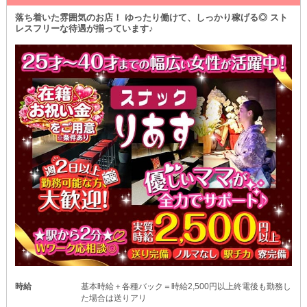
「昼職終わりに《3時間》だけ」
落ち着いた雰囲気のお店！ ゆったり働けて、しっかり稼げる◎ スト
「明日は朝からミーティングがあるから《終電》で帰りたい」
レスフリーな待遇が揃っています♪
このようにキャスト一人ひとりのライフスタイルに合わせて勤務で
きます！
学業・本業・家事・育児とムリなく両立させたいなら『ハーリー』
で決まりです♪
時給
基本時給＋各種バック＝時給2,500円以上終電後も勤務し
た場合は送りアリ