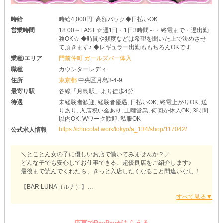
時給
時給4,000円+高額バック◆日払いOK
営業時間
18:00～LAST ☆週1日・1日3時間～・終電まで・遅出勤
務OK☆ ◆時間や頻度などは希望を聞いた上で決めさせ
て頂きます♪ ◆レギュラー出勤ももちろんOKです
業種/エリア
門前仲町 ガールズバー体入
職種
カウンターレディ
住所
東京都
中央区月島3-4-9
最寄り駅
各線「月島駅」より徒歩4分
待遇
未経験者歓迎, 経験者優遇, 日払いOK, 終電上がりOK, 送
りあり, 入店祝い金あり, 土曜営業, 何回か体入OK, 3時間
以内OK, Wワーク歓迎, 私服OK
https://chocolat.work/tokyo/a_134/shop/117042/
公式求人情報
＼とことん女の子に優しいお店で働いてみませんか？／
どんな子でも安心してお仕事できる、超優良店をご紹介します♪
最後まで読んでくれたら、きっと入店したくなること間違いなし！
【BAR LUNA（ルナ）】
◇◆Wワークさんも働きやすい環境◆◇
【ルナ】は週日に限らず《土曜日》もOPENしています！
平日に予定が入りがちなOLさんや学生さんもスキマ時間を使ってお
応募でPayPayがもらえる