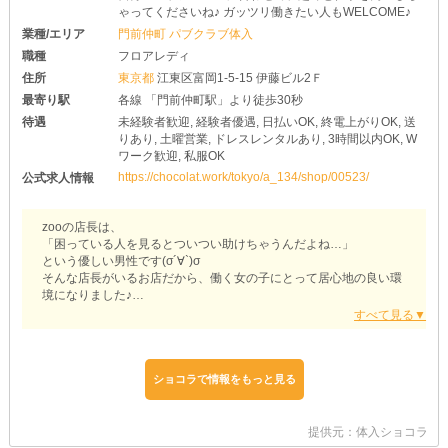
ゃってくださいね♪ ガッツリ働きたい人もWELCOME♪
業種/エリア
門前仲町 パブクラブ体入
職種
フロアレディ
住所
東京都
江東区富岡1-5-15 伊藤ビル2Ｆ
最寄り駅
各線 「門前仲町駅」より徒歩30秒
待遇
未経験者歓迎, 経験者優遇, 日払いOK, 終電上がりOK, 送
りあり, 土曜営業, ドレスレンタルあり, 3時間以内OK, W
ワーク歓迎, 私服OK
https://chocolat.work/tokyo/a_134/shop/00523/
公式求人情報
zooの店長は、
「困っている人を見るとついつい助けちゃうんだよね…」
という優しい男性です(σ´∀`)σ
そんな店長がいるお店だから、働く女の子にとって居心地の良い環
境になりました♪
【とにかく稼げる】
時給は2,500円が永久保証！！
そこに高額バックがつくため、頑張ればどんどん稼げちゃいますよ
ショコラで情報をもっと見る
☆
また頑張りが評価されれば、随時昇給の可能性あり！
zooで自分の力を思う存分発揮しましょう！
提供元：体入ショコラ