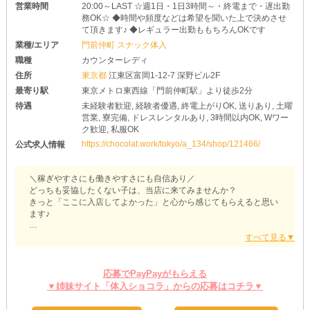
営業時間
20:00～LAST ☆週1日・1日3時間～・終電まで・遅出勤
務OK☆ ◆時間や頻度などは希望を聞いた上で決めさせ
て頂きます♪ ◆レギュラー出勤ももちろんOKです
業種/エリア
門前仲町 スナック体入
職種
カウンターレディ
住所
東京都
江東区富岡1-12-7 深野ビル2F
最寄り駅
東京メトロ東西線「門前仲町駅」より徒歩2分
待遇
未経験者歓迎, 経験者優遇, 終電上がりOK, 送りあり, 土曜
営業, 寮完備, ドレスレンタルあり, 3時間以内OK, Wワー
ク歓迎, 私服OK
https://chocolat.work/tokyo/a_134/shop/121466/
公式求人情報
＼稼ぎやすさにも働きやすさにも自信あり／
どっちも妥協したくない子は、当店に来てみませんか？
きっと「ここに入店してよかった」と心から感じてもらえると思い
ます♪
*⑅୨୧ ----------------------- ୨୧⑅*
［スナック りあす］
応募でPayPayがもらえる
*⑅୨୧ ----------------------- ୨୧⑅*
▼姉妹サイト「体入ショコラ」からの応募はコチラ▼
☆休日を効率よく使える☆
［りあす］は《土曜日》も元気に営業中！