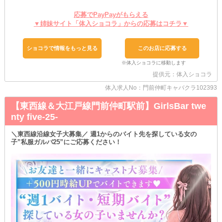
「その他の業務が多くて、なかなか席につけない」
「頑張りたいのに、利益優先で思うように仕事ができない」
応募でPayPayがもらえる
そんな不満を抱えている方は、ぜひ当店へ！
▼姉妹サイト「体入ショコラ」からの応募はコチラ▼
★－－－－－－－－・・・
お客様とキャストの繋がりを大切にしているため、ムリに高いお酒
ショコラで情報をもっと見る
このお店に応募する
をすすめたり、雰囲気を悪くしたりするようなことはありません。
一流のマナー・おもてなしスキル・接客のコツなど、イチから全て
レクチャーしていくのでご安心ください。
提供元：体入ショコラ
『大人』だからこそ楽しめる極上の空間で、忘れられない時間作り
体入求人No：門前仲町キャバクラ102393
を行いませんか？
【東西線＆大江戸線門前仲町駅前】GirlsBar twe
学生さん・OLさん・Wワークさんなど、それぞれのライフスタイル
に合わせてお仕事が可能です。
nty five-25-
勤務時間や曜日は随時、相談OK！
＼東西線沿線女子大募集／ 週1からのバイト先を探している女の
経験者さんは前店の待遇やお給料を考慮しますので、今以上に稼げ
子”私服ガルバ25”にご応募ください！
る環境になれることをお約束いたします。