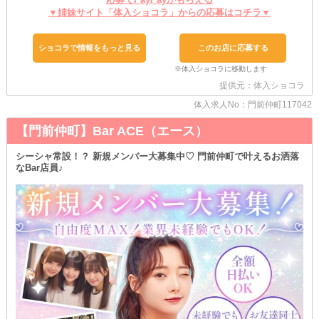
小遣いを稼ぐことが可能です♪
▼姉妹サイト「体入ショコラ」からの応募はコチラ▼
しかも、週末はお客様の数も多くなりバックでお給料をUPしやす
いタイミング！
少ない勤務数でもしっかり高収入を叶えられるのが、当店でお仕事
ショコラで情報をもっと見る
このお店に応募する
する大きなメリットです◎
◇◆経験者さんも大歓迎◆◇
提供元：体入ショコラ
以前、他店様でナイトワークをしたことがある子は《各種優遇》し
て採用♪
体入求人No：門前仲町117042
これまでの実績や給与面を考慮し、勤務条件を決定します♥
もし、ご希望の待遇があれば、面接時にお気軽にお伝えください！
【門前仲町】Bar ACE（エース）
あなたがより活躍できる環境を整えてお迎えします♥
シーシャ常設！？ 新規メンバー大募集中♡ 門前仲町で叶えるお洒落
少しでも気になったら、お気軽にご連絡ください！
なBar店員♪
あなたと一緒に働ける日を楽しみにしています♪