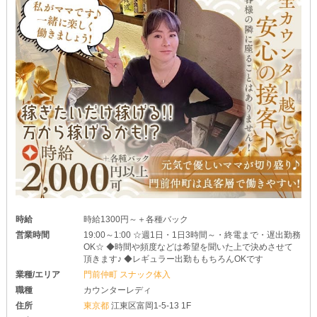
時給
時給1300円～＋各種バック
営業時間
19:00～1:00 ☆週1日・1日3時間～・終電まで・遅出勤務
OK☆ ◆時間や頻度などは希望を聞いた上で決めさせて
頂きます♪ ◆レギュラー出勤ももちろんOKです
業種/エリア
門前仲町 スナック体入
職種
カウンターレディ
住所
東京都
江東区富岡1-5-13 1F