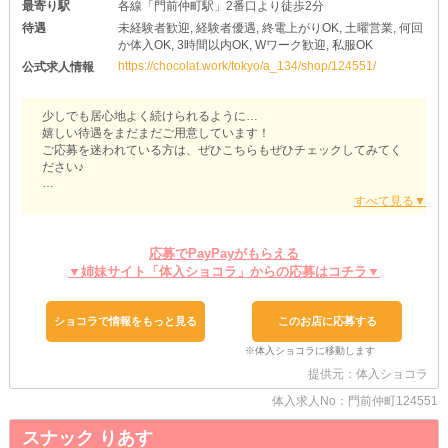
最寄り駅
各線「門前仲町駅」2番口より徒歩2分
待遇
未経験者歓迎, 経験者優遇, 終電上がりOK, 土曜営業, 何回
か体入OK, 3時間以内OK, Wワーク歓迎, 私服OK
https://chocolat.work/tokyo/a_134/shop/124551/
公式求人情報
少しでも居心地よく続けられるように…
嬉しい待遇をまだまだご用意しています！
ご応募を迷われている方は、ぜひこちらもぜひチェックしてみてく
ださい♪
『【門前仲町】Hali（ハーリー）』
❁移籍先にもうってつけ❁
他店様で夜職の経験がある方も大歓迎！
応募でPayPayがもらえる
お持ちのスキルを加味して《最大限優遇》のうえお迎えします◎
▼姉妹サイト「体入ショコラ」からの応募はコチラ▼
ご希望の条件や前店でのお悩み・不満があれば、面接時に遠慮なく
教えてください♪
ショコラで情報をもっと見る
このお店に応募する
❁服装はあなたにお任せ❁
勤務中はお店の雰囲気に合う《私服コーデ》でOK！
その日の気分に合わせてお洋服を決められるうえ、露出度が高い衣
提供元：体入ショコラ
装が苦手な方も安心です◎
髪型・アクセ・ネイルに関しても自由！
体入求人No：門前仲町124551
個性を活かしながら楽しくお仕事してください♪
スナック りあす
❁マイペースに働ける❁