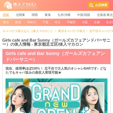
お店検索
関東
北関東
関西
東海
九州/沖縄
中国/四国
北海道/東北
東京
新宿
神奈川
千葉
埼玉
宇都宮
大阪
京都
名古
キャバクラ体入なら［体入マカロン］
東京キャバクラ体入
北千住キャバク
Girls cafe and Bar Sunny（ガールズカフェアンドバーサニ
ー）の体入情報 - 東京都足立区/体入マカロン
Girls cafe and Bar Sunny（ガールズカフェアン
ドバーサニー）
現在、採用率ほぼ100%！ 北千住で大人気のオシャレBARです♪ どな
たでもキャバ並みの高収入実現可能★