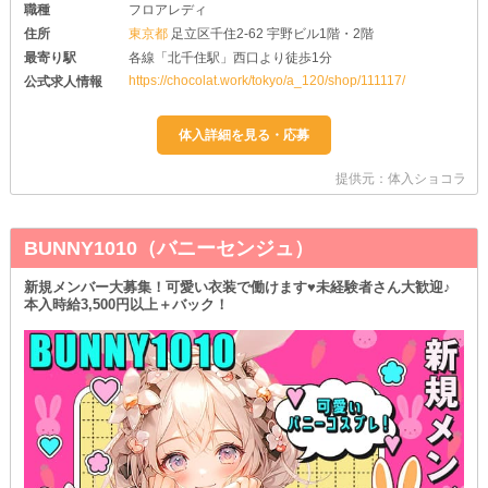
職種
フロアレディ
住所
東京都
足立区千住2-62 宇野ビル1階・2階
最寄り駅
各線「北千住駅」西口より徒歩1分
https://chocolat.work/tokyo/a_120/shop/111117/
公式求人情報
提供元：体入ショコラ
BUNNY1010（バニーセンジュ）
新規メンバー大募集！可愛い衣装で働けます♥未経験者さん大歓迎♪
本入時給3,500円以上＋バック！