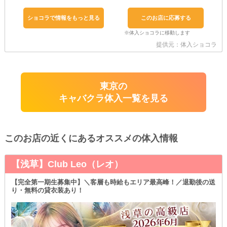
ショコラで情報をもっと見る
このお店に応募する
提供元：体入ショコラ
東京の
キャバクラ体入一覧を見る
このお店の近くにあるオススメの体入情報
【浅草】Club Leo（レオ）
【完全第一期生募集中】＼客層も時給もエリア最高峰！／退勤後の送
り・無料の貸衣装あり！