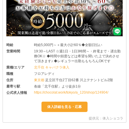
時給
時給5,000円～＋最大小計60％◆全額日払い
営業時間
19:30～LAST ☆週1日・1日3時間～・終電まで・遅出勤
務OK☆ ◆時間や頻度などは希望を聞いた上で決めさせ
て頂きます♪ ◆レギュラー出勤ももちろんOKです
業種/エリア
北千住 キャバクラ体入
職種
フロアレディ
住所
東京都
足立区千住2丁目62番 川上テナントビル2階
最寄り駅
各線「北千住駅」より徒歩1分
https://chocolat.work/tokyo/a_120/shop/124904/
公式求人情報
提供元：体入ショコラ