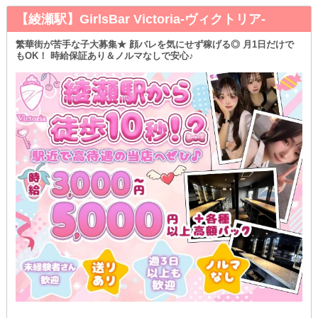
【綾瀬駅】GirlsBar Victoria-ヴィクトリア-
繁華街が苦手な子大募集★ 顔バレを気にせず稼げる◎ 月1日だけで
もOK！ 時給保証あり＆ノルマなしで安心♪