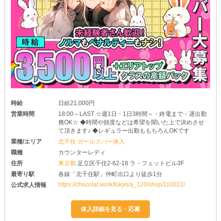
時給
日給21,000円
営業時間
18:00～LAST ☆週1日・1日3時間～・終電まで・遅出勤
務OK☆ ◆時間や頻度などは希望を聞いた上で決めさせ
て頂きます♪ ◆レギュラー出勤ももちろんOKです
業種/エリア
北千住 ガールズバー体入
職種
カウンターレディ
住所
東京都
足立区千住2-62-18 ラ・フェットビル3F
最寄り駅
各線「北千住駅」仲町出口より徒歩1分
https://chocolat.work/tokyo/a_120/shop/110022/
公式求人情報