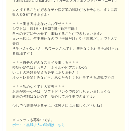
【Girls cafe and Bar Sunny（ガールズカフェアンドバーサニー）】
人と接することが好きな子や接客業の経験がある子なら、すぐに高
収入をGETできますよ♪
＊＊＊働き方はあなたにお任せ＊＊＊
シフトは、週1日・1日3時間～勤務可能！
自分の予定に合わせて、出勤することができちゃいます♪
また当店は、年中無休なので『平日だけ』や『週末だけ』でも大丈
夫◎
学生さんやOLさん、Wワークさんでも、無理なくお仕事を続けられ
る職場です！
＊＊＊自分の好きなスタイル働ける＊＊＊
髪型や髪色はもちろん、ネイルやピアスもOK☆
いつもの格好を変える必要はありません！
オシャレを楽しみながら、あなたらしくお仕事できる環境です◎
＊＊＊飲めなくても大丈夫＊＊＊
お酒が苦手な子は、ソフトドリンクで接客しちゃいましょう☆
飲酒の強制はないので、安心してお仕事できますよ♪
少しでも興味がある子は、体験入店にお越しくださいね！
※スタッフも募集中です。
ボーイ・黒服求人の詳細はこちら