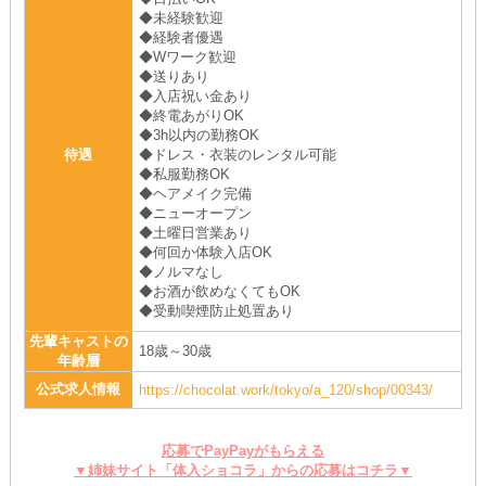
◆未経験歓迎
◆経験者優遇
◆Wワーク歓迎
◆送りあり
◆入店祝い金あり
◆終電あがりOK
◆3h以内の勤務OK
待遇
◆ドレス・衣装のレンタル可能
◆私服勤務OK
◆ヘアメイク完備
◆ニューオープン
◆土曜日営業あり
◆何回か体験入店OK
◆ノルマなし
◆お酒が飲めなくてもOK
◆受動喫煙防止処置あり
先輩キャストの
18歳～30歳
年齢層
公式求人情報
https://chocolat.work/tokyo/a_120/shop/00343/
応募でPayPayがもらえる
▼姉妹サイト「体入ショコラ」からの応募はコチラ▼