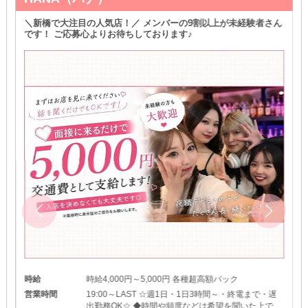
＼新橋で大注目の人気店！／ メンバーの9割以上が未経験者さん
です！ ご応募心よりお待ちしております♪
時給
時給4,000円～5,000円 各種超高額バック
営業時間
19:00～LAST ☆週1日・1日3時間～・終電まで・遅
出勤務OK☆ ◆時間や頻度などは希望を聞いた上で決