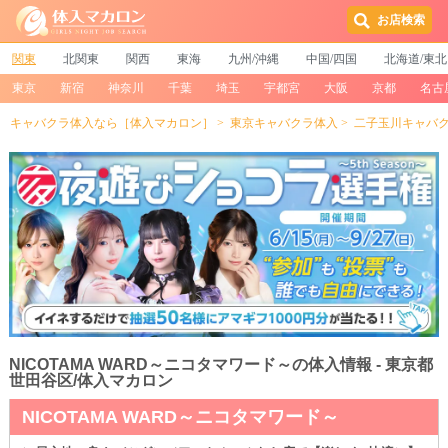
お店検索
関東
北関東
関西
東海
九州/沖縄
中国/四国
北海道/東北
東京
新宿
神奈川
千葉
埼玉
宇都宮
大阪
京都
名古
キャバクラ体入なら［体入マカロン］
東京キャバクラ体入
二子玉川キャバ
NICOTAMA WARD～ニコタマワード～の体入情報 - 東京都
世田谷区/体入マカロン
NICOTAMA WARD～ニコタマワード～