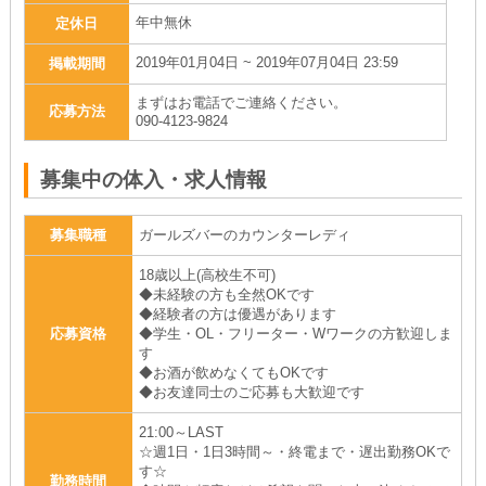
年中無休
定休日
2019年01月04日 ~ 2019年07月04日 23:59
掲載期間
まずはお電話でご連絡ください。
応募方法
090-4123-9824
募集中の体入・求人情報
募集職種
ガールズバーのカウンターレディ
18歳以上(高校生不可)
◆未経験の方も全然OKです
◆経験者の方は優遇があります
応募資格
◆学生・OL・フリーター・Wワークの方歓迎しま
す
◆お酒が飲めなくてもOKです
◆お友達同士のご応募も大歓迎です
21:00～LAST
☆週1日・1日3時間～・終電まで・遅出勤務OKで
す☆
勤務時間