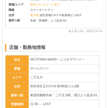
めさせて頂きます♪ ◆レギュラー出勤ももちろんOK
業種/エリア
新宿 ガールズバー体入
です
職種
カウンターレディ
住所
東京都
港区新橋2-9-5 中銀新橋ビルB1F
最寄り駅
各線「新橋駅」より徒歩3分
体入求人No：新宿114134
30
店舗・勤務地情報
NICOTAMA WARD～ニコタマワード～
店名
ガールズバー
業種
二子玉川
エリア
世田谷区玉川3-5-8 第4明友ビル2階
住所
東急田園都市線「二子玉川駅」西口より徒歩2分
最寄り駅
21:00 ～ LAST
営業時間