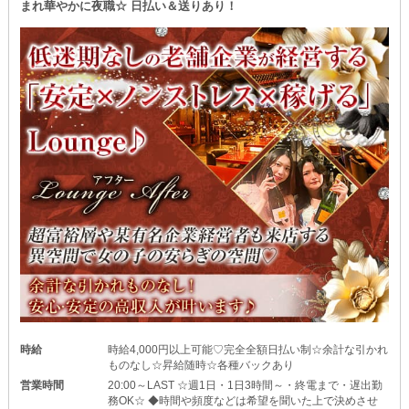
まれ華やかに夜職☆ 日払い＆送りあり！
時給
時給4,000円以上可能♡完全全額日払い制☆余計な引かれ
ものなし☆昇給随時☆各種バックあり
営業時間
20:00～LAST ☆週1日・1日3時間～・終電まで・遅出勤
務OK☆ ◆時間や頻度などは希望を聞いた上で決めさせ