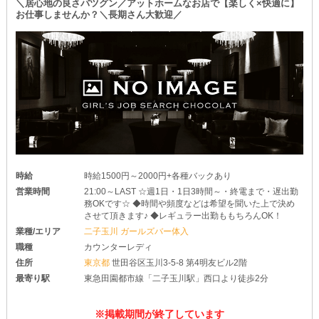
＼居心地の良さバツグン／アットホームなお店で【楽しく×快適に】
お仕事しませんか？＼長期さん大歓迎／
時給
時給1500円～2000円+各種バックあり
営業時間
21:00～LAST ☆週1日・1日3時間～・終電まで・遅出勤
務OKです☆ ◆時間や頻度などは希望を聞いた上で決め
させて頂きます♪ ◆レギュラー出勤ももちろんOK！
業種/エリア
二子玉川 ガールズバー体入
職種
カウンターレディ
住所
東京都
世田谷区玉川3-5-8 第4明友ビル2階
最寄り駅
東急田園都市線「二子玉川駅」西口より徒歩2分
※掲載期間が終了しています