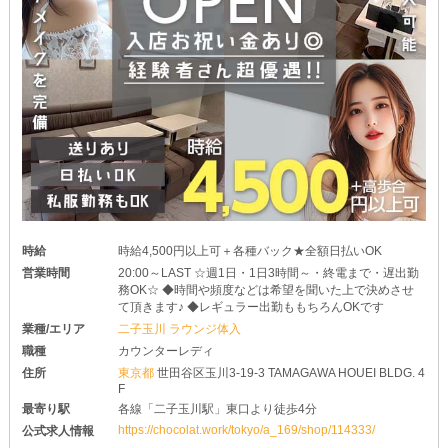
時給
時給4,500円以上可＋各種バック★全額日払いOK
営業時間
20:00～LAST ☆週1日・1日3時間～・終電まで・遅出勤
務OK☆ ◆時間や頻度などは希望を聞いた上で決めさせ
て頂きます♪ ◆レギュラー出勤ももちろんOKです
業種/エリア
二子玉川 ラウンジ体入
職種
カウンターレディ
住所
東京都
世田谷区玉川3-19-3 TAMAGAWA HOUEI BLDG. 4
F
最寄り駅
各線「二子玉川駅」東口より徒歩4分
https://chocolat.work/tokyo/a_169/shop/114333/
公式求人情報