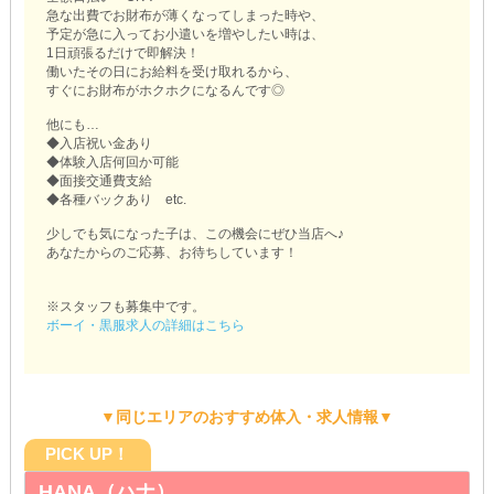
急な出費でお財布が薄くなってしまった時や、
予定が急に入ってお小遣いを増やしたい時は、
1日頑張るだけで即解決！
働いたその日にお給料を受け取れるから、
すぐにお財布がホクホクになるんです◎
他にも…
◆入店祝い金あり
◆体験入店何回か可能
◆面接交通費支給
◆各種バックあり etc.
少しでも気になった子は、この機会にぜひ当店へ♪
あなたからのご応募、お待ちしています！
※スタッフも募集中です。
ボーイ・黒服求人の詳細はこちら
▼同じエリアのおすすめ体入・求人情報▼
PICK UP！
HANA（ハナ）