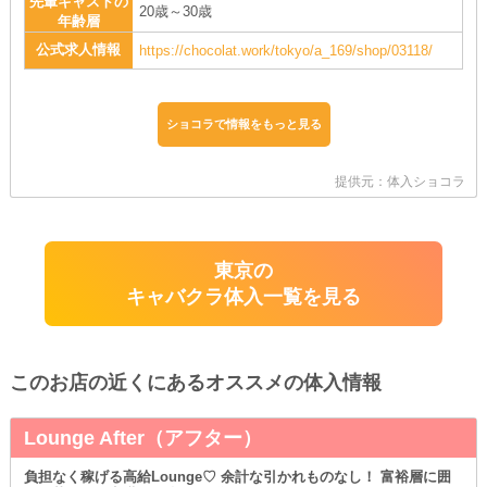
先輩キャストの
20歳～30歳
年齢層
公式求人情報
https://chocolat.work/tokyo/a_169/shop/03118/
ショコラで情報をもっと見る
提供元：体入ショコラ
東京の
キャバクラ体入一覧を見る
このお店の近くにあるオススメの体入情報
Lounge After（アフター）
負担なく稼げる高給Lounge♡ 余計な引かれものなし！ 富裕層に囲