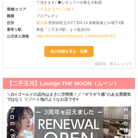
て頂きます♪ ◆レギュラー出勤も大歓迎
業種/エリア
二子玉川 ラウンジ体入
職種
フロアレディ
住所
東京都
世田谷区玉川3丁目6-13 栄家新倉ビル地下1階
最寄り駅
東急「二子玉川駅」より徒歩2分
https://chocolat.work/tokyo/a_169/shop/119781/
公式求人情報
提供元：体入ショコラ
【二子玉川】Lounge THE MOON（ムーン）
＼白×ゴールドの店内はまさに空間美！／ “ギラギラ感”のある雰囲気
ではなく リゾート地のようなお店です♥