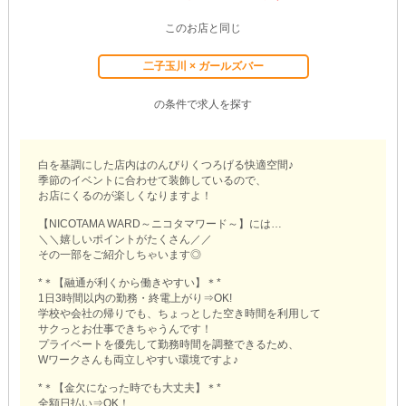
このお店と同じ
二子玉川 × ガールズバー
の条件で求人を探す
白を基調にした店内はのんびりくつろげる快適空間♪
季節のイベントに合わせて装飾しているので、
お店にくるのが楽しくなりますよ！
【NICOTAMA WARD～ニコタマワード～】には…
＼＼嬉しいポイントがたくさん／／
その一部をご紹介しちゃいます◎
*＊【融通が利くから働きやすい】＊*
1日3時間以内の勤務・終電上がり⇒OK!
学校や会社の帰りでも、ちょっとした空き時間を利用して
サクっとお仕事できちゃうんです！
プライベートを優先して勤務時間を調整できるため、
Wワークさんも両立しやすい環境ですよ♪
*＊【金欠になった時でも大丈夫】＊*
全額日払い⇒OK！