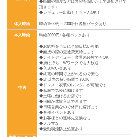
◆時間や頻度などは希望を聞いた上で決めさせて
頂きます♪
◆レギュラー出勤ももちろんOK！
体入時給
時給1500円～2000円+各種バックあり
本入時給
時給2000円+各種バックあり
◆お給料を当日に全額日払い可能
◆面接の際の交通費支給します
◆ナイトデビュー！業界未経験でもOK
◆掛け持ち・Wワークでも大歓迎
◆入店祝い金あり
◆終電の時間で上がれるので安心
◆3h以内の短い時間でもOK
◆ドレス・衣装のレンタルが可能です
待遇
◆私服で気軽に働けます
◆土曜に働けるお店です
◆何回か体験入店できます
◆日曜営業なので休日に稼げます
◆各種イベントあり
◆お客様との連絡先交換なし
◆ノルマなし
◆受動喫煙防止処置あり