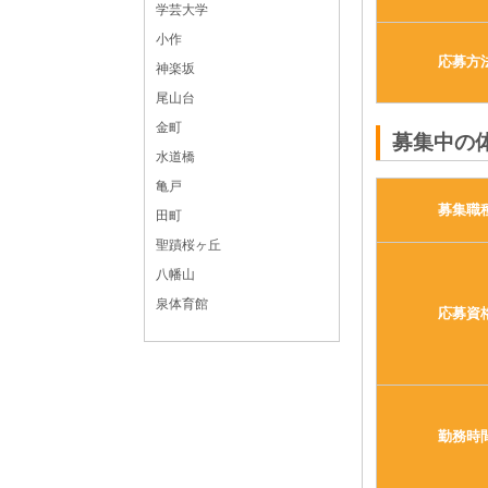
学芸大学
小作
応募方
神楽坂
尾山台
金町
募集中の
水道橋
亀戸
募集職
田町
聖蹟桜ヶ丘
八幡山
泉体育館
応募資
勤務時