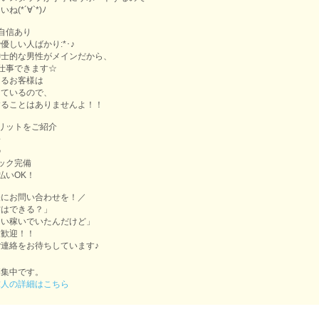
(*´∀`*)ﾉ
自信あり
優しい人ばかり:*･♪
紳士的な男性がメインだから、
仕事できます☆
あるお客様は
しているので、
することはありませんよ！！
リットをご紹介
～
♪
ック完備
払いOK！
軽にお問い合わせを！／
方はできる？」
らい稼いでいたんだけど」
大歓迎！！
連絡をお待ちしています♪
募集中です。
求人の詳細はこちら