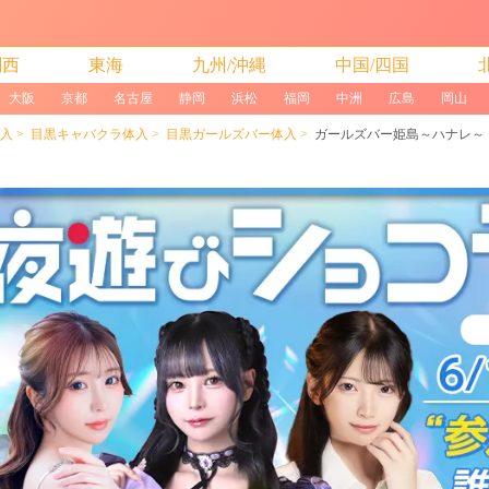
関西
東海
九州/沖縄
中国/四国
大阪
京都
名古屋
静岡
浜松
福岡
中洲
広島
岡山
入
目黒キャバクラ体入
目黒ガールズバー体入
ガールズバー姫島～ハナレ～