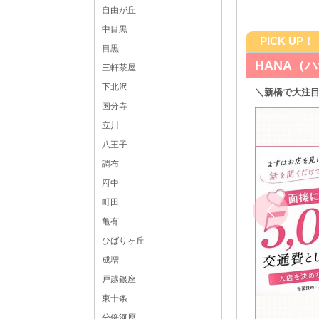
自由が丘
中目黒
PICK UP！
目黒
HANA（
三軒茶屋
下北沢
日1万以上稼げます☆
＼新橋で大注目
国分寺
最大時給6,000円＋各種バック☆友達応募OK
立川
17:00～LAST ☆週1日・1日3時間～・終電まで・遅出
勤務OK☆ ◆時間や頻度などは希望を聞いた上で決め
八王子
させて頂きます♪ ◆レギュラー出勤ももちろんOKです
新宿 ガールズバー体入
調布
カウンターレディ
府中
東京都
新宿区歌舞伎町2-45-2 GEST32ビル2F202号室
町田
西武新宿線「西武新宿駅」より徒歩1分 各線「新宿
亀有
駅」より徒歩7分 各線「東新宿駅」より徒歩8分
ひばりヶ丘
成増
戸越銀座
東十条
分倍河原