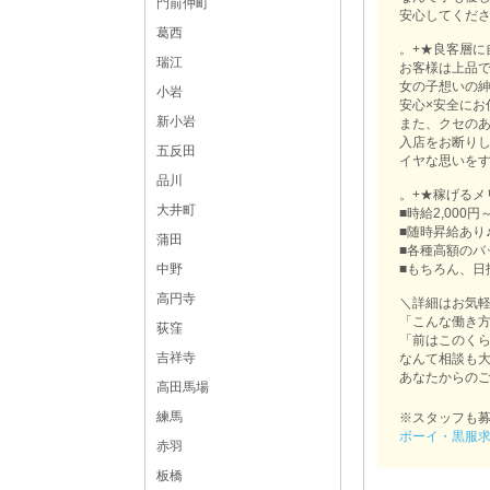
門前仲町
安心してくださいね
葛西
。+★良客層に
瑞江
お客様は上品で
女の子想いの
小岩
安心×安全にお
新小岩
また、クセの
入店をお断り
五反田
イヤな思いを
品川
。+★稼げるメ
大井町
■時給2,000円
■随時昇給あり
蒲田
■各種高額のバ
■もちろん、日
中野
高円寺
＼詳細はお気
「こんな働き
荻窪
「前はこのく
吉祥寺
なんて相談も
あなたからのご
高田馬場
練馬
※スタッフも
ボーイ・黒服
赤羽
板橋