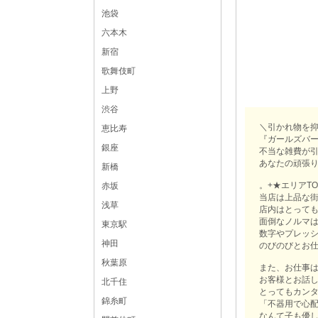
池袋
六本木
新宿
歌舞伎町
上野
渋谷
＼引かれ物を
恵比寿
『ガールズバ
銀座
不当な雑費が引
あなたの頑張
新橋
。+★エリアT
赤坂
当店は上品な街
浅草
店内はとって
面倒なノルマ
東京駅
数字やプレッ
神田
のびのびとお
秋葉原
また、お仕事
お客様とお話
北千住
とってもカンタ
錦糸町
「不器用で心
なんて子も優