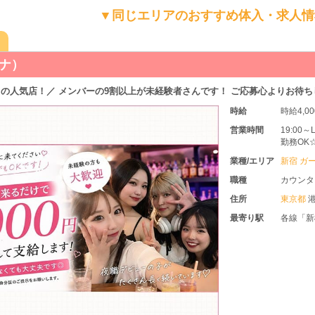
▼同じエリアのおすすめ体入・求人情
ハナ）
の人気店！／ メンバーの9割以上が未経験者さんです！ ご応募心よりお待ち
時給
時給4,0
営業時間
19:00
勤務OK
させて頂
業種/エリア
新宿 ガ
職種
カウンタ
住所
東京都
港
最寄り駅
各線「新