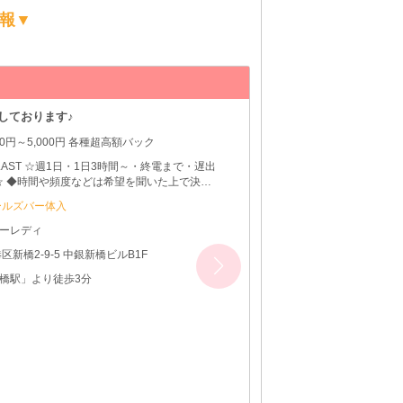
報▼
制服カフェ はち
しております♪
3ヶ月卒業だから上下関
00円～5,000円 各種超高額バック
～LAST ☆週1日・1日3時間～・終電まで・遅出
☆ ◆時間や頻度などは希望を聞いた上で決め
きます♪ ◆レギュラー出勤ももちろんOKです
ールズバー体入
ーレディ
区新橋2-9-5 中銀新橋ビルB1F
橋駅」より徒歩3分