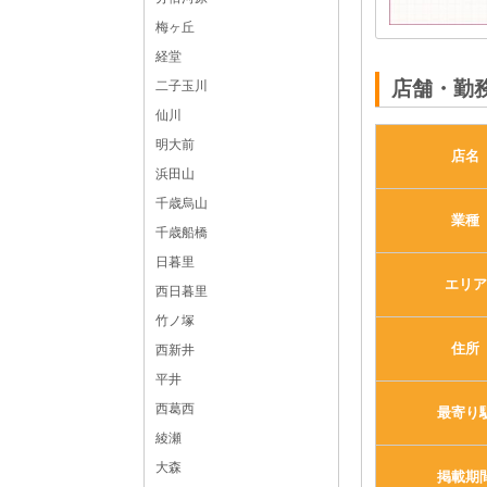
梅ヶ丘
体入求人No：新宿124630
経堂
店舗・勤
二子玉川
仙川
明大前
店名
浜田山
千歳烏山
業種
千歳船橋
日暮里
エリア
西日暮里
竹ノ塚
住所
西新井
平井
西葛西
最寄り
綾瀬
大森
掲載期