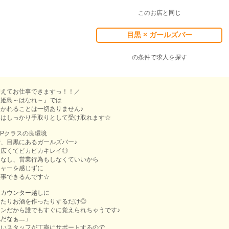
このお店と同じ
目黒 × ガールズバー
の条件で求人を探す
抑えてお仕事できますっ！！／
ー姫島～はなれ～』では
かれることは一切ありません♪
りはしっかり手取りとして受け取れます☆
OPクラスの良環境
、目黒にあるガールズバー♪
も広くてピカピカキレイ◎
はなし、営業行為もしなくていいから
シャーを感じずに
仕事できるんです☆
はカウンター越しに
したりお酒を作ったりするだけ◎
ンだから誰でもすぐに覚えられちゃうです♪
配だなぁ…」
しいスタッフが丁寧にサポートするので