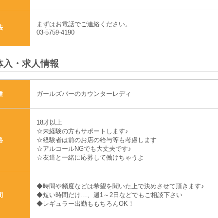
まずはお電話でご連絡ください。
法
03-5759-4190
体入・求人情報
ガールズバーのカウンターレディ
種
18才以上
☆未経験の方もサポートします♪
☆経験者は前のお店の給与等も考慮します
格
☆アルコールNGでも大丈夫です♪
☆友達と一緒に応募して働けちゃうよ
◆時間や頻度などは希望を聞いた上で決めさせて頂きます♪
◆短い時間だけ…、週1～2日などでもご相談下さい
間
◆レギュラー出勤ももちろんOK！