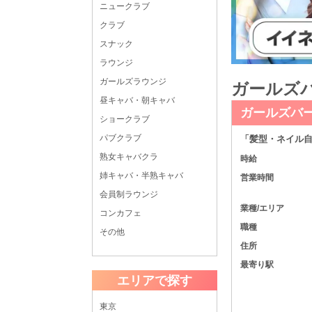
ニュークラブ
クラブ
スナック
ラウンジ
ガールズラウンジ
ガールズバ
昼キャバ・朝キャバ
ガールズバ
ショークラブ
パブクラブ
「髪型・ネイル
熟女キャバクラ
時給
姉キャバ・半熟キャバ
営業時間
会員制ラウンジ
業種/エリア
コンカフェ
職種
その他
住所
最寄り駅
エリアで探す
東京