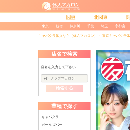
関東
北関東
東京
新宿
神奈川
千葉
埼玉
宇都宮
キャバクラ体入なら［体入マカロン］
東京キャバクラ体
店名で検索
店名を入力して下さい
検索する
業種で探す
キャバクラ
ガールズバー