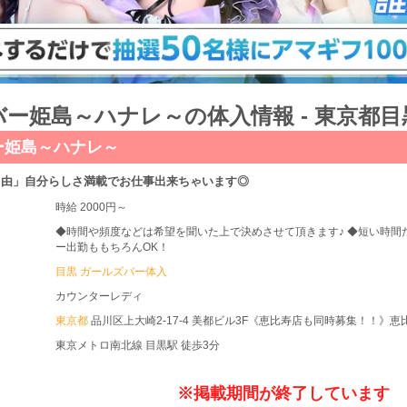
ー姫島～ハナレ～の体入情報 - 東京都目
ー姫島～ハナレ～
自由」自分らしさ満載でお仕事出来ちゃいます◎
時給 2000円～
◆時間や頻度などは希望を聞いた上で決めさせて頂きます♪ ◆短い時間
ー出勤ももちろんOK！
目黒 ガールズバー体入
カウンターレディ
東京都
品川区上大崎2-17-4 美都ビル3F《恵比寿店も同時募集！！》恵比
東京メトロ南北線 目黒駅 徒歩3分
※掲載期間が終了しています