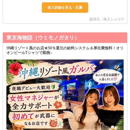
提供元：体入ショコラ
東京海物語（ウミモノガタリ）
沖縄リゾート風のお店★50％還元の給料システム＆厚生費無料！オリ
オンビールTシャツで勤務♪