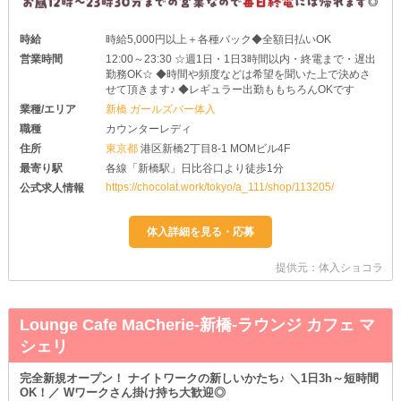
時給
時給5,000円以上＋各種バック◆全額日払いOK
営業時間
12:00～23:30 ☆週1日・1日3時間以内・終電まで・遅出
勤務OK☆ ◆時間や頻度などは希望を聞いた上で決めさ
せて頂きます♪ ◆レギュラー出勤ももちろんOKです
業種/エリア
新橋 ガールズバー体入
職種
カウンターレディ
住所
東京都
港区新橋2丁目8-1 MOMビル4F
最寄り駅
各線「新橋駅」日比谷口より徒歩1分
https://chocolat.work/tokyo/a_111/shop/113205/
公式求人情報
提供元：体入ショコラ
Lounge Cafe MaCherie-新橋-ラウンジ カフェ マ
シェリ
完全新規オープン！ ナイトワークの新しいかたち♪ ＼1日3h～短時間
OK！／ Wワークさん掛け持ち大歓迎◎