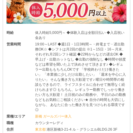
時給
体入時給5,000円～ ◆体験入店は全額日払い ◆入店祝い
金あり
営業時間
19:00～LAST ◆週1日・1日3時間～・終電まで・遅出勤
務OK☆ ◆シフトは月2回の提出 ※1～15日・16～月末、
それぞれ月2回シフト確認 ◆22時からなどの遅出OK ◆
早上げ・出勤カットなし ◆出勤の強制なし ◆時間や頻度
などは希望を聞いた上で決めさせて頂きます♪ ◆レギュ
ラー出勤ももちろんOKです 「学校終わりだけ働きた
い」 「本業後に少しだけ出勤したい」 「週末を中心に入
りたい」 そんな働き方も大歓迎です♪ 曜日や時間帯の相
談もできるので、 ライフスタイルに合わせて無理なく続
けられます◎ もちろん、レギュラー勤務でしっかり働き
たい方も大歓迎！ 土日祝のみの勤務や、 平日のみの勤務
などもお気軽にご相談ください★ 自分の時間も大切にし
ながら、 あなたに合った働き方を見つけられる環境です
◎
業種/エリア
新橋 ガールズバー体入
職種
カウンターレディ
住所
東京都
港区新橋3-21-4 ル・グラシエルBLDG.26 3F