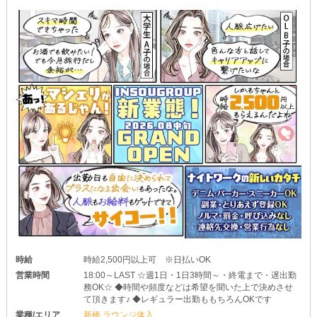
時給
時給2,500円以上可 ※日払いOK
営業時間
18:00～LAST ☆週1日・1日3時間～・終電まで・遅出勤
務OK☆ ◆時間や頻度などは希望を聞いた上で決めさせ
て頂きます♪ ◆レギュラー出勤ももちろんOKです
業種/エリア
新橋 ラウンジ体入