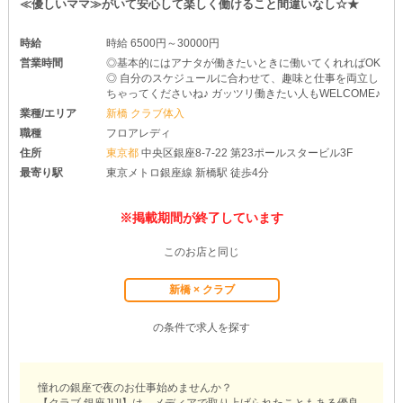
≪優しいママ≫がいて安心して楽しく働けること間違いなし☆★
時給
時給 6500円～30000円
営業時間
◎基本的にはアナタが働きたいときに働いてくれればOK
◎ 自分のスケジュールに合わせて、趣味と仕事を両立し
ちゃってくださいね♪ ガッツリ働きたい人もWELCOME♪
業種/エリア
新橋 クラブ体入
職種
フロアレディ
住所
東京都
中央区銀座8-7-22 第23ポールスタービル3F
最寄り駅
東京メトロ銀座線 新橋駅 徒歩4分
※掲載期間が終了しています
このお店と同じ
新橋 × クラブ
の条件で求人を探す
憧れの銀座で夜のお仕事始めませんか？
【クラブ 銀座JIJI】は、メディアで取り上げられたこともある優良