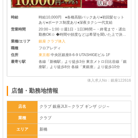
時給
時給10,000円 ♦各種高額バックあり♦初回髪セット
あり♦ボーナス制度あり♦深夜タクシー代支給
営業時間
20:00～1:00 ☆週1日・1日3時間～・終電まで・遅出
勤務OK☆ ◆時間や頻度などは希望を聞いた上で決め
させて頂きます♪ ◆レギュラー出勤ももちろんOKで
業種/エリア
銀座 クラブ体入
す
職種
フロアレディ
住所
東京都
中央区銀座8-6-9 UTASHIGEビル 1F
最寄り駅
各線「新橋駅」より徒歩3分 東京メトロ日比谷線「銀
座駅」より徒歩8分 各線「東銀座」より徒歩10分
15
体入求人No：銀座122616
店舗・勤務地情報
店名
クラブ 銀座JIJI～クラブ ギンザ ジジ～
業種
クラブ
エリア
新橋