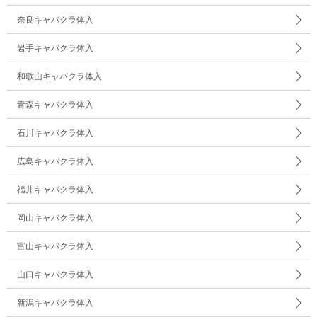
奈良キャバクラ体入
岩手キャバクラ体入
和歌山キャバクラ体入
青森キャバクラ体入
石川キャバクラ体入
広島キャバクラ体入
福井キャバクラ体入
岡山キャバクラ体入
富山キャバクラ体入
山口キャバクラ体入
新潟キャバクラ体入