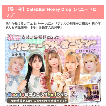
【昼・夜】Cafe&Bar Honey Drop（ハニードロ
ップ）
昼から働けるカフェ＆バー♥ お店オリジナルの制服をご用意✦ 初心者
さんも積極採用♪ 【毎日面接体入受付中】