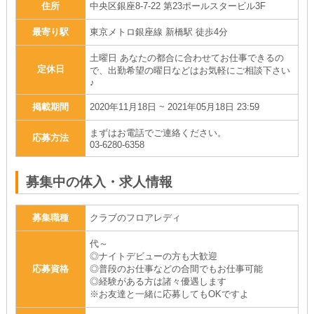
住所
中央区銀座8-7-22 第23ポールスタービル3F
最寄り駅
東京メトロ銀座線 新橋駅 徒歩4分
土曜日 あなたの都合に合わせてお仕事できるの
定休日
で、出勤希望の曜日などはお気軽にご相談下さい
♪
掲載期間
2020年11月18日 ~ 2021年05月18日 23:59
まずはお電話でご連絡ください。
応募方法
03-6280-6358
募集中の体入・求人情報
募集職種
クラブのフロアレディ
代～
◎ナイトデビューの方も大歓迎
応募資格
◎普段のお仕事などの合間でもお仕事可能
◎経験がある方は諸々優遇します
※お友達と一緒に応募してもOKですよ