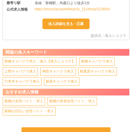
最寄り駅
各線「新橋駅」烏森口より徒歩1分
https://chocolat.work/tokyo/a_111/shop/113804/
公式求人情報
提供元：体入ショコラ
関連の体入キーワード
新橋キャバクラ求人・体入【体入ショコラ】
新橋キャバクラ体入
上野キャバクラ体入
神田キャバクラ体入
秋葉原キャバクラ体入
六本木キャバクラ体入
銀座キャバクラ体入
おすすめ求人情報
新橋の女性バイト・求人
新橋の単発女性バイト・求人
新橋の日払い女性バイト・求人