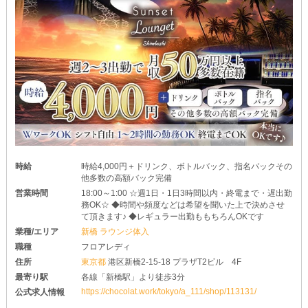
時給
時給4,000円＋ドリンク、ボトルバック、指名バックその
他多数の高額バック完備
営業時間
18:00～1:00 ☆週1日・1日3時間以内・終電まで・遅出勤
務OK☆ ◆時間や頻度などは希望を聞いた上で決めさせ
て頂きます♪ ◆レギュラー出勤ももちろんOKです
業種/エリア
新橋 ラウンジ体入
職種
フロアレディ
住所
東京都
港区新橋2-15-18 プラザT2ビル 4F
最寄り駅
各線「新橋駅」より徒歩3分
https://chocolat.work/tokyo/a_111/shop/113131/
公式求人情報