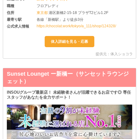
職種
フロアレディ
住所
東京都
港区新橋2-15-18 プラザT2ビル1.2F
最寄り駅
各線「新橋駅」より徒歩3分
https://chocolat.work/tokyo/a_111/shop/124328/
公式求人情報
提供元：体入ショコラ
Sunset Lounget ー新橋ー（サンセットラウンジ
ェット）
INSOUグループ最新店！ 未経験者さんが活躍できるお店です◎ 専任
スタッフがあなたを全力サポート！