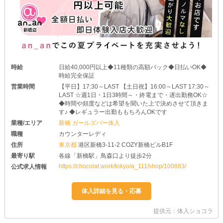
時給
日給40,000円以上◆11種類の高額バック◆日払いOK◆
時給完全保証
営業時間
【平日】17:30～LAST 【土日祝】16:00～LAST 17:30～
LAST ☆週1日・1日3時間～・終電まで・遅出勤務OK☆
◆時間や頻度などは希望を聞いた上で決めさせて頂きま
す♪ ◆レギュラー出勤ももちろんOKです
業種/エリア
新橋 ガールズバー体入
職種
カウンターレディ
住所
東京都
港区新橋3-11-2 COZY新橋ビルB1F
最寄り駅
各線「新橋駅」鳥森口より徒歩2分
https://chocolat.work/tokyo/a_111/shop/100883/
公式求人情報
提供元：体入ショコラ