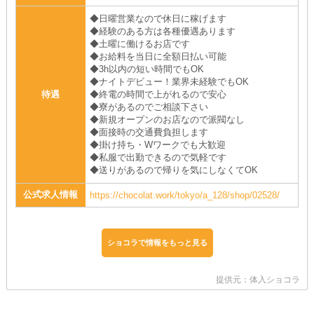
◆日曜営業なので休日に稼げます
◆経験のある方は各種優遇あります
◆土曜に働けるお店です
◆お給料を当日に全額日払い可能
◆3h以内の短い時間でもOK
◆ナイトデビュー！業界未経験でもOK
待遇
◆終電の時間で上がれるので安心
◆寮があるのでご相談下さい
◆新規オープンのお店なので派閥なし
◆面接時の交通費負担します
◆掛け持ち・Wワークでも大歓迎
◆私服で出勤できるので気軽です
◆送りがあるので帰りを気にしなくてOK
公式求人情報
https://chocolat.work/tokyo/a_128/shop/02528/
ショコラで情報をもっと見る
提供元：体入ショコラ