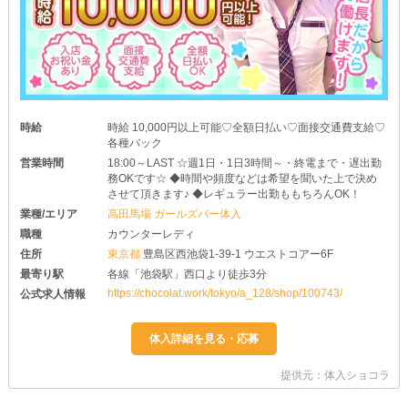
時給
時給 10,000円以上可能♡全額日払い♡面接交通費支給♡
各種バック
営業時間
18:00～LAST ☆週1日・1日3時間～・終電まで・遅出勤
務OKです☆ ◆時間や頻度などは希望を聞いた上で決め
させて頂きます♪ ◆レギュラー出勤ももちろんOK！
業種/エリア
高田馬場 ガールズバー体入
職種
カウンターレディ
住所
東京都
豊島区西池袋1-39-1 ウエストコアー6F
最寄り駅
各線「池袋駅」西口より徒歩3分
https://chocolat.work/tokyo/a_128/shop/100743/
公式求人情報
提供元：体入ショコラ