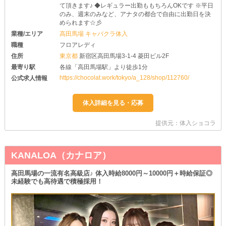
て頂きます♪ ◆レギュラー出勤ももちろんOKです ※平日
のみ、週末のみなど、アナタの都合で自由に出勤日を決
められます☆彡
業種/エリア
高田馬場 キャバクラ体入
職種
フロアレディ
住所
東京都
新宿区高田馬場3-1-4 菱田ビル2F
最寄り駅
各線「高田馬場駅」より徒歩1分
https://chocolat.work/tokyo/a_128/shop/112760/
公式求人情報
提供元：体入ショコラ
KANALOA（カナロア）
高田馬場の一流有名高級店♪ 体入時給8000円～10000円＋時給保証◎
未経験でも高待遇で積極採用！