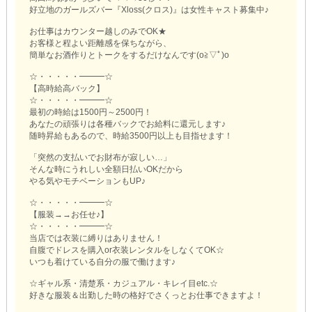
好立地のガールズバー『Xloss(クロス)』は女性キャスト募集中♪
お仕事はカウンター越しのみでOK★
お客様と程よい距離感を保ちながら、
簡単なお酒作りとトークをするだけなんです(o≧▽ﾟ)o
☆・・・・・━━━☆
【高時給高バック】
☆・・・・・━━━☆
最初の時給は1500円～2500円！
あなたの頑張りは各種バックでお給料に還元します♪
随時昇給もあるので、時給3500円以上も目指せます！
「突然の支払いでお財布が寂しい…」
そんな時にうれしい全額日払いOKだから
やる気やモチベーションもUP♪
☆・・・・・━━━☆
【服装→→お任せ♪】
☆・・・・・━━━☆
当店では衣装に縛りはありません！
自腹でドレスを購入or衣装レンタルをしなくてOK☆
いつも着けている自分の服で働けます♪
☆ギャル系・清楚系・カジュアル・キレイ目etc.☆
好きな服装＆出勤した時の格好でさくっとお仕事できますよ！