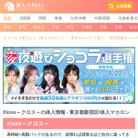
お店検索
関東
北関東
関西
東海
九州/沖縄
中国/四国
北海道/東北
東京
新宿
神奈川
千葉
埼玉
宇都宮
大阪
京都
名古
キャバクラ体入なら［体入マカロン］
東京キャバクラ体入
高田馬場キャバ
Xloss～クロス～の体入情報 - 東京都新宿区/体入マカロン
Xloss～クロス～
高時給+高額バックがあるので、頑張れば頑張るほど自分に返ってき