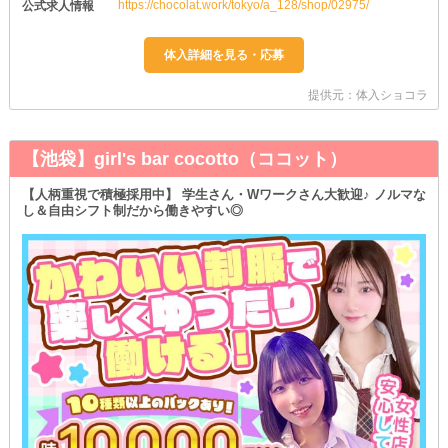
https://chocolat.work/tokyo/a_128/shop/02975/
公式求人情報
提供元：体入ショコラ
【池袋】girl's bar cocotto（ココット）
【人柄重視で積極採用中】 学生さん・Wワークさん大歓迎♪ ノルマな
し＆自由シフト制だから働きやすい◎