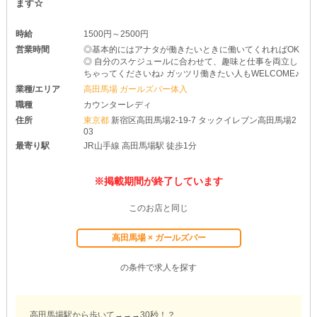
ます☆
時給
1500円～2500円
営業時間
◎基本的にはアナタが働きたいときに働いてくれればOK
◎ 自分のスケジュールに合わせて、趣味と仕事を両立し
ちゃってくださいね♪ ガッツリ働きたい人もWELCOME♪
業種/エリア
高田馬場 ガールズバー体入
職種
カウンターレディ
住所
東京都
新宿区高田馬場2-19-7 タックイレブン高田馬場2
03
最寄り駅
JR山手線 高田馬場駅 徒歩1分
※掲載期間が終了しています
このお店と同じ
高田馬場 × ガールズバー
の条件で求人を探す
高田馬場駅から歩いて→→→30秒！？