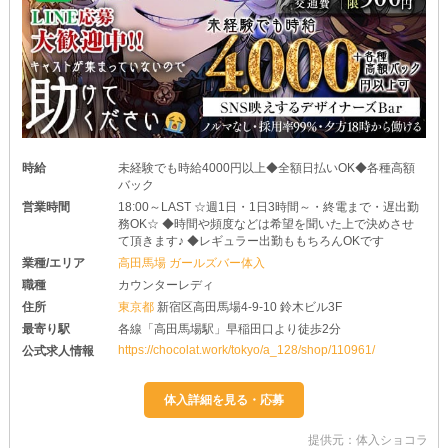
時給
未経験でも時給4000円以上◆全額日払いOK◆各種高額
バック
営業時間
18:00～LAST ☆週1日・1日3時間～・終電まで・遅出勤
務OK☆ ◆時間や頻度などは希望を聞いた上で決めさせ
て頂きます♪ ◆レギュラー出勤ももちろんOKです
業種/エリア
高田馬場 ガールズバー体入
職種
カウンターレディ
住所
東京都
新宿区高田馬場4-9-10 鈴木ビル3F
最寄り駅
各線「高田馬場駅」早稲田口より徒歩2分
https://chocolat.work/tokyo/a_128/shop/110961/
公式求人情報
提供元：体入ショコラ