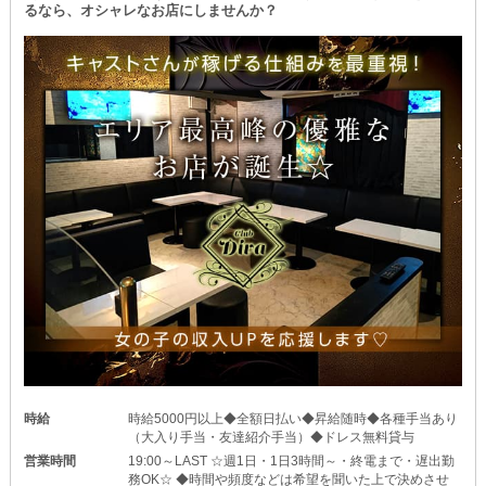
るなら、オシャレなお店にしませんか？
時給
時給5000円以上◆全額日払い◆昇給随時◆各種手当あり
（大入り手当・友達紹介手当）◆ドレス無料貸与
営業時間
19:00～LAST ☆週1日・1日3時間～・終電まで・遅出勤
務OK☆ ◆時間や頻度などは希望を聞いた上で決めさせ