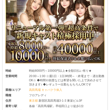
時給
時給8000円～10000円以上★全額日払い有り★
営業時間
20:00～1:00 ☆週1日・1日3時間～・終電まで・遅出勤務
OK☆ ◆時間や頻度などは希望を聞いた上で決めさせて
頂きます♪ ◆レギュラー出勤ももちろんOKです
業種/エリア
高田馬場 キャバクラ体入
職種
フロアレディ
住所
東京都
新宿区高田馬場3-1-3 東栄ビル3F
最寄り駅
各線「高田馬場駅」早稲田口より徒歩1分