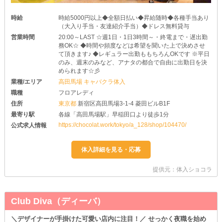
時給
時給5000円以上◆全額日払い◆昇給随時◆各種手当あり
（大入り手当・友達紹介手当）◆ドレス無料貸与
営業時間
20:00～LAST ☆週1日・1日3時間～・終電まで・遅出勤
務OK☆ ◆時間や頻度などは希望を聞いた上で決めさせ
て頂きます♪ ◆レギュラー出勤ももちろんOKです ※平日
のみ、週末のみなど、アナタの都合で自由に出勤日を決
められます☆彡
業種/エリア
高田馬場 キャバクラ体入
職種
フロアレディ
住所
東京都
新宿区高田馬場3-1-4 菱田ビルB1F
最寄り駅
各線「高田馬場駅」早稲田口より徒歩1分
https://chocolat.work/tokyo/a_128/shop/104470/
公式求人情報
提供元：体入ショコラ
Club Diva（ディーバ）
＼デザイナーが手掛けた可愛い店内に注目！／ せっかく夜職を始め