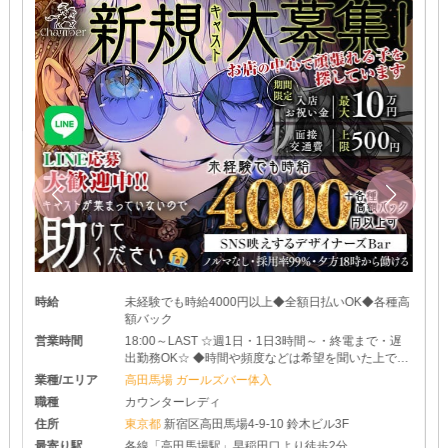
時給
未経験でも時給4000円以上◆全額日払いOK◆各種高
額バック
営業時間
18:00～LAST ☆週1日・1日3時間～・終電まで・遅
出勤務OK☆ ◆時間や頻度などは希望を聞いた上で決
めさせて頂きます♪ ◆レギュラー出勤ももちろんOK
業種/エリア
高田馬場 ガールズバー体入
です
職種
カウンターレディ
住所
東京都
新宿区高田馬場4-9-10 鈴木ビル3F
最寄り駅
各線「高田馬場駅」早稲田口より徒歩2分