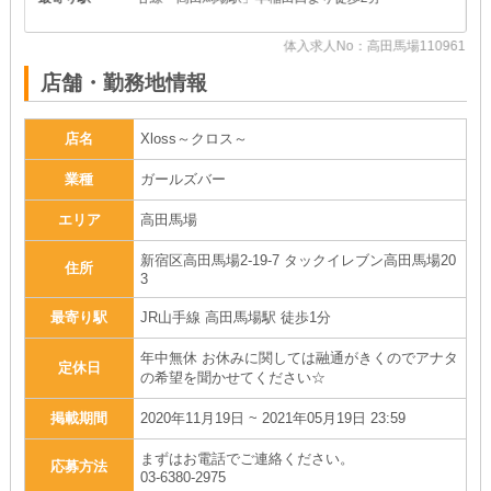
43
体入求人No：高田馬場110961
店舗・勤務地情報
店名
Xloss～クロス～
業種
ガールズバー
エリア
高田馬場
新宿区高田馬場2-19-7 タックイレブン高田馬場20
住所
3
最寄り駅
JR山手線 高田馬場駅 徒歩1分
年中無休 お休みに関しては融通がきくのでアナタ
定休日
の希望を聞かせてください☆
掲載期間
2020年11月19日 ~ 2021年05月19日 23:59
まずはお電話でご連絡ください。
応募方法
03-6380-2975