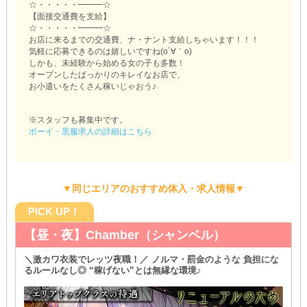
☆・・・・・━━━☆
【面接交通費を支給】
☆・・・・・━━━☆
お店に来るまでの交通費、ナ・ナント支給しちゃいます！！！
気軽に応募できるのは嬉しいですね(o´∀｀o)
しかも、未経験から始める女の子も多数！
オープンしたばっかりのキレイなお店で、
お小遣いをたくさん稼いじゃおう♪
※スタッフも募集中です。
ボーイ・黒服求人の詳細はこちら
▼同じエリアのおすすめ体入・求人情報▼
PICK UP！
【昼・夜】Chamber（シャンベル）
＼激カワ衣装でレッツ夜職！／ ノルマ・罰金のような 負担にな
るルールなし◎ “稼げない”とは無縁な環境♪