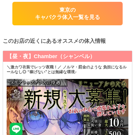
東京の
キャバクラ体入一覧を見る
このお店の近くにあるオススメの体入情報
【昼・夜】Chamber（シャンベル）
＼激カワ衣装でレッツ夜職！／ ノルマ・罰金のような 負担になるル
ールなし◎ “稼げない”とは無縁な環境♪