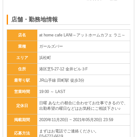
30
店舗・勤務地情報
店名
at home cafe LANI～アットホームカフェ ラニ～
業種
ガールズバー
エリア
浜松町
住所
港区芝5-27-12 金井ビル３F
最寄り駅
JR山手線 田町駅 徒歩3分
営業時間
19:00 ～ LAST
日曜 あなたの都合に合わせてお仕事できるので、
定休日
出勤希望の曜日などはお気軽にご相談下さい♪
掲載期間
2020年11月20日 ~ 2021年05月20日 23:59
まずはお電話でご連絡ください。
応募方法
03-6722-6619