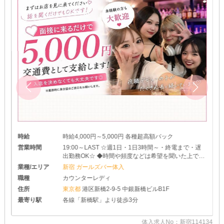
時給
時給4,000円～5,000円 各種超高額バック
営業時間
19:00～LAST ☆週1日・1日3時間～・終電まで・遅
出勤務OK☆ ◆時間や頻度などは希望を聞いた上で決
めさせて頂きます♪ ◆レギュラー出勤ももちろんOK
業種/エリア
新宿 ガールズバー体入
です
職種
カウンターレディ
住所
東京都
港区新橋2-9-5 中銀新橋ビルB1F
最寄り駅
各線「新橋駅」より徒歩3分
体入求人No：新宿114134