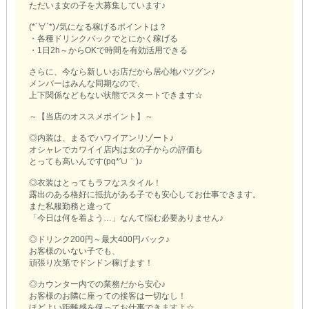
ただいま女の子を大募集しています♪
(*´∀`*)ﾉ気になる稼げるポイントは？
・各種ドリンクバックでとにかく稼げる
・1日2h～からOKで時間を有効活用できる
さらに、今なら新しいお店だから居心地バツグン♪
メンバーはみんな同期なので、
上下関係などもない状態でスタートできます☆
～【当店のオススメポイント】～
◎内装は、まるでハワイアンリゾート♪
オシャレでカワイイ店内は女の子からの評価も
とっても高いんです(pq*′∪｀)♪
◎衣装はとってもラフなスタイル！
露出のある格好に抵抗がある子でも安心してお仕事できます。
また私服勤務と違って
「今日は何を着よう…」なんて悩む必要ありません♪
◎ドリンク200円～最大400円バック♪
お客様のいない子でも、
頑張り次第でドンドン稼げます！
◎カウンター内での業務だから安心♪
お客様のお隣に座っての接客は一切なし！
ほどよい距離感を保ってお仕事できますよ☆