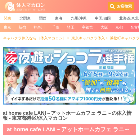
お店検索
関東
北関東
関西
東海
九州/沖縄
中国/四国
北海道/東北
東京
新宿
神奈川
千葉
埼玉
宇都宮
大阪
京都
名古
キャバクラ体入なら［体入マカロン］
東京キャバクラ体入
浜松町キャバク
at home cafe LANI～アットホームカフェ ラニ～の体入情
報 - 東京都港区/体入マカロン
at home cafe LANI～アットホームカフェ ラニ～