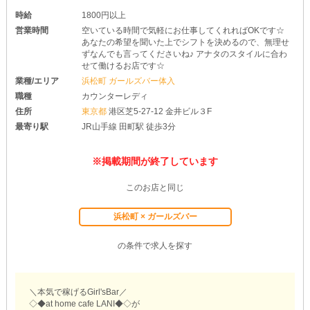
時給
1800円以上
営業時間
空いている時間で気軽にお仕事してくれればOKです☆
あなたの希望を聞いた上でシフトを決めるので、無理せ
ずなんでも言ってくださいね♪ アナタのスタイルに合わ
せて働けるお店です☆
業種/エリア
浜松町 ガールズバー体入
職種
カウンターレディ
住所
東京都
港区芝5-27-12 金井ビル３F
最寄り駅
JR山手線 田町駅 徒歩3分
※掲載期間が終了しています
このお店と同じ
浜松町 × ガールズバー
の条件で求人を探す
＼本気で稼げるGirl'sBar／
◇◆at home cafe LANI◆◇が