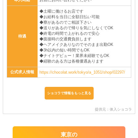
◆土曜に働けるお店です
◆お給料を当日に全額日払い可能
◆寮があるのでご相談下さい
◆送りがあるので帰りを気にしなくてOK
◆終電の時間で上がれるので安心
待遇
◆面接時の交通費負担します
◆ヘアメイクありなのでそのまま出勤OK
◆3h以内の短い時間でもOK
◆ナイトデビュー！業界未経験でもOK
◆経験のある方は各種優遇あります
公式求人情報
https://chocolat.work/tokyo/a_1051/shop/02297/
ショコラで情報をもっと見る
提供元：体入ショコラ
東京の