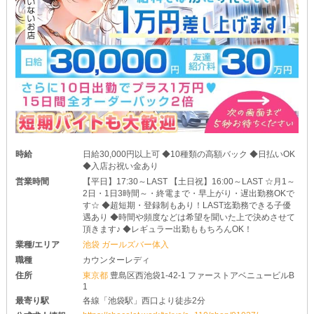
時給
日給30,000円以上可 ◆10種類の高額バック ◆日払いOK
◆入店お祝い金あり
営業時間
【平日】17:30～LAST 【土日祝】16:00～LAST ☆月1～
2日・1日3時間～・終電まで・早上がり・遅出勤務OKで
す☆ ◆超短期・登録制もあり！LAST迄勤務できる子優
遇あり ◆時間や頻度などは希望を聞いた上で決めさせて
頂きます♪ ◆レギュラー出勤ももちろんOK！
業種/エリア
池袋 ガールズバー体入
職種
カウンターレディ
住所
東京都
豊島区西池袋1-42-1 ファーストアベニュービルB
1
最寄り駅
各線「池袋駅」西口より徒歩2分