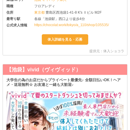
職種
フロアレディ
住所
東京都
豊島区西池袋1-41-8 K's Ⅱビル M2F
最寄り駅
各線「池袋駅」西口より徒歩4分
https://chocolat.work/tokyo/a_110/shop/105535/
公式求人情報
提供元：体入ショコラ
【池袋】vivid（ヴィヴィッド）
大学生の為のお店だからプライベート最優先♪ 全額日払いOK！ヘア
メ・送迎無料☆ お友達と一緒も大歓迎♪