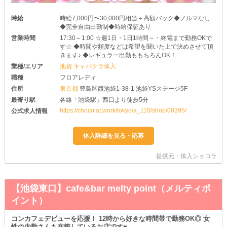
時給
時給7,000円〜30,000円相当＋高額バック◆ノルマなし
◆完全自由出勤制◆時給保証あり
営業時間
17:30～1:00 ☆週1日・1日1時間～・終電まで勤務OKで
す☆ ◆時間や頻度などは希望を聞いた上で決めさせて頂
きます♪ ◆レギュラー出勤ももちろんOK！
業種/エリア
池袋 キャバクラ体入
職種
フロアレディ
住所
東京都
豊島区西池袋1-38-1 池袋YSステージ5F
最寄り駅
各線「池袋駅」西口より徒歩5分
https://chocolat.work/tokyo/a_110/shop/00395/
公式求人情報
提供元：体入ショコラ
【池袋東口】cafe&bar melty point（メルティポ
イント）
コンカフェデビューを応援！ 12時から好きな時間帯で勤務OK◎ 女
性の内勤さんも在籍しているお店です♥