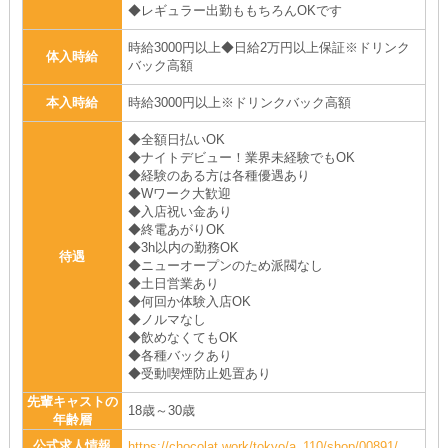
◆レギュラー出勤ももちろんOKです
時給3000円以上◆日給2万円以上保証※ドリンク
体入時給
バック高額
本入時給
時給3000円以上※ドリンクバック高額
◆全額日払いOK
◆ナイトデビュー！業界未経験でもOK
◆経験のある方は各種優遇あり
◆Wワーク大歓迎
◆入店祝い金あり
◆終電あがりOK
◆3h以内の勤務OK
待遇
◆ニューオープンのため派閥なし
◆土日営業あり
◆何回か体験入店OK
◆ノルマなし
◆飲めなくてもOK
◆各種バックあり
◆受動喫煙防止処置あり
先輩キャストの
18歳～30歳
年齢層
公式求人情報
https://chocolat.work/tokyo/a_110/shop/00891/