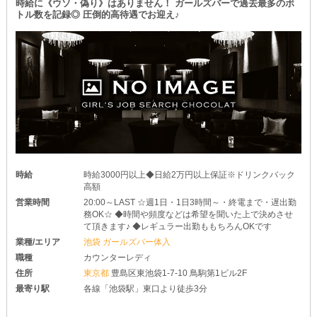
時給に《ウソ・偽り》はありません！ ガールズバーで過去最多のボ
トル数を記録◎ 圧倒的高待遇でお迎え♪
時給
時給3000円以上◆日給2万円以上保証※ドリンクバック
高額
営業時間
20:00～LAST ☆週1日・1日3時間～・終電まで・遅出勤
務OK☆ ◆時間や頻度などは希望を聞いた上で決めさせ
て頂きます♪ ◆レギュラー出勤ももちろんOKです
業種/エリア
池袋 ガールズバー体入
職種
カウンターレディ
住所
東京都
豊島区東池袋1-7-10 鳥駒第1ビル2F
最寄り駅
各線「池袋駅」東口より徒歩3分