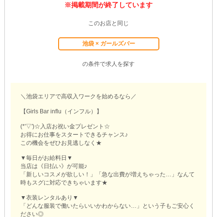
※掲載期間が終了しています
このお店と同じ
池袋 × ガールズバー
の条件で求人を探す
＼池袋エリアで高収入ワークを始めるなら／
【Girls Bar influ（インフル）】
(*'▽')☆入店お祝い金プレゼント☆
お得にお仕事をスタートできるチャンス♪
この機会をぜひお見逃しなく★
▼毎日がお給料日▼
当店は《日払い》が可能♪
「新しいコスメが欲しい！」「急な出費が増えちゃった…」なんて
時もスグに対応できちゃいます★
▼衣装レンタルあり▼
「どんな服装で働いたらいいかわからない…」という子もご安心く
ださい◎