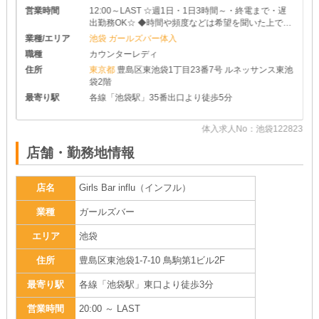
営業時間
12:00～LAST ☆週1日・1日3時間～・終電まで・遅
出勤務OK☆ ◆時間や頻度などは希望を聞いた上で決
めさせて頂きます♪ ◆レギュラー出勤ももちろんOK
業種/エリア
池袋 ガールズバー体入
です
職種
カウンターレディ
住所
東京都
豊島区東池袋1丁目23番7号 ルネッサンス東池
袋2階
最寄り駅
各線「池袋駅」35番出口より徒歩5分
27
体入求人No：池袋122823
店舗・勤務地情報
店名
Girls Bar influ（インフル）
業種
ガールズバー
エリア
池袋
住所
豊島区東池袋1-7-10 鳥駒第1ビル2F
最寄り駅
各線「池袋駅」東口より徒歩3分
営業時間
20:00 ～ LAST