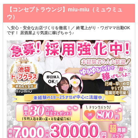
【コンセプトラウンジ】miu-miu（ミュウミュ
ウ）
＼安心・安全なお店づくりを徹底！／ 終電上がり・ワガママ出勤OK
です！ 居酒屋より気楽に稼げちゃう♪