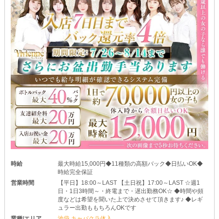
時給
最大時給15,000円◆11種類の高額バック◆日払いOK◆
時給完全保証
営業時間
【平日】18:00～LAST 【土日祝】17:00～LAST ☆週1
日・1日3時間～・終電まで・遅出勤務OK☆ ◆時間や頻
度などは希望を聞いた上で決めさせて頂きます♪ ◆レギ
ュラー出勤ももちろんOKです
業種/エリア
池袋 キャバクラ体入