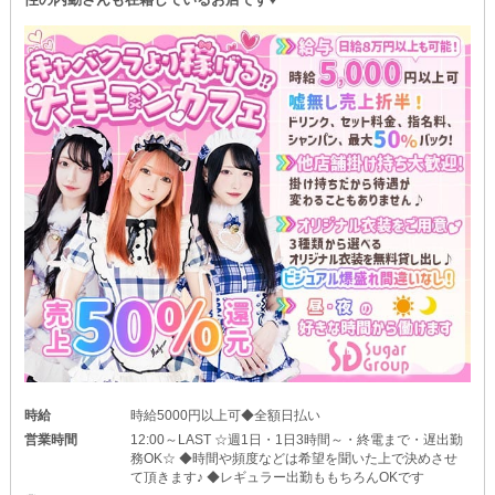
時給
時給5000円以上可◆全額日払い
営業時間
12:00～LAST ☆週1日・1日3時間～・終電まで・遅出勤
務OK☆ ◆時間や頻度などは希望を聞いた上で決めさせ
て頂きます♪ ◆レギュラー出勤ももちろんOKです