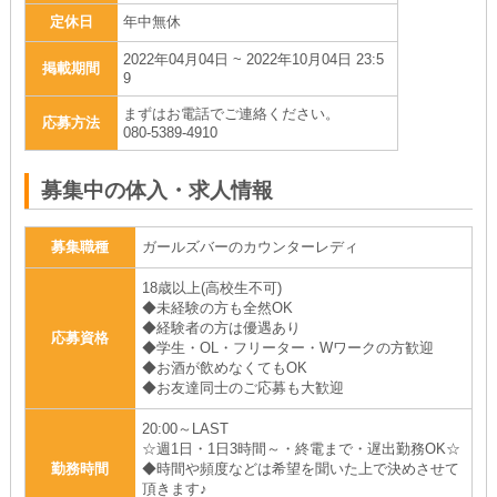
定休日
年中無休
2022年04月04日 ~ 2022年10月04日 23:5
掲載期間
9
まずはお電話でご連絡ください。
応募方法
080-5389-4910
募集中の体入・求人情報
募集職種
ガールズバーのカウンターレディ
18歳以上(高校生不可)
◆未経験の方も全然OK
◆経験者の方は優遇あり
応募資格
◆学生・OL・フリーター・Wワークの方歓迎
◆お酒が飲めなくてもOK
◆お友達同士のご応募も大歓迎
20:00～LAST
☆週1日・1日3時間～・終電まで・遅出勤務OK☆
勤務時間
◆時間や頻度などは希望を聞いた上で決めさせて
頂きます♪