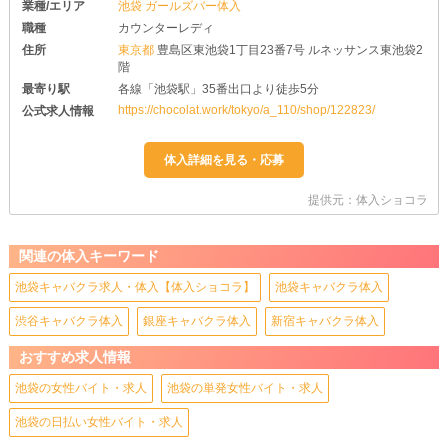
業種/エリア
池袋 ガールズバー体入
職種
カウンターレディ
住所
東京都
豊島区東池袋1丁目23番7号 ルネッサンス東池袋2
階
最寄り駅
各線「池袋駅」35番出口より徒歩5分
https://chocolat.work/tokyo/a_110/shop/122823/
公式求人情報
提供元：体入ショコラ
関連の体入キーワード
池袋キャバクラ求人・体入【体入ショコラ】
池袋キャバクラ体入
渋谷キャバクラ体入
銀座キャバクラ体入
新宿キャバクラ体入
おすすめ求人情報
池袋の女性バイト・求人
池袋の単発女性バイト・求人
池袋の日払い女性バイト・求人