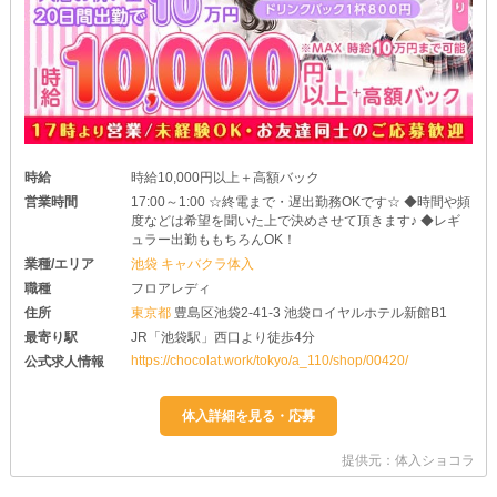
時給
時給10,000円以上＋高額バック
営業時間
17:00～1:00 ☆終電まで・遅出勤務OKです☆ ◆時間や頻
度などは希望を聞いた上で決めさせて頂きます♪ ◆レギ
ュラー出勤ももちろんOK！
業種/エリア
池袋 キャバクラ体入
職種
フロアレディ
住所
東京都
豊島区池袋2-41-3 池袋ロイヤルホテル新館B1
最寄り駅
JR「池袋駅」西口より徒歩4分
https://chocolat.work/tokyo/a_110/shop/00420/
公式求人情報
提供元：体入ショコラ