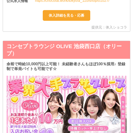
https://chocolat.work/tokyo/a_110/shop/01027/
公式求人情報
提供元：体入ショコラ
コンセプトラウンジ OLIVE 池袋西口店（オリー
ブ）
余裕で時給10,000円以上可能！ 未経験者さんもほぼ100％採用♪ 登録
制で単発バイトも可能です☆