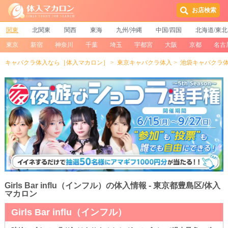
お店検索
関東
北関東
関西
東海
九州/沖縄
中国/四国
北海道/東北
東京
新宿
神奈川
千葉
埼玉
宇都宮
大阪
京都
名古
キャバクラ体入なら［体入マカロン］
東京キャバクラ体入
池袋キャバクラ
Girls Bar influ（インフル）の体入情報 - 東京都豊島区/体入
マカロン
Girls Bar influ（インフル）