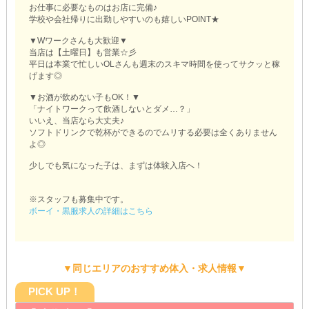
お仕事に必要なものはお店に完備♪
学校や会社帰りに出勤しやすいのも嬉しいPOINT★
▼Wワークさんも大歓迎▼
当店は【土曜日】も営業☆彡
平日は本業で忙しいOLさんも週末のスキマ時間を使ってサクッと稼
げます◎
▼お酒が飲めない子もOK！▼
「ナイトワークって飲酒しないとダメ…？」
いいえ、当店なら大丈夫♪
ソフトドリンクで乾杯ができるのでムリする必要は全くありません
よ◎
少しでも気になった子は、まずは体験入店へ！
※スタッフも募集中です。
ボーイ・黒服求人の詳細はこちら
▼同じエリアのおすすめ体入・求人情報▼
PICK UP！