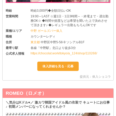
時給
時給3,000円◆全額日払いOK
営業時間
19:00～LAST ☆週1日・1日3時間～・終電まで・遅出勤
務OK☆ ◆時間や頻度などは希望を聞いた上で決めさせ
て頂きます♪ ◆レギュラー出勤もちろんOKです
業種/エリア
中野 ガールズバー体入
職種
カウンターレディ
住所
東京都
中野区中野5-58-9 ソシアルB1F
最寄り駅
各線「中野駅」北口より徒歩3分
https://chocolat.work/tokyo/a_124/shop/110268/
公式求人情報
提供元：体入ショコラ
ROMEO（ロメオ）
＼気分はKドル♥／ 激カワ韓国アイドル風の衣装で キュートにお仕事
♪ 初期メンバーになってくれませんか？