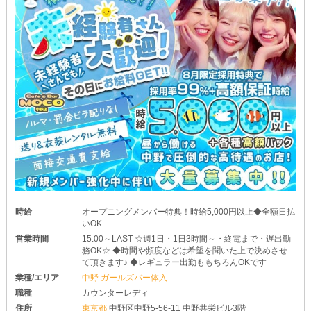
時給
オープニングメンバー特典！時給5,000円以上◆全額日払
いOK
営業時間
15:00～LAST ☆週1日・1日3時間～・終電まで・遅出勤
務OK☆ ◆時間や頻度などは希望を聞いた上で決めさせ
て頂きます♪ ◆レギュラー出勤ももちろんOKです
業種/エリア
中野 ガールズバー体入
職種
カウンターレディ
住所
東京都
中野区中野5-56-11 中野共栄ビル3階