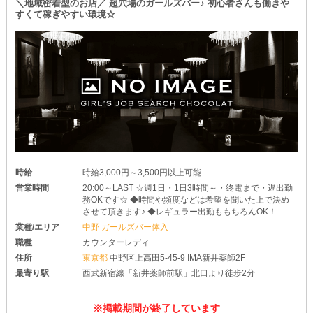
＼地域密着型のお店／ 超穴場のガールズバー♪ 初心者さんも働きや
すくて稼ぎやすい環境☆
時給
時給3,000円～3,500円以上可能
営業時間
20:00～LAST ☆週1日・1日3時間～・終電まで・遅出勤
務OKです☆ ◆時間や頻度などは希望を聞いた上で決め
させて頂きます♪ ◆レギュラー出勤ももちろんOK！
業種/エリア
中野 ガールズバー体入
職種
カウンターレディ
住所
東京都
中野区上高田5-45-9 IMA新井薬師2F
最寄り駅
西武新宿線「新井薬師前駅」北口より徒歩2分
※掲載期間が終了しています