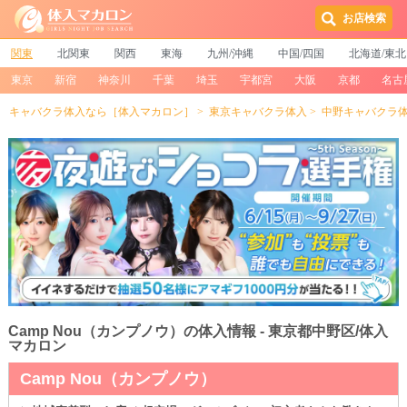
お店検索
関東
北関東
関西
東海
九州/沖縄
中国/四国
北海道/東北
東京
新宿
神奈川
千葉
埼玉
宇都宮
大阪
京都
名古
キャバクラ体入なら［体入マカロン］
東京キャバクラ体入
中野キャバクラ
Camp Nou（カンプノウ）の体入情報 - 東京都中野区/体入
マカロン
Camp Nou（カンプノウ）