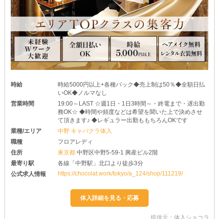
時給
時給5000円以上+各種バック◆売上制は50％◆全額日払
いOK◆ノルマなし
営業時間
19:00～LAST ☆週1日・1日3時間～・終電まで・遅出勤
務OK☆ ◆時間や頻度などは希望を聞いた上で決めさせ
て頂きます♪ ◆レギュラー出勤ももちろんOKです
業種/エリア
中野 キャバクラ体入
職種
フロアレディ
住所
東京都
中野区中野5-59-1 興産ビル2階
最寄り駅
各線「中野駅」北口より徒歩3分
https://chocolat.work/tokyo/a_124/shop/111219/
公式求人情報
提供元：体入ショコラ