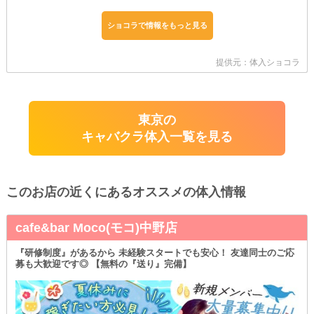
ショコラで情報をもっと見る
提供元：体入ショコラ
東京の
キャバクラ体入一覧を見る
このお店の近くにあるオススメの体入情報
cafe&bar Moco(モコ)中野店
『研修制度』があるから 未経験スタートでも安心！ 友達同士のご応
募も大歓迎です◎ 【無料の『送り』完備】