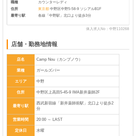
職種
カウンターレディ
住所
東京都
中野区中野5-58-9 ソシアルB1F
最寄り駅
各線「中野駅」北口より徒歩3分
体入求人No：中野110268
67
店舗・勤務地情報
店名
Camp Nou（カンプノウ）
業種
ガールズバー
エリア
中野
住所
中野区上高田5-45-9 IMA新井薬師2F
西武新宿線「新井薬師前駅」北口より徒歩2
最寄り駅
分
営業時間
20:00 ～ LAST
定休日
水曜