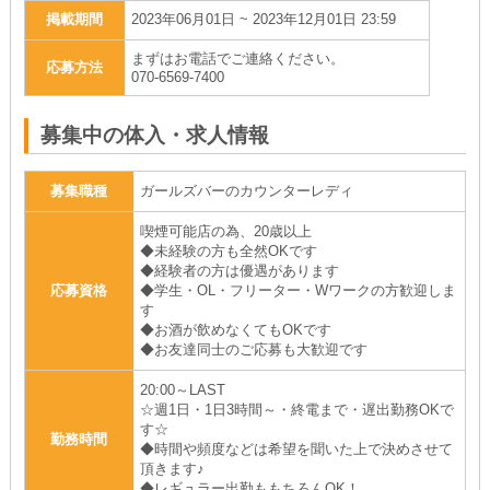
掲載期間
2023年06月01日 ~ 2023年12月01日 23:59
まずはお電話でご連絡ください。
応募方法
070-6569-7400
募集中の体入・求人情報
募集職種
ガールズバーのカウンターレディ
喫煙可能店の為、20歳以上
◆未経験の方も全然OKです
◆経験者の方は優遇があります
応募資格
◆学生・OL・フリーター・Wワークの方歓迎しま
す
◆お酒が飲めなくてもOKです
◆お友達同士のご応募も大歓迎です
20:00～LAST
☆週1日・1日3時間～・終電まで・遅出勤務OKで
す☆
勤務時間
◆時間や頻度などは希望を聞いた上で決めさせて
頂きます♪
◆レギュラー出勤ももちろんOK！