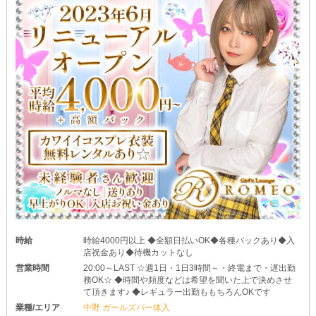
時給
時給4000円以上 ◆全額日払いOK◆各種バックあり◆入
店祝金あり◆待機カットなし
営業時間
20:00～LAST ☆週1日・1日3時間～・終電まで・遅出勤
務OK☆ ◆時間や頻度などは希望を聞いた上で決めさせ
て頂きます♪ ◆レギュラー出勤ももちろんOKです
業種/エリア
中野 ガールズバー体入