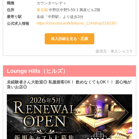
職種
カウンターレディ
住所
東京都
中野区中野5-59-1 興産ビル2階
最寄り駅
各線「中野駅」より徒歩3分
https://chocolat.work/tokyo/a_124/shop/118230/
公式求人情報
提供元：体入ショコラ
Lounge Hills（ヒルズ）
未経験者さん大歓迎◎ 私服接客OK！ 飲めなくてもOK！！ 居心地が
良いお店◎