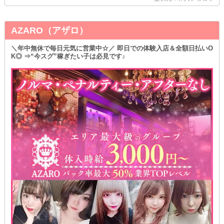
AZARO（アザロ）
＼年中無休で毎日元気に営業中☆／ 即日での体験入店＆全額日払いO
K◎ ⇒“今スグ”稼ぎたい子は必見です♪