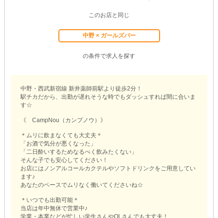
このお店と同じ
中野 × ガールズバー
の条件で求人を探す
中野・西武新宿線 新井薬師前駅より徒歩2分！
駅チカだから、出勤が遅れそうな時でもダッシュすれば間に合いま
す☆
《 CampNou（カンプノウ）》
＊ムリに飲まなくても大丈夫＊
「お酒で気分が悪くなった」
「二日酔いするためなるべく飲みたくない」
そんな子でも安心してください！
お店にはノンアルコールカクテルやソフトドリンクをご用意してい
ます♪
あなたのペースでムリなく働いてくださいね☆
＊いつでも出勤可能＊
当店は年中無休で営業中♪
学業・本業などが忙しい学生さんやOLさんでも大丈夫！