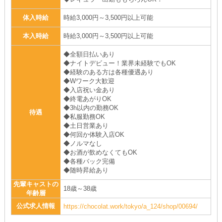
体入時給
時給3,000円～3,500円以上可能
本入時給
時給3,000円～3,500円以上可能
◆全額日払いあり
◆ナイトデビュー！業界未経験でもOK
◆経験のある方は各種優遇あり
◆Wワーク大歓迎
◆入店祝い金あり
◆終電あがりOK
◆3h以内の勤務OK
待遇
◆私服勤務OK
◆土日営業あり
◆何回か体験入店OK
◆ノルマなし
◆お酒が飲めなくてもOK
◆各種バック完備
◆随時昇給あり
先輩キャストの
18歳～38歳
年齢層
公式求人情報
https://chocolat.work/tokyo/a_124/shop/00694/