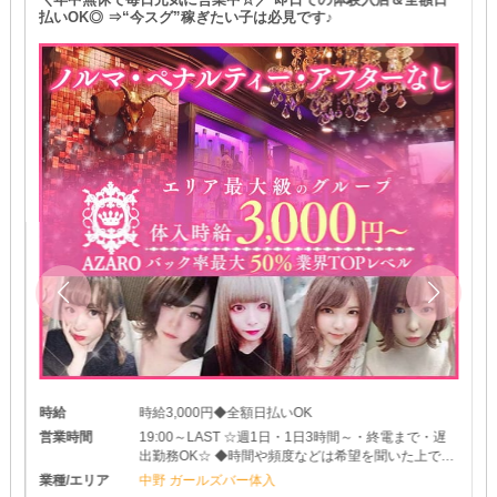
払いOK◎ ⇒“今スグ”稼ぎたい子は必見です♪
時給
時給3,000円◆全額日払いOK
営業時間
19:00～LAST ☆週1日・1日3時間～・終電まで・遅
出勤務OK☆ ◆時間や頻度などは希望を聞いた上で決
めさせて頂きます♪ ◆レギュラー出勤もちろんOKで
業種/エリア
中野 ガールズバー体入
す