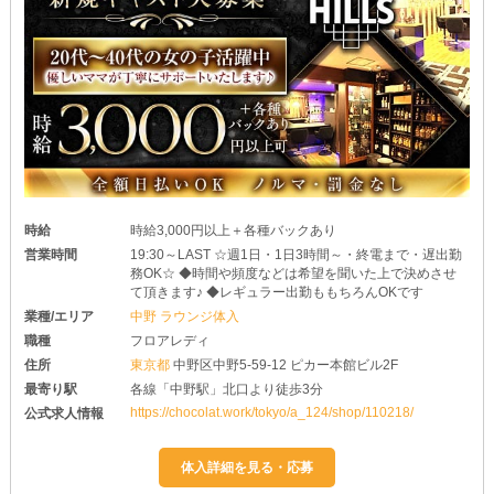
時給
時給3,000円以上＋各種バックあり
営業時間
19:30～LAST ☆週1日・1日3時間～・終電まで・遅出勤
務OK☆ ◆時間や頻度などは希望を聞いた上で決めさせ
て頂きます♪ ◆レギュラー出勤ももちろんOKです
業種/エリア
中野 ラウンジ体入
職種
フロアレディ
住所
東京都
中野区中野5-59-12 ピカー本館ビル2F
最寄り駅
各線「中野駅」北口より徒歩3分
https://chocolat.work/tokyo/a_124/shop/110218/
公式求人情報