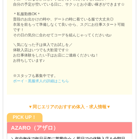
自分の予定が空いている日に、サクッとお小遣い稼ぎができます☆
＊私服勤務OK＊
普段のお出かけの時や、デートの時に着ている服で大丈夫◎
衣装を前もって準備しなくて良いから、スグにお仕事スタート可能
です！
その日の気分に合わせてコーデを組んじゃってくださいね♪
＼気になった子は体入でお試しを／
体験入店はいつでも大歓迎です☆
お仕事体験をしたい子はお店にご連絡くださいね！
お待ちしています♪
※スタッフも募集中です。
ボーイ・黒服求人の詳細はこちら
▼同じエリアのおすすめ体入・求人情報▼
PICK UP！
AZARO（アザロ）
＼年中無休で毎日元気に営業中☆／ 即日での体験入店＆全額日