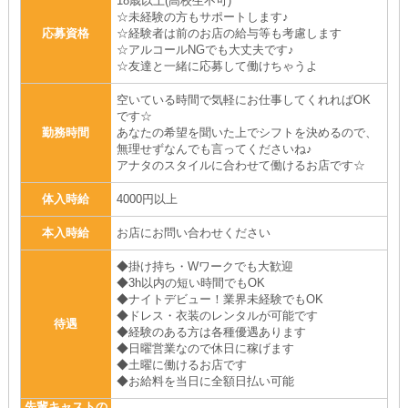
18歳以上(高校生不可)
☆未経験の方もサポートします♪
応募資格
☆経験者は前のお店の給与等も考慮します
☆アルコールNGでも大丈夫です♪
☆友達と一緒に応募して働けちゃうよ
空いている時間で気軽にお仕事してくれればOK
です☆
勤務時間
あなたの希望を聞いた上でシフトを決めるので、
無理せずなんでも言ってくださいね♪
アナタのスタイルに合わせて働けるお店です☆
体入時給
4000円以上
本入時給
お店にお問い合わせください
◆掛け持ち・Wワークでも大歓迎
◆3h以内の短い時間でもOK
◆ナイトデビュー！業界未経験でもOK
◆ドレス・衣装のレンタルが可能です
待遇
◆経験のある方は各種優遇あります
◆日曜営業なので休日に稼げます
◆土曜に働けるお店です
◆お給料を当日に全額日払い可能
先輩キャストの