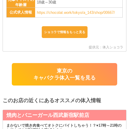
18歳～30歳
年齢層
公式求人情報
https://chocolat.work/tokyo/a_143/shop/00667/
ショコラで情報をもっと見る
提供元：体入ショコラ
東京の
キャバクラ体入一覧を見る
このお店の近くにあるオススメの体入情報
焼肉とバニーガール西武新宿駅前店
まかないで焼き肉食べてオトクにバイトしちゃう！？♥17時～21時の