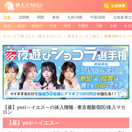
お店検索
関東
北関東
関西
東海
九州/沖縄
中国/四国
北海道/東北
東京
新宿
神奈川
千葉
埼玉
宇都宮
大阪
京都
名古
キャバクラ体入なら［体入マカロン］
東京キャバクラ体入
歌舞伎町キャバ
【昼】yes!～イエス～の体入情報 - 東京都新宿区/体入マカ
ロン
【昼】yes!～イエス～