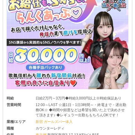
時給
日給2万円～3万円◆時給3,000円以上※時給保証あり
営業時間
12:00～LAST ☆週1日・1日3時間～・終電まで・遅出勤
務OK☆ ◆時間や頻度などは希望を聞いた上で決めさせ
て頂きます♪ ◆レギュラー出勤ももちろんOKです！
業種/エリア
新宿 ガールズバー体入
職種
カウンターレディ
住所
東京都
新宿区新宿3-17-13 KEIビルB1F