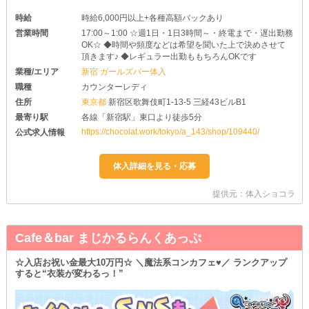
時給
時給6,000円以上+各種高額バックあり
営業時間
17:00～1:00 ☆週1日・1日3時間～・終電まで・遅出勤務
OK☆ ◆時間や頻度などは希望を聞いた上で決めさせて
頂きます♪ ◆レギュラー出勤ももちろんOKです
業種/エリア
新宿 ガールズバー体入
職種
カウンターレディ
住所
東京都
新宿区歌舞伎町1-13-5 三経43ビルB1
最寄り駅
各線「新宿駅」東口より徒歩5分
https://chocolat.work/tokyo/a_143/shop/109440/
公式求人情報
提供元：体入ショコラ
Cafe＆bar まじかるらんくあっぷ
☆入店お祝い金最大10万円☆ ＼魔法系コンカフェ♥／ ランクアップ
すると“衣装が変わるっ！”