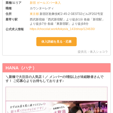
業種/エリア
新宿 ガールズバー体入
職種
カウンターレディ
住所
東京都
新宿区歌舞伎町2-45-2 GEST32ビル2F202号室
最寄り駅
西武新宿線「西武新宿駅」より徒歩1分 各線「新宿駅」
より徒歩7分 各線「東新宿駅」より徒歩8分
https://chocolat.work/tokyo/a_143/shop/124630/
公式求人情報
提供元：体入ショコラ
HANA（ハナ）
＼新橋で大注目の人気店！／ メンバーの9割以上が未経験者さんで
す！ ご応募心よりお待ちしております♪