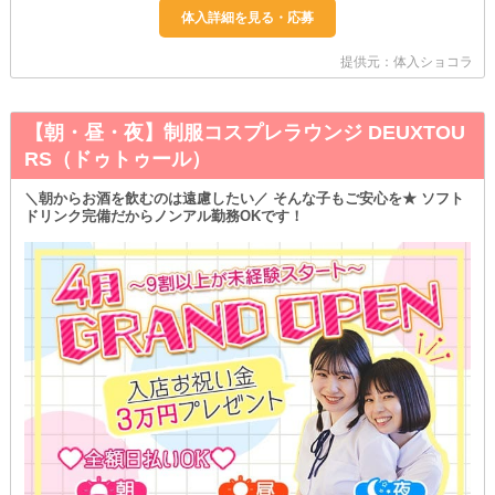
提供元：体入ショコラ
【朝・昼・夜】制服コスプレラウンジ DEUXTOU
RS（ドゥトゥール）
＼朝からお酒を飲むのは遠慮したい／ そんな子もご安心を★ ソフト
ドリンク完備だからノンアル勤務OKです！