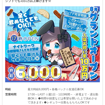
シフトでも1日1万以上稼げます☆
時給
最大時給6,000円＋各種バック☆友達応募OK
営業時間
17:00～LAST ☆週1日・1日3時間～・終電まで・遅出勤
務OK☆ ◆時間や頻度などは希望を聞いた上で決めさせ
て頂きます♪ ◆レギュラー出勤ももちろんOKです