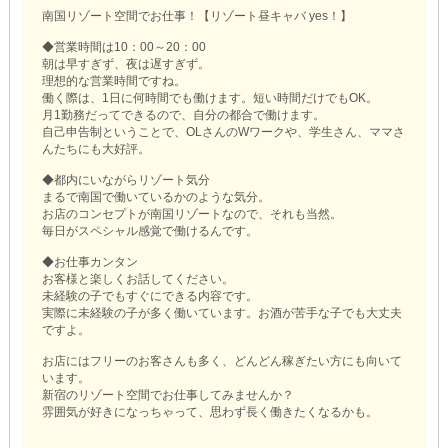
南国リゾート空間でお仕事！【リゾート昼キャバ yes！】
◆営業時間は10：00～20：00
朝は早すぎず、夜は遅すぎず。
理想的な営業時間ですね。
働く際は、1日に何時間でも働けます。短い時間だけでもOK。
月1勤務だってできるので、自分の都合で働けます。
自己申告制ということで、OLさんのWワークや、学生さん、ママさ
んたちにも大好評。
◆都内にいながらリゾート気分
まるで南国で働いているかのような気分。
お店のコンセプトが南国リゾートなので、それも当然。
毎日がスペシャル感覚で働けるんです。
◆お仕事カンタン
お客様と楽しくお話してください。
未経験の子でもすぐにできる内容です。
実際に未経験の子が多く働いています。お酒が苦手な子でも大丈夫
ですよ。
お店にはフリーのお客さんも多く、どんどん稼ぎたい方にも向いて
います。
新宿のリゾート空間でお仕事してみませんか？
雰囲気が好きになっちゃって、思わず長く働きたくなるかも。