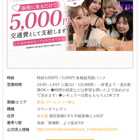
時給
時給4,000円～5,000円 各種超高額バック
営業時間
19:00～LAST ☆週1日・1日3時間～・終電まで・遅出勤
務OK☆ ◆時間や頻度などは希望を聞いた上で決めさせ
て頂きます♪ ◆レギュラー出勤ももちろんOKです
業種/エリア
新宿 ガールズバー体入
職種
カウンターレディ
住所
東京都
港区新橋2-9-5 中銀新橋ビルB1F
最寄り駅
各線「新橋駅」より徒歩3分
https://chocolat.work/tokyo/a_143/shop/114134/
公式求人情報