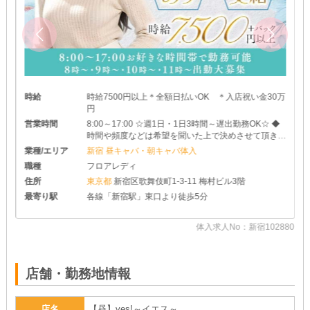
時給
時給7500円以上＊全額日払いOK ＊入店祝い金30万
円
営業時間
8:00～17:00 ☆週1日・1日3時間～遅出勤務OK☆ ◆
時間や頻度などは希望を聞いた上で決めさせて頂きま
す♪ ◆レギュラー出勤ももちろんOKです
業種/エリア
新宿 昼キャバ・朝キャバ体入
職種
フロアレディ
住所
東京都
新宿区歌舞伎町1-3-11 梅村ビル3階
最寄り駅
各線「新宿駅」東口より徒歩5分
体入求人No：新宿102880
72
店舗・勤務地情報
店名
【昼】yes!～イエス～