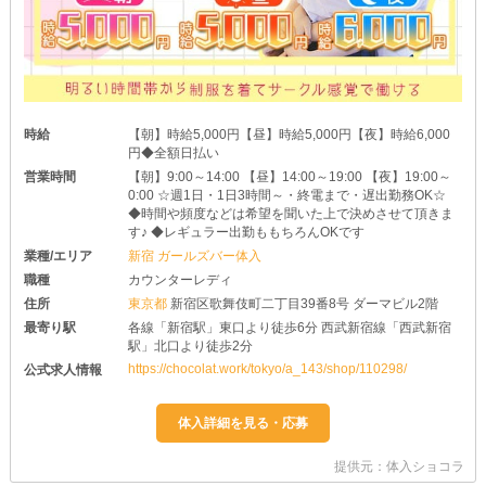
時給
【朝】時給5,000円【昼】時給5,000円【夜】時給6,000
円◆全額日払い
営業時間
【朝】9:00～14:00 【昼】14:00～19:00 【夜】19:00～
0:00 ☆週1日・1日3時間～・終電まで・遅出勤務OK☆
◆時間や頻度などは希望を聞いた上で決めさせて頂きま
す♪ ◆レギュラー出勤ももちろんOKです
業種/エリア
新宿 ガールズバー体入
職種
カウンターレディ
住所
東京都
新宿区歌舞伎町二丁目39番8号 ダーマビル2階
最寄り駅
各線「新宿駅」東口より徒歩6分 西武新宿線「西武新宿
駅」北口より徒歩2分
https://chocolat.work/tokyo/a_143/shop/110298/
公式求人情報
提供元：体入ショコラ