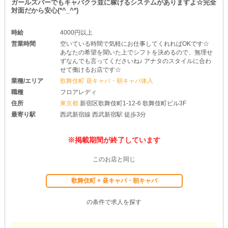
ガールズバーでもキャバクラ並に稼げるシステムがありますよ☆完全
対面だから安心(*^_^*)
時給
4000円以上
営業時間
空いている時間で気軽にお仕事してくれればOKです☆
あなたの希望を聞いた上でシフトを決めるので、無理せ
ずなんでも言ってくださいね♪ アナタのスタイルに合わ
せて働けるお店です☆
業種/エリア
歌舞伎町 昼キャバ・朝キャバ体入
職種
フロアレディ
住所
東京都
新宿区歌舞伎町1-12-6 歌舞伎町ビル3F
最寄り駅
西武新宿線 西武新宿駅 徒歩3分
※掲載期間が終了しています
このお店と同じ
歌舞伎町 × 昼キャバ・朝キャバ
の条件で求人を探す