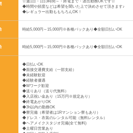
☆週1日・1日3時間～・終電まで・遅出勤務OKです☆
間
◆時間や頻度などは希望を聞いた上で決めさせて頂きます♪
◆レギュラー出勤ももちろんOK！
時給5,000円～15,000円※各種バックあり◆全額日払いOK
給
時給5,000円～15,000円※各種バックあり◆全額日払いOK
給
◆日払いOK
◆面接交通費支給（一部支給）
◆未経験歓迎
◆経験者優遇
◆Wワーク歓迎
◆送りあり（送り代無料）
◆入店祝い金あり（15万円※規定あり）
◆終電あがりOK
◆3h以内の勤務OK
◆寮完備（希望者は1Rマンション寮もあり）
◆ドレス・衣装のレンタル可能（無料レンタル）
◆ヘアメイクスタジオ完備(全て無料)
◆土曜日営業あり