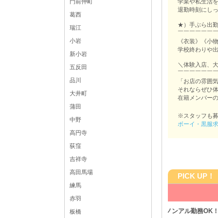
学業や私生活
門前仲町
退勤時刻にしっ
葛西
★）手ぶら出
瑞江
￣￣￣￣￣￣
小岩
《衣装》《小
学校終わりや出
新小岩
＼体験入店、大
五反田
￣￣￣￣￣￣
品川
「お店の雰囲
それならぜひ
大井町
在籍メンバーの
蒲田
※スタッフも
中野
ボーイ・黒服
高円寺
荻窪
吉祥寺
高田馬場
PICK UP！
練馬
TOONW
赤羽
門限厳守！ノンアル勤務OK！
入店お祝い金プ
板橋