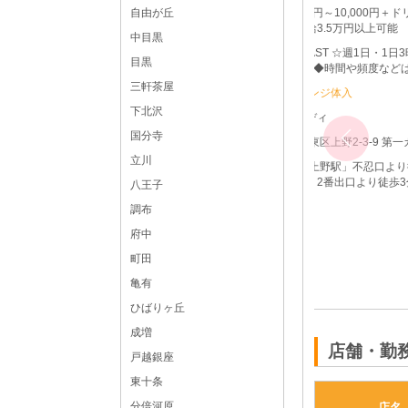
時給5,000円～10,000円＋ドリンクバック＋他高額バ
自由が丘
ック※日給3.5万円以上可能
中目黒
19:00～LAST ☆週1日・1日3時間～・終電まで・遅出
目黒
勤務OK☆ ◆時間や頻度などは希望を聞いた上で決め
させて頂きます♪ ◆レギュラー出勤ももちろんOKです
三軒茶屋
上野 ラウンジ体入
下北沢
フロアレディ
国分寺
東京都
台東区上野2-3-9 第一カンカンビル3F
立川
JR各線「上野駅」不忍口より徒歩8分 地下鉄千代田線
「湯島駅」2番出口より徒歩3分 JR各線「御徒町駅」
八王子
北口より徒歩4分
調布
府中
町田
亀有
ひばりヶ丘
体入求人No：上野122224
成増
店舗・勤
戸越銀座
東十条
分倍河原
店名