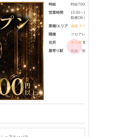
0円
～LAST ☆週1日・1日3時間～・終電まで・遅出
☆ ◆時間や頻度などは希望を聞いた上で決め
きます♪ ◆レギュラー出勤ももちろんOKです
ウンジ体入
ディ
島区東池袋1-40-11 東池袋TYビル B2
袋駅」23番口より徒歩3分
体入求人No：池袋125005
ュシュアキハバラ-