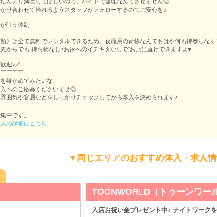
をたんまり満喫してほしいので、バイトで無理なんてさせません◎
かり合わせて帰れるようスタッフがフォローするのでご安心を♪
勤が叶う体制
￣￣￣￣￣￣￣￣
物類》は全て無料でレンタルできるため、夜職用の荷物なんてもはや何も持参しなく
先からでも“持ち物なし×お家へのイチキタなしで”お店に直行できますよ♥
歓迎♪／
￣￣￣￣￣
気を確かめてみたいな」
体入へのご応募くださいませ◎
雰囲気や客層などをしっかりチェックしてから本入を決められます♪
募集中です。
求人の詳細はこちら
▼同じエリアのおすすめ体入・求人情
ORLD（トゥーンワールド）
レゼント中♪ ナイトワークを始めるなら今がチャンスです！ 未経験から活躍