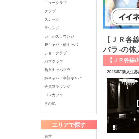
ニュークラブ
クラブ
スナック
ラウンジ
ガールズラウンジ
【ＪＲ各線
昼キャバ・朝キャバ
バラ-の体
ショークラブ
【ＪＲ各線/
パブクラブ
熟女キャバクラ
2026年”新入生
姉キャバ・半熟キャバ
会員制ラウンジ
コンカフェ
その他
エリアで探す
東京