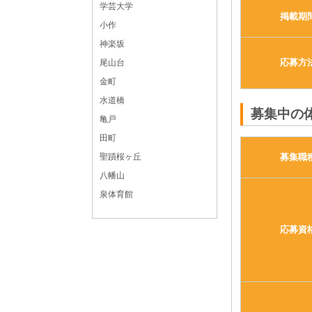
学芸大学
掲載期
小作
神楽坂
応募方
尾山台
金町
水道橋
募集中の
亀戸
田町
募集職
聖蹟桜ヶ丘
八幡山
泉体育館
応募資