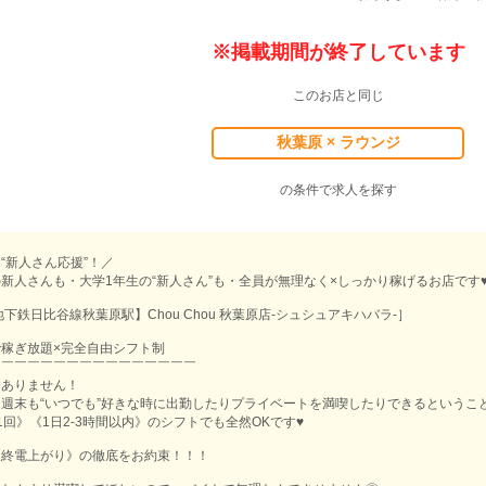
※掲載期間が終了しています
このお店と同じ
秋葉原 × ラウンジ
の条件で求人を探す
“新人さん応援”！／
新人さんも・大学1年生の“新人さん”も・全員が無理なく×しっかり稼げるお店です
下鉄日比谷線秋葉原駅】Chou Chou 秋葉原店-シュシュアキハバラ-］
稼ぎ放題×完全自由シフト制
￣￣￣￣￣￣￣￣￣￣￣￣￣￣￣￣
はありません！
週末も“いつでも”好きな時に出勤したりプライベートを満喫したりできるということ
1回》《1日2-3時間以内》のシフトでも全然OKです♥
《終電上がり》の徹底をお約束！！！