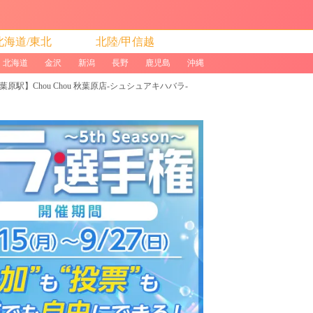
北海道/東北
北陸/甲信越
北海道
金沢
新潟
長野
鹿児島
沖縄
駅】Chou Chou 秋葉原店-シュシュアキハバラ-