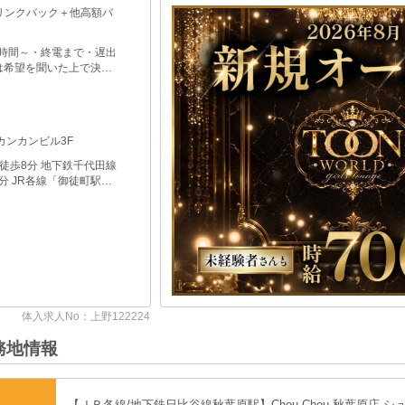
時給
時給700
営業時間
15:00
勤務OK
させて頂
業種/エリア
池袋 ラ
職種
フロアレ
住所
東京都
豊
最寄り駅
各線「池
務地情報
【ＪＲ各線/地下鉄日比谷線秋葉原駅】Chou Chou 秋葉原店-シ