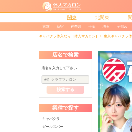
関東
北関東
東京
新宿
神奈川
千葉
埼玉
宇都宮
キャバクラ体入なら［体入マカロン］
東京キャバクラ体
店名で検索
店名を入力して下さい
検索する
業種で探す
キャバクラ
ガールズバー