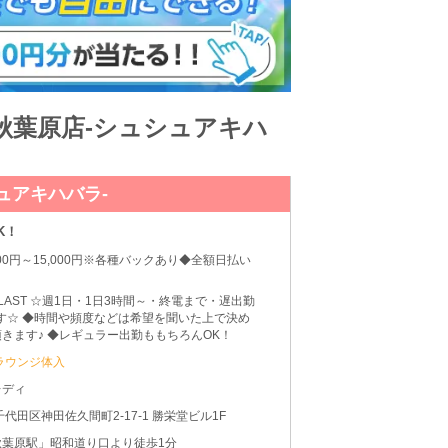
 秋葉原店-シュシュアキハ
シュアキハバラ-
K！
000円～15,000円※各種バックあり◆全額日払い
0～LAST ☆週1日・1日3時間～・終電まで・遅出勤
す☆ ◆時間や頻度などは希望を聞いた上で決め
きます♪ ◆レギュラー出勤ももちろんOK！
ラウンジ体入
レディ
千代田区神田佐久間町2-17-1 勝栄堂ビル1F
秋葉原駅」昭和道り口より徒歩1分