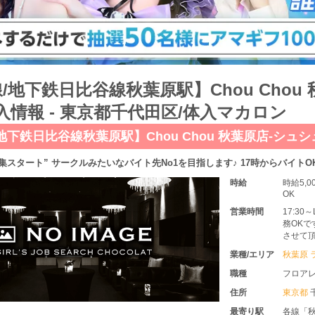
/地下鉄日比谷線秋葉原駅】Chou Chou
入情報 - 東京都千代田区/体入マカロン
地下鉄日比谷線秋葉原駅】Chou Chou 秋葉原店-シュ
募集スタート” サークルみたいなバイト先No1を目指します♪ 17時からバイトO
時給
時給5,
OK
営業時間
17:3
務OKで
させて頂
業種/エリア
秋葉原 
職種
フロア
住所
東京都
最寄り駅
各線「