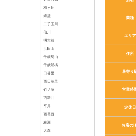
梅ヶ丘
経堂
業種
二子玉川
仙川
エリア
明大前
浜田山
住所
千歳烏山
千歳船橋
最寄り
日暮里
西日暮里
営業時
竹ノ塚
西新井
平井
定休日
西葛西
綾瀬
お店のH
大森