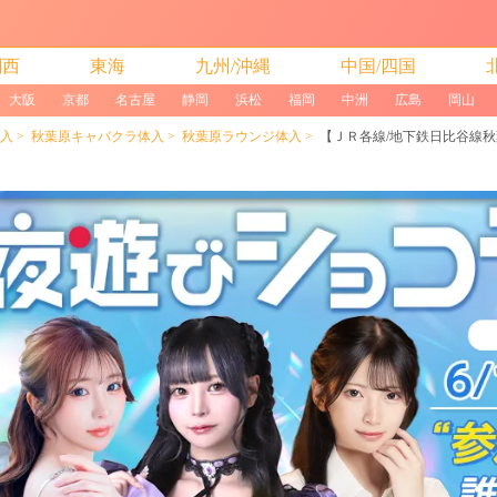
関西
東海
九州/沖縄
中国/四国
大阪
京都
名古屋
静岡
浜松
福岡
中洲
広島
岡山
入
秋葉原キャバクラ体入
秋葉原ラウンジ体入
【ＪＲ各線/地下鉄日比谷線秋葉原