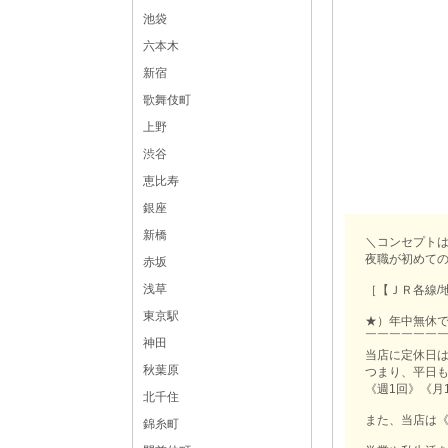
池袋
六本木
新宿
歌舞伎町
上野
渋谷
恵比寿
銀座
新橋
＼コンセプトは
夜職が初めての
赤坂
浅草
［【ＪＲ各線/地
東京駅
★）年中無休で
￣￣￣￣￣￣
神田
当店に定休日
秋葉原
つまり、平日も
《週1回》《月
北千住
また、当店は
錦糸町