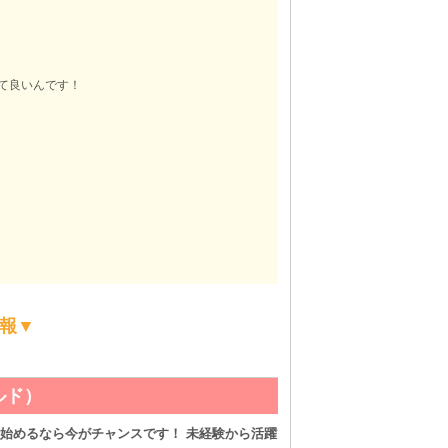
て良いんです！
報▼
【朝・昼・夜】GIR
できます◎
05.15完全RENEWA