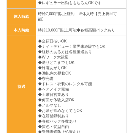
◆レギュラー出勤ももちろんOKです
時給7,000円以上確約 ※体入時【売上折半可
体入時給
能】
本入時給
時給10,000円以上可能◆各種高額バックあり
◆全額日払いOK
◆ナイトデビュー！業界未経験でもOK
◆経験のある方は各種優遇あり
◆Wワーク大歓迎
◆送りどこまでもOK
◆終電あがりOK
◆3h以内の勤務OK
◆寮完備
◆ドレス・衣装のレンタル可能
待遇
◆ヘアメイク完備
◆土曜日営業あり
◆何回か体験入店OK
◆ノルマなし
◆お酒が飲めなくてもOK
◆在籍登録制あり
◆各種バック多数あり
◆髪色・髪型自由
◆受動喫煙防止処置あり