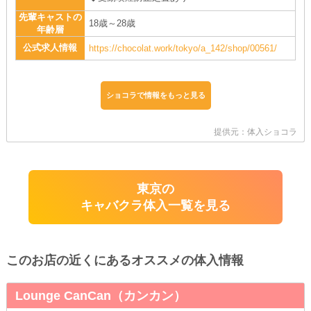
先輩キャストの
18歳～28歳
年齢層
公式求人情報
https://chocolat.work/tokyo/a_142/shop/00561/
ショコラで情報をもっと見る
提供元：体入ショコラ
東京の
キャバクラ体入一覧を見る
このお店の近くにあるオススメの体入情報
Lounge CanCan（カンカン）