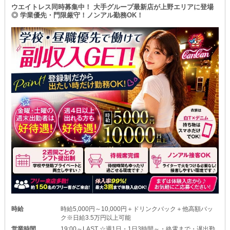
ウエイトレス同時募集中！ 大手グループ最新店が上野エリアに登場
◎ 学業優先・門限厳守！ノンアル勤務OK！
時給
時給5,000円～10,000円＋ドリンクバック＋他高額バッ
ク※日給3.5万円以上可能
営業時間
19:00～LAST ☆週1日・1日3時間～・終電まで・遅出勤