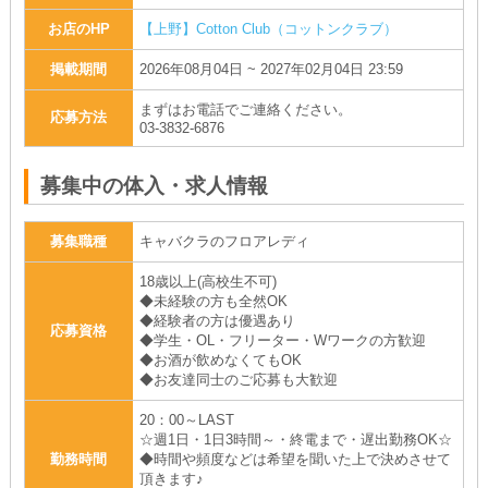
お店のHP
【上野】Cotton Club（コットンクラブ）
掲載期間
2026年08月04日 ~ 2027年02月04日 23:59
まずはお電話でご連絡ください。
応募方法
03-3832-6876
募集中の体入・求人情報
募集職種
キャバクラのフロアレディ
18歳以上(高校生不可)
◆未経験の方も全然OK
◆経験者の方は優遇あり
応募資格
◆学生・OL・フリーター・Wワークの方歓迎
◆お酒が飲めなくてもOK
◆お友達同士のご応募も大歓迎
20：00～LAST
☆週1日・1日3時間～・終電まで・遅出勤務OK☆
勤務時間
◆時間や頻度などは希望を聞いた上で決めさせて
頂きます♪