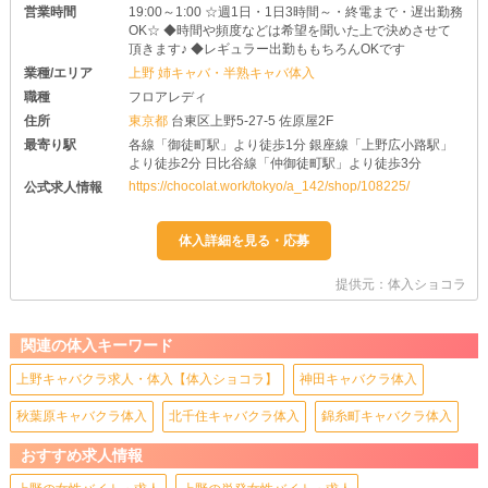
営業時間
19:00～1:00 ☆週1日・1日3時間～・終電まで・遅出勤務
OK☆ ◆時間や頻度などは希望を聞いた上で決めさせて
頂きます♪ ◆レギュラー出勤ももちろんOKです
業種/エリア
上野 姉キャバ・半熟キャバ体入
職種
フロアレディ
住所
東京都
台東区上野5-27-5 佐原屋2F
最寄り駅
各線「御徒町駅」より徒歩1分 銀座線「上野広小路駅」
より徒歩2分 日比谷線「仲御徒町駅」より徒歩3分
https://chocolat.work/tokyo/a_142/shop/108225/
公式求人情報
提供元：体入ショコラ
関連の体入キーワード
上野キャバクラ求人・体入【体入ショコラ】
神田キャバクラ体入
秋葉原キャバクラ体入
北千住キャバクラ体入
錦糸町キャバクラ体入
おすすめ求人情報