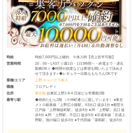
時給
時給7,000円以上確約 ※体入時【売上折半可能】
営業時間
20：00～LAST ☆週1日・1日3時間～・終電まで・遅出
勤務OK☆ ◆時間や頻度などは希望を聞いた上で決めさ
せて頂きます♪ ◆レギュラー出勤ももちろんOKです
業種/エリア
上野 キャバクラ体入
職種
フロアレディ
住所
東京都
台東区上野2-8-4 日栄ビル壱番館2階
最寄り駅
◆焼肉たむら2階 （※仲町通りに面しています） ●東京
メトロ銀座線「上野広小路駅」A3出口 徒歩1分 ●都営大
江戸線「上野御徒町駅」 徒歩4分 ●JR「上野駅」北口 徒
歩4分 ●JR「上野駅」不忍口 徒歩5分 ●京成本線「京成上
野駅」池の端口 徒歩3分 ●千代田線「湯島駅」 徒歩5分