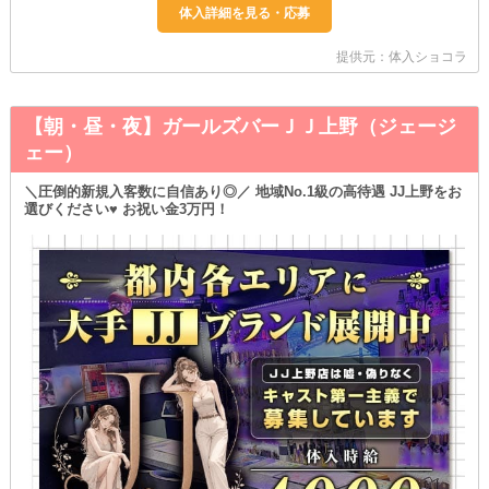
提供元：体入ショコラ
【朝・昼・夜】ガールズバーＪＪ上野（ジェージ
ェー）
＼圧倒的新規入客数に自信あり◎／ 地域No.1級の高待遇 JJ上野をお
選びください♥ お祝い金3万円！