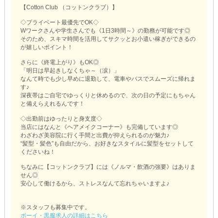
【Cotton Club （コットンクラブ）】
◇プライベート最優先でOK◇
Wワークさんや学生さんでも《1日3時間～》の勤務が可能です◎
そのため、スキマ時間を活用してサクッとお小遣い稼ぎができるの
が嬉しいポイント！
さらに《終電上がり》もOK◎
「明日は早起きしなくちゃ～（涙）」
なんて時でも少し早めに退勤して、電車やバスでスムーズに帰れま
す♪
深夜帯はご自宅でゆっくりと休めるので、次の日の予定にもちゃん
と備えらえれるんです！
◇出勤前はゆったりと身支度◇
当店にはなんと《ヘアメイクコーナー》も完備しています◎
わざわざ美容院に行く手間と出費が抑えられるのが魅力♪
“髪型・髪色”も自由だから、お好きなスタイルに髪型をセットして
くださいね！
ちなみに【コットンクラブ】には《ノルマ・飲酒の強要》はありま
せん◎
安心して働けるから、ストレスなんて忘れちゃいますよ♪
※スタッフも募集中です。
ボーイ・黒服求人の詳細はこちら