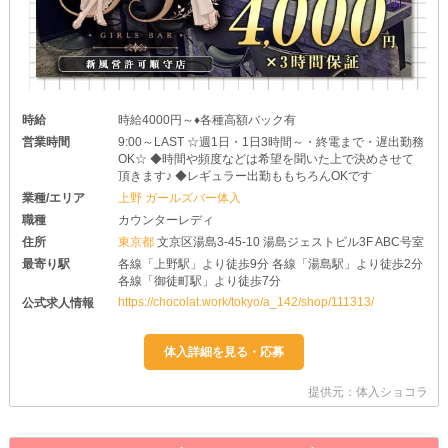
時給
時給4000円～♦各種高額バック有
営業時間
9:00～LAST ☆週1日・1日3時間～・終電まで・遅出勤務
OK☆ ◆時間や頻度などは希望を聞いた上で決めさせて
頂きます♪ ◆レギュラー出勤ももちろんOKです
業種/エリア
上野 ガールズバー体入
職種
カウンターレディ
住所
東京都
文京区湯島3-45-10 湯島ジェストビル3F ABC号室
最寄り駅
各線「上野駅」より徒歩9分 各線「湯島駅」より徒歩2分
各線「御徒町駅」より徒歩7分
https://chocolat.work/tokyo/a_142/shop/111313/
公式求人情報
提供元：体入ショコラ