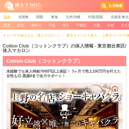
お店検索
関東
北関東
関西
東海
九州/沖縄
中国/四国
北海道/東北
東京
新宿
神奈川
千葉
埼玉
宇都宮
大阪
京都
名古
キャバクラ体入なら［体入マカロン］
東京キャバクラ体入
上野キャバクラ
Cotton Club（コットンクラブ）の体入情報 - 東京都台東区/
体入マカロン
Cotton Club（コットンクラブ）
未経験でも体入時給7000円以上保証！ 3ヶ月で売上100万円を叶えた
女性も◎ 黒服8名で全力サポート！