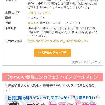
務OK☆ ◆時間や頻度などは希望を聞いた上で決めさせ
て頂きます♪ ◆レギュラー出勤ももちろんOKです
業種/エリア
上野 ラウンジ体入
職種
フロアレディ
住所
東京都
台東区上野2-3-9 第一カンカンビル3F
最寄り駅
JR各線「上野駅」不忍口より徒歩8分 地下鉄千代田線
「湯島駅」2番出口より徒歩3分 JR各線「御徒町駅」北
口より徒歩4分
https://chocolat.work/tokyo/a_142/shop/122224/
公式求人情報
提供元：体入ショコラ
【かわいい制服コンカフェ】ハイスクールメロン
╲未経験者さんも大歓迎／ 採用率99％のコンカフェで楽しく働こ
う！