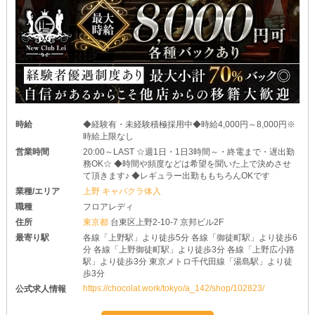
時給
◆経験有・未経験積極採用中◆時給4,000円～8,000円※
時給上限なし
営業時間
20:00～LAST ☆週1日・1日3時間～・終電まで・遅出勤
務OK☆ ◆時間や頻度などは希望を聞いた上で決めさせ
て頂きます♪ ◆レギュラー出勤ももちろんOKです
業種/エリア
上野 キャバクラ体入
職種
フロアレディ
住所
東京都
台東区上野2-10-7 京邦ビル2F
最寄り駅
各線「上野駅」より徒歩5分 各線「御徒町駅」より徒歩6
分 各線「上野御徒町駅」より徒歩3分 各線「上野広小路
駅」より徒歩3分 東京メトロ千代田線「湯島駅」より徒
歩3分
https://chocolat.work/tokyo/a_142/shop/102823/
公式求人情報