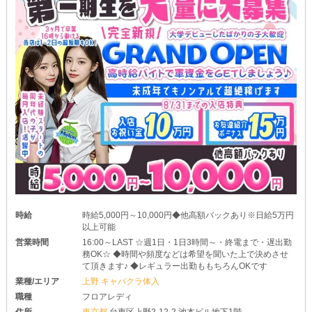
時給
時給5,000円～10,000円◆他高額バックあり※日給5万円
以上可能
営業時間
16:00～LAST ☆週1日・1日3時間～・終電まで・遅出勤
務OK☆ ◆時間や頻度などは希望を聞いた上で決めさせ
て頂きます♪ ◆レギュラー出勤ももちろんOKです
業種/エリア
上野 キャバクラ体入
職種
フロアレディ
住所
東京都
台東区上野2-12-2 池本ビル地下1階