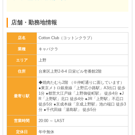
店舗・勤務地情報
店名
Cotton Club（コットンクラブ）
業種
キャバクラ
エリア
上野
住所
台東区上野2-8-4 日栄ビル壱番館2階
◆焼肉たむら2階 （※仲町通りに面しています）
●東京メトロ銀座線「上野広小路駅」A3出口 徒歩
1分 ●都営大江戸線「上野御徒町駅」 徒歩4分 ●J
最寄り駅
R「上野駅」北口 徒歩4分 ●JR「上野駅」不忍口
徒歩5分 ●京成本線「京成上野駅」池の端口 徒歩3
分 ●千代田線「湯島駅」 徒歩5分
営業時間
20:00 ～ LAST
定休日
年中無休