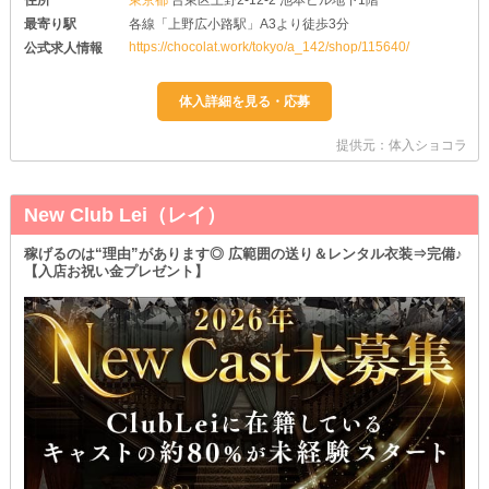
最寄り駅
各線「上野広小路駅」A3より徒歩3分
https://chocolat.work/tokyo/a_142/shop/115640/
公式求人情報
提供元：体入ショコラ
New Club Lei（レイ）
稼げるのは“理由”があります◎ 広範囲の送り＆レンタル衣装⇒完備♪
【入店お祝い金プレゼント】