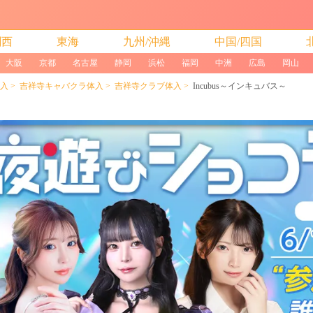
関西
東海
九州/沖縄
中国/四国
大阪
京都
名古屋
静岡
浜松
福岡
中洲
広島
岡山
入
吉祥寺キャバクラ体入
吉祥寺クラブ体入
Incubus～インキュバス～