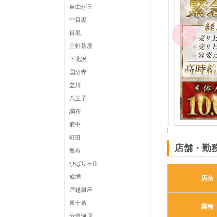
銀座 クラブ体入
自由が丘
フロアレディ
中目黒
東京都
中央区銀座7-6-12 第5ポールスタービル3F
目黒
各線「新橋駅」銀座口より徒歩5分
三軒茶屋
下北沢
国分寺
立川
八王子
調布
府中
体入求人No：銀座111715
町田
店舗・勤
亀有
ひばりヶ丘
成増
店名
戸越銀座
東十条
業種
分倍河原