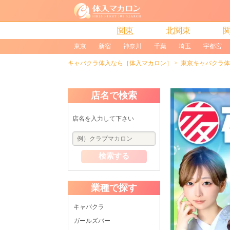
関東
北関東
東京
新宿
神奈川
千葉
埼玉
宇都宮
キャバクラ体入なら［体入マカロン］
東京キャバクラ体
店名で検索
店名を入力して下さい
検索する
業種で探す
キャバクラ
ガールズバー