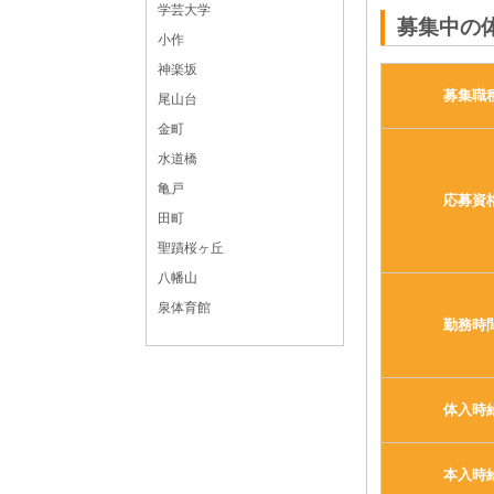
学芸大学
募集中の
小作
神楽坂
募集職
尾山台
金町
水道橋
亀戸
応募資
田町
聖蹟桜ヶ丘
八幡山
泉体育館
勤務時
体入時
本入時