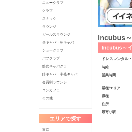
ニュークラブ
クラブ
スナック
ラウンジ
ガールズラウンジ
Incub
昼キャバ・朝キャバ
Incubus
ショークラブ
パブクラブ
ドレスレンタル・
熟女キャバクラ
時給
姉キャバ・半熟キャバ
営業時間
会員制ラウンジ
業種/エリア
コンカフェ
職種
その他
住所
最寄り駅
エリアで探す
東京