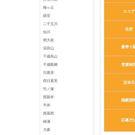
梅ヶ丘
エリア
経堂
二子玉川
住所
仙川
明大前
最寄り
浜田山
千歳烏山
営業時
千歳船橋
日暮里
西日暮里
定休日
竹ノ塚
西新井
掲載期
平井
西葛西
応募方
綾瀬
大森