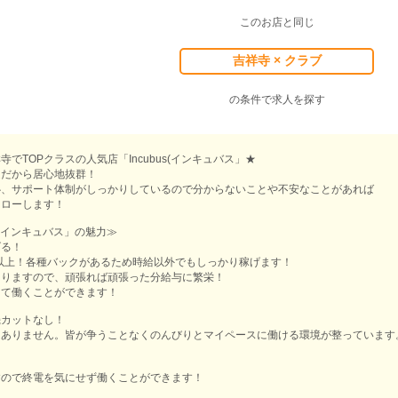
このお店と同じ
吉祥寺 × クラブ
の条件で求人を探す
でTOPクラスの人気店「Incubus(インキュバス」★
遇だから居心地抜群！
心、サポート体制がしっかりしているので分からないことや不安なことがあれば
ォローします！
us(インキュバス」の魅力≫
げる！
円以上！各種バックがあるため時給以外でもしっかり稼げます！
ありますので、頑張れば頑張った分給与に繁栄！
って働くことができます！
機カットなし！
はありません。皆が争うことなくのんびりとマイペースに働ける環境が整っています
すので終電を気にせず働くことができます！