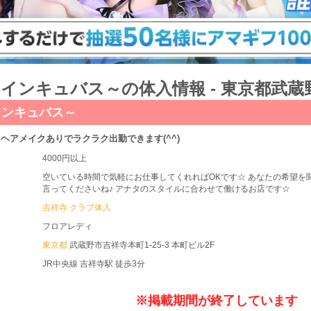
us～インキュバス～の体入情報 - 東京都武
～インキュバス～
ヘアメイクありでラクラク出勤できます(^^)
4000円以上
空いている時間で気軽にお仕事してくれればOKです☆ あなたの希望を
言ってくださいね♪ アナタのスタイルに合わせて働けるお店です☆
吉祥寺 クラブ体入
フロアレディ
東京都
武蔵野市吉祥寺本町1-25-3 本町ビル2F
JR中央線 吉祥寺駅 徒歩3分
※掲載期間が終了しています