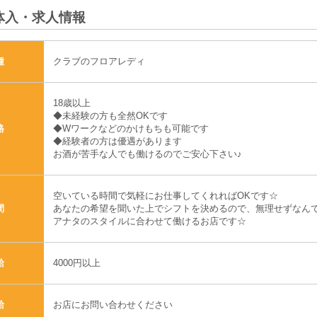
体入・求人情報
クラブのフロアレディ
種
18歳以上
◆未経験の方も全然OKです
◆Wワークなどのかけもちも可能です
格
◆経験者の方は優遇があります
お酒が苦手な人でも働けるのでご安心下さい♪
空いている時間で気軽にお仕事してくれればOKです☆
あなたの希望を聞いた上でシフトを決めるので、無理せずなんで
間
アナタのスタイルに合わせて働けるお店です☆
4000円以上
給
お店にお問い合わせください
給