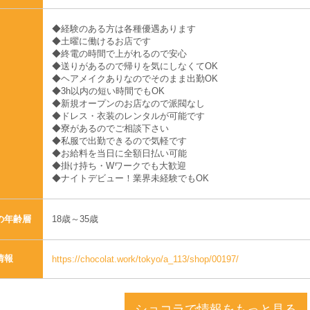
◆経験のある方は各種優遇あります
◆土曜に働けるお店です
◆終電の時間で上がれるので安心
◆送りがあるので帰りを気にしなくてOK
◆ヘアメイクありなのでそのまま出勤OK
◆3h以内の短い時間でもOK
◆新規オープンのお店なので派閥なし
◆ドレス・衣装のレンタルが可能です
◆寮があるのでご相談下さい
◆私服で出勤できるので気軽です
◆お給料を当日に全額日払い可能
◆掛け持ち・Wワークでも大歓迎
◆ナイトデビュー！業界未経験でもOK
18歳～35歳
の年齢層
情報
https://chocolat.work/tokyo/a_113/shop/00197/
ショコラで情報をもっと見る