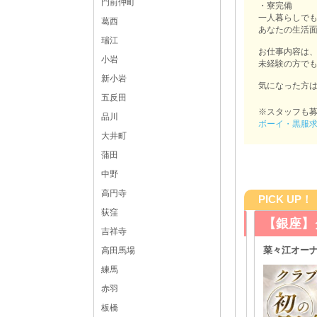
門前仲町
・寮完備
一人暮らしで
葛西
あなたの生活
瑞江
お仕事内容は
小岩
未経験の方で
新小岩
気になった方は是
五反田
※スタッフも
品川
ボーイ・黒服
大井町
蒲田
中野
高円寺
PICK UP！
荻窪
【銀座】クラ
吉祥寺
さんのお客様に愛されるママ◎
菜々江オーナー
高田馬場
練馬
時給6000円以上＊日給2万円～10万円以上可
赤羽
20:00～1:00 ☆週1日・1日3時間～・終電まで・遅出勤
務OK☆ ◆時間や頻度などは希望を聞いた上で決めさ
板橋
せて頂きます♪ ◆レギュラー出勤ももちろんOKです