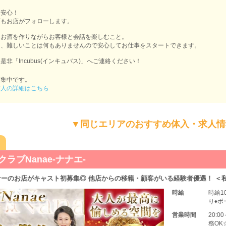
も安心！
面もお店がフォローします。
、お酒を作りながらお客様と会話を楽しむこと。
も、難しいことは何もありませんので安心してお仕事をスタートできます。
非「Incubus(インキュバス)」へご連絡ください！
募集中です。
求人の詳細はこちら
▼同じエリアのおすすめ体入・求人情
ブNanae-ナナエ-
のお店がキャスト初募集◎ 他店からの移籍・顧客がいる経験者優遇！ ＜私
時給
時給10
り♦ボー
営業時間
20:00
務OK☆