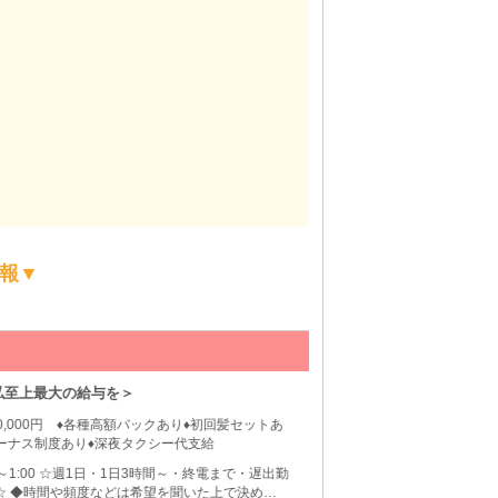
報▼
【銀座】club n
至上最大の給与を＞
＼採用基準は人柄です／
,000円 ♦各種高額バックあり♦初回髪セットあ
ナス制度あり♦深夜タクシー代支給
～1:00 ☆週1日・1日3時間～・終電まで・遅出勤
 ◆時間や頻度などは希望を聞いた上で決めさ