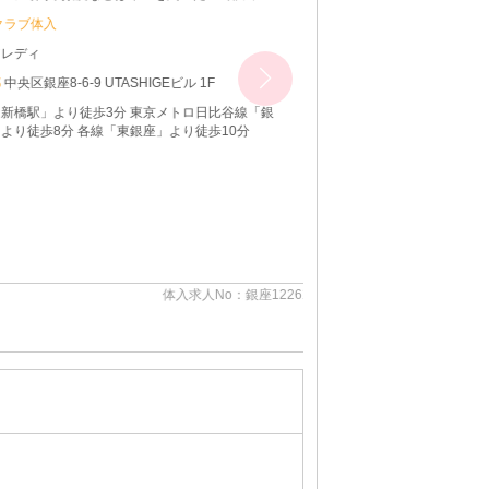
ます♪ ◆レギュラー出勤ももちろんOKです
ラブ体入
ディ
央区銀座8-6-9 UTASHIGEビル 1F
橋駅」より徒歩3分 東京メトロ日比谷線「銀
り徒歩8分 各線「東銀座」より徒歩10分
体入求人No：銀座122616