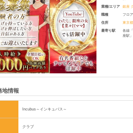
せて頂き
業種/エリア
銀座 ク
職種
フロアレ
住所
東京都
中
最寄り駅
各線「新
座駅」よ
務地情報
Incubus～インキュバス～
クラブ