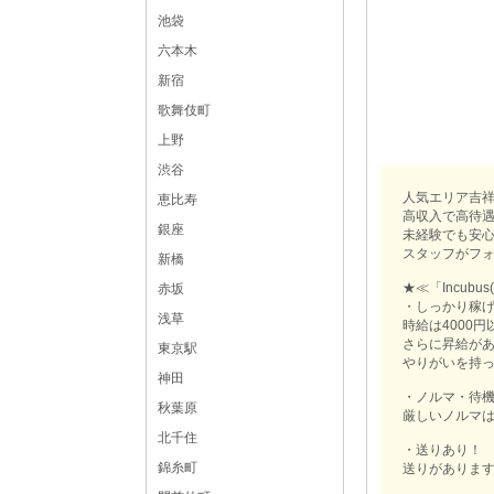
池袋
六本木
新宿
歌舞伎町
上野
渋谷
人気エリア吉祥寺
恵比寿
高収入で高待
銀座
未経験でも安
スタッフがフ
新橋
★≪「Incub
赤坂
・しっかり稼
浅草
時給は4000
さらに昇給が
東京駅
やりがいを持
神田
・ノルマ・待
秋葉原
厳しいノルマ
北千住
・送りあり！
錦糸町
送りがありま