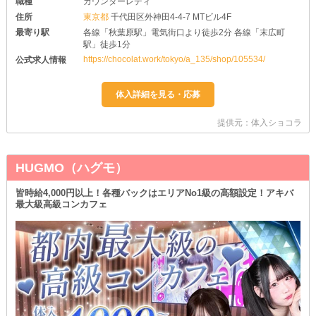
職種
カウンターレディ
住所
東京都
千代田区外神田4-4-7 MTビル4F
最寄り駅
各線「秋葉原駅」電気街口より徒歩2分 各線「末広町
駅」徒歩1分
https://chocolat.work/tokyo/a_135/shop/105534/
公式求人情報
提供元：体入ショコラ
HUGMO（ハグモ）
皆時給4,000円以上！各種バックはエリアNo1級の高額設定！アキバ
最大級高級コンカフェ