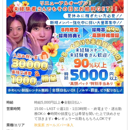
時給
時給5,000円以上◆全額日払い
営業時間
15:00～LAST ☆週1日・1日3時間～・終電まで・遅出勤
務OK☆ ◆時間や頻度などは希望を聞いた上で決めさせ
て頂きます♪ ◆レギュラー出勤ももちろんOKです
業種/エリア
秋葉原 ガールズバー体入