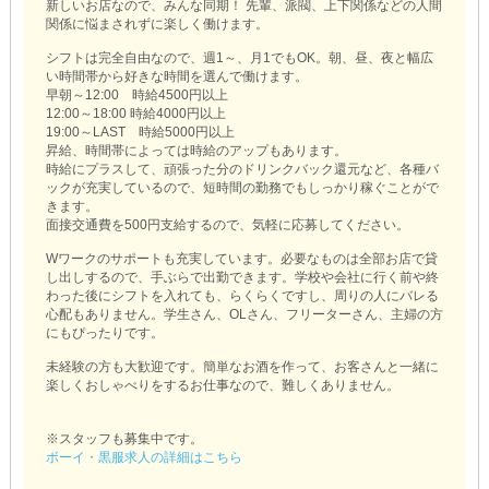
新しいお店なので、みんな同期！ 先輩、派閥、上下関係などの人間
関係に悩まされずに楽しく働けます。
シフトは完全自由なので、週1～、月1でもOK。朝、昼、夜と幅広
い時間帯から好きな時間を選んで働けます。
早朝～12:00 時給4500円以上
12:00～18:00 時給4000円以上
19:00～LAST 時給5000円以上
昇給、時間帯によっては時給のアップもあります。
時給にプラスして、頑張った分のドリンクバック還元など、各種バ
ックが充実しているので、短時間の勤務でもしっかり稼ぐことがで
きます。
面接交通費を500円支給するので、気軽に応募してください。
Wワークのサポートも充実しています。必要なものは全部お店で貸
し出しするので、手ぶらで出勤できます。学校や会社に行く前や終
わった後にシフトを入れても、らくらくですし、周りの人にバレる
心配もありません。学生さん、OLさん、フリーターさん、主婦の方
にもぴったりです。
未経験の方も大歓迎です。簡単なお酒を作って、お客さんと一緒に
楽しくおしゃべりをするお仕事なので、難しくありません。
※スタッフも募集中です。
ボーイ・黒服求人の詳細はこちら