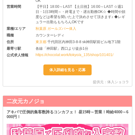
OK
営業時間
【平日】18:00～LAST 【土日祝】16:00～LAST ☆週1
日・1日3時間～・終電まで・遅出勤務OK☆ ◆時間や頻
度などは希望を聞いた上で決めさせて頂きます♪ ◆レギ
ュラー出勤ももちろんOKです
業種/エリア
秋葉原 ガールズバー体入
職種
カウンターレディ
住所
東京都
千代田区内神田3-8-8 sk神田駅前ビル地下1階
最寄り駅
各線「神田駅」西口より徒歩1分
https://chocolat.work/tokyo/a_135/shop/101401/
公式求人情報
提供元：体入ショコラ
二次元カノジョ
アキバで圧倒的集客数誇るコンカフェ！ 昼15時～営業！時給4000～6
000円！