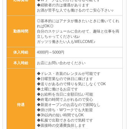
◆経験者の方は優遇があります
お酒が苦手な人でも働けるのでご安心下さい♪
◎基本的にはアナタが働きたいときに働いてくれ
ればOK◎
勤務時間
自分のスケジュールに合わせて、趣味と仕事を両
立しちゃってくださいね♪
ガッツリ働きたい人もWELCOME♪
体入時給
4000円～5000円
本入時給
お店にお問い合わせください
◆ドレス・衣装のレンタルが可能です
◆日曜営業なので休日に稼げます
◆送りがあるので帰りを気にしなくてOK
◆土曜に働けるお店です
◆お給料を当日に全額日払い可能
◆終電の時間で上がれるので安心
待遇
◆新規オープンのお店なので派閥なし
◆掛け持ち・Wワークでも大歓迎
◆3h以内の短い時間でもOK
◆私服で出勤できるので気軽です
◆面接時の交通費負担します