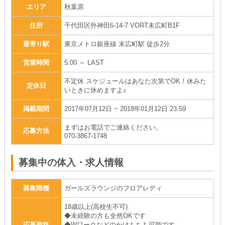
エリア
秋葉原
住所
千代田区外神田6-14-7 VORT末広町B1F
最寄り駅
東京メトロ銀座線 末広町駅 徒歩2分
営業時間
5:00 ～ LAST
不定休 スケジュールはあなた次第でOK！休みた
定休日
いときに休めますよ♪
掲載期間
2017年07月12日 ~ 2018年01月12日 23:59
まずはお電話でご連絡ください。
応募方法
070-3867-1748
募集中の体入・求人情報
募集職種
ガールズラウンジのフロアレディ
18歳以上(高校生不可)
◆未経験の方も全然OKです
応募資格
◆Wワークなどのかけもちも可能です