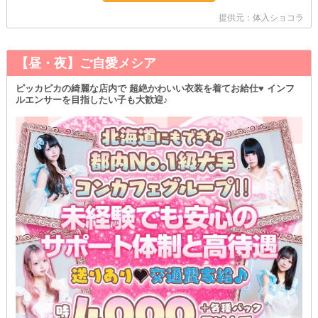
提供元：体入ショコラ
【昼・夜】ご自愛メシア
ピッカピカの綺麗な店内で 超絶かわいい衣装を着てお給仕♥ インフ
ルエンサーを目指したい子も大歓迎♪