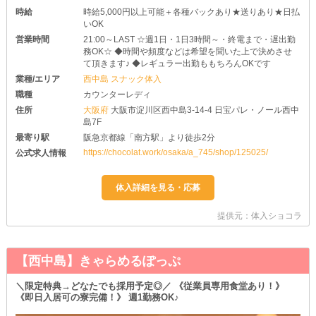
時給
時給5,000円以上可能＋各種バックあり★送りあり★日払
いOK
営業時間
21:00～LAST ☆週1日・1日3時間～・終電まで・遅出勤
務OK☆ ◆時間や頻度などは希望を聞いた上で決めさせ
て頂きます♪ ◆レギュラー出勤ももちろんOKです
業種/エリア
西中島 スナック体入
職種
カウンターレディ
住所
大阪府
大阪市淀川区西中島3-14-4 日宝パレ・ノール西中
島7F
最寄り駅
阪急京都線「南方駅」より徒歩2分
https://chocolat.work/osaka/a_745/shop/125025/
公式求人情報
提供元：体入ショコラ
【西中島】きゃらめるぽっぷ
＼限定特典→どなたでも採用予定◎／ 《従業員専用食堂あり！》
《即日入居可の寮完備！》 週1勤務OK♪