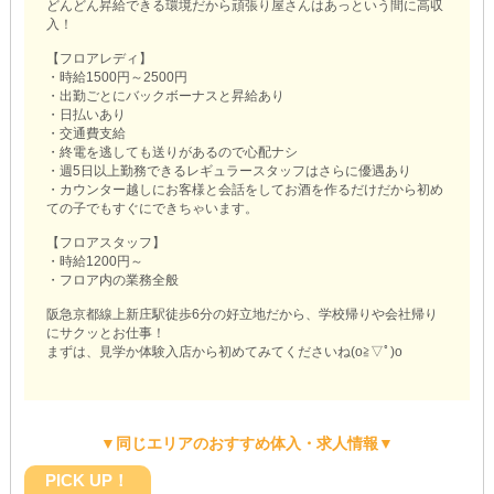
どんどん昇給できる環境だから頑張り屋さんはあっという間に高収
入！
【フロアレディ】
・時給1500円～2500円
・出勤ごとにバックボーナスと昇給あり
・日払いあり
・交通費支給
・終電を逃しても送りがあるので心配ナシ
・週5日以上勤務できるレギュラースタッフはさらに優遇あり
・カウンター越しにお客様と会話をしてお酒を作るだけだから初め
ての子でもすぐにできちゃいます。
【フロアスタッフ】
・時給1200円～
・フロア内の業務全般
阪急京都線上新庄駅徒歩6分の好立地だから、学校帰りや会社帰り
にサクッとお仕事！
まずは、見学か体験入店から初めてみてくださいね(o≧▽ﾟ)o
▼同じエリアのおすすめ体入・求人情報▼
PICK UP！