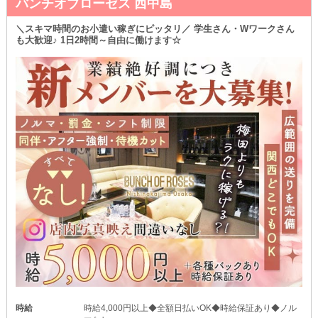
バンチオブローゼス 西中島
＼スキマ時間のお小遣い稼ぎにピッタリ／ 学生さん・Wワークさん
も大歓迎♪ 1日2時間～自由に働けます☆
時給
時給4,000円以上◆全額日払いOK◆時給保証あり◆ノル