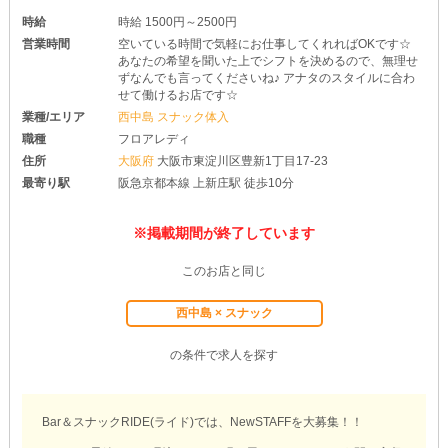
時給
時給 1500円～2500円
営業時間
空いている時間で気軽にお仕事してくれればOKです☆
あなたの希望を聞いた上でシフトを決めるので、無理せ
ずなんでも言ってくださいね♪ アナタのスタイルに合わ
せて働けるお店です☆
業種/エリア
西中島 スナック体入
職種
フロアレディ
住所
大阪府
大阪市東淀川区豊新1丁目17-23
最寄り駅
阪急京都本線 上新庄駅 徒歩10分
※掲載期間が終了しています
このお店と同じ
西中島 × スナック
の条件で求人を探す
Bar＆スナックRIDE(ライド)では、NewSTAFFを大募集！！