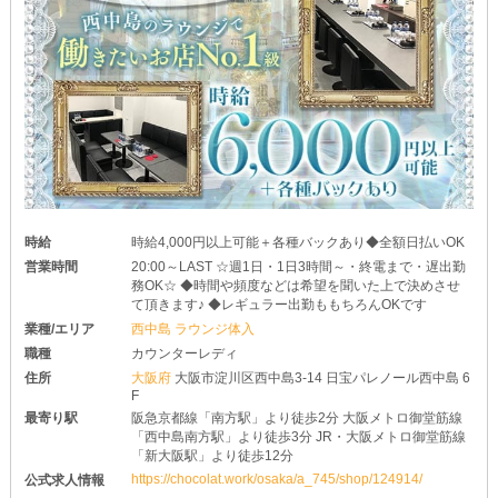
時給
時給4,000円以上可能＋各種バックあり◆全額日払いOK
営業時間
20:00～LAST ☆週1日・1日3時間～・終電まで・遅出勤
務OK☆ ◆時間や頻度などは希望を聞いた上で決めさせ
て頂きます♪ ◆レギュラー出勤ももちろんOKです
業種/エリア
西中島 ラウンジ体入
職種
カウンターレディ
住所
大阪府
大阪市淀川区西中島3-14 日宝パレノール西中島 6
F
最寄り駅
阪急京都線「南方駅」より徒歩2分 大阪メトロ御堂筋線
「西中島南方駅」より徒歩3分 JR・大阪メトロ御堂筋線
「新大阪駅」より徒歩12分
https://chocolat.work/osaka/a_745/shop/124914/
公式求人情報