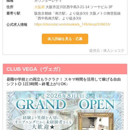
職種
カウンターレディ
住所
大阪府
大阪市淀川区西中島3-21-14 ソーヤビル 3F
最寄り駅
阪急京都線「南方駅」より徒歩3分 大阪メトロ御堂筋線
「西中島南方駅」より徒歩3分
https://chocolat.work/osaka/a_745/shop/108633/
公式求人情報
提供元：体入ショコラ
CLUB VEGA（ヴェガ）
昼職や学校との両立もラクラク！ スキマ時間を活用して稼げる自由
シフト◎ 1日3時間～終電上がりOK♪