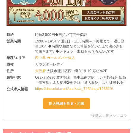
時給
時給3,500円◆日払い可完全保証
営業時間
19:00～LAST ☆週1日・1日3時間～・終電まで・遅出勤
務OK☆ ◆時間や頻度などは希望を聞いた上で決めさせ
て頂きます♪ ◆レギュラー出勤ももちろんOKです
業種/エリア
西中島 ガールズバー体入
職種
カウンターレディ
住所
大阪府
大阪市淀川区西中島3-19-19 寿ビル2F
最寄り駅
Osaka Metro御堂筋線「西中島南方駅」より徒歩2分 阪急
「南方駅」より徒歩2分 各線「新大阪駅」より徒歩10分
https://chocolat.work/osaka/a_745/shop/123619/
公式求人情報
提供元：体入ショコラ