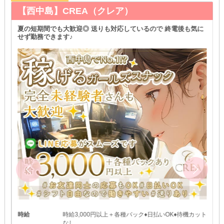
【西中島】CREA（クレア）
夏の短期間でも大歓迎◎ 送りも対応しているので 終電後も気に
せず勤務できます♪
時給
時給3,000円以上＋各種バック♦日払いOK♦待機カット
なし