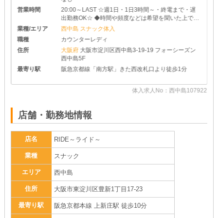
営業時間
20:00～LAST ☆週1日・1日3時間～・終電まで・遅
出勤務OK☆ ◆時間や頻度などは希望を聞いた上で決
めさせて頂きます♪ ◆レギュラー出勤ももちろんOK
業種/エリア
西中島 スナック体入
です
職種
カウンターレディ
住所
大阪府
大阪市淀川区西中島3-19-19 フォーシーズン
西中島5F
最寄り駅
阪急京都線「南方駅」きた西改札口より徒歩1分
25
体入求人No：西中島107922
店舗・勤務地情報
店名
RIDE～ライド～
業種
スナック
エリア
西中島
住所
大阪市東淀川区豊新1丁目17-23
最寄り駅
阪急京都本線 上新庄駅 徒歩10分