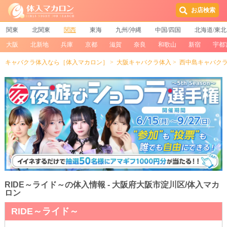
お店検索
関東
北関東
関西
東海
九州/沖縄
中国/四国
北海道/東北
大阪
北新地
兵庫
京都
滋賀
奈良
和歌山
新宿
宇都
キャバクラ体入なら［体入マカロン］
大阪キャバクラ体入
西中島キャバク
RIDE～ライド～の体入情報 - 大阪府大阪市淀川区/体入マカ
ロン
RIDE～ライド～