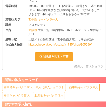
マなし
営業時間
19:00～0:00 ☆週1日・1日2時間～・終電まで・遅出勤務
OK☆ ◆時間や頻度などは希望を聞いた上で決めさせて
頂きます♪ ◆レギュラー出勤ももちろんOKです！
業種/エリア
西中島 キャバクラ体入
職種
フロアレディ
住所
大阪府
大阪市淀川区西中島3-16-15 ルフージュ西中島ビ
ル1F
最寄り駅
大阪メトロ御堂筋線「西中島南方駅」より徒歩2分
https://chocolat.work/osaka/a_745/shop/105099/
公式求人情報
提供元：体入ショコラ
関連の体入キーワード
西中島キャバクラ求人・体入【体入ショコラ】
西中島キャバクラ体入
梅田キャバクラ体入
北新地キャバクラ体入
おすすめ求人情報