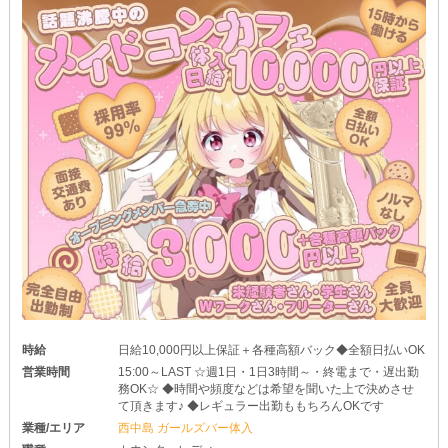
時給
日給10,000円以上保証＋各種高額バック◆全額日払いOK
営業時間
15:00～LAST ☆週1日・1日3時間～・終電まで・遅出勤
務OK☆ ◆時間や頻度などは希望を聞いた上で決めさせ
て頂きます♪ ◆レギュラー出勤ももちろんOKです
業種/エリア
西中島 ガールズバー体入