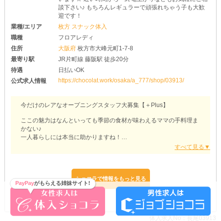
【お客様に安心してくつろいで頂けるお店】だから、スタッフとお
談下さい♪ もちろんレギュラーで頑張れちゃう子も大歓
客様がとっても仲良し！o(≧∇≦o)(o≧∇≦)o
迎です！
あなたの笑顔でお客様も笑顔にしちゃって下さい！
卒業の時には一緒に号泣してくれる優しいお客様もいらっしゃいま
業種/エリア
枚方 スナック体入
す。
職種
フロアレディ
お給料だけじゃない、もっと温かい大切な何かが得られるお店で
住所
大阪府
枚方市大峰元町1-7-8
す！ﾟ+.(･∀･).+ﾟ.
最寄り駅
JR片町線 藤阪駅 徒歩20分
気になる方は見学・体験入店からでOK！
待遇
日払いOK
一人でも友達同士でも大丈夫だから、一度お店に遊びに行ってみる
https://chocolat.work/osaka/a_777/shop/03913/
公式求人情報
といいかも★
今だけのレアなオープニングスタッフ大募集【＋Plus】
ここの魅力はなんといっても季節の食材が味わえるママの手料理ま
かない♪
一人暮らしには本当に助かりますね！
オープニングスタッフ
◎時給1600円〜＋各種手当＋毎月ボーナスあり
◎完全週払い
◎履歴書不要
ショコラで情報をもっと見る
PayPay
がもらえる姉妹サイト!
◎交通費全額支給
◎ノルマ・罰金なし
◎随時昇給あり
提供元：体入ショコラ
未経験からでも始められるチーママ候補も同時募集！！
体入求人No：長尾03913