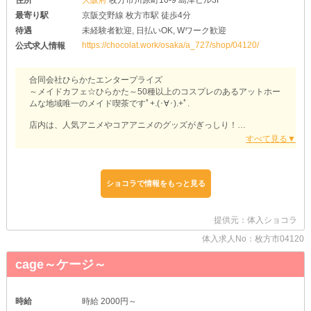
最寄り駅
京阪交野線 枚方市駅 徒歩4分
待遇
未経験者歓迎, 日払いOK, Wワーク歓迎
https://chocolat.work/osaka/a_727/shop/04120/
公式求人情報
合同会社ひらかたエンタープライズ
～メイドカフェ☆ひらかた～50種以上のコスプレのあるアットホー
ムな地域唯一のメイド喫茶ですﾟ+.(･∀･).+ﾟ.
店内は、人気アニメやコアアニメのグッズがぎっしり！
そんな楽しい明るい雰囲気の中、みんな遊びの延長でコスプレを楽
しみながら働いています。
☆時給1100円～+各種バックだから頑張る子はガンガン稼げます！
☆ノルマ一切ナシ
ショコラで情報をもっと見る
☆無料レンタル衣装は50種類以上！
☆終電後の送りあり
☆日払いOK常連の方が多いので接客も安心！
提供元：体入ショコラ
初めての子には先輩がイチから丁寧に教えてくれるので安心！
体入求人No：枚方市04120
お仕事は、お客様をお迎えしてからメニューの紹介。
cage～ケージ～
それから、料理やドリンクを運ぶだけだからすぐに慣れちゃう(≧∇
≦)ｷｬｰ♪
時給
時給 2000円～
短期バイトやドライバーさんも同時募集中です！