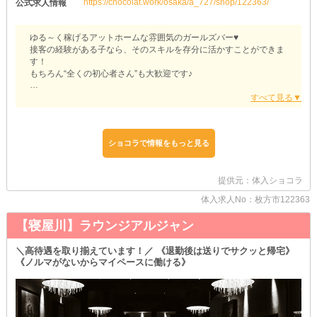
https://chocolat.work/osaka/a_727/shop/122363/
公式求人情報
ゆる～く稼げるアットホームな雰囲気のガールズバー♥
接客の経験がある子なら、そのスキルを存分に活かすことができま
す！
もちろん“全くの初心者さん”も大歓迎です♪
【Remmy（レミー）】
❥個性を出してファンをゲット
￣￣￣￣￣￣￣￣￣￣￣￣￣￣￣
「ガールズバーだからふりふりの衣装とか着るかな？」
ショコラで情報をもっと見る
「露出多めな制服が用意されてたり…」
なんて不安になることはありません！
なぜなら、当店は私服で働ける店舗だから◎
提供元：体入ショコラ
いつもお出かけする時のような、普段通りの格好でお客様の前に立
体入求人No：枚方市122363
つことができます！
もちろん、ヘアスタイルやネイルも自由に楽しんでください♪
【寝屋川】ラウンジアルジャン
❥ストレスとは無縁のお店
￣￣￣￣￣￣￣￣￣￣￣￣￣￣￣
＼高待遇を取り揃えています！／ 《退勤後は送りでサクッと帰宅》
『売上目標を立てて、達成するまで無理にでも頑張ってもらう』
《ノルマがないからマイペースに働ける》
…なんてことは当店でありません！
女の子にとって負担になるだけのノルマはなし◎
それぞれが自分の稼ぎたい分だけ、マイペースに働ける環境を整え
ています！