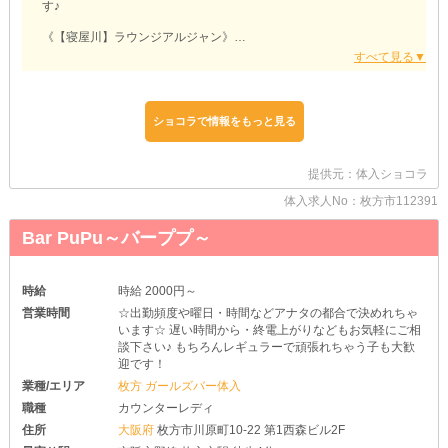
す♪
《【寝屋川】ラウンジアルジャン》
◇“即戦力さん”も大歓迎◇
当店では、他店様で夜職経験がある子を、各種優遇してお迎えして
いるんです！
まずは、面接時に以前の待遇面をお聞かせください。
ショコラで情報をもっと見る
ご希望の収入や働き方を最大限考慮して、勤務条件を提示します♪
お仕事環境と私生活を同時にランクアップできるチャンスです！
提供元：体入ショコラ
◇サクッと帰宅◇
勤務後、終電を逃してしまってもご心配なく◎
体入求人No：枚方市112391
当店では『送り』を完備しています♪
Bar PuPu～バーププ～
始発まで時間を潰したり、深夜料金のタクシーを使ったりしなくて
いいんです！
無駄な時間や出費もなく、快適に退勤ができますよ◎
時給
時給 2000円～
◇空いた時間を使って高収入をGET◇
営業時間
☆出勤頻度や曜日・時間などアナタの都合で決めれちゃ
「平日は学校が忙しくて、出勤できない…」
います☆ 遅い時間から・終電上がりなどもお気軽にご相
「本業終わりは体力的に厳しい…」
談下さい♪ もちろんレギュラーで頑張れちゃう子も大歓
そんな子に朗報！
迎です！
当店では週日に限らず、土曜日も営業しているんです♪
プライベートに負担なくお仕事ができますよ◎
業種/エリア
枚方 ガールズバー体入
職種
カウンターレディ
ちょっとでも気になったらご連絡ください！
住所
大阪府
枚方市川原町10-22 第1西森ビル2F
ご質問やご相談だけでもかまいません♪