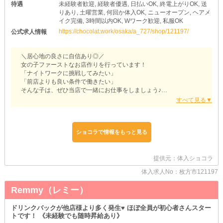
待遇
未経験者歓迎, 経験者優遇, 日払いOK, 終電上がりOK, 送
りあり, 土曜営業, 何回か体入OK, ニューオープン, ヘアメ
イク完備, 3時間以内OK, Wワーク歓迎, 私服OK
https://chocolat.work/osaka/a_727/shop/121197/
公式求人情報
＼居心地の良さに自信あり◎／
女の子ファーストなお店作りを行っています！
「ナイトワークに挑戦してみたい」
「前店よりも良い条件で働きたい」
そんな子は、ぜひ当店で一緒にお仕事をしましょう♪
【Girls Bar ARIEL（ガールズバーアリエル）】
*:.,.:*:.,.:*:.,.:*:.,.:*:.,.:*:*:.,.:*:
❖デビューにおすすめの環境❖
ショコラで情報をもっと見る
【ガールズバーアリエル】での接客はシンプルなモノばかり！
“お客様のお酒を作りながらおしゃべり”メインはこれだけしかお願
いしません◎
提供元：体入ショコラ
もちろん、いきなり覚えられなくても大丈夫！
最初は“笑顔で挨拶”ができれば100点満点です♥
体入求人No：枚方市121197
◆経験者さん大歓迎◆
Remmy（レミー）
他店様で経歴のある子は《最大限優遇》のうえ採用！
これまでの実績や培ったスキルを考慮して、条件を決定します◎
ドリンクバックが他店様より多く発生♥ ほぼ全員が初心者さんスター
もし、ご希望の待遇やワークスタイルがあれば、面接時にお気軽に
トです！ 《未経験でも随時昇給あり》
お伝えください♪