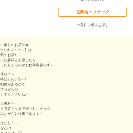
北新地 × スナック
の条件で求人を探す
子に優しいお店☆★
e～ドットキスミー～】は、
気のお店♪
しにお客様とお話したり、
ったりするのがお仕事内容です♪
与体制＊～
給2,200円～！
い制度があるので、
っても安心◎
してくださいね♪
タル無料＊～
ンド衣装もタダで借りれちゃう☆
しみながらお仕事できます！
則はなし＊～
金などの
はありません◎