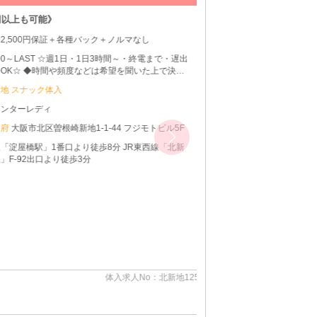
上も可能》
見た目に自信がなくても
500円保証＋各種バック＋ノルマなし
～LAST ☆週1日・1日3時間～・終電まで・遅出
☆ ◆時間や頻度などは希望を聞いた上で決め
きます♪ ◆レギュラー出勤ももちろんOKです
スナック体入
ーレディ
大阪市北区曽根崎新地1-1-44 フジモトビル5F
屋橋駅」1番口より徒歩8分 JR東西線「北新
-92出口より徒歩3分
体入求人No：北新地125099