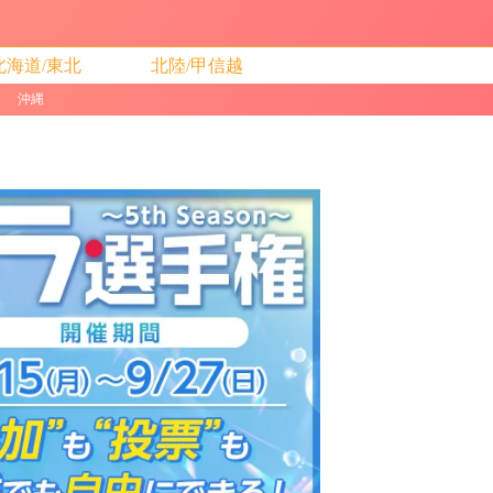
北海道/東北
北陸/甲信越
沖縄