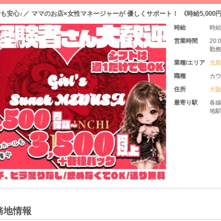
心♪／ ママのお店×女性マネージャーが 優しくサポート！ 《時給5,000円以
時給
時給2,
営業時間
20:00
勤務OK
させて頂
業種/エリア
北新地 
職種
カウンタ
住所
大阪府
最寄り駅
各線「淀
地駅」F
務地情報