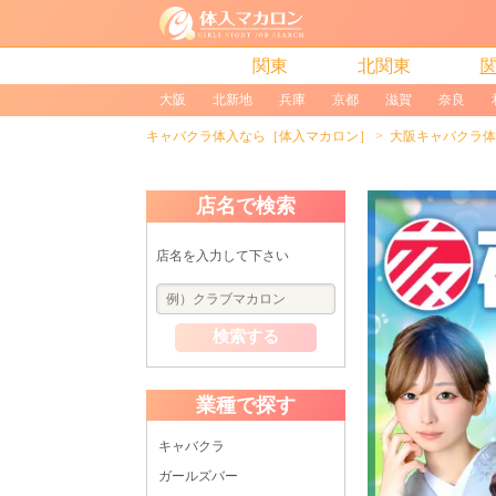
関東
北関東
大阪
北新地
兵庫
京都
滋賀
奈良
キャバクラ体入なら［体入マカロン］
大阪キャバクラ体
店名で検索
店名を入力して下さい
検索する
業種で探す
キャバクラ
ガールズバー