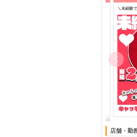
が飲めない子も大歓迎◎】
＼未経験でも安
時給4,000円以上＋各種高額バック★全額日払いOK★
ノルマなし
20:00～1;00 ☆週1日・1日3時間～・終電まで・遅出勤
務OK☆ ◆時間や頻度などは希望を聞いた上で決めさ
せて頂きます♪ ◆レギュラー出勤ももちろんOKです
北新地 スナック体入
フロアレディ
大阪府
大阪市北区曽根崎新地1-6-6 福地ビル7F
JR東西線「北新地駅」（11-21出口）より徒歩3分
体入求人No：北新地111733
店舗・勤