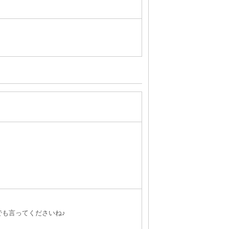
も言ってくださいね♪