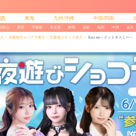
関西
東海
九州/沖縄
中国/四国
和歌山
新宿
宇都宮
名古屋
静岡
浜松
福岡
中洲
金沢
入
北新地キャバクラ体入
北新地スナック体入
.Kiss me～ドットキスミー～