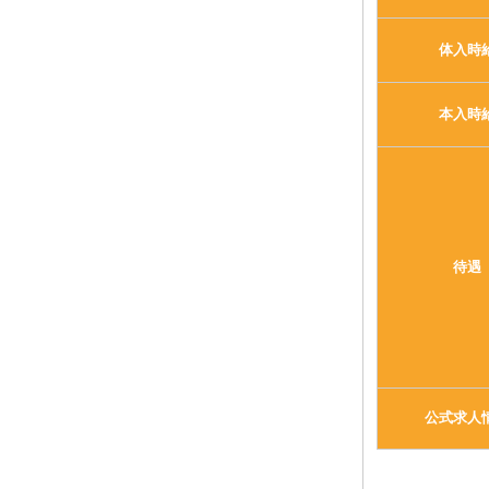
体入時
本入時
待遇
公式求人