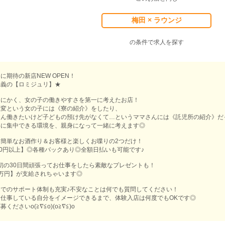
梅田 × ラウンジ
の条件で求人を探す
に期待の新店NEW OPEN！
主義の【ロミジュリ】★
とにかく、女の子の働きやすさを第一に考えたお店！
大変という女の子には《寮の紹介》をしたり、
さん働きたいけど子どもの預け先がなくて…というママさんには《託児所の紹介》だ
事に集中できる環境を、親身になって一緒に考えます◎
簡単なお酒作り＆お客様と楽しくお喋りの2つだけ！
00円以上】◎各種バックあり◎全額日払いも可能です♪
初の30日間頑張ってお仕事をしたら素敵なプレゼントも！
万円】が支給されちゃいます◎
でのサポート体制も充実♪不安なことは何でも質問してください！
仕事している自分をイメージできるまで、体験入店は何度でもOKです◎
ださいo(≧∇≦o)(o≧∇≦)o