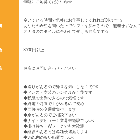
気軽にご応募くださいね☆
空いている時間で気軽にお仕事してくれればOKです☆
あなたの希望を聞いた上でシフトを決めるので、無理せずなんで
間
アナタのスタイルに合わせて働けるお店です☆
3000円以上
給
お店にお問い合わせください
給
◆送りがあるので帰りを気にしなくてOK
◆ドレス・衣装のレンタルが可能です
◆私服で出勤できるので気軽です
◆終電の時間で上がれるので安心
◆面接時の交通費負担します
◆寮があるのでご相談下さい
◆ナイトデビュー！業界未経験でもOK
◆掛け持ち・Wワークでも大歓迎
◆経験のある方は各種優遇あります
◆3h以内の短い時間でもOK