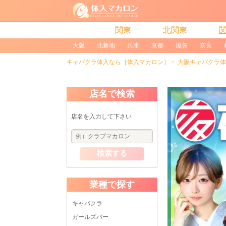
関東
北関東
大阪
北新地
兵庫
京都
滋賀
奈良
キャバクラ体入なら［体入マカロン］
大阪キャバクラ体
店名で検索
店名を入力して下さい
検索する
業種で探す
キャバクラ
ガールズバー