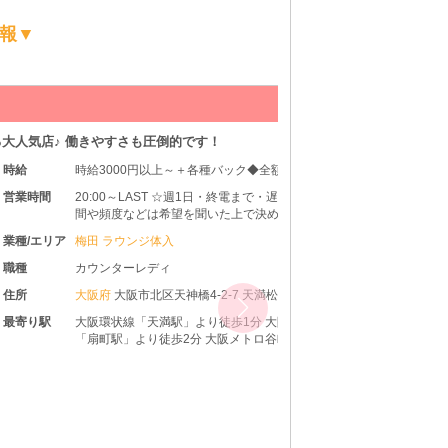
報▼
さも圧倒的です！
00円以上～＋各種バック◆全額日払い
～LAST ☆週1日・終電まで・遅出勤務OK☆ ◆時
などは希望を聞いた上で決めさせて頂きます♪
ラー出勤ももちろんOKです
ウンジ体入
ーレディ
大阪市北区天神橋4-2-7 天満松栄会館3F
線「天満駅」より徒歩1分 大阪メトロ堺筋線
」より徒歩2分 大阪メトロ谷町線「天神橋筋
」より徒歩7分