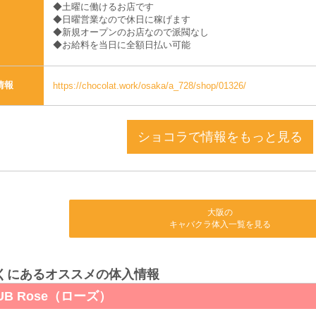
◆土曜に働けるお店です
◆日曜営業なので休日に稼げます
◆新規オープンのお店なので派閥なし
◆お給料を当日に全額日払い可能
情報
https://chocolat.work/osaka/a_728/shop/01326/
ショコラで情報をもっと見る
大阪の
キャバクラ体入一覧を見る
くにあるオススメの体入情報
B Rose（ローズ）