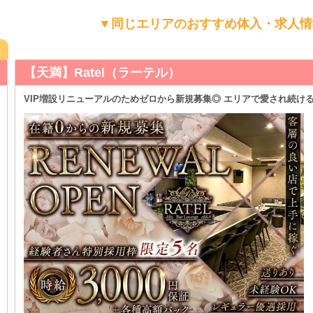
▼同じエリアのおすすめ体入・求人情
tel（ラーテル）
ューアルのためゼロから新規募集◎ エリアで愛され続ける大人気店♪ 働きやす
時給
時給30
営業時間
20:00
間や頻度
◆レギュ
業種/エリア
梅田 ラ
職種
カウンタ
住所
大阪府
最寄り駅
大阪環状
「扇町駅
六丁目駅