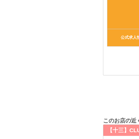
公式求人
このお店の近
【十三】CLU