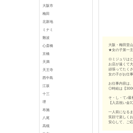
大阪市
梅田
北新地
ミナミ
難波
大阪・梅田堂山
心斎橋
★女の子第一
京橋
ロミジュリは
天満
お店が遠くて
頑張ってたく
天王寺
女の子がお仕
西中島
お仕事内容は、
江坂
◎時給は【30
十三
そ・し・て♪最
堺
【入店祝い金3
布施
一人前になるま
笑顔で楽しくお
八尾
安心して、ご応募く
高槻