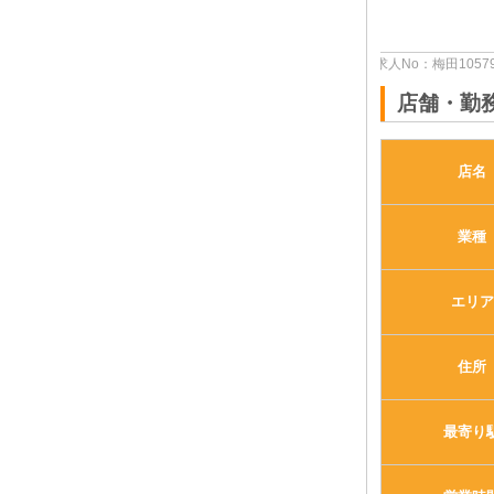
体入求人No：梅田105797
店舗・勤
店名
業種
エリア
住所
最寄り