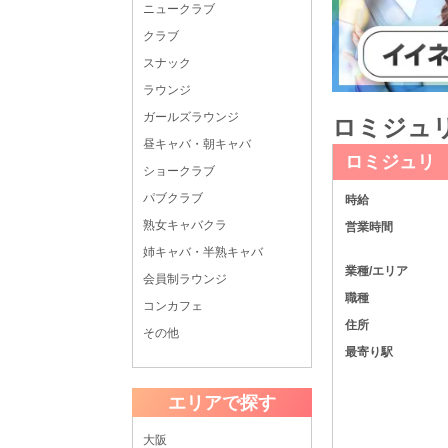
ニュークラブ
クラブ
スナック
ラウンジ
ガールズラウンジ
ロミジュリ
昼キャバ・朝キャバ
ロミジュリ
ショークラブ
パブクラブ
時給
熟女キャバクラ
営業時間
姉キャバ・半熟キャバ
業種/エリア
会員制ラウンジ
職種
コンカフェ
住所
その他
最寄り駅
エリアで探す
大阪