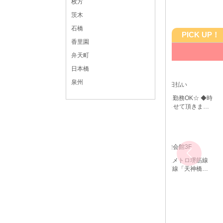
枚方
茨木
石橋
PICK UP！
香里園
【天満】Ra
弁天町
日本橋
 働きやすさも圧倒的です！
VIP増設リニ
泉州
時給3000円以上～＋各種バック◆全額日払い
20:00～LAST ☆週1日・終電まで・遅出勤務OK☆ ◆時
間や頻度などは希望を聞いた上で決めさせて頂きます♪
◆レギュラー出勤ももちろんOKです
梅田 ラウンジ体入
カウンターレディ
大阪府
大阪市北区天神橋4-2-7 天満松栄会館3F
大阪環状線「天満駅」より徒歩1分 大阪メトロ堺筋線
「扇町駅」より徒歩2分 大阪メトロ谷町線「天神橋筋
六丁目駅」より徒歩7分