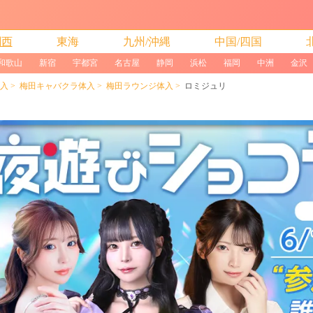
関西
東海
九州/沖縄
中国/四国
和歌山
新宿
宇都宮
名古屋
静岡
浜松
福岡
中洲
金沢
入
梅田キャバクラ体入
梅田ラウンジ体入
ロミジュリ