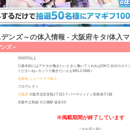
～エデンズ～の体入情報 - 大阪府キタ/体入
デンズ～
3500円以上
◎基本的にはアナタが働きたいときに働いてくれればOK◎ 自分のスケ
くださいね♪ ガッツリ働きたい人もWELCOME♪
北新地 ニュークラブ体入
フロアレディ
大阪府
大阪市北区堂島1丁目2-7 パーマリィイン堂島地下1階
京阪中之島線 大江橋駅 徒歩3分
※掲載期間が終了しています
このお店と同じ