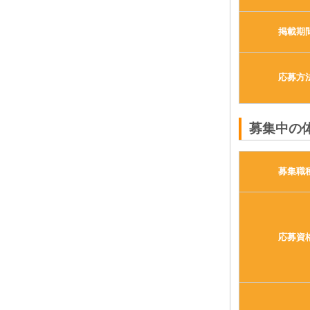
掲載期
応募方
募集中の
募集職
応募資