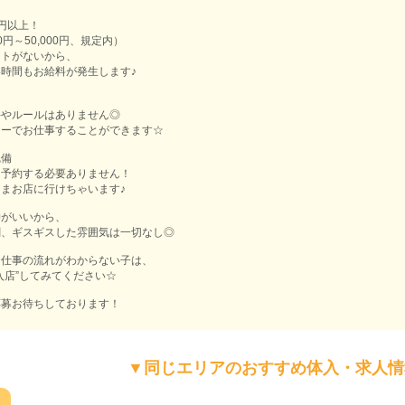
0円以上！
0円～50,000円、規定内）
ットがないから、
時間もお給料が発生します♪
件やルールはありません◎
ャーでお仕事することができます☆
完備
を予約する必要ありません！
まお店に行けちゃいます♪
仲がいいから、
閥、ギスギスした雰囲気は一切なし◎
お仕事の流れがわからない子は、
入店”してみてください☆
応募お待ちしております！
▼同じエリアのおすすめ体入・求人情