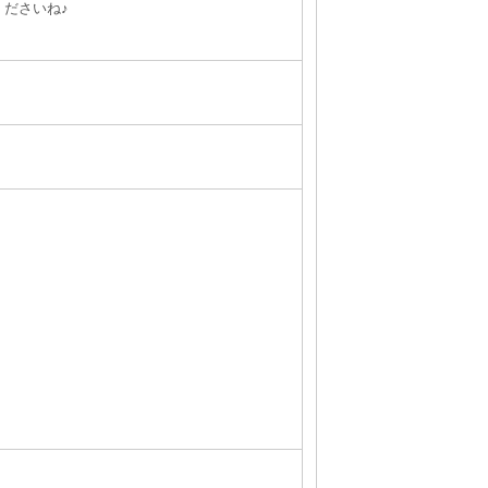
ださいね♪