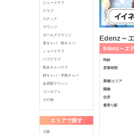
ニュークラブ
クラブ
スナック
ラウンジ
ガールズラウンジ
Edenz
昼キャバ・朝キャバ
Edenz～エ
ショークラブ
パブクラブ
時給
熟女キャバクラ
営業時間
姉キャバ・半熟キャバ
業種/エリア
会員制ラウンジ
職種
コンカフェ
住所
その他
最寄り駅
エリアで探す
大阪