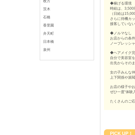
枚方
◆稼げる環境
時給は、3,50
茨木
（日給は15,00
石橋
さらに待機カ
接客していない
香里園
◆ノルマなし
弁天町
お店からの条
日本橋
ノープレッシ
泉州
◆ヘアメイク
自分で美容室
出先からそのま
女の子みんな
上下関係や派
お店の様子や
ぜひ一度“体験
たくさんのご
PICK UP！