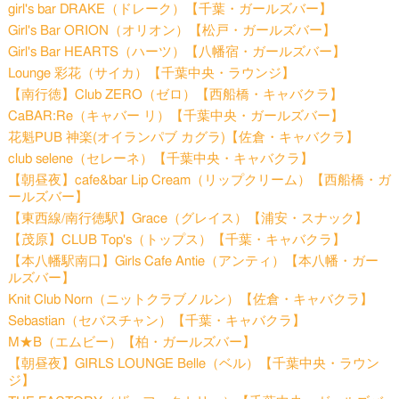
girl's bar DRAKE（ドレーク）【千葉・ガールズバー】
Girl's Bar ORION（オリオン）【松戸・ガールズバー】
Girl's Bar HEARTS（ハーツ）【八幡宿・ガールズバー】
Lounge 彩花（サイカ）【千葉中央・ラウンジ】
【南行徳】Club ZERO（ゼロ）【西船橋・キャバクラ】
CaBAR:Re（キャバー リ）【千葉中央・ガールズバー】
花魁PUB 神楽(オイランパブ カグラ)【佐倉・キャバクラ】
club selene（セレーネ）【千葉中央・キャバクラ】
【朝昼夜】cafe&bar Lip Cream（リップクリーム）【西船橋・ガ
ールズバー】
【東西線/南行徳駅】Grace（グレイス）【浦安・スナック】
【茂原】CLUB Top's（トップス）【千葉・キャバクラ】
【本八幡駅南口】Girls Cafe Antie（アンティ）【本八幡・ガー
ルズバー】
Knit Club Norn（ニットクラブノルン）【佐倉・キャバクラ】
Sebastian（セバスチャン）【千葉・キャバクラ】
M★B（エムビー）【柏・ガールズバー】
【朝昼夜】GIRLS LOUNGE Belle（ベル）【千葉中央・ラウン
ジ】