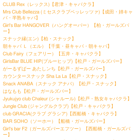
CLUB Rex（レックス)【君津・キャバクラ】
Mrs Club Bellezza (ミセスクラブベッレッツァ)【成田・姉キャ
バ・半熟キャバ】
Girl's Bar HANGOVER（ハングオーバー）【柏・ガールズバ
ー】
スナック縁(エン)【柏・スナック】
朝キャバ Ｌ（エル）【千葉・昼キャバ・朝キャバ】
Club Fairy（フェアリー）【五井・キャバクラ】
GirlsBar BLUE HIP(ブルーヒップ)【松戸・ガールズバー】
がーるずばー あたしンち【松戸・ガールズバー】
カウンタースナック Sha La La【松戸・スナック】
Snack ANABA（スナック アナバ）【松戸・スナック】
はなもも【松戸・ガールズバー】
Jyukujyo club Chaleur (シャルール)【松戸・熟女キャバクラ】
Jungle Club (ジャングルクラブ)【松戸・キャバクラ】
club GRACIA(クラブ グラシア)【西船橋・キャバクラ】
BAR SOHO（ソーホー）【船橋・ガールズバー】
Girl's bar F2（ガールズバーエフツー）【西船橋・ガールズバ
ー】