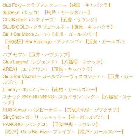
club Foxy～クラブフォクシー～【成田・キャバクラ】
35sacko（サッコ）【松戸・ガールズバー】
CLUB steez（スティーズ）【五香・ラウンジ】
CLUB GOLD～クラブゴールド～【茂原・キャバクラ】
Girl's Bar Moon(ムーン)【市川・ガールズバー】
【浦安駅】Bar Flamingo（フラミンゴ）【浦安・ガールズバ
ー】
パブ セブン【五井・パブクラブ】
Club Legend（レジェンド）【八幡宿・スナック】
AREA1（エリアワン）【茂原・キャバクラ】
Girl's Bar Visconti～ガールズバーヴィスコンティ～【五井・ガー
ルズバー】
L merry～エルメリー～【南柏・ガールズバー】
スナック SKY-RUNNING～スカイランニング～【八幡宿・スナ
ック】
PUB Venus～パブビーナス～【京成大久保・パブクラブ】
GirlyShot～ガーリーショット～【柏・ガールズバー】
PANQRO（パンクロ）【千葉中央・ラウンジ】
【松戸】Girl's Bar Five～ファイブ～【松戸・ガールズバー】