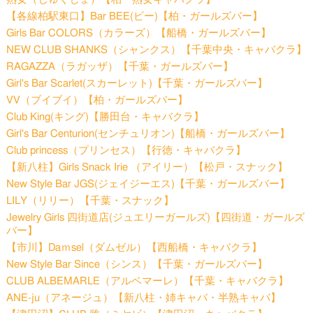
【各線柏駅東口】Bar BEE(ビー)【柏・ガールズバー】
Girls Bar COLORS（カラーズ）【船橋・ガールズバー】
NEW CLUB SHANKS（シャンクス）【千葉中央・キャバクラ】
RAGAZZA（ラガッザ）【千葉・ガールズバー】
Girl's Bar Scarlet(スカーレット)【千葉・ガールズバー】
VV（ブイブイ）【柏・ガールズバー】
Club King(キング)【勝田台・キャバクラ】
Girl's Bar Centurion(センチュリオン)【船橋・ガールズバー】
Club princess（プリンセス）【行徳・キャバクラ】
【新八柱】Girls Snack Irie （アイリー）【松戸・スナック】
New Style Bar JGS(ジェイジーエス)【千葉・ガールズバー】
LILY（リリー）【千葉・スナック】
Jewelry Girls 四街道店(ジュエリーガールズ)【四街道・ガールズ
バー】
【市川】Daｍsel（ダムゼル）【西船橋・キャバクラ】
New Style Bar Since（シンス）【千葉・ガールズバー】
CLUB ALBEMARLE（アルベマーレ）【千葉・キャバクラ】
ANE-ju（アネージュ）【新八柱・姉キャバ・半熟キャバ】