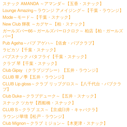
スナック AMANDA ～アマンダ～【五香・スナック】
Lounge Amazing～ラウンジ アメイジング～【千葉・ラウンジ】
Mode～モード～【千葉・スナック】
New Club 輝夜 ～カグヤ～【柏・スナック】
ガールズバー66～ガールズバーロクロク～ 柏店【柏・ガールズ
バー】
Pub Ageha～パブ アゲハ～【佐倉・パブクラブ】
ラピカソ【千葉・スナック】
パブスナック バタフライ【千葉・スナック】
クラブ 琴【千葉・スナック】
Club Gipsy （クラブジプシー）【五井・ラウンジ】
CLUB 華ノ季【五井・ラウンジ】
CLUB Lip gloss～クラブ リップグロス～【八千代台・パブクラ
ブ】
Club Duke～クラブデューク～【五井・スナック】
スナック ツカサ【西船橋・スナック】
CLUB S～クラブ エス～【京成臼井・キャバクラ】
ラウンジ華壇【松戸・ラウンジ】
Club Mignon～クラブ ミジョン～【木更津・スナック】