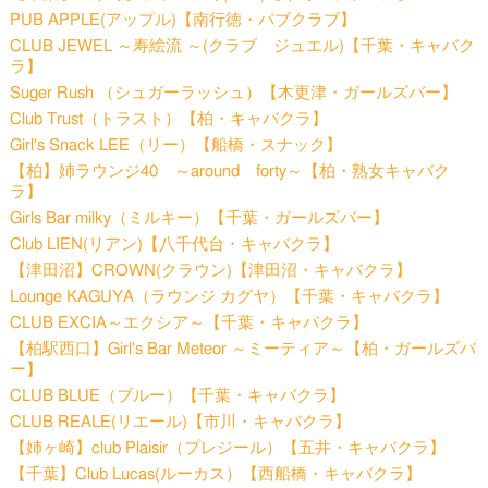
PUB APPLE(アップル)【南行徳・パブクラブ】
CLUB JEWEL ～寿絵流 ～(クラブ ジュエル)【千葉・キャバク
ラ】
Suger Rush （シュガーラッシュ）【木更津・ガールズバー】
Club Trust（トラスト）【柏・キャバクラ】
Girl's Snack LEE（リー）【船橋・スナック】
【柏】姉ラウンジ40 ～around forty～【柏・熟女キャバク
ラ】
Girls Bar milky（ミルキー）【千葉・ガールズバー】
Club LIEN(リアン)【八千代台・キャバクラ】
【津田沼】CROWN(クラウン)【津田沼・キャバクラ】
Lounge KAGUYA（ラウンジ カグヤ）【千葉・キャバクラ】
CLUB EXCIA～エクシア～【千葉・キャバクラ】
【柏駅西口】Girl's Bar Meteor ～ミーティア～【柏・ガールズバ
ー】
CLUB BLUE（ブルー）【千葉・キャバクラ】
CLUB REALE(リエール)【市川・キャバクラ】
【姉ヶ崎】club Plaisir（プレジール）【五井・キャバクラ】
【千葉】Club Lucas(ルーカス）【西船橋・キャバクラ】