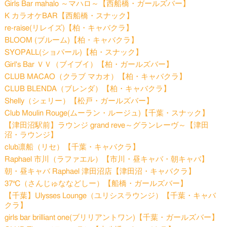
Girls Bar mahalo ～マハロ～【西船橋・ガールズバー】
K カラオケBAR【西船橋・スナック】
re-raise(リレイズ)【柏・キャバクラ】
BLOOM (ブルーム)【柏・キャバクラ】
SYOPALL(ショパール)【柏・スナック】
Girl's Bar ＶＶ（ブイブイ）【柏・ガールズバー】
CLUB MACAO（クラブ マカオ）【柏・キャバクラ】
CLUB BLENDA（ブレンダ）【柏・キャバクラ】
Shelly（シェリー）【松戸・ガールズバー】
Club Moulin Rouge(ムーラン・ルージュ)【千葉・スナック】
【津田沼駅前】ラウンジ grand reve～グランレーヴ～【津田
沼・ラウンジ】
club凛船（リセ）【千葉・キャバクラ】
Raphael 市川（ラファエル）【市川・昼キャバ・朝キャバ】
朝・昼キャバ Raphael 津田沼店【津田沼・キャバクラ】
37℃（さんじゅななどしー）【船橋・ガールズバー】
【千葉】Ulysses Lounge（ユリシスラウンジ）【千葉・キャバ
クラ】
girls bar brilliant one(ブリリアントワン)【千葉・ガールズバー】