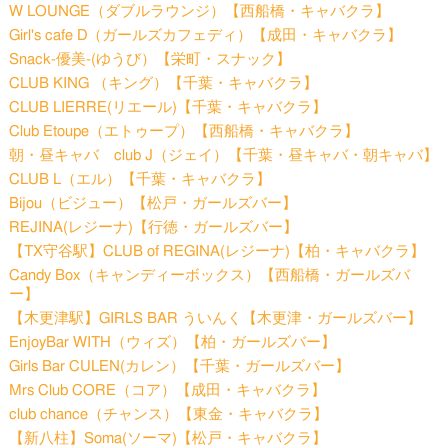
W LOUNGE（ダブルラウンジ）【西船橋・キャバクラ】
Girl's cafe D（ガールズカフェディ）【成田・キャバクラ】
Snack-優美-(ゆうび）【栄町・スナック】
CLUB KING （キング）【千葉・キャバクラ】
CLUB LIERRE(リエール)【千葉・キャバクラ】
Club Etoupe（エトゥープ）【西船橋・キャバクラ】
朝・昼キャバ club J（ジェイ）【千葉・昼キャバ・朝キャバ】
CLUB L（エル）【千葉・キャバクラ】
Bijou（ビジュー）【松戸・ガールズバー】
REJINA(レジーナ)【行徳・ガールズバー】
【TX守谷駅】CLUB of REGINA(レジーナ)【柏・キャバクラ】
Candy Box（キャンディーボックス）【西船橋・ガールズバ
ー】
【木更津駅】GIRLS BAR ういんく【木更津・ガールズバー】
EnjoyBar WITH（ウィズ）【柏・ガールズバー】
Girls Bar CULEN(カレン）【千葉・ガールズバー】
Mrs Club CORE（コア）【成田・キャバクラ】
club chance（チャンス）【東金・キャバクラ】
【新八柱】Soma(ソーマ)【松戸・キャバクラ】