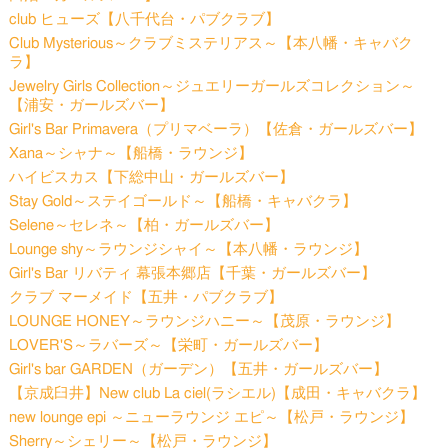
club ヒューズ【八千代台・パブクラブ】
Club Mysterious～クラブミステリアス～【本八幡・キャバク
ラ】
Jewelry Girls Collection～ジュエリーガールズコレクション～
【浦安・ガールズバー】
Girl's Bar Primavera（プリマベーラ）【佐倉・ガールズバー】
Xana～シャナ～【船橋・ラウンジ】
ハイビスカス【下総中山・ガールズバー】
Stay Gold～ステイゴールド～【船橋・キャバクラ】
Selene～セレネ～【柏・ガールズバー】
Lounge shy～ラウンジシャイ～【本八幡・ラウンジ】
Girl's Bar リバティ 幕張本郷店【千葉・ガールズバー】
クラブ マーメイド【五井・パブクラブ】
LOUNGE HONEY～ラウンジハニー～【茂原・ラウンジ】
LOVER'S～ラバーズ～【栄町・ガールズバー】
Girl's bar GARDEN（ガーデン）【五井・ガールズバー】
【京成臼井】New club La ciel(ラシエル)【成田・キャバクラ】
new lounge epi ～ニューラウンジ エピ～【松戸・ラウンジ】
Sherry～シェリー～【松戸・ラウンジ】