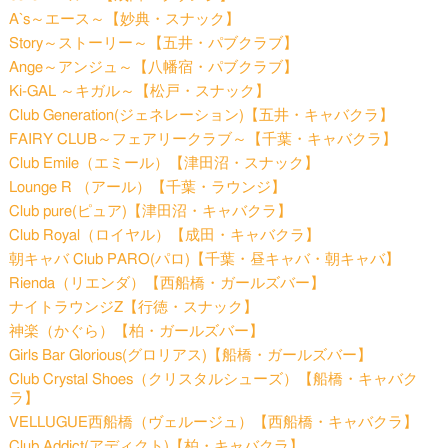
A`s～エース～【妙典・スナック】
Story～ストーリー～【五井・パブクラブ】
Ange～アンジュ～【八幡宿・パブクラブ】
Ki-GAL ～キガル～【松戸・スナック】
Club Generation(ジェネレーション)【五井・キャバクラ】
FAIRY CLUB～フェアリークラブ～【千葉・キャバクラ】
Club Emile（エミール）【津田沼・スナック】
Lounge R （アール）【千葉・ラウンジ】
Club pure(ピュア)【津田沼・キャバクラ】
Club Royal（ロイヤル）【成田・キャバクラ】
朝キャバ Club PARO(パロ)【千葉・昼キャバ・朝キャバ】
Rienda（リエンダ）【西船橋・ガールズバー】
ナイトラウンジZ【行徳・スナック】
神楽（かぐら）【柏・ガールズバー】
Girls Bar Glorious(グロリアス)【船橋・ガールズバー】
Club Crystal Shoes（クリスタルシューズ）【船橋・キャバク
ラ】
VELLUGUE西船橋（ヴェルージュ）【西船橋・キャバクラ】
Club Addict(アディクト)【柏・キャバクラ】