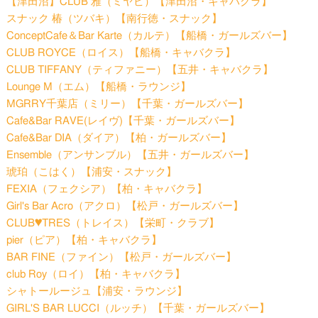
【津田沼】CLUB 雅（ミヤビ）【津田沼・キャバクラ】
スナック 椿（ツバキ）【南行徳・スナック】
ConceptCafe＆Bar Karte（カルテ）【船橋・ガールズバー】
CLUB ROYCE（ロイス）【船橋・キャバクラ】
CLUB TIFFANY（ティファニー）【五井・キャバクラ】
Lounge M（エム）【船橋・ラウンジ】
MGRRY千葉店（ミリー）【千葉・ガールズバー】
Cafe&Bar RAVE(レイヴ)【千葉・ガールズバー】
Cafe&Bar DIA（ダイア）【柏・ガールズバー】
Ensemble（アンサンブル）【五井・ガールズバー】
琥珀（こはく）【浦安・スナック】
FEXIA（フェクシア）【柏・キャバクラ】
Girl's Bar Acro（アクロ）【松戸・ガールズバー】
CLUB♥TRES（トレイス）【栄町・クラブ】
pier（ピア）【柏・キャバクラ】
BAR FINE（ファイン）【松戸・ガールズバー】
club Roy（ロイ）【柏・キャバクラ】
シャトールージュ【浦安・ラウンジ】
GIRL'S BAR LUCCI（ルッチ）【千葉・ガールズバー】