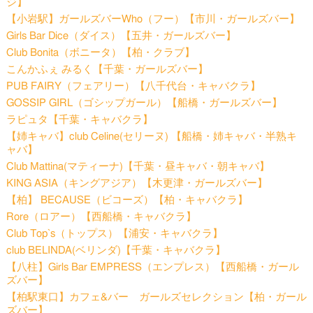
ジ】
【小岩駅】ガールズバーWho（フー）【市川・ガールズバー】
Girls Bar Dice（ダイス）【五井・ガールズバー】
Club Bonita（ボニータ）【柏・クラブ】
こんかふぇ みるく【千葉・ガールズバー】
PUB FAIRY（フェアリー）【八千代台・キャバクラ】
GOSSIP GIRL（ゴシップガール）【船橋・ガールズバー】
ラピュタ【千葉・キャバクラ】
【姉キャバ】club Celine(セリーヌ) 【船橋・姉キャバ・半熟キ
ャバ】
Club Mattina(マティーナ)【千葉・昼キャバ・朝キャバ】
KING ASIA（キングアジア）【木更津・ガールズバー】
【柏】 BECAUSE（ビコーズ）【柏・キャバクラ】
Rore（ロアー）【西船橋・キャバクラ】
Club Top`s（トップス）【浦安・キャバクラ】
club BELINDA(ベリンダ)【千葉・キャバクラ】
【八柱】Girls Bar EMPRESS（エンプレス）【西船橋・ガール
ズバー】
【柏駅東口】カフェ&バー ガールズセレクション【柏・ガール
ズバー】