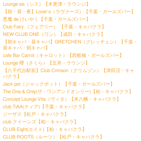
Lounge sis（シス）【木更津・ラウンジ】
【朝・昼・夜】Lover`s（ラヴァーズ）【千葉・ガールズバー】
悪魔 de けいやく【千葉・ガールズバー】
Club Fairy （フェアリー） 【千葉・キャバクラ】
NEW CLUB ONE（ワン）【成田・キャバクラ】
【朝キャバ・昼キャバ】GRETCHEN（グレッチェン）【千葉・
昼キャバ・朝キャバ】
cafe Bar Carrot（キャロット）【西船橋・ガールズバー】
Lounge 櫻（さくら）【五井・ラウンジ】
【八千代台駅前】Club Crimson（クリムゾン）【津田沼・キャ
バクラ】
Jack pot（ジャックポット）【千葉・ガールズバー】
The One & Only(ザ・ワンアンドオンリー)【柏・キャバクラ】
Concept Lounge Vita（ヴィタ）【本八幡・キャバクラ】
club TiAA(ティア)【千葉・キャバクラ】
ジーザス【松戸・キャバクラ】
club クイーンズ【柏・キャバクラ】
CLUB Eight(エイト)【柏・キャバクラ】
CLUB ROOTS（ルーツ）【松戸・キャバクラ】