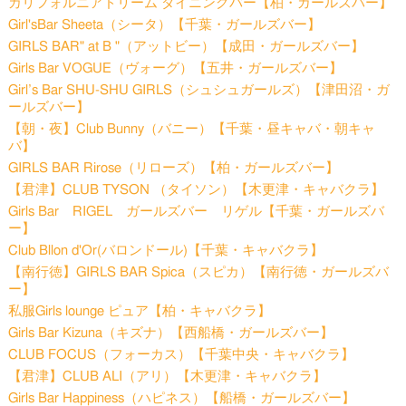
カリフォルニアドリーム ダイニングバー【柏・ガールズバー】
Girl'sBar Sheeta（シータ）【千葉・ガールズバー】
GIRLS BAR" at B "（アットビー）【成田・ガールズバー】
Girls Bar VOGUE（ヴォーグ）【五井・ガールズバー】
Girl’s Bar SHU-SHU GIRLS（シュシュガールズ）【津田沼・ガ
ールズバー】
【朝・夜】Club Bunny（バニー）【千葉・昼キャバ・朝キャ
バ】
GIRLS BAR Rirose（リローズ）【柏・ガールズバー】
【君津】CLUB TYSON （タイソン）【木更津・キャバクラ】
Girls Bar RIGEL ガールズバー リゲル【千葉・ガールズバ
ー】
Club Bllon d'Or(バロンドール)【千葉・キャバクラ】
【南行徳】GIRLS BAR Spica（スピカ）【南行徳・ガールズバ
ー】
私服Girls lounge ピュア【柏・キャバクラ】
Girls Bar Kizuna（キズナ）【西船橋・ガールズバー】
CLUB FOCUS（フォーカス）【千葉中央・キャバクラ】
【君津】CLUB ALI（アリ）【木更津・キャバクラ】
Girls Bar Happiness（ハピネス）【船橋・ガールズバー】