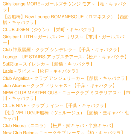
Girls lounge MORE～ガールズラウンジ モア～【柏・キャバク
ラ】
【西船橋】New Lounge ROMANESQUE（ロマネスク）【西船
橋・キャバクラ】
CLUB JIGEN（ジゲン）【栄町・キャバクラ】
Girls bar LILITH～ガールズバー リリス～【市川・ガールズバ
ー】
Club 神殿麗羅～クラブ シンデレラ～【千葉・キャバクラ】
Lounge UP STAIRS-アップステアーズ-【松戸・キャバクラ】
Sui恋ka～スイレンカ～【船橋・キャバクラ】
Lapis～ラピス～【松戸・キャバクラ】
Club Angelica～クラブ アンジェリーカ～【船橋・キャバクラ】
club Aliceus～クラブ アリシャス～【千葉・キャバクラ】
NEW CLUB MYSTERIOUS～ニュークラブ ミステリアス～【市
川・キャバクラ】
CLUB NINE～クラブ ナイン～【千葉・キャバクラ】
【朝】VELLUGUE船橋（ヴェルージュ）【船橋・昼キャバ・朝
キャバ】
Club Nicora（ニコラ）【松戸・姉キャバ・半熟キャバ】
New Club Reine～ニュークラブ レーヌ～【柏・キャバクラ】