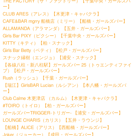
THE FACTORY（ザ・ファクトリー）【千葉中央・ガールズバ
ー】
CLUB ARES（アレス）【木更津・キャバクラ】
CAFE&BAR mgrry 船橋店（ミリー）【船橋・ガールズバー】
ALLAMANDA（アラマンダ）【五井・ガールズバー】
Girls Bar PIXY（ピクシー）【千葉中央・ガールズバー】
KITTY（キティ）【柏・スナック】
Girls Bar Betty（ベティ）【松戸・ガールズバー】
スナック縁樹（エンジュ）【浦安・スナック】
【各線八柱・新八柱駅】ガールズバー 25（トゥエンティファイ
ブ）【松戸・ガールズバー】
Rush（ラッシュ）【千葉・ガールズバー】
【瑞江】GirlsBAR Lucian（ルシアン）【本八幡・ガールズバ
ー】
Club Calme 木更津店 （カルム）【木更津・キャバクラ】
#TOIRO（トイロ）【柏・ガールズバー】
ガールズバーTRIGGER-トリガー- 【浦安・ガールズバー】
LOUNGE CHARIS（カリス）【五井・ラウンジ】
【船橋】ALICE（アリス）【西船橋・ガールズバー】
Joker（ジョーカー）【成田・ガールズバー】