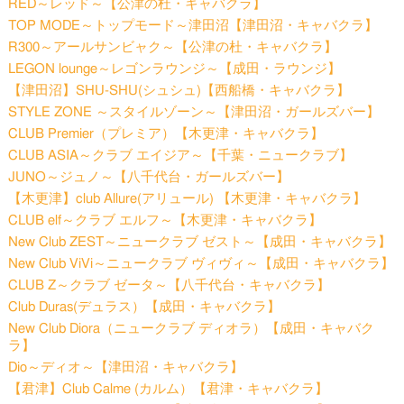
RED～レッド～【公津の杜・キャバクラ】
TOP MODE～トップモード～津田沼【津田沼・キャバクラ】
R300～アールサンビャク～【公津の杜・キャバクラ】
LEGON lounge～レゴンラウンジ～【成田・ラウンジ】
【津田沼】SHU-SHU(シュシュ)【西船橋・キャバクラ】
STYLE ZONE ～スタイルゾーン～【津田沼・ガールズバー】
CLUB Premier（プレミア）【木更津・キャバクラ】
CLUB ASIA～クラブ エイジア～【千葉・ニュークラブ】
JUNO～ジュノ～【八千代台・ガールズバー】
【木更津】club Allure(アリュール) 【木更津・キャバクラ】
CLUB elf～クラブ エルフ～【木更津・キャバクラ】
New Club ZEST～ニュークラブ ゼスト～【成田・キャバクラ】
New Club ViVi～ニュークラブ ヴィヴィ～【成田・キャバクラ】
CLUB Z～クラブ ゼータ～【八千代台・キャバクラ】
Club Duras(デュラス）【成田・キャバクラ】
New Club Diora（ニュークラブ ディオラ）【成田・キャバク
ラ】
Dio～ディオ～【津田沼・キャバクラ】
【君津】Club Calme (カルム）【君津・キャバクラ】