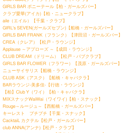
GIRLS BAR ポニーテール【柏・ガールズバー】
クラブ愛華(アイカ)【柏・ニュークラブ】
aile（エイル）【千葉・クラブ】
GIRL's SEVEN(ガールズセブン)【船橋・ガールズバー】
GIRLS BAR FRANK（フランク）【津田沼・ガールズバー】
CREA（クレア）【松戸・ラウンジ】
Applause ～アプローズ ～【成田・ラウンジ】
CLUB DREAM（ドリーム）【松戸・パブクラブ】
GIRLS BAR FLOWER（フラワー）【茂原・ガールズバー】
ニューサイサリス【船橋・ラウンジ】
CLUB ASK（アスク）【船橋・キャバクラ】
BARラウンジ-美多佳-【行徳・ラウンジ】
【柏】Club Y（ワイ）【柏・キャバクラ】
MIXスナックWaiWai（ワイワイ)【柏・スナック】
Rouge～ルージュ～【西船橋・ガールズバー】
キーレスト プチプチ【千葉・スナック】
CacktaiL カクテル【松戸・ガールズバー】
club ANNA(アンナ)【松戸・クラブ】