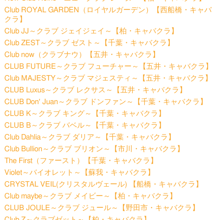
Club ROYAL GARDEN（ロイヤルガーデン）【西船橋・キャバ
クラ】
Club JJ～クラブ ジェイジェイ～【柏・キャバクラ】
Club ZEST～クラブ ゼスト～【千葉・キャバクラ】
Club now（クラブナウ）【五井・キャバクラ】
CLUB FUTURE～クラブ フューチャー～【五井・キャバクラ】
Club MAJESTY～クラブ マジェスティ～【五井・キャバクラ】
CLUB Luxus～クラブ レクサス～【五井・キャバクラ】
CLUB Don' Juan～クラブ ドンファン～【千葉・キャバクラ】
CLUB K～クラブ キング～【千葉・キャバクラ】
CLUB B～クラブ バベル～【千葉・キャバクラ】
Club Dahlia～クラブ ダリア～【千葉・キャバクラ】
Club Bullion～クラブ ブリオン～【市川・キャバクラ】
The First（ファースト）【千葉・キャバクラ】
Violet～バイオレット～【蘇我・キャバクラ】
CRYSTAL VEIL(クリスタルヴェール) 【船橋・キャバクラ】
Club maybe～クラブ メイビー～【柏・キャバクラ】
CLUB JOULE～クラブ ジュール～【野田市・キャバクラ】
Club Z～クラブゼット～【柏・キャバクラ】