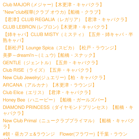
Club MAJOR (メジャー)【木更津・キャバクラ】
”New”club桜華(クラブ オウカ)【船橋・クラブ】
【君津】CLUB REGALIA（レガリア）【君津・キャバクラ】
CLUB LEBRON (レブロン)【木更津・キャバクラ】
【姉キャバ】CLUB MISTY（ミスティ）【五井・姉キャバ・半
熟キャバ】
【新松戸】Lounge Spica（スピカ）【松戸・ラウンジ】
美夢～dreami'n～(ミュウ)【船橋・スナック】
GENTLE（ジェントル）【五井・キャバクラ】
Club RISE（ライズ）【五井・キャバクラ】
New Club Jewelry(ジュエリー)【柏・キャバクラ】
ARCANA（アルカナ）【木更津・ラウンジ】
Club Elice（エリス）【君津・キャバクラ】
Honey Bee（ハニービー）【船橋・ガールズバー】
DIAMOND PRINCESS（ダイヤモンドプリンセス）【船橋・キ
ャバクラ】
New Club Primal（ニュークラブプライマル）【船橋・キャバク
ラ】
#朝・昼カフェ&ラウンジ Flower(フラワー)【千葉・ラウン