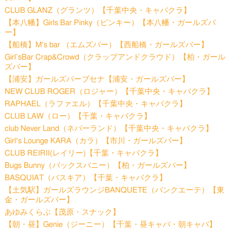
CLUB GLANZ（グランツ）【千葉中央・キャバクラ】
【本八幡】Girls Bar Pinky（ピンキー）【本八幡・ガールズバ
ー】
【船橋】M's bar （エムズバー）【西船橋・ガールズバー】
Girl’sBar Crap&Crowd（クラップアンドクラウド）【柏・ガール
ズバー】
【浦安】ガールズバーブセナ【浦安・ガールズバー】
NEW CLUB ROGER（ロジャー）【千葉中央・キャバクラ】
RAPHAEL（ラファエル）【千葉中央・キャバクラ】
CLUB LAW（ロー）【千葉・キャバクラ】
club Never Land（ネバーランド）【千葉中央・キャバクラ】
Girl′s Lounge KARA（カラ）【市川・ガールズバー】
CLUB REIRII(レイリー)【千葉・キャバクラ】
Bugs Bunny（バックスバニー）【柏・ガールズバー】
BASQUIAT（バスキア）【千葉・キャバクラ】
【土気駅】ガールズラウンジBANQUETE（バンクエーテ）【東
金・ガールズバー】
あゆみくらぶ【茂原・スナック】
【朝・昼】Genie（ジーニー）【千葉・昼キャバ・朝キャバ】