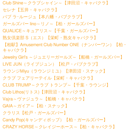
Club Shine～クラブシャイン～【津田沼・キャバクラ】
セレナ【五井・キャバクラ】
パブ ラ･ルージュ【本八幡・パブクラブ】
ガールズバー lino～リノ～【柏・ガールズバー】
QUALICE～キュアリス～【千葉・ガールズバー】
熟女倶楽部 S（エス）【栄町・熟女キャバクラ】
【柏駅】Amusement Club Number ONE（ナンバーワン）【柏・
キャバクラ】
Jewelry Girl's ～ジュエリーガールズ～【船橋・ガールズバー】
LIVE JUN（ライブジュン）【松戸・パブクラブ】
ラウンジMiyu（ラウンジミユ）【津田沼・スナック】
クラブ フェアリーテイル【栄町・キャバクラ】
CLUB TRUMP～クラブ トランプ～【千葉・ラウンジ】
Club Lithos(リトス)【津田沼・キャバクラ】
Vajra～ヴァジュラ～【船橋・キャバクラ】
GAIA～ガイア～【柏・スナック】
クラリス【松戸・ガールズバー】
Candy Pop(キャンディポップ）【柏・ガールズバー】
CRAZY HORSE～クレイジーホース～【柏・キャバクラ】