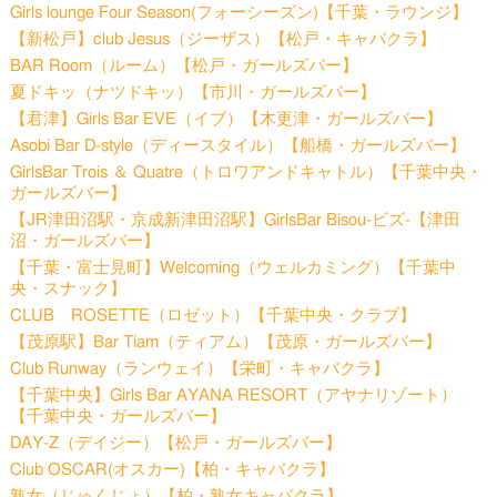
Girls lounge Four Season(フォーシーズン)【千葉・ラウンジ】
【新松戸】club Jesus（ジーザス）【松戸・キャバクラ】
BAR Room（ルーム）【松戸・ガールズバー】
夏ドキッ（ナツドキッ）【市川・ガールズバー】
【君津】Girls Bar EVE（イブ）【木更津・ガールズバー】
Asobi Bar D-style（ディースタイル）【船橋・ガールズバー】
GirlsBar Trois ＆ Quatre（トロワアンドキャトル）【千葉中央・
ガールズバー】
【JR津田沼駅・京成新津田沼駅】GirlsBar Bisou-ビズ-【津田
沼・ガールズバー】
【千葉・富士見町】Welcoming（ウェルカミング）【千葉中
央・スナック】
CLUB ROSETTE（ロゼット）【千葉中央・クラブ】
【茂原駅】Bar Tiam（ティアム）【茂原・ガールズバー】
Club Runway（ランウェイ）【栄町・キャバクラ】
【千葉中央】Girls Bar AYANA RESORT（アヤナリゾート）
【千葉中央・ガールズバー】
DAY-Z（デイジー）【松戸・ガールズバー】
Club OSCAR(オスカー)【柏・キャバクラ】
熟女（じゅくじょ）【柏・熟女キャバクラ】