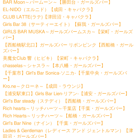
BAR Moon～バームーン～【勝田台・ガールズバー】
EL-NIDO（エルニド）【成田・キャバクラ】
CLUB LATTE(ラテ)【津田沼・キャバクラ】
Girls Bar 38（サーティーエイト）【蘇我・ガールズバー】
GIRLS BAR MUSKA～ガールズバームスカ～【栄町・ガールズ
バー】
【西船橋駅北口】ガールズバー リボンピンク【西船橋・ガール
ズバー】
美魔女Club 響（ヒビキ）【栄町・キャバクラ】
chasselas～シャスラ～【本八幡・ガールズバー】
【千葉市】Girl's Bar Sonica-ソニカ-【千葉中央・ガールズバ
ー】
Kro.ne～クローネ～【成田・ラウンジ】
【浦安駅東口】Girls Bar Lien-リアン-【浦安・ガールズバー】
Girl's Bar steady（ステディ）【西船橋・ガールズバー】
Rich hearts～リッチハーツ～千葉店【千葉・ガールズバー】
Rich Hearts～リッチハーツ～【船橋・ガールズバー】
Girl's Bar Nine（ナイン）【千葉・ガールズバー】
Ladies & Gentleman（レディース アンド ジェントルマン）【津
田沼・ガールズバー】