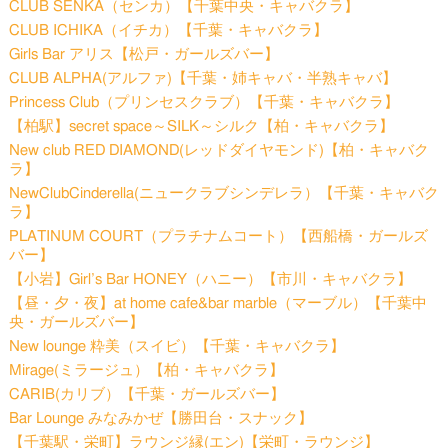
CLUB SENKA（センカ）【千葉中央・キャバクラ】
CLUB ICHIKA（イチカ）【千葉・キャバクラ】
Girls Bar アリス【松戸・ガールズバー】
CLUB ALPHA(アルファ)【千葉・姉キャバ・半熟キャバ】
Princess Club（プリンセスクラブ）【千葉・キャバクラ】
【柏駅】secret space～SILK～シルク【柏・キャバクラ】
New club RED DIAMOND(レッドダイヤモンド)【柏・キャバク
ラ】
NewClubCinderella(ニュークラブシンデレラ）【千葉・キャバク
ラ】
PLATINUM COURT（プラチナムコート）【西船橋・ガールズ
バー】
【小岩】Girl’s Bar HONEY（ハニー）【市川・キャバクラ】
【昼・夕・夜】at home cafe&bar marble（マーブル）【千葉中
央・ガールズバー】
New lounge 粋美（スイビ）【千葉・キャバクラ】
Mirage(ミラージュ）【柏・キャバクラ】
CARIB(カリブ）【千葉・ガールズバー】
Bar Lounge みなみかぜ【勝田台・スナック】
【千葉駅・栄町】ラウンジ縁(エン)【栄町・ラウンジ】