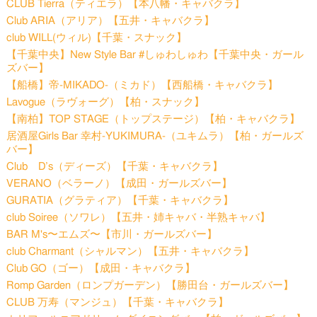
CLUB Tierra（ティエラ）【本八幡・キャバクラ】
Club ARIA（アリア）【五井・キャバクラ】
club WILL(ウィル)【千葉・スナック】
【千葉中央】New Style Bar #しゅわしゅわ【千葉中央・ガール
ズバー】
【船橋】帝-MIKADO-（ミカド）【西船橋・キャバクラ】
Lavogue（ラヴォーグ）【柏・スナック】
【南柏】TOP STAGE（トップステージ）【柏・キャバクラ】
居酒屋Girls Bar 幸村-YUKIMURA-（ユキムラ）【柏・ガールズ
バー】
Club D’s（ディーズ）【千葉・キャバクラ】
VERANO（ベラーノ）【成田・ガールズバー】
GURATIA（グラティア）【千葉・キャバクラ】
club Soiree（ソワレ）【五井・姉キャバ・半熟キャバ】
BAR M's〜エムズ〜【市川・ガールズバー】
club Charmant（シャルマン）【五井・キャバクラ】
Club GO（ゴー）【成田・キャバクラ】
Romp Garden（ロンプガーデン）【勝田台・ガールズバー】
CLUB 万寿（マンジュ）【千葉・キャバクラ】