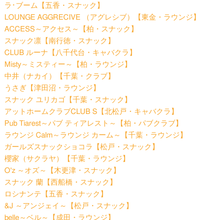
ラ･ブーム【五香・スナック】
LOUNGE AGGRECIVE （アグレシブ）【東金・ラウンジ】
ACCESS～アクセス～【柏・スナック】
スナック凛【南行徳・スナック】
CLUB ルーナ【八千代台・キャバクラ】
Misty～ミスティー～【柏・ラウンジ】
中井（ナカイ）【千葉・クラブ】
うさぎ【津田沼・ラウンジ】
スナック ユリカゴ【千葉・スナック】
アットホームクラブCLUB S【北松戸・キャバクラ】
Pub Tiarest～パブ ティアレスト～【柏・パブクラブ】
ラウンジ Calm～ラウンジ カーム～【千葉・ラウンジ】
ガールズスナックショコラ【松戸・スナック】
櫻家（サクラヤ）【千葉・ラウンジ】
O'z ～オズ～【木更津・スナック】
スナック 蘭【西船橋・スナック】
ロシナンテ【五香・スナック】
&J ～アンジェイ～【松戸・スナック】
belle～ベル～【成田・ラウンジ】