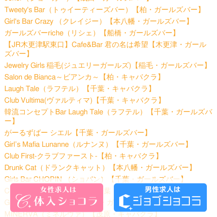
Tweety's Bar（トゥイーティーズバー）【柏・ガールズバー】
Girl's Bar Crazy （クレイジー）【本八幡・ガールズバー】
ガールズバーriche（リシェ）【船橋・ガールズバー】
【JR木更津駅東口】Cafe&Bar 君の名は希望【木更津・ガール
ズバー】
Jewelry Girls 稲毛(ジュエリーガールズ)【稲毛・ガールズバー】
Salon de Bianca～ビアンカ～【柏・キャバクラ】
Laugh Tale（ラフテル）【千葉・キャバクラ】
Club Vultima(ヴァルティマ)【千葉・キャバクラ】
韓流コンセプトBar Laugh Tale（ラフテル）【千葉・ガールズバ
ー】
がーるずばー シエル【千葉・ガールズバー】
Girl’s Mafia Lunanne（ルナンヌ）【千葉・ガールズバー】
Club First-クラブファースト-【柏・キャバクラ】
Drunk Cat（ドランクキャット）【本八幡・ガールズバー】
Girls Bar CHOPIN （ショパン）【千葉・ガールズバー】
Club Carat（キャラット）【千葉・キャバクラ】
Girls Bar BAN（バン）【五井・ガールズバー】
MINERVA（ミネルヴァ）【茂原・キャバクラ】