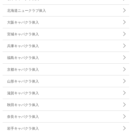
北海道ニュークラブ体入
大阪キャバクラ体入
宮城キャバクラ体入
兵庫キャバクラ体入
福島キャバクラ体入
京都キャバクラ体入
山形キャバクラ体入
滋賀キャバクラ体入
秋田キャバクラ体入
奈良キャバクラ体入
岩手キャバクラ体入