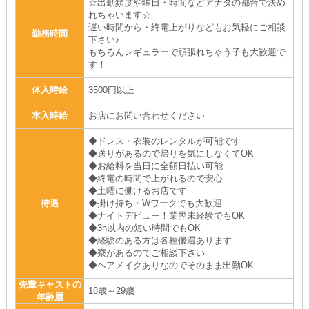
☆出勤頻度や曜日・時間などアナタの都合で決め
れちゃいます☆
遅い時間から・終電上がりなどもお気軽にご相談
勤務時間
下さい♪
もちろんレギュラーで頑張れちゃう子も大歓迎で
す！
体入時給
3500円以上
本入時給
お店にお問い合わせください
◆ドレス・衣装のレンタルが可能です
◆送りがあるので帰りを気にしなくてOK
◆お給料を当日に全額日払い可能
◆終電の時間で上がれるので安心
◆土曜に働けるお店です
待遇
◆掛け持ち・Wワークでも大歓迎
◆ナイトデビュー！業界未経験でもOK
◆3h以内の短い時間でもOK
◆経験のある方は各種優遇あります
◆寮があるのでご相談下さい
◆ヘアメイクありなのでそのまま出勤OK
先輩キャストの
18歳～29歳
年齢層