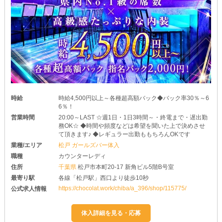
時給
時給4,500円以上～各種超高額バック◆バック率30％～6
6％！
営業時間
20:00～LAST ☆週1日・1日3時間～・終電まで・遅出勤
務OK☆ ◆時間や頻度などは希望を聞いた上で決めさせ
て頂きます♪ ◆レギュラー出勤ももちろんOKです
業種/エリア
松戸 ガールズバー体入
職種
カウンターレディ
住所
千葉県
松戸市本町20-17 新角ビル5階B号室
最寄り駅
各線「松戸駅」西口より徒歩10秒
https://chocolat.work/chiba/a_396/shop/115775/
公式求人情報