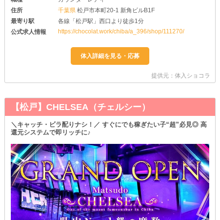
住所
千葉県
松戸市本町20-1 新角ビルB1F
最寄り駅
各線「松戸駅」西口より徒歩1分
https://chocolat.work/chiba/a_396/shop/111270/
公式求人情報
提供元：体入ショコラ
【松戸】CHELSEA（チェルシー）
＼キャッチ・ビラ配りナシ！／ すぐにでも稼ぎたい子“超”必見◎ 高
還元システムで即リッチに♪