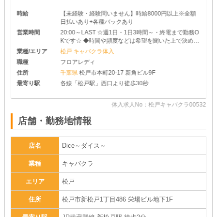
時給
【未経験・経験問いません】時給8000円以上※全額
日払いあり+各種バックあり
営業時間
20:00～LAST ☆週1日・1日3時間～・終電まで勤務O
Kです☆ ◆時間や頻度などは希望を聞いた上で決めさ
せて頂きます♪ ◆レギュラー出勤ももちろんOK！
業種/エリア
松戸 キャバクラ体入
職種
フロアレディ
住所
千葉県
松戸市本町20-17 新角ビル9F
最寄り駅
各線「松戸駅」西口より徒歩30秒
33
体入求人No：松戸キャバクラ00532
店舗・勤務地情報
店名
Dice～ダイス～
業種
キャバクラ
エリア
松戸
住所
松戸市新松戸1丁目486 栄場ビル地下1F