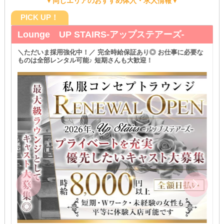
▼同じエリアのおすすめ体入・求人情報▼
PICK UP！
Lounge UP STAIRS-アップステアーズ-
＼ただいま採用強化中！／ 完全時給保証あり◎ お仕事に必要な
ものは全部レンタル可能♪ 短期さんも大歓迎！