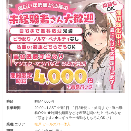
時給
時給4,000円
営業時間
20:00～LAST ☆週1日・1日3時間～・終電まで・遅出勤
務OK☆ ◆時間や頻度などは希望を聞いた上で決めさせ
て頂きます♪ ◆レギュラー出勤ももちろんOKです
業種/エリア
松戸 ガールズバー体入
職種
カウンターレディ