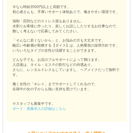
今なら時給3500円以上と高額です。
初心者さんも、手厚いサポート体制ありで、働きやすい環境です。
強制・罰則などのストレス源もありません。
水割りお客様に作ったり、楽しくお話ししたりするお仕事なので、
難しく考えないで応募してみてください。
「そんなに若くないから」と、お悩みの方も大丈夫です。
幅広い年齢層が勤務する【ダイス】は、人柄重視の採用方針です。
いろいろなタイプの女性が活躍することができます。
どんな子でも、お店のフルサポートによって輝けます。
入店後は、ネイル・エステの割引などの待遇あり。
さらに、レンタルドレスもしていますし、ヘアメイクだって無料で
す。
働く女性の「キレイ」までサポートしてくれるので、
在籍中の女の子からも熱い支持を受けています。
※スタッフも募集中です。
ボーイ・黒服求人の詳細はこちら