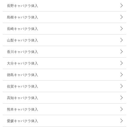
長野キャバクラ体入
島根キャバクラ体入
長崎キャバクラ体入
山梨キャバクラ体入
香川キャバクラ体入
大分キャバクラ体入
徳島キャバクラ体入
佐賀キャバクラ体入
高知キャバクラ体入
熊本キャバクラ体入
愛媛キャバクラ体入