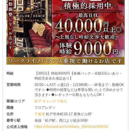
時給
【365日】時給9000円【各種バック・全額日払いあり・
時給完全永久保証あり】
営業時間
20:00～LAST ☆週1日・1日3時間～・終電まで・勤務OK
です☆ ◆時間や頻度などは希望を聞いた上で決めさせて
頂きます♪ ◆レギュラー出勤ももちろんOK！
業種/エリア
松戸 キャバクラ体入
職種
フロアレディ
住所
千葉県
松戸市本町20-17 新角ビル8F
最寄り駅
各線「松戸駅」西口より徒歩30秒
https://chocolat.work/chiba/a_396/shop/00433/
公式求人情報