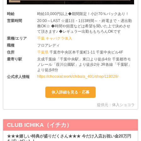
時給
時給10,000円以上◆期間限定！小計70％バックあり！
営業時間
20:00～LAST ☆週1日・1日3時間～・終電まで・遅出勤
務OK☆ ◆時間や頻度などは希望を聞いた上で決めさせ
て頂きます♪ ◆レギュラー出勤ももちろんOKです
業種/エリア
千葉 キャバクラ体入
職種
フロアレディ
住所
千葉県
千葉市中央区本千葉町1-11 千葉中央ビル4F
最寄り駅
京成千葉線「千葉中央駅」東口より徒歩4分 千葉都市モ
ノレール「葭川公園駅」より徒歩2分 JR各線「千葉駅」
より徒歩8分
https://chocolat.work/chiba/a_401/shop/118028/
公式求人情報
提供元：体入ショコラ
CLUB ICHIKA（イチカ）
★★★嬉しい特典が盛りだくさん★★★ 今だけ入店お祝い金20万円