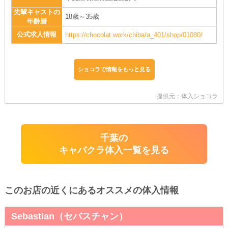
先輩キャストの
18歳～35歳
年齢層
公式求人情報
https://chocolat.work/chiba/a_401/shop/01080/
ショコラで情報をもっと見る
提供元：体入ショコラ
千葉の
キャバクラ体入一覧を見る
このお店の近くにあるオススメの体入情報
Sebastian（セバスチャン）