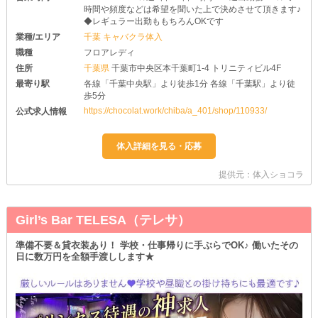
時間や頻度などは希望を聞いた上で決めさせて頂きます♪
◆レギュラー出勤ももちろんOKです
業種/エリア
千葉 キャバクラ体入
職種
フロアレディ
住所
千葉県
千葉市中央区本千葉町1-4 トリニティビル4F
最寄り駅
各線「千葉中央駅」より徒歩1分 各線「千葉駅」より徒
歩5分
https://chocolat.work/chiba/a_401/shop/110933/
公式求人情報
提供元：体入ショコラ
Girl’s Bar TELESA（テレサ）
準備不要＆貸衣装あり！ 学校・仕事帰りに手ぶらでOK♪ 働いたその
日に数万円を全額手渡しします★