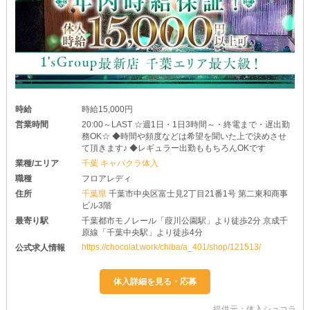
時給
時給15,000円
営業時間
20:00～LAST ☆週1日・1日3時間～・終電まで・遅出勤
務OK☆ ◆時間や頻度などは希望を聞いた上で決めさせ
て頂きます♪ ◆レギュラー出勤ももちろんOKです
業種/エリア
千葉 キャバクラ体入
職種
フロアレディ
住所
千葉県
千葉市中央区富士見2丁目21番1号 第二東和商事
ビル3階
最寄り駅
千葉都市モノレール「葭川公園駅」より徒歩2分 京成千
原線「千葉中央駅」より徒歩4分
https://chocolat.work/chiba/a_401/shop/121513/
公式求人情報
提供元：体入ショコラ