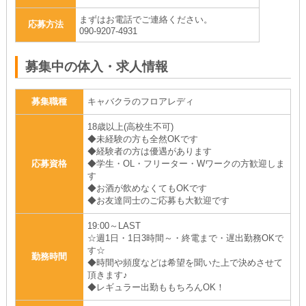
まずはお電話でご連絡ください。
応募方法
090-9207-4931
募集中の体入・求人情報
募集職種
キャバクラのフロアレディ
18歳以上(高校生不可)
◆未経験の方も全然OKです
◆経験者の方は優遇があります
応募資格
◆学生・OL・フリーター・Wワークの方歓迎しま
す
◆お酒が飲めなくてもOKです
◆お友達同士のご応募も大歓迎です
19:00～LAST
☆週1日・1日3時間～・終電まで・遅出勤務OKで
す☆
勤務時間
◆時間や頻度などは希望を聞いた上で決めさせて
頂きます♪
◆レギュラー出勤ももちろんOK！