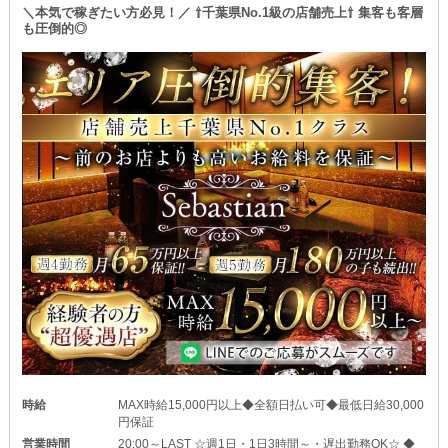
＼本気で稼ぎたい方必見！／ ⇧千葉県No.1級の店舗売上⇧ 集客も客層
も圧倒的◎
時給
MAX時給15,000円以上◆全額日払い可◆最低日給30,000
円保証
営業時間
20:00～LAST ☆週1日・1日3時間～・遅出勤務OK☆ ◆