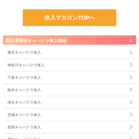
体入マカロンTOPへ
都道府県別キャバクラ体入情報
東京キャバクラ体入
神奈川キャバクラ体入
千葉キャバクラ体入
栃木キャバクラ体入
埼玉キャバクラ体入
茨城キャバクラ体入
群馬キャバクラ体入