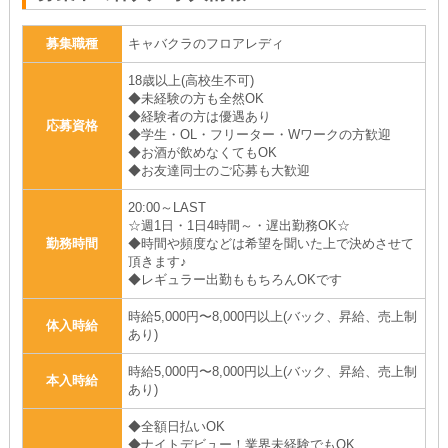
募集職種
キャバクラのフロアレディ
18歳以上(高校生不可)
◆未経験の方も全然OK
◆経験者の方は優遇あり
応募資格
◆学生・OL・フリーター・Wワークの方歓迎
◆お酒が飲めなくてもOK
◆お友達同士のご応募も大歓迎
20:00～LAST
☆週1日・1日4時間～・遅出勤務OK☆
勤務時間
◆時間や頻度などは希望を聞いた上で決めさせて
頂きます♪
◆レギュラー出勤ももちろんOKです
時給5,000円〜8,000円以上(バック、昇給、売上制
体入時給
あり)
時給5,000円〜8,000円以上(バック、昇給、売上制
本入時給
あり)
◆全額日払いOK
◆ナイトデビュー！業界未経験でもOK