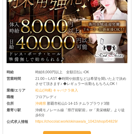
時給
時給8,000円以上 全額日払いOK
営業時間
21:00～LAST ◆時間や頻度などは希望を聞いた上で決め
させて頂きます♪ ◆レギュラー出勤ももちろんOK！
業種/エリア
松山(沖縄) キャバクラ体入
職種
フロアレディ
住所
沖縄県
那覇市松山1-14-15 ナムラプラウド3階
最寄り駅
沖縄モノレール線「県庁前駅前」or「美栄橋駅」より徒
歩6分
https://chocolat.work/okinawa/a_1042/shop/04829/
公式求人情報