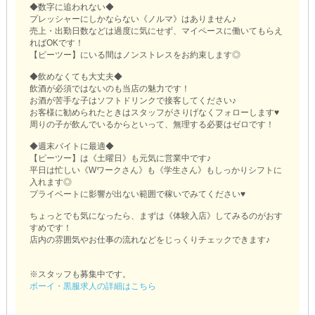
◆数字に追われない◆
プレッシャーにしかならない《ノルマ》はありません♪
売上・出勤日数などは過度に気にせず、マイペースに働いてもらえ
ればOKです！
【ピーツー】にいる間はノンストレスをお約束します◎
◆飲めなくても大丈夫◆
飲酒が必須ではないのも当店の魅力です！
お酒が苦手な子はソフトドリンクで接客してください♪
お客様に勧められたときはスタッフがさりげなくフォローします♥
周りの子が飲んでいるからといって、無理する必要はゼロです！
◆週末バイトに最適◆
【ピーツー】は《土曜日》も元気に営業中です♪
平日は忙しい《Wワークさん》も《学生さん》もしっかりシフトに
入れます◎
プライベートに影響が出ない範囲で稼いでみてください♥
ちょっとでも気になったら、まずは《体験入店》してみるのがおす
すめです！
店内の雰囲気やお仕事の流れなどをじっくりチェックできます♪
※スタッフも募集中です。
ボーイ・黒服求人の詳細はこちら