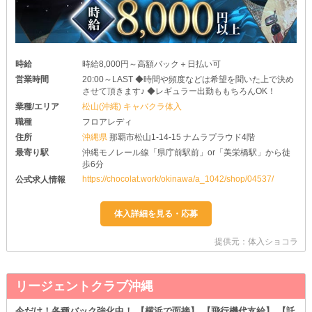
時給
時給8,000円～高額バック＋日払い可
営業時間
20:00～LAST ◆時間や頻度などは希望を聞いた上で決め
させて頂きます♪ ◆レギュラー出勤ももちろんOK！
業種/エリア
松山(沖縄) キャバクラ体入
職種
フロアレディ
住所
沖縄県
那覇市松山1-14-15 ナムラプラウド4階
最寄り駅
沖縄モノレール線「県庁前駅前」or「美栄橋駅」から徒
歩6分
https://chocolat.work/okinawa/a_1042/shop/04537/
公式求人情報
提供元：体入ショコラ
リージェントクラブ沖縄
今だけ！各種バック強化中！ 【横浜で面接】 【飛行機代支給】 【託