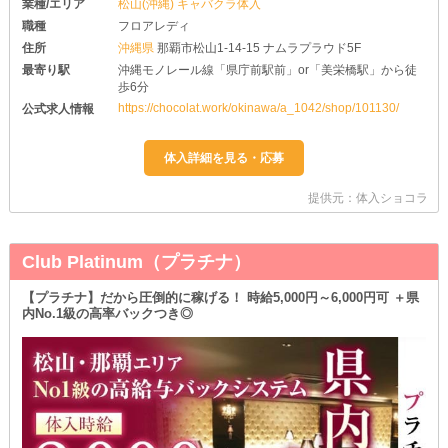
業種/エリア
松山(沖縄) キャバクラ体入
職種
フロアレディ
住所
沖縄県
那覇市松山1-14-15 ナムラプラウド5F
最寄り駅
沖縄モノレール線「県庁前駅前」or「美栄橋駅」から徒
歩6分
https://chocolat.work/okinawa/a_1042/shop/101130/
公式求人情報
提供元：体入ショコラ
Club Platinum（プラチナ）
【プラチナ】だから圧倒的に稼げる！ 時給5,000円～6,000円可 ＋県
内No.1級の高率バックつき◎