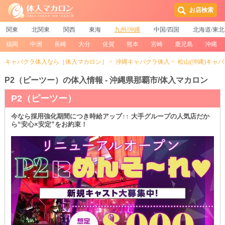
お店検索
関東
北関東
関西
東海
九州/沖縄
中国/四国
北海道/東北
福岡
中洲
長崎
大分
佐賀
熊本
宮崎
鹿児島
沖縄
キャバクラ体入なら［体入マカロン］
沖縄キャバクラ体入
松山(沖縄)キャ
P2（ピーツー）の体入情報 - 沖縄県那覇市/体入マカロン
P2（ピーツー）
今なら採用強化期間につき時給アップ↑↑ 大手グループの人気店だか
ら“安心×安定”をお約束！