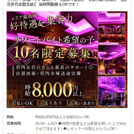
児所代全額支給】 短時間勤務もOKです！
時給
時給8,000円以上※全額日払いOK
営業時間
20:00～LAST ◆時間や頻度などは希望を聞いた上で決め
させて頂きます♪ ◆レギュラー出勤ももちろんOK！