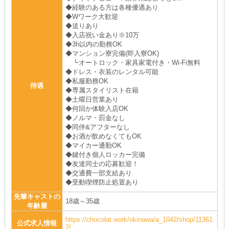
◆経験のある方は各種優遇あり
◆Wワーク大歓迎
◆送りあり
◆入店祝い金あり※10万
◆3h以内の勤務OK
◆マンション寮完備(即入寮OK)
┗オートロック・家具家電付き・Wi-Fi無料
◆ドレス・衣装のレンタル可能
◆私服勤務OK
待遇
◆専属スタイリスト在籍
◆土曜日営業あり
◆何回か体験入店OK
◆ノルマ・罰金なし
◆同伴&アフターなし
◆お酒が飲めなくてもOK
◆マイカー通勤OK
◆鍵付き個人ロッカー完備
◆友達同士の応募歓迎！
◆交通費一部支給あり
◆受動喫煙防止処置あり
先輩キャストの
18歳～35歳
年齢層
https://chocolat.work/okinawa/a_1042/shop/11361
公式求人情報
2/