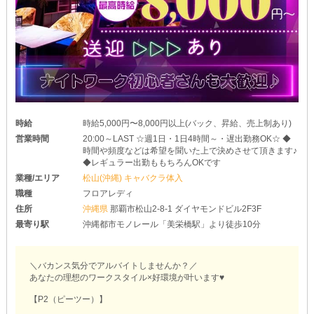
時給
時給5,000円〜8,000円以上(バック、昇給、売上制あり)
営業時間
20:00～LAST ☆週1日・1日4時間～・遅出勤務OK☆ ◆
時間や頻度などは希望を聞いた上で決めさせて頂きます♪
◆レギュラー出勤ももちろんOKです
業種/エリア
松山(沖縄) キャバクラ体入
職種
フロアレディ
住所
沖縄県
那覇市松山2-8-1 ダイヤモンドビル2F3F
最寄り駅
沖縄都市モノレール「美栄橋駅」より徒歩10分
＼バカンス気分でアルバイトしませんか？／
あなたの理想のワークスタイル×好環境が叶います♥
【P2（ピーツー）】