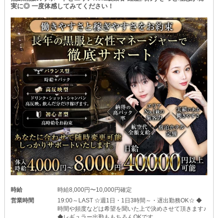
実に◎ 一度体感してみてください！
時給
時給8,000円〜10,000円確定
営業時間
19:00～LAST ☆週1日・1日3時間～・遅出勤務OK☆ ◆
時間や頻度などは希望を聞いた上で決めさせて頂きます♪
◆レギュラー出勤ももちろんOKです