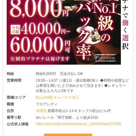
時給
時給8,000円 完全日払いOK
営業時間
19:00～LAST ☆週1日・遅出勤務OK☆ ◆時間や頻度など
は希望を聞いた上で決めさせて頂きます♪ ◆レギュラー
出勤ももちろんOKです
業種/エリア
松山(沖縄) キャバクラ体入
職種
フロアレディ
住所
沖縄県
那覇市松山1-13-8 タップス松山ビル2F
最寄り駅
ゆいレール「県庁前駅」より徒歩10分
https://chocolat.work/okinawa/a_1042/shop/123786/
公式求人情報