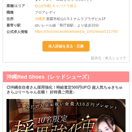
業種/エリア
松山(沖縄) キャバクラ体入
職種
フロアレディ
住所
沖縄県
那覇市松山1-5-1 ナムラプラザビル1F
最寄り駅
ゆいレール線「県庁前駅」より徒歩10分
https://chocolat.work/okinawa/a_1042/shop/121740/
公式求人情報
提供元：体入ショコラ
沖縄Red Shoes（レッドシューズ）
◎沖縄在住者さん採用強化！時給査定500円UP◎ 超人気ちゅきちゅ
きらぶりーちゃん在籍！ 好待遇ご用意♪