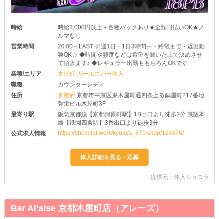
時給
時給3,000円以上＋各種バックあり★全額日払いOK★ノ
ルマなし
営業時間
20:00～LAST ☆週1日・1日3時間～・終電まで・遅出勤
務OK☆ ◆時間や頻度などは希望を聞いた上で決めさせ
て頂きます♪ ◆レギュラー出勤ももちろんOKです
業種/エリア
木屋町 ガールズバー体入
職種
カウンターレディ
住所
京都府
京都市中京区東木屋町通四条上る鍋屋町217番地
弥栄ビル木屋町3F
最寄り駅
阪急京都線【京都河原町駅】1B出口より徒歩2分 京阪本
線【祇園四条駅】3番出口より徒歩3分
https://chocolat.work/kyoto/a_871/shop/124876/
公式求人情報
提供元：体入ショコラ
Bar Al’aise 京都木屋町店（アレーズ）