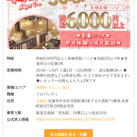
時給
時給6,000円以上＋各種高額バック★全額日払いOK★友
達同士の応募OK
営業時間
20:00～LAST ☆週1日・1日2時間～・遅出勤務OK☆ ◆
時間や頻度などは希望を聞いた上で決めさせて頂きます♪
◆レギュラー出勤ももちろんOKです
業種/エリア
木屋町 ラウンジ体入
職種
フロアレディ
住所
京都府
京都市中京区河原町通3条下る大黒町71番地 木屋
町BEST.BLD6階全号室
最寄り駅
阪急京都線「烏丸駅」16番口より徒歩10分
https://chocolat.work/kyoto/a_871/shop/112110/
公式求人情報