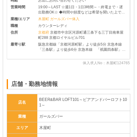
時給
お店にお問い合わせください
営業時間
19:00～LAST ☆週1日・1日3時間～・終電まで・遅
出勤務OK☆ ◆時間や頻度などは希望を聞いた上で決
めさせて頂きます♪ ◆レギュラー出勤ももちろんOK
業種/エリア
木屋町 ガールズバー体入
です
職種
カウンターレディ
住所
京都府
京都市中京区河原町通三条下る三丁目南車屋
町288 京都ロイヤルビル701
最寄り駅
阪急京都線「京都河原町駅」より徒歩5分 京急本線
「三条駅」より徒歩6分 京急本線 「祇園四条駅」よ
り徒歩7分 地下鉄東西線「京都市役所前駅」より徒歩
7分
体入求人No：木屋町124765
76
店舗・勤務地情報
BEER&BAR LOFT101～ビアアンドバーロフト10
店名
1～
業種
ガールズバー
エリア
木屋町