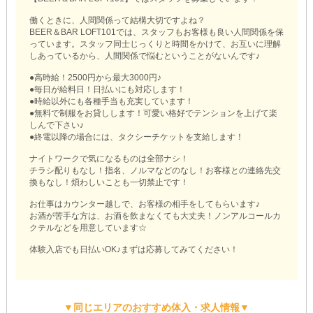
働くときに、人間関係って結構大切ですよね？
BEER＆BAR LOFT101では、スタッフもお客様も良い人間関係を保
っています。スタッフ同士じっくりと時間をかけて、お互いに理解
しあっているから、人間関係で悩むということがないんです♪
●高時給！2500円から最大3000円♪
●毎日が給料日！日払いにも対応します！
●時給以外にも各種手当も充実しています！
●無料で制服をお貸しします！可愛い格好でテンションを上げて楽
しんで下さい♪
●終電以降の場合には、タクシーチケットを支給します！
ナイトワークで気になるものは全部ナシ！
チラシ配りもなし！指名、ノルマなどのなし！お客様との連絡先交
換もなし！煩わしいことも一切禁止です！
お仕事はカウンター越しで、お客様の相手をしてもらいます♪
お酒が苦手な方は、お酒を飲まなくても大丈夫！ノンアルコールカ
クテルなどを用意しています☆
体験入店でも日払いOK♪まずは応募してみてください！
▼同じエリアのおすすめ体入・求人情報▼