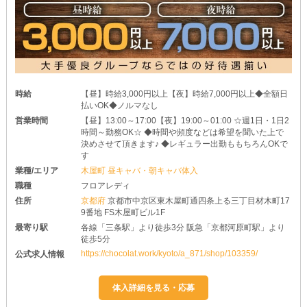
時給
【昼】時給3,000円以上【夜】時給7,000円以上◆全額日
払いOK◆ノルマなし
営業時間
【昼】13:00～17:00【夜】19:00～01:00 ☆週1日・1日2
時間～勤務OK☆ ◆時間や頻度などは希望を聞いた上で
決めさせて頂きます♪ ◆レギュラー出勤ももちろんOKで
す
業種/エリア
木屋町 昼キャバ・朝キャバ体入
職種
フロアレディ
住所
京都府
京都市中京区東木屋町通四条上る三丁目材木町17
9番地 FS木屋町ビル1F
最寄り駅
各線「三条駅」より徒歩3分 阪急「京都河原町駅」より
徒歩5分
https://chocolat.work/kyoto/a_871/shop/103359/
公式求人情報