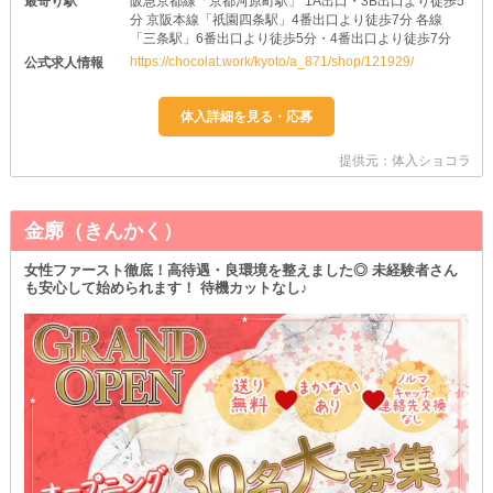
最寄り駅
阪急京都線「京都河原町駅」 1A出口・3B出口より徒歩5
分 京阪本線「祇園四条駅」4番出口より徒歩7分 各線
「三条駅」6番出口より徒歩5分・4番出口より徒歩7分
https://chocolat.work/kyoto/a_871/shop/121929/
公式求人情報
提供元：体入ショコラ
金廓（きんかく）
女性ファースト徹底！高待遇・良環境を整えました◎ 未経験者さん
も安心して始められます！ 待機カットなし♪