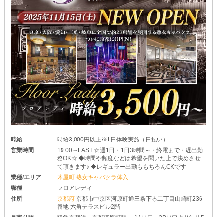
時給
時給3,000円以上※1日体験実施（日払い）
営業時間
19:00～LAST ☆週1日・1日3時間～・終電まで・遅出勤
務OK☆ ◆時間や頻度などは希望を聞いた上で決めさせ
て頂きます♪ ◆レギュラー出勤ももちろんOKです
業種/エリア
木屋町 熟女キャバクラ体入
職種
フロアレディ
住所
京都府
京都市中京区河原町通三条下る二丁目山崎町236
番地 六角テラスビル2階