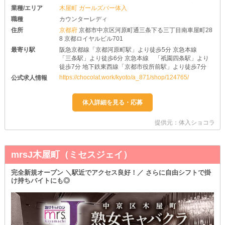
業種/エリア
木屋町 ガールズバー体入
職種
カウンターレディ
住所
京都府
京都市中京区河原町通三条下る三丁目南車屋町28
8 京都ロイヤルビル701
最寄り駅
阪急京都線「京都河原町駅」より徒歩5分 京急本線
「三条駅」より徒歩6分 京急本線 「祇園四条駅」より
徒歩7分 地下鉄東西線「京都市役所前駅」より徒歩7分
https://chocolat.work/kyoto/a_871/shop/124765/
公式求人情報
提供元：体入ショコラ
mrsJ木屋町（ミセスジェイ）
完全新規オープン ＼駅近でアクセス良好！／ さらに自由シフトで掛
け持ちバイトにも◎