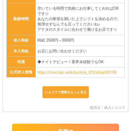
空いている時間で気軽にお仕事してくれればOK
です☆
勤務時間
あなたの希望を聞いた上でシフトを決めるので、
無理せずなんでも言ってくださいね♪
アナタのスタイルに合わせて働けるお店です☆
体入時給
時給 2500円～3000円
本入時給
お店にお問い合わせください
待遇
◆ナイトデビュー！業界未経験でもOK
公式求人情報
https://chocolat.work/kyoto/a_871/shop/03778/
ショコラで情報をもっと見る
提供元：体入ショコラ