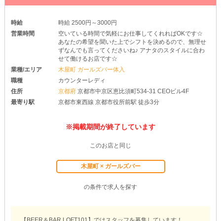
時給
時給 2500円～3000円
営業時間
空いている時間で気軽にお仕事してくれればOKです☆
あなたの希望を聞いた上でシフトを決めるので、無理せ
ずなんでも言ってくださいね♪ アナタのスタイルに合わ
せて働けるお店です☆
業種/エリア
木屋町 ガールズバー体入
職種
カウンターレディ
住所
京都府
京都市中京区恵比須町534-31 CEOビル4F
最寄り駅
京都市東西線 京都市役所前駅 徒歩3分
※掲載期間が終了しています
このお店と同じ
木屋町 × ガールズバー
の条件で求人を探す
【BEER＆BAR LOFT101】ではスタッフを募集しています！