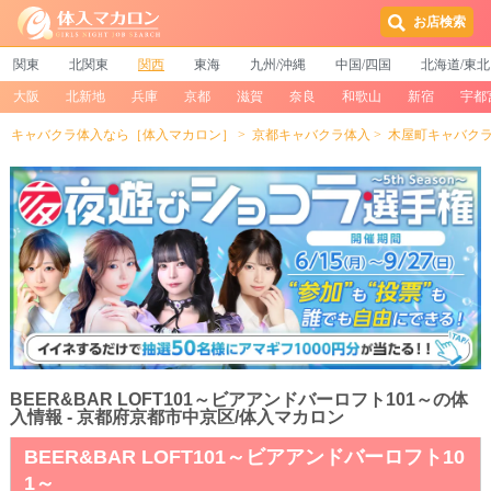
お店検索
関東
北関東
関西
東海
九州/沖縄
中国/四国
北海道/東北
大阪
北新地
兵庫
京都
滋賀
奈良
和歌山
新宿
宇都
キャバクラ体入なら［体入マカロン］
京都キャバクラ体入
木屋町キャバク
BEER&BAR LOFT101～ビアアンドバーロフト101～の体
入情報 - 京都府京都市中京区/体入マカロン
BEER&BAR LOFT101～ビアアンドバーロフト10
1～