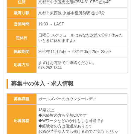
住所
京都市中京区恵比須町534-31 CEOビル4F
最寄り駅
京都市東西線 京都市役所前駅 徒歩3分
営業時間
19:30 ～ LAST
日曜日 スケジュールはあなた次第でOK！休みた
定休日
いときに休めますよ♪
掲載期間
2020年11月25日 ~ 2021年05月25日 23:59
まずはお電話でご連絡ください。
応募方法
075-252-1844
募集中の体入・求人情報
募集職種
ガールズバーのカウンターレディ
18歳以上
◆未経験の方も全然OKです
応募資格
◆Wワークなどのかけもちも可能です
◆経験者の方は優遇があります
お酒が苦手な人でも働けるのでご安心下さい♪