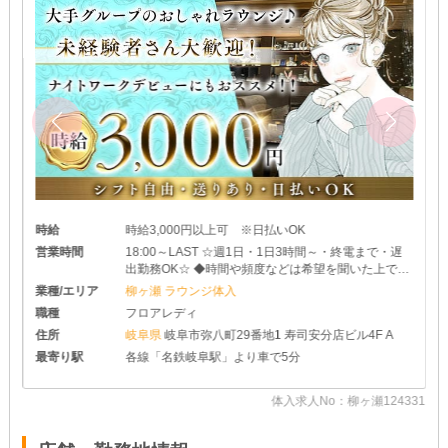
時給
時給3,000円以上可 ※日払いOK
営業時間
18:00～LAST ☆週1日・1日3時間～・終電まで・遅
出勤務OK☆ ◆時間や頻度などは希望を聞いた上で決
めさせて頂きます♪ ◆レギュラー出勤ももちろんOK
業種/エリア
柳ヶ瀬 ラウンジ体入
です
職種
フロアレディ
住所
岐阜県
岐阜市弥八町29番地1 寿司安分店ビル4F A
最寄り駅
各線「名鉄岐阜駅」より車で5分
91
体入求人No：柳ヶ瀬124331