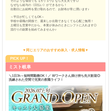
そのような場合でも【カリョウ】なら大丈夫です◎
なぜなら給与の《日払い》ができるから！
出勤日にお給料を受け取れるので、お財布が常に潤います♪
～平日が忙しくてもOK～
学校や昼職の関係で、週末しか出勤できなくても心配ご無用！
土曜日も営業中だから、本業が休みのときにシフトに入れます◎
流行りの副業を始めてみませんか♪
▼同じエリアのおすすめ体入・求人情報▼
PICK UP！
ミスト岐阜
＼1日3h～短時間勤務OK！／ Wワークさん掛け持ち先大歓迎◎
洗練された空間で充実の夜職ライフ！