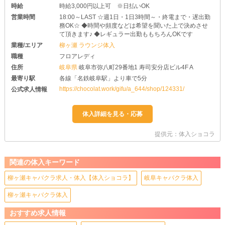
時給
時給3,000円以上可 ※日払いOK
営業時間
18:00～LAST ☆週1日・1日3時間～・終電まで・遅出勤
務OK☆ ◆時間や頻度などは希望を聞いた上で決めさせ
て頂きます♪ ◆レギュラー出勤ももちろんOKです
業種/エリア
柳ヶ瀬 ラウンジ体入
職種
フロアレディ
住所
岐阜県
岐阜市弥八町29番地1 寿司安分店ビル4F A
最寄り駅
各線「名鉄岐阜駅」より車で5分
https://chocolat.work/gifu/a_644/shop/124331/
公式求人情報
提供元：体入ショコラ
関連の体入キーワード
柳ヶ瀬キャバクラ求人・体入【体入ショコラ】
岐阜キャバクラ体入
柳ヶ瀬キャバクラ体入
おすすめ求人情報