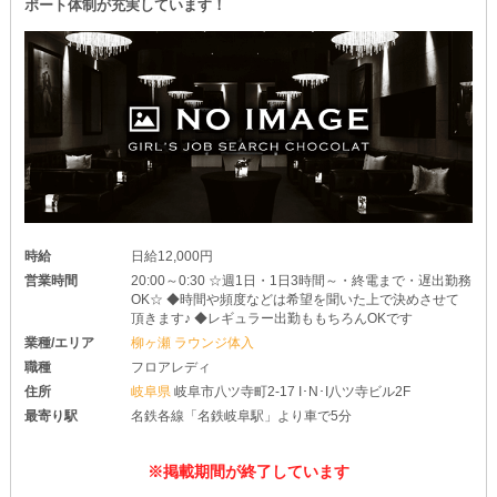
ポート体制が充実しています！
時給
日給12,000円
営業時間
20:00～0:30 ☆週1日・1日3時間～・終電まで・遅出勤務
OK☆ ◆時間や頻度などは希望を聞いた上で決めさせて
頂きます♪ ◆レギュラー出勤ももちろんOKです
業種/エリア
柳ヶ瀬 ラウンジ体入
職種
フロアレディ
住所
岐阜県
岐阜市八ツ寺町2-17 I･N･I八ツ寺ビル2F
最寄り駅
名鉄各線「名鉄岐阜駅」より車で5分
※掲載期間が終了しています