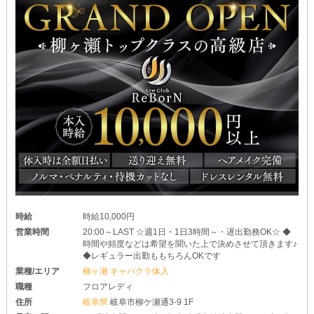
時給
時給10,000円
営業時間
20:00～LAST ☆週1日・1日3時間～・遅出勤務OK☆ ◆
時間や頻度などは希望を聞いた上で決めさせて頂きます♪
◆レギュラー出勤ももちろんOKです
業種/エリア
柳ヶ瀬 キャバクラ体入
職種
フロアレディ
住所
岐阜県
岐阜市柳ケ瀬通3-9 1F