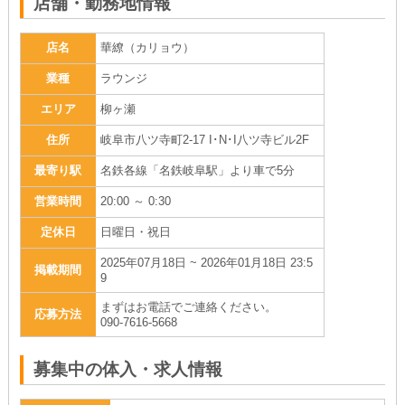
店舗・勤務地情報
店名
華繚（カリョウ）
業種
ラウンジ
エリア
柳ヶ瀬
住所
岐阜市八ツ寺町2-17 I･N･I八ツ寺ビル2F
最寄り駅
名鉄各線「名鉄岐阜駅」より車で5分
営業時間
20:00 ～ 0:30
定休日
日曜日・祝日
2025年07月18日 ~ 2026年01月18日 23:5
掲載期間
9
まずはお電話でご連絡ください。
応募方法
090-7616-5668
募集中の体入・求人情報