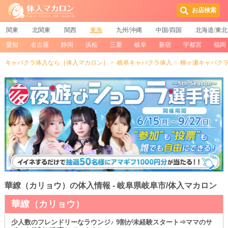
お店検索
関東
北関東
関西
東海
九州/沖縄
中国/四国
北海道/東北
愛知
名古屋
静岡
浜松
三重
岐阜
新宿
宇都宮
福岡
キャバクラ体入なら［体入マカロン］
岐阜キャバクラ体入
柳ヶ瀬キャバク
華繚（カリョウ）の体入情報 - 岐阜県岐阜市/体入マカロン
華繚（カリョウ）
少人数のフレンドリーなラウンジ♪ 9割が未経験スタート⇒ママのサ