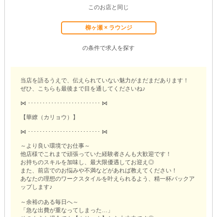
このお店と同じ
柳ヶ瀬 × ラウンジ
の条件で求人を探す
当店を語るうえで、伝えられていない魅力がまだまだあります！
ぜひ、こちらも最後まで目を通してくださいね♪
⋈ ･････････････････････････ ⋈
【華繚（カリョウ）】
⋈ ･････････････････････････ ⋈
～より良い環境でお仕事～
他店様でこれまで頑張っていた経験者さんも大歓迎です！
お持ちのスキルを加味し、最大限優遇してお迎え◎
また、前店でのお悩みや不満などがあれば教えてください！
あなたの理想のワークスタイルを叶えられるよう、精一杯バックア
ップします♪
～余裕のある毎日へ～
「急な出費が重なってしまった…」