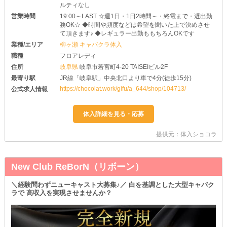
ルティなし
営業時間
19:00～LAST ☆週1日・1日2時間～・終電まで・遅出勤
務OK☆ ◆時間や頻度などは希望を聞いた上で決めさせ
て頂きます♪ ◆レギュラー出勤ももちろんOKです
業種/エリア
柳ヶ瀬 キャバクラ体入
職種
フロアレディ
住所
岐阜県
岐阜市若宮町4-20 TAISEIビル2F
最寄り駅
JR線「岐阜駅」中央北口より車で4分(徒歩15分)
https://chocolat.work/gifu/a_644/shop/104713/
公式求人情報
提供元：体入ショコラ
New Club ReBorN（リボーン）
＼経験問わずニューキャスト大募集♪／ 白を基調とした大型キャバク
ラで 高収入を実現させませんか？