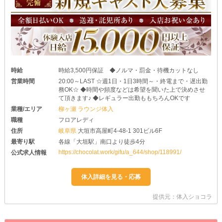
時給
時給3,500円保証 ◆ノルマ・罰金・待機カットなし
営業時間
20:00～LAST ☆週1日・1日3時間～・終電まで・遅出勤
務OK☆ ◆時間や頻度などは希望を聞いた上で決めさせ
て頂きます♪ ◆レギュラー出勤ももちろんOKです
業種/エリア
柳ヶ瀬 ラウンジ体入
職種
フロアレディ
住所
岐阜県
大垣市高屋町4-48-1 301ビル6F
最寄り駅
各線「大垣駅」南口より徒歩4分
https://chocolat.work/gifu/a_644/shop/118991/
公式求人情報
提供元：体入ショコラ