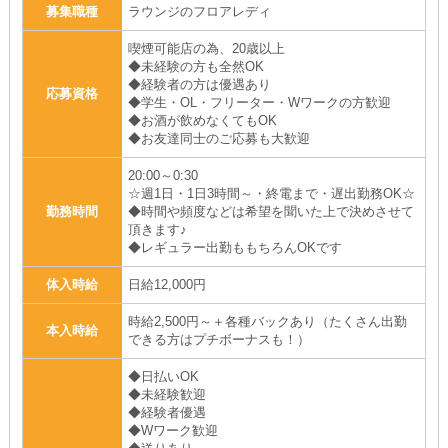
募集職種
ラウンジのフロアレディ
喫煙可能店の為、20歳以上
◆未経験の方も全然OK
◆経験者の方は優遇あり
応募資格
◆学生・OL・フリーター・Wワークの方歓迎
◆お酒が飲めなくてもOK
◆お友達同士のご応募も大歓迎
20:00～0:30
☆週1日・1日3時間～・終電まで・遅出勤務OK☆
勤務時間
◆時間や頻度などは希望を聞いた上で決めさせて
頂きます♪
◆レギュラー出勤ももちろんOKです
体入時給
日給12,000円
時給2,500円～＋各種バックあり（たくさん出勤
本入時給
できる方はプチボーナスも！）
◆日払いOK
◆未経験歓迎
◆経験者優遇
◆Wワーク歓迎