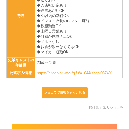
◆送りあり
◆入店祝い金あり
◆終電あがりOK
待遇
◆3h以内の勤務OK
◆ドレス・衣装のレンタル可能
◆私服勤務OK
◆土曜日営業あり
◆何回か体験入店OK
◆ノルマなし
◆お酒が飲めなくてもOK
◆マイカー通勤OK
先輩キャストの
23歳～43歳
年齢層
公式求人情報
https://chocolat.work/gifu/a_644/shop/03740/
ショコラで情報をもっと見る
提供元：体入ショコラ