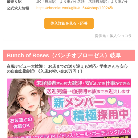
最寄り駅
JR「岐阜駅」より車7分 名鉄「名鉄岐阜駅」より車7分
https://chocolat.work/gifu/a_644/shop/120245/
公式求人情報
提供元：体入ショコラ
Bunch of Roses（バンチオブローゼス）岐阜
夜職デビュー大歓迎！ お店までの送り迎えも対応♪ 学生さんも安心
の自由出勤制◎ 《入店お祝い金10万円！》