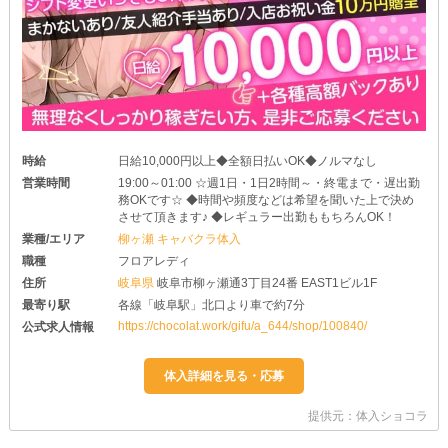
時給
日給10,000円以上◆全額日払いOK◆ノルマなし
営業時間
19:00～01:00 ☆週1日・1日2時間～・終電まで・遅出勤
務OKです☆ ◆時間や頻度などは希望を聞いた上で決め
させて頂きます♪ ◆レギュラー出勤ももちろんOK！
業種/エリア
柳ヶ瀬 キャバクラ体入
職種
フロアレディ
住所
岐阜県
岐阜市柳ヶ瀬通3丁目24番 EAST1ビル1F
最寄り駅
各線「岐阜駅」北口より車で約7分
https://chocolat.work/gifu/a_644/shop/100840/
公式求人情報
提供元：体入ショコラ