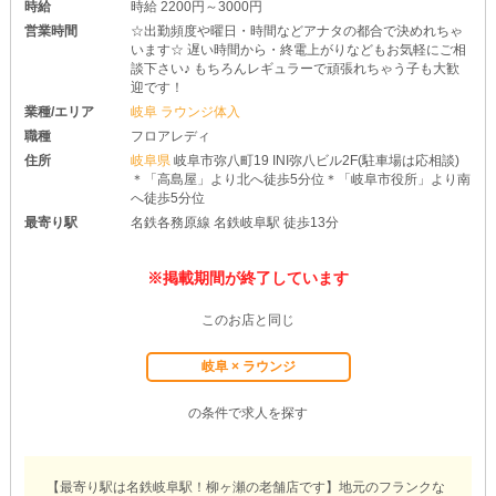
時給
時給 2200円～3000円
営業時間
☆出勤頻度や曜日・時間などアナタの都合で決めれちゃ
います☆ 遅い時間から・終電上がりなどもお気軽にご相
談下さい♪ もちろんレギュラーで頑張れちゃう子も大歓
迎です！
業種/エリア
岐阜 ラウンジ体入
職種
フロアレディ
住所
岐阜県
岐阜市弥八町19 INI弥八ビル2F(駐車場は応相談)
＊「高島屋」より北へ徒歩5分位＊「岐阜市役所」より南
へ徒歩5分位
最寄り駅
名鉄各務原線 名鉄岐阜駅 徒歩13分
※掲載期間が終了しています
このお店と同じ
岐阜 × ラウンジ
の条件で求人を探す
【最寄り駅は名鉄岐阜駅！柳ヶ瀬の老舗店です】地元のフランクな