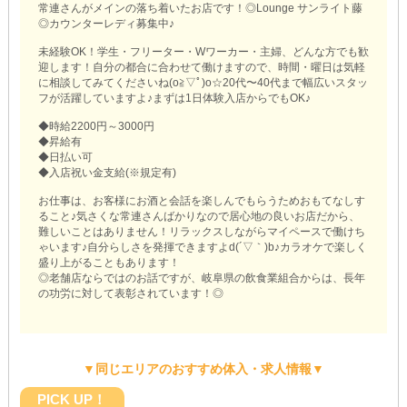
常連さんがメインの落ち着いたお店です！◎Lounge サンライト藤
◎カウンターレディ募集中♪
未経験OK！学生・フリーター・Wワーカー・主婦、どんな方でも歓
迎します！自分の都合に合わせて働けますので、時間・曜日は気軽
に相談してみてくださいね(o≧▽ﾟ)o☆20代〜40代まで幅広いスタッ
フが活躍していますよ♪まずは1日体験入店からでもOK♪
◆時給2200円～3000円
◆昇給有
◆日払い可
◆入店祝い金支給(※規定有)
お仕事は、お客様にお酒と会話を楽しんでもらうためおもてなしす
ること♪気さくな常連さんばかりなので居心地の良いお店だから、
難しいことはありません！リラックスしながらマイペースで働けち
ゃいます♪自分らしさを発揮できますよd(´▽｀)b♪カラオケで楽しく
盛り上がることもあります！
◎老舗店ならではのお話ですが、岐阜県の飲食業組合からは、長年
の功労に対して表彰されています！◎
▼同じエリアのおすすめ体入・求人情報▼
PICK UP！