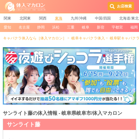
お店検索
関東
北関東
関西
東海
九州/沖縄
中国/四国
北海道/東北
愛知
名古屋
静岡
浜松
三重
岐阜
新宿
宇都宮
福岡
キャバクラ体入なら［体入マカロン］
岐阜キャバクラ体入
岐阜駅キャバク
サンライト藤の体入情報 - 岐阜県岐阜市/体入マカロン
サンライト藤