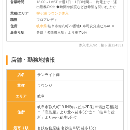
営業時間
18:00～LAST ☆週1日・1日3時間～・終電まで・遅
出勤務OK☆ ◆時間や頻度などは希望を聞いた上で決
めさせて頂きます♪ ◆レギュラー出勤ももちろんOK
業種/エリア
柳ヶ瀬 ラウンジ体入
です
職種
フロアレディ
住所
岐阜県
岐阜市弥八町29番地1 寿司安分店ビル4F A
最寄り駅
各線「名鉄岐阜駅」より車で5分
91
体入求人No：柳ヶ瀬124331
店舗・勤務地情報
店名
サンライト藤
業種
ラウンジ
エリア
岐阜
岐阜市弥八町19 INI弥八ビル2F(駐車場は応相談)
住所
＊「高島屋」より北へ徒歩5分位＊「岐阜市役
所」より南へ徒歩5分位
最寄り駅
名鉄各務原線 名鉄岐阜駅 徒歩13分