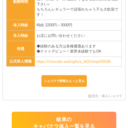
勤務時間
下さい♪
もちろんレギュラーで頑張れちゃう子も大歓迎で
す！
体入時給
時給 2200円～3000円
本入時給
お店にお問い合わせください
◆経験のある方は各種優遇あります
待遇
◆ナイトデビュー！業界未経験でもOK
公式求人情報
https://chocolat.work/gifu/a_642/shop/03558/
ショコラで情報をもっと見る
提供元：体入ショコラ
岐阜の
キャバクラ体入一覧を見る