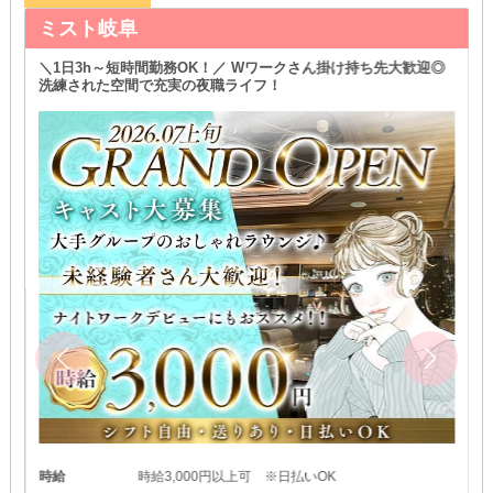
ミスト岐阜
＼1日3h～短時間勤務OK！／ Wワークさん掛け持ち先大歓迎◎
洗練された空間で充実の夜職ライフ！
時給
時給3,000円以上可 ※日払いOK