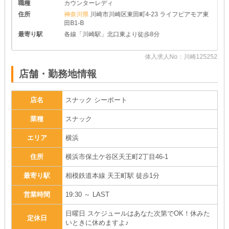
職種
カウンターレディ
住所
神奈川県
川崎市川崎区東田町4-23 ライフピアモア東
田B1-B
最寄り駅
各線「川崎駅」北口東より徒歩8分
08
体入求人No：川崎125252
店舗・勤務地情報
店名
スナック シーポート
業種
スナック
エリア
横浜
住所
横浜市保土ケ谷区天王町2丁目46-1
最寄り駅
相模鉄道本線 天王町駅 徒歩1分
営業時間
19:30 ～ LAST
日曜日 スケジュールはあなた次第でOK！休みた
定休日
いときに休めますよ♪