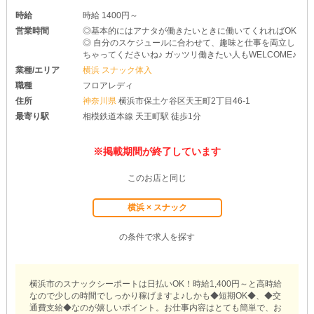
時給
時給 1400円～
営業時間
◎基本的にはアナタが働きたいときに働いてくれればOK
◎ 自分のスケジュールに合わせて、趣味と仕事を両立し
ちゃってくださいね♪ ガッツリ働きたい人もWELCOME♪
業種/エリア
横浜 スナック体入
職種
フロアレディ
住所
神奈川県
横浜市保土ケ谷区天王町2丁目46-1
最寄り駅
相模鉄道本線 天王町駅 徒歩1分
※掲載期間が終了しています
このお店と同じ
横浜 × スナック
の条件で求人を探す
横浜市のスナックシーポートは日払いOK！時給1,400円～と高時給
なので少しの時間でしっかり稼げますよ♪しかも◆短期OK◆、◆交
通費支給◆なのが嬉しいポイント。お仕事内容はとても簡単で、お