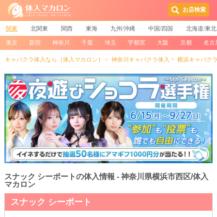
お店検索
関東
北関東
関西
東海
九州/沖縄
中国/四国
北海道/東北
東京
新宿
神奈川
千葉
埼玉
宇都宮
大阪
京都
名古
キャバクラ体入なら［体入マカロン］
神奈川キャバクラ体入
横浜キャバク
スナック シーポートの体入情報 - 神奈川県横浜市西区/体入
マカロン
スナック シーポート