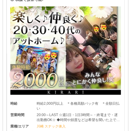
時給
時給2,000円以上 ＊各種高額バック有 ＊全額日払
い
営業時間
20:00～LAST ☆週1日・1日3時間～・終電まで・遅
出勤務OK☆ ◆時間や頻度などは希望を聞いた上で決
めさせて頂きます♪ ◆レギュラー出勤ももちろんOK
業種/エリア
川崎 スナック体入
です