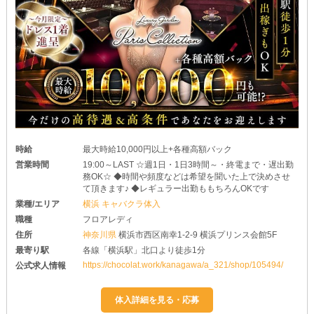
時給
最大時給10,000円以上+各種高額バック
営業時間
19:00～LAST ☆週1日・1日3時間～・終電まで・遅出勤
務OK☆ ◆時間や頻度などは希望を聞いた上で決めさせ
て頂きます♪ ◆レギュラー出勤ももちろんOKです
業種/エリア
横浜 キャバクラ体入
職種
フロアレディ
住所
神奈川県
横浜市西区南幸1-2-9 横浜プリンス会館5F
最寄り駅
各線「横浜駅」北口より徒歩1分
https://chocolat.work/kanagawa/a_321/shop/105494/
公式求人情報