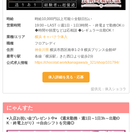
時給
時給10,000円以上可能☆全額日払い
営業時間
19:00～LAST ☆週1日・1日3時間～・終電まで勤務OK☆
◆時間や頻度などは応相談 ◆レギュラー出勤OK！
業種/エリア
横浜 キャバクラ体入
職種
フロアレディ
住所
神奈川県
横浜市西区南幸1-2-9 横浜プリンス会館4F
最寄り駅
各線「横浜駅」きた西口より徒歩2分
https://chocolat.work/kanagawa/a_321/shop/101794/
公式求人情報
提供元：体入ショコラ
にゃんすた
♥入店お祝い金プレゼント中♥ 《週末勤務・週1日～1日3h～出勤O
K・終電上がり》⇒自由シフトを完備◎