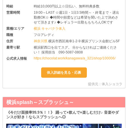
時給
時給10,000円以上☆日払い、無料特典多数
営業時間
19:00～LAST ☆週1日・1日3.5時間～・終電まで・遅出
勤務OK☆ ◆時間や頻度などは希望を聞いた上で決めさ
せて頂きます♪ ◆レギュラー出勤ももちろんOKです
業種/エリア
横浜 キャバクラ体入
職種
フロアレディ
住所
神奈川県
横浜市西区南幸1-2-9 横浜プリンス会館ビル5F
最寄り駅
横浜駅西口を出てスグ。 分からなければご連絡くださ
い！ 採用担当 090-5087-0808
https://chocolat.work/kanagawa/a_321/shop/100006/
公式求人情報
提供元：体入ショコラ
横浜splash～スプラッシュ～
《今だけ面接率99.9％！！》 踊って×飲んで×楽しむだけ♪ 音楽やダ
ンスが好き！ならスプラッシュへ◎