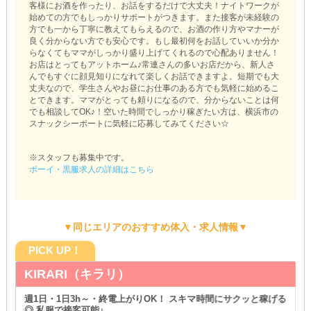
客様にお酒を作ったり、お話をするだけで大丈夫！ナイトワークが
始めての方でもしっかりサポートがつきます。また接客が未経験の
方でも一から丁寧に教えてもらえるので、お酒の作り方やマナーが
良く分からない方でも安心です。もし最初何をお話していいか分か
らなくてもママがしっかり盛り上げてくれるので心配ありません！
お店はとってもアットホーム♪常連さんの多いお店だから、新人さ
んでもすぐに顔見知りになれて楽しくお話できますよ。短期でも大
丈夫なので、学生さんやお昼にお仕事のある方でも気軽に始めるこ
とできます。ママがとっても頼りになるので、分からないことは何
でも相談してOK♪！空いた時間でしっかり稼ぎたい方は、横浜市の
スナックシーポートに気軽に応募してみてください☆
※スタッフも募集中です。
ボーイ・黒服求人の詳細はこちら
▼同じエリアのおすすめ体入・求人情報▼
PICK UP！
KIRARI（キラリ）
週1日・1日3h～・終電上がりOK！ スキマ時間にサクッと稼げる
◎ 私服で接客可能♪