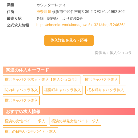
職種
カウンターレディ
住所
神奈川県
横浜市中区住吉町3-36-2 DEXビル1992 802
最寄り駅
各線「関内駅」より徒歩2分
https://chocolat.work/kanagawa/a_321/shop/124636/
公式求人情報
提供元：体入ショコラ
関連の体入キーワード
横浜キャバクラ求人・体入【体入ショコラ】
横浜キャバクラ体入
関内キャバクラ体入
福富町キャバクラ体入
桜木町キャバクラ体入
横浜キャバクラ体入
おすすめ求人情報
横浜の女性バイト・求人
横浜の単発女性バイト・求人
横浜の日払い女性バイト・求人