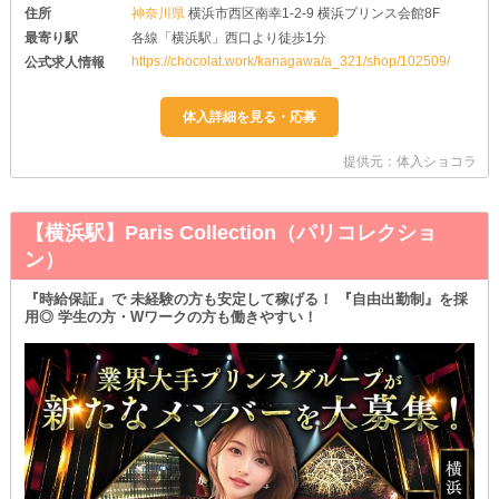
住所
神奈川県
横浜市西区南幸1-2-9 横浜プリンス会館8F
最寄り駅
各線「横浜駅」西口より徒歩1分
https://chocolat.work/kanagawa/a_321/shop/102509/
公式求人情報
提供元：体入ショコラ
【横浜駅】Paris Collection（パリコレクショ
ン）
『時給保証』で 未経験の方も安定して稼げる！ 『自由出勤制』を採
用◎ 学生の方・Wワークの方も働きやすい！