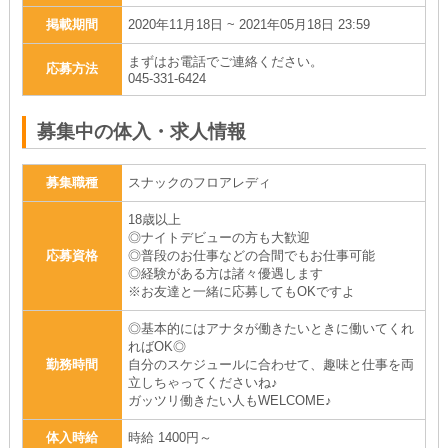
掲載期間
2020年11月18日 ~ 2021年05月18日 23:59
まずはお電話でご連絡ください。
応募方法
045-331-6424
募集中の体入・求人情報
募集職種
スナックのフロアレディ
18歳以上
◎ナイトデビューの方も大歓迎
応募資格
◎普段のお仕事などの合間でもお仕事可能
◎経験がある方は諸々優遇します
※お友達と一緒に応募してもOKですよ
◎基本的にはアナタが働きたいときに働いてくれ
ればOK◎
勤務時間
自分のスケジュールに合わせて、趣味と仕事を両
立しちゃってくださいね♪
ガッツリ働きたい人もWELCOME♪
体入時給
時給 1400円～