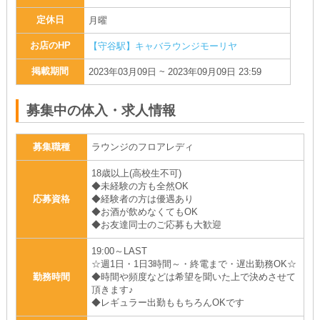
定休日
月曜
お店のHP
【守谷駅】キャバラウンジモーリヤ
掲載期間
2023年03月09日 ~ 2023年09月09日 23:59
募集中の体入・求人情報
募集職種
ラウンジのフロアレディ
18歳以上(高校生不可)
◆未経験の方も全然OK
応募資格
◆経験者の方は優遇あり
◆お酒が飲めなくてもOK
◆お友達同士のご応募も大歓迎
19:00～LAST
☆週1日・1日3時間～・終電まで・遅出勤務OK☆
勤務時間
◆時間や頻度などは希望を聞いた上で決めさせて
頂きます♪
◆レギュラー出勤ももちろんOKです