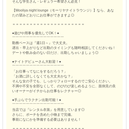
そんな学生さん・レギュラー希望さん必見！
【Mooliya night lounge（モーリヤナイトラウンジ）】なら、あな
たの望みどおりにお仕事ができますよ◎
＝＝＝＝＝＝＝＝＝＝＝＝＝＝＝＝＝＝＝＝＝
●遊びや用事を優先してOK！●
￣￣￣￣￣￣￣￣￣￣￣￣￣￣￣
勤務ペースは『週1日～』で大丈夫。
遅出・早上がりなど出勤のタイミングも随時相談してくださいね！
デートや飲み会のない日だけ、出勤しちゃいましょう◎
●ナイトデビューさん大歓迎！●
￣￣￣￣￣￣￣￣￣￣￣￣￣￣￣
「お仕事ってなにをするだろう？」
「お酒に詳しくなくても大丈夫かな？」
そんな女の子でも、しっかりフォローするのでご安心ください。
不満や不安を全部なくして、のびのび楽しめるように、面倒見の良
いオーナーがイチからお仕事をレクチャー◎
●手ぶらでラクチン出勤可能！●
￣￣￣￣￣￣￣￣￣￣￣￣￣￣￣
当店では『レンタル衣装』を用意しています◎
さらに、ポーチを含めた小物まで完備。
事前になにかを準備する必要はありません！
＝＝＝＝＝＝＝＝＝＝＝＝＝＝＝＝＝＝＝＝＝