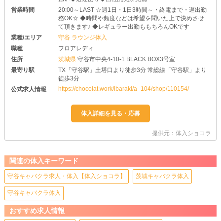
営業時間
20:00～LAST ☆週1日・1日3時間～・終電まで・遅出勤
務OK☆ ◆時間や頻度などは希望を聞いた上で決めさせ
て頂きます♪ ◆レギュラー出勤ももちろんOKです
業種/エリア
守谷 ラウンジ体入
職種
フロアレディ
住所
茨城県
守谷市中央4-10-1 BLACK BOX3号室
最寄り駅
TX「守谷駅」土塔口より徒歩3分 常総線「守谷駅」より
徒歩3分
https://chocolat.work/ibaraki/a_104/shop/110154/
公式求人情報
提供元：体入ショコラ
関連の体入キーワード
守谷キャバクラ求人・体入【体入ショコラ】
茨城キャバクラ体入
守谷キャバクラ体入
おすすめ求人情報