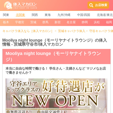
お店検索
関東
北関東
関西
東海
九州/沖縄
中国/四国
北海道/東北
栃木
宇都宮
茨城
群馬
新宿
名古屋
静岡
浜松
福岡
キャバクラ体入なら［体入マカロン］
茨城キャバクラ体入
守谷キャバクラ
Mooliya night lounge（モーリヤナイトラウンジ）の体入
情報 - 茨城県守谷市/体入マカロン
Mooliya night lounge（モーリヤナイトラウン
ジ）
本当に自由な時間で働ける！ 学生さん・主婦さんなど マジメなお店
で働きませんか？