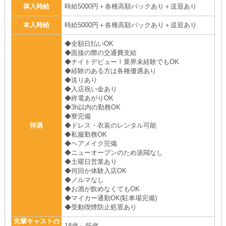
体入時給
時給5000円＋各種高額バックあり＋送迎あり
本入時給
時給5000円＋各種高額バックあり＋送迎あり
◆全額日払いOK
◆面接の際の交通費支給
◆ナイトデビュー！業界未経験でもOK
◆経験のある方は各種優遇あり
◆送りあり
◆入店祝い金あり
◆終電あがりOK
◆3h以内の勤務OK
◆寮完備
待遇
◆ドレス・衣装のレンタル可能
◆私服勤務OK
◆ヘアメイク完備
◆ニューオープンのため派閥なし
◆土曜日営業あり
◆何回か体験入店OK
◆ノルマなし
◆お酒が飲めなくてもOK
◆マイカー通勤OK(駐車場完備)
◆受動喫煙防止処置あり
先輩キャストの
18歳～45歳