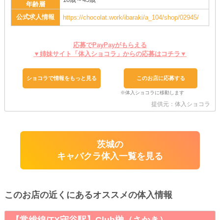
年齢層
公式求人情報
https://chocolat.work/ibaraki/a_104/shop/02945/
応募でPayPayがもらえる
▼姉妹サイト「体入ショコラ」からの応募はコチラ▼
ショコラで情報をもっと見る
このお店に応募する
提供元：体入ショコラ
茨城の
キャバクラ体入一覧を見る
このお店の近くにあるオススメの体入情報