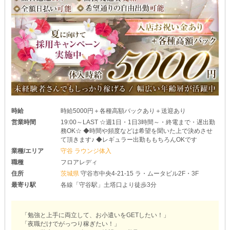
時給
時給5000円＋各種高額バックあり＋送迎あり
営業時間
19:00～LAST ☆週1日・1日3時間～・終電まで・遅出勤
務OK☆ ◆時間や頻度などは希望を聞いた上で決めさせ
て頂きます♪ ◆レギュラー出勤ももちろんOKです
業種/エリア
守谷 ラウンジ体入
職種
フロアレディ
住所
茨城県
守谷市中央4-21-15 ラ・ムータビル2F・3F
最寄り駅
各線「守谷駅」土塔口より徒歩3分
「勉強と上手に両立して、お小遣いをGETしたい！」
「夜職だけでがっつり稼ぎたい！」