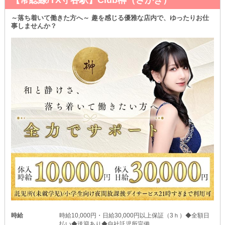
【常総線/TX守谷駅】Club榊（さかき）
～落ち着いて働きた方へ～ 趣を感じる優雅な店内で、ゆったりお仕
事しませんか？
時給
時給10,000円・日給30,000円以上保証（3ｈ）◆全額日
払い◆送迎あり◆自社託児所完備