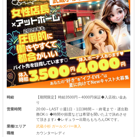
時給
【期間限定】時給3500円～4000円保証◆入店祝い金あ
り
営業時間
20:00～LAST ☆週1日・1日3時間～・終電まで・遅出勤
務OK☆ ◆時間や頻度などは希望を聞いた上で決めさせ
て頂きます♪ ◆レギュラー出勤ももちろんOKです。
業種/エリア
武蔵小杉 ガールズバー体入
職種
カウンターレディ