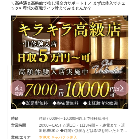
＼高待遇＆高時給で推し活全力サポート！／ まずは体入でチェ
ック♥ 理想の夜職ライフ叶えてみませんか？
時給
時給7,000円～10,000円以上で積極採用可
営業時間
20:00～LAST ☆週1日・1日3時間～・終電まで・遅
出勤務OK☆ ◆時間や頻度などは希望を聞いた上で決
めさせて頂きます♪ ◆レギュラー出勤ももちろんOK
業種/エリア
本厚木 キャバクラ体入