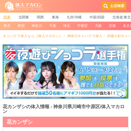
お店検索
関東
北関東
関西
東海
九州/沖縄
中国/四国
北海道/東北
東京
新宿
神奈川
千葉
埼玉
宇都宮
大阪
京都
名古
キャバクラ体入なら［体入マカロン］
神奈川キャバクラ体入
武蔵小杉キャ
花カンザシの体入情報 - 神奈川県川崎市中原区/体入マカロ
ン
花カンザシ