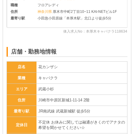
です
職種
フロアレディ
住所
神奈川県
厚木市中町2丁目10−11 KAI-NETビル1F
最寄り駅
小田急小田原線「本厚木駅」北口より徒歩5分
55
体入求人No：本厚木キャバクラ118634
店舗・勤務地情報
店名
花カンザシ
業種
キャバクラ
エリア
武蔵小杉
住所
川崎市中原区新城1-11-14 2階
最寄り駅
JR南武線 武蔵新城駅 徒歩5分
不定休 お休みに関しては融通がきくのでアナタの
定休日
希望を聞かせてください☆