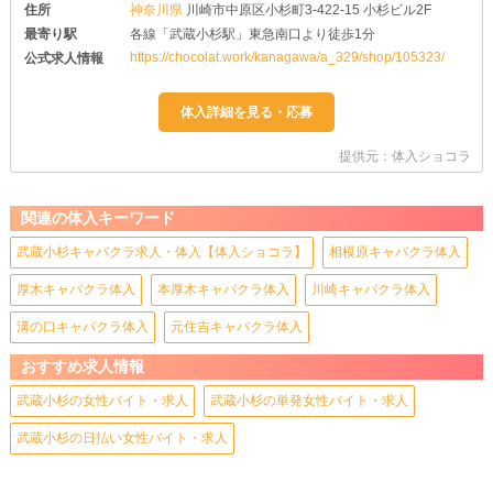
住所
神奈川県
川崎市中原区小杉町3-422-15 小杉ビル2F
最寄り駅
各線「武蔵小杉駅」東急南口より徒歩1分
https://chocolat.work/kanagawa/a_329/shop/105323/
公式求人情報
提供元：体入ショコラ
関連の体入キーワード
武蔵小杉キャバクラ求人・体入【体入ショコラ】
相模原キャバクラ体入
厚木キャバクラ体入
本厚木キャバクラ体入
川崎キャバクラ体入
溝の口キャバクラ体入
元住吉キャバクラ体入
おすすめ求人情報
武蔵小杉の女性バイト・求人
武蔵小杉の単発女性バイト・求人
武蔵小杉の日払い女性バイト・求人