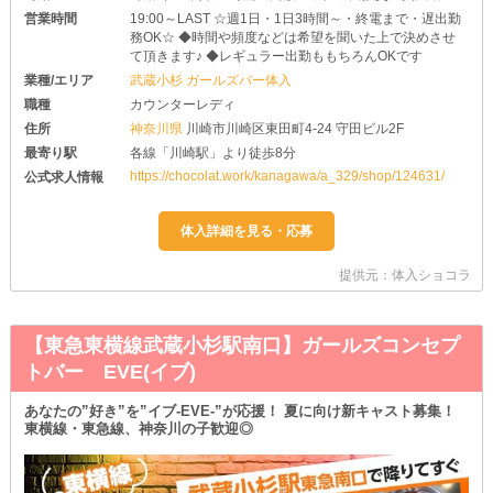
営業時間
19:00～LAST ☆週1日・1日3時間～・終電まで・遅出勤
務OK☆ ◆時間や頻度などは希望を聞いた上で決めさせ
て頂きます♪ ◆レギュラー出勤ももちろんOKです
業種/エリア
武蔵小杉 ガールズバー体入
職種
カウンターレディ
住所
神奈川県
川崎市川崎区東田町4-24 守田ビル2F
最寄り駅
各線「川崎駅」より徒歩8分
https://chocolat.work/kanagawa/a_329/shop/124631/
公式求人情報
提供元：体入ショコラ
【東急東横線武蔵小杉駅南口】ガールズコンセプ
トバー EVE(イブ)
あなたの”好き”を”イブ-EVE-”が応援！ 夏に向け新キャスト募集！
東横線・東急線、神奈川の子歓迎◎