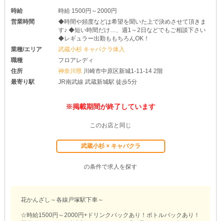
時給
時給 1500円～2000円
営業時間
◆時間や頻度などは希望を聞いた上で決めさせて頂きま
す♪ ◆短い時間だけ…、週1～2日などでもご相談下さい
◆レギュラー出勤ももちろんOK！
業種/エリア
武蔵小杉 キャバクラ体入
職種
フロアレディ
住所
神奈川県
川崎市中原区新城1-11-14 2階
最寄り駅
JR南武線 武蔵新城駅 徒歩5分
※掲載期間が終了しています
このお店と同じ
武蔵小杉 × キャバクラ
の条件で求人を探す
花かんざし～各線戸塚駅下車～
☆時給1500円～2000円+ドリンクバックあり！ボトルバックあり！