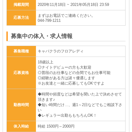
掲載期間
2020年11月18日 ~ 2021年05月18日 23:59
まずはお電話でご連絡ください。
応募方法
044-799-1211
募集中の体入・求人情報
募集職種
キャバクラのフロアレディ
18歳以上
◎ナイトデビューの方も大歓迎
応募資格
◎普段のお仕事などの合間でもお仕事可能
◎経験がある方は諸々優遇します
※お友達と一緒に応募してもOKですよ
◆時間や頻度などは希望を聞いた上で決めさせて
頂きます♪
勤務時間
◆短い時間だけ…、週1～2日などでもご相談下さ
い
◆レギュラー出勤ももちろんOK！
体入時給
時給 1500円～2000円