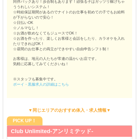
同伴バックあり！歩合制もあります！頑張る子はガッツリ稼げちゃ
ううれしいシステム！
☆時給保証期間があるのでナイトのお仕事を初めての子でもお給料
が下がらないので安心！
☆日払いOK
☆ノルマなし！
☆お酒が飲めなくてもジュースでOK！
☆お酒を作ったり、楽しくお客様と会話をしたり、カラオケを入れ
たりできればOK！
☆昼間のお仕事との両立ができやすい自由申告シフト制！
お客様は、地元の人たちが常連の温かいお店です。
気軽に応募してみてくださいね！
※スタッフも募集中です。
ボーイ・黒服求人の詳細はこちら
▼同じエリアのおすすめ体入・求人情報▼
PICK UP！
Club Unlimited-アンリミテッド-