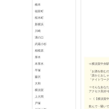
橋本
福富町
桜木町
新横浜
川崎
溝の口
武蔵小杉
相模原
厚木
≪横須賀中央駅
本厚木
平塚
「お酒を飲む
「誰かとおし
藤沢
「ナイトワー
大和
⇒そんなあなた
横須賀
アクセス良好×
上大岡
～《【横須賀中央
戸塚
飲んで・騒い