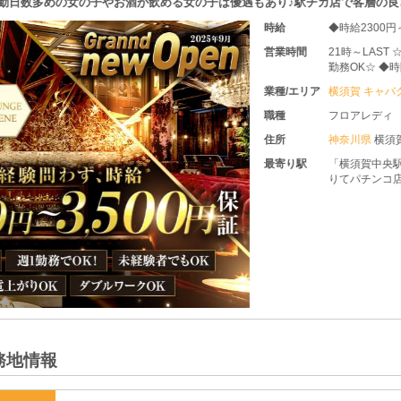
0％♪出勤日数多めの女の子やお酒が飲める女の子は優遇もあり♪駅チカ店で客
時給
◆時給2
営業時間
21時～LAST ☆週1日・1日3時間
勤務OK
させて頂
業種/エリア
横須賀 
職種
フロアレ
住所
神奈川
最寄り駅
「横須賀
りてパチ
です！
務地情報