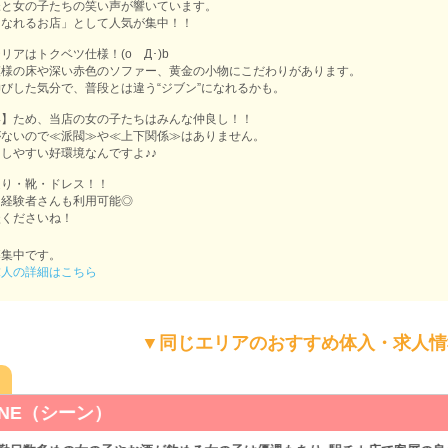
様と女の子たちの笑い声が響いています。
になれるお店」として人気が集中！！
リアはトクベツ仕様！(oゝД･)b
模様の床や深い赤色のソファー、黄金の小物にこだわりがあります。
びした気分で、普段とは違う“ジブン”になれるかも。
い】ため、当店の女の子たちはみんな仲良し！！
がないので≪派閥≫や≪上下関係≫はありません。
しやすい好環境なんですよ♪♪
送り・靴・ドレス！！
も経験者さんも利用可能◎
談くださいね！
募集中です。
求人の詳細はこちら
▼同じエリアのおすすめ体入・求人情
 SCENE（シーン）