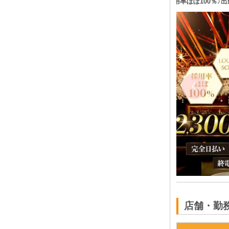
チカ店で客層の良さも◎
採用率ほぼ10
◆時給2300円～3500円保証 ◆日払いOK
21時～LAST ☆週1日・1日3時間～・終電まで・遅出
勤務OK☆ ◆時間や頻度などは希望を聞いた上で決め
させて頂きます♪ ◆レギュラー出勤ももちろんOKです
横須賀 キャバクラ体入
フロアレディ
神奈川県
横須賀市若松町1-15 若松ビル2階
「横須賀中央駅」から徒歩3分の好立地♪ Yデッキを降
りてパチンコ店(AVIVA)を目印に来ていただければすぐ
です！
体入求人No：横須賀キャバクラ122816
店舗・勤