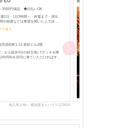
層の良さも◎
300円～3500円保証 ◆日払いOK
～・終電まで・遅出
☆ ◆時間や頻度などは希望を聞いた上で決め
きます♪ ◆レギュラー出勤ももちろんOKです
キャバクラ体入
ディ
県
横須賀市若松町1-15 若松ビル2階
中央駅」から徒歩3分の好立地♪ Yデッキを降
ンコ店(AVIVA)を目印に来ていただければすぐ
体入求人No：横須賀キャバクラ122816