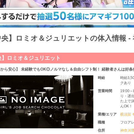
央】ロミオ＆ジュリエットの体入情報 - 
央】ロミオ＆ジュリエット
から安心】 未経験でもOK◎ノルマなし＆自由シフト制！ 経験者さんは好条
時給
時給3,
クあり
営業時間
19:0
り・遅出
た上で決
んOK！
業種/エリア
横須賀 
職種
フロア
住所
神奈川