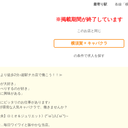
最寄り駅
各線「
※掲載期間が終了しています
このお店と同じ
横須賀 × キャバクラ
の条件で求人を探す
より徒歩2分♪超駅チカ店で働こう！！≫
のが大好き」
ゃべりするのが好き」
クに興味がある」
にピッタリのお仕事があります♪
好環境な人気キャバクラで、働きませんか？
】ロミオ＆ジュリエット》(*´ω`)人(´ω`*)～
で…毎日ワイワイと賑やかな当店。