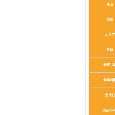
店名
業種
エリア
住所
最寄り
営業時
定休日
お店のH