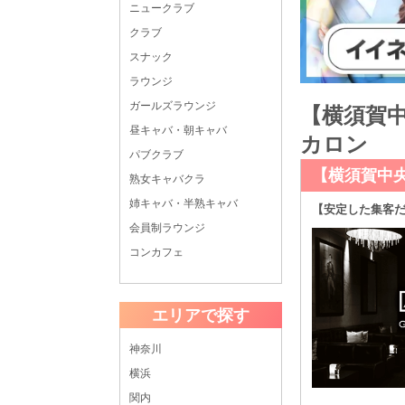
ニュークラブ
クラブ
スナック
ラウンジ
ガールズラウンジ
【横須賀中
昼キャバ・朝キャバ
カロン
パブクラブ
【横須賀中
熟女キャバクラ
姉キャバ・半熟キャバ
【安定した集客だ
会員制ラウンジ
コンカフェ
エリアで探す
神奈川
横浜
関内