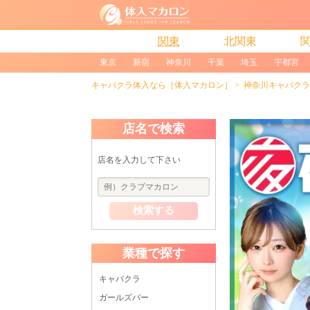
関東
北関東
東京
新宿
神奈川
千葉
埼玉
宇都宮
キャバクラ体入なら［体入マカロン］
神奈川キャバクラ
店名で検索
店名を入力して下さい
検索する
業種で探す
キャバクラ
ガールズバー