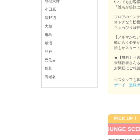
相模大野
いつでもお客
「誰もが笑顔
小田原
フロアのインテ
淵野辺
オトナな市松
大船
ちょっぴり背伸
綱島
【ノルマがな
競い合う必要
鷺沼
誰もがスタート
登戸
★【無料】⇒
元住吉
未経験者さん
お気軽にご相
鶴見
海老名
※スタッフも
ボーイ・黒服
PICK UP！
LOUNGE