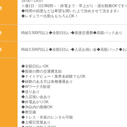
19:00～LAST
☆週1日・1日3時間～・終電まで・早上がり・遅出勤務OKです
間
◆時間や頻度などは希望を聞いた上で決めさせて頂きます♪
◆レギュラー出勤ももちろんOK！
時給3,500円以上◆全額日払い◆面接交通費◆高額バックあり
給
時給3,500円以上◆全額日払い◆入店お祝い金◆高額バック◆
給
◆全額日払いOK
◆面接の際の交通費支給
◆ナイトデビュー！業界未経験でもOK
◆経験のある方は各種優遇あり
◆Wワーク大歓迎
◆送りあり
◆入店祝い金あり
◆終電あがりOK
◆3h以内の勤務OK
◆寮完備
◆ドレス・衣装のレンタル可能
◆土曜日営業あり