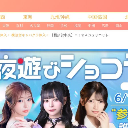
関西
東海
九州/沖縄
中国/四国
大阪
京都
名古屋
静岡
浜松
福岡
中洲
広島
岡山
体入
横須賀キャバクラ体入
【横須賀中央】ロミオ＆ジュリエット