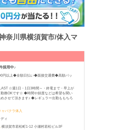
神奈川県横須賀市/体入マ
件採用中♪
500円以上◆全額日払い◆面接交通費◆高額バッ
0～LAST ☆週1日・1日3時間～・終電まで・早上が
勤務OKです☆ ◆時間や頻度などは希望を聞い
めさせて頂きます♪ ◆レギュラー出勤ももちろ
キャバクラ体入
レディ
県
横須賀市若松町1-12 小瀬村若松ビル3F