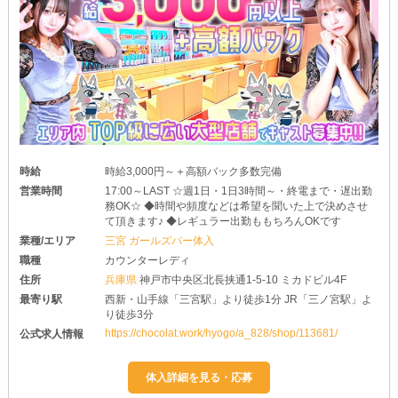
時給
時給3,000円～＋高額バック多数完備
営業時間
17:00～LAST ☆週1日・1日3時間～・終電まで・遅出勤
務OK☆ ◆時間や頻度などは希望を聞いた上で決めさせ
て頂きます♪ ◆レギュラー出勤ももちろんOKです
業種/エリア
三宮 ガールズバー体入
職種
カウンターレディ
住所
兵庫県
神戸市中央区北長挟通1-5-10 ミカドビル4F
最寄り駅
西新・山手線「三宮駅」より徒歩1分 JR「三ノ宮駅」よ
り徒歩3分
https://chocolat.work/hyogo/a_828/shop/113681/
公式求人情報