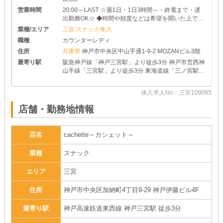
営業時間
20:00～LAST ☆週1日・1日3時間～・終電まで・遅
出勤務OK☆ ◆時間や頻度などは希望を聞いた上で決
めさせて頂きます♪ ◆レギュラー出勤ももちろんOK
業種/エリア
三宮 スナック体入
です
職種
カウンターレディ
住所
兵庫県
神戸市中央区中山手通1-9-2 MOZANビル3階
最寄り駅
阪急神戸線「神戸三宮駅」より徒歩3分 神戸市営西神
山手線「三宮駅」より徒歩3分 東海道線「三ノ宮駅」
より徒歩3分
16
体入求人No：三宮109095
店舗・勤務地情報
店名
cachette～カシェット～
業種
スナック
エリア
三宮
住所
神戸市中央区加納町4丁目9-29 神戸伊藤ビル4F
最寄り駅
神戸高速鉄道東西線 神戸三宮駅 徒歩3分