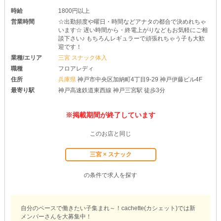
時給
1800円以上
営業時間
☆出勤頻度や曜日・時間などアナタの都合で決めれちゃ
います☆ 遅い時間から・終電上がりなどもお気軽にご相
談下さい♪ もちろんレギュラーで頑張れちゃう子も大歓
迎です！
業種/エリア
三宮 スナック体入
職種
フロアレディ
住所
兵庫県
神戸市中央区加納町4丁目9-29 神戸伊藤ビル4F
最寄り駅
神戸高速鉄道東西線 神戸三宮駅 徒歩3分
※掲載期間が終了しています
このお店と同じ
三宮 × スナック
の条件で求人を探す
自分のペースで働きたい子集まれ～！cachette(カシェット)では新
メンバーさんを大募集中！