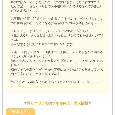
店内にはカラオケがあるので、歌の大好きな子は特におすすめ！
歌って楽しくおしゃべりしてお小遣い稼ぎができるなんて夢みたい
だけど本当なんです。
お客様は40歳～60歳くらいの社長さんを始めダンディな方ばかりな
ので接客も安心！ためになるお話も聞けて世界が変わるかも？
フレンドリーなメンバーは20代～30代の女の子が中心！
学生さんやOLさんなど普段忙しい子ばかりなのでわがままなシフト
もOK！
みんなすきま時間に短期集中で稼いでいます。
時給1800円からスタート+各種バックあり、ノルマ無なので頑張る
子はガンガン稼げちゃう！！
簡単なお酒を作りながらお客様との会話を楽しむことがあなたのお
仕事！
初めてでも先輩たちがイチから丁寧にコツや会話術を教えてくれる
ので不安になることはありません！
気になったら体験入店へ来てみてくださいね(人´∀｀)．☆．。．:*･
▼同じエリアのおすすめ体入・求人情報▼
PICK UP！