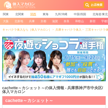
お店検索
関東
北関東
関西
東海
九州/沖縄
中国/四国
北海道/東北
大阪
北新地
兵庫
京都
滋賀
奈良
和歌山
新宿
宇都
キャバクラ体入なら［体入マカロン］
兵庫キャバクラ体入
三宮キャバクラ
cachette～カシェット～の体入情報 - 兵庫県神戸市中央区/
体入マカロン
cachette～カシェット～