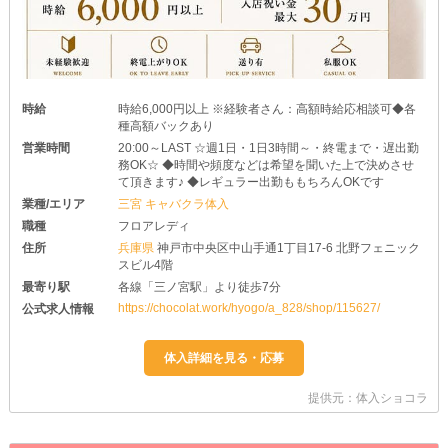
時給
時給6,000円以上 ※経験者さん：高額時給応相談可◆各
種高額バックあり
営業時間
20:00～LAST ☆週1日・1日3時間～・終電まで・遅出勤
務OK☆ ◆時間や頻度などは希望を聞いた上で決めさせ
て頂きます♪ ◆レギュラー出勤ももちろんOKです
業種/エリア
三宮 キャバクラ体入
職種
フロアレディ
住所
兵庫県
神戸市中央区中山手通1丁目17-6 北野フェニック
スビル4階
最寄り駅
各線「三ノ宮駅」より徒歩7分
https://chocolat.work/hyogo/a_828/shop/115627/
公式求人情報
提供元：体入ショコラ