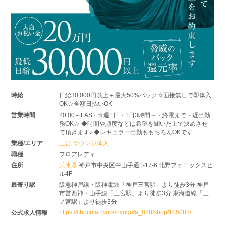
時給
日給30,000円以上＋最大50%バック☆面接無しで即体入
OK☆全額日払いOK
営業時間
20:00～LAST ☆週1日・1日3時間～・終電まで・遅出勤
務OK☆ ◆時間や頻度などは希望を聞いた上で決めさせ
て頂きます♪ ◆レギュラー出勤ももちろんOKです
業種/エリア
三宮 ラウンジ体入
職種
フロアレディ
住所
兵庫県
神戸市中央区中山手通1-17-6 北野フェニックスビ
ル4F
最寄り駅
阪急神戸線・阪神電鉄「神戸三宮駅」より徒歩3分 神戸
市営西神・山手線「三宮駅」より徒歩3分 東海道線「三
ノ宮駅」より徒歩3分
https://chocolat.work/hyogo/a_828/shop/105088/
公式求人情報