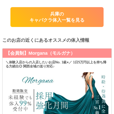
兵庫の
キャバクラ体入一覧を見る
このお店の近くにあるオススメの体入情報
【会員制】Morgana（モルガナ）
＼体験入店からの入店したいお店No. 1級⭐︎／ 1日5万円以上を持ち帰
る方続出◎ 関西全域の送り対応♪