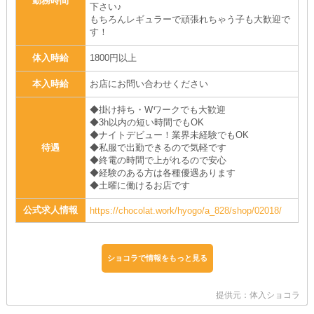
勤務時間
下さい♪
もちろんレギュラーで頑張れちゃう子も大歓迎で
す！
体入時給
1800円以上
本入時給
お店にお問い合わせください
◆掛け持ち・Wワークでも大歓迎
◆3h以内の短い時間でもOK
◆ナイトデビュー！業界未経験でもOK
待遇
◆私服で出勤できるので気軽です
◆終電の時間で上がれるので安心
◆経験のある方は各種優遇あります
◆土曜に働けるお店です
公式求人情報
https://chocolat.work/hyogo/a_828/shop/02018/
ショコラで情報をもっと見る
提供元：体入ショコラ