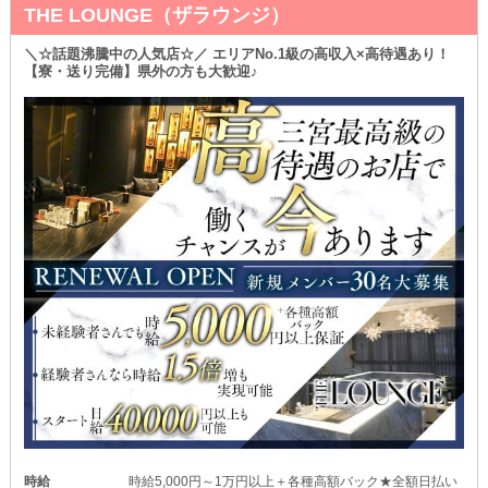
THE LOUNGE（ザラウンジ）
＼☆話題沸騰中の人気店☆／ エリアNo.1級の高収入×高待遇あり！
【寮・送り完備】県外の方も大歓迎♪
時給
時給5,000円～1万円以上＋各種高額バック★全額日払い