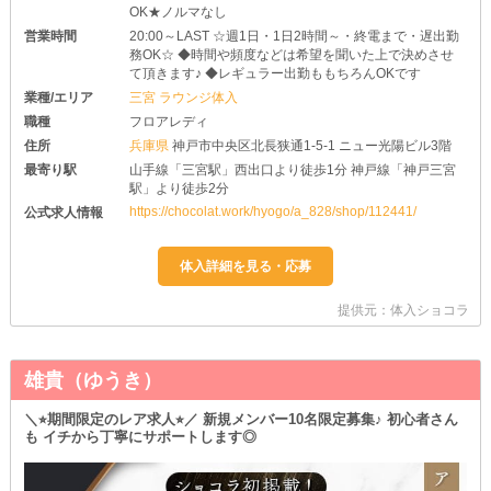
OK★ノルマなし
営業時間
20:00～LAST ☆週1日・1日2時間～・終電まで・遅出勤
務OK☆ ◆時間や頻度などは希望を聞いた上で決めさせ
て頂きます♪ ◆レギュラー出勤ももちろんOKです
業種/エリア
三宮 ラウンジ体入
職種
フロアレディ
住所
兵庫県
神戸市中央区北長狭通1-5-1 ニュー光陽ビル3階
最寄り駅
山手線「三宮駅」西出口より徒歩1分 神戸線「神戸三宮
駅」より徒歩2分
https://chocolat.work/hyogo/a_828/shop/112441/
公式求人情報
提供元：体入ショコラ
雄貴（ゆうき）
＼⭐︎期間限定のレア求人⭐︎／ 新規メンバー10名限定募集♪ 初心者さん
も イチから丁寧にサポートします◎