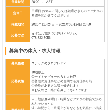
営業時間
20:00 ～ LAST
日曜日 お休みに関しては融通がきくのでアナタの
定休日
希望を聞かせてください☆
掲載期間
2020年11月24日 ~ 2021年05月24日 23:59
まずはお電話でご連絡ください。
応募方法
078-332-5056
募集中の体入・求人情報
募集職種
スナックのフロアレディ
18歳以上
◎ナイトデビューの方も大歓迎
応募資格
◎普段のお仕事などの合間でもお仕事可能
◎経験がある方は諸々優遇します
※お友達と一緒に応募してもOKですよ
☆出勤頻度や曜日・時間などアナタの都合で決め
れちゃいます☆
遅い時間から・終電上がりなどもお気軽にご相談