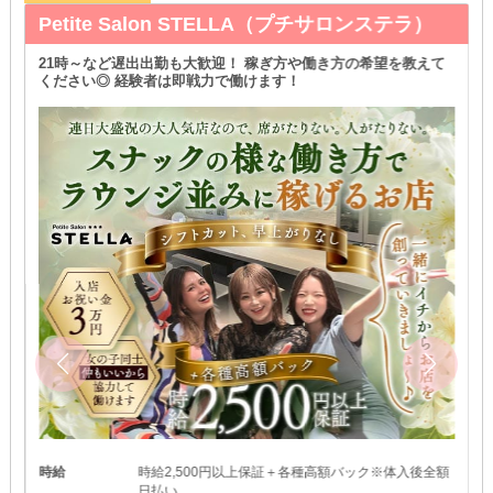
Petite Salon STELLA（プチサロンステラ）
21時～など遅出出勤も大歓迎！ 稼ぎ方や働き方の希望を教えて
ください◎ 経験者は即戦力で働けます！
時給
時給2,500円以上保証＋各種高額バック※体入後全額
日払い