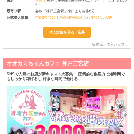
住所
兵庫県
神戸市中央区加納町4-7-11 パレ・ド・北野坂ビル
5F
最寄り駅
各線「神戸三宮駅」東口より徒歩6分
https://chocolat.work/hyogo/a_828/shop/05328/
公式求人情報
提供元：体入ショコラ
オオカミちゃんカフェ 神戸三宮店
SNSで人気のお店が新キャスト大募集！ 圧倒的な集客力で短時間で
もしっかり稼げるし 好きな時間で働ける♪