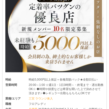
時給
時給5,000円以上保証＋各種高額バック★全額日払い
営業時間
20:00～1:00 ☆週1日・1日3時間～・終電まで・遅出勤務
OK☆ ◆時間や頻度などは希望を聞いた上で決めさせて
頂きます♪ ◆レギュラー出勤ももちろんOKです
業種/エリア
三宮 ラウンジ体入
職種
フロアレディ