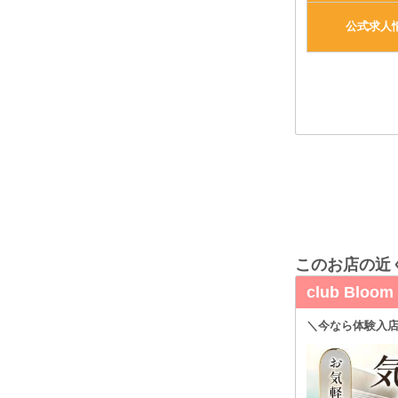
公式求人
このお店の近
club Blo
＼今なら体験入店