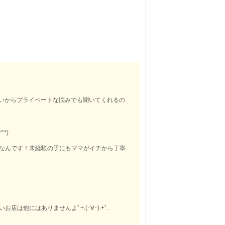
いからプライベートな悩みでも聞いてくれるの
*)
けなんです！未経験の子にもママがイチから丁寧
他にはありませんよﾟ+.(･∀･).+ﾟ.