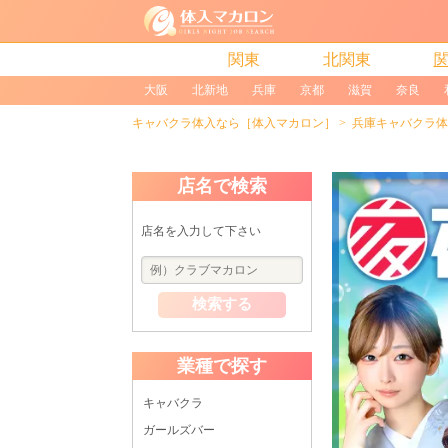
関東
北関東
大阪
北新地
兵庫
京都
滋賀
奈良
キャバクラ体入なら［体入マカロン］
兵庫キャバクラ体
店名で検索
店名を入力して下さい
検索する
業種で探す
キャバクラ
ガールズバー