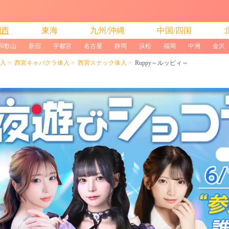
関西
東海
九州/沖縄
中国/四国
和歌山
新宿
宇都宮
名古屋
静岡
浜松
福岡
中洲
金沢
入
西宮キャバクラ体入
西宮スナック体入
Ruppy～ルッピィ～