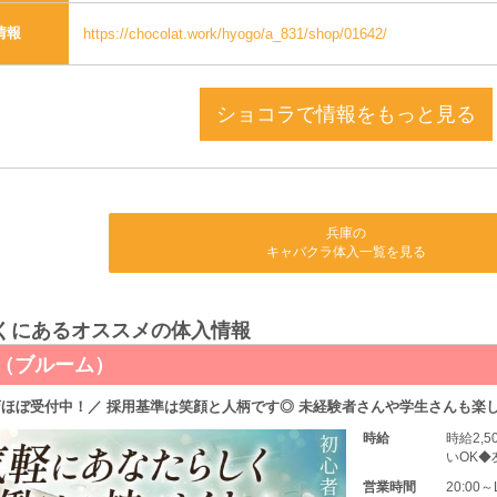
情報
https://chocolat.work/hyogo/a_831/shop/01642/
ショコラで情報をもっと見る
兵庫の
キャバクラ体入一覧を見る
くにあるオススメの体入情報
om（ブルーム）
ほぼ受付中！／ 採用基準は笑顔と人柄です◎ 未経験者さんや学生さんも楽し
時給
時給2,
いOK
営業時間
20:0