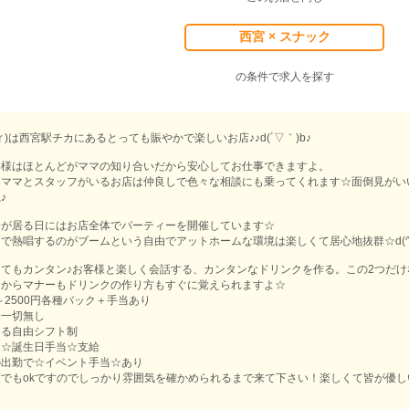
西宮 × スナック
の条件で求人を探す
ピィ)は西宮駅チカにあるとっても賑やかで楽しいお店♪♪d(´▽｀)b♪
客様はほとんどがママの知り合いだから安心してお仕事できますよ。
いママとスタッフがいるお店は仲良しで色々な相談にも乗ってくれます☆面倒見がい
♪
子が居る日にはお店全体でパーティーを開催しています☆
で熱唱するのがブームという自由でアットホームな環境は楽しくて居心地抜群☆d(^^
てもカンタン♪お客様と楽しく会話する、カンタンなドリンクを作る。この2つだ
るからマナーもドリンクの作り方もすぐに覚えられますよ☆
～2500円各種バック＋手当あり
金一切無し
きる自由シフト制
は☆誕生日手当☆支給
の出勤で☆イベント手当☆あり
でもokですのでしっかり雰囲気を確かめられるまで来て下さい！楽しくて皆が優しいお店は