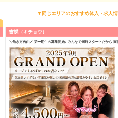
▼同じエリアのおすすめ体入・求人情
ョウ）
 第一期生の募集開始♪ みんなで同時スタートだから 面倒な上下関係・派閥
時給
時給3,
営業時間
20:00
勤務OK
させて頂
業種/エリア
三宮 ス
職種
カウンタ
住所
兵庫県
最寄り駅
各線「三