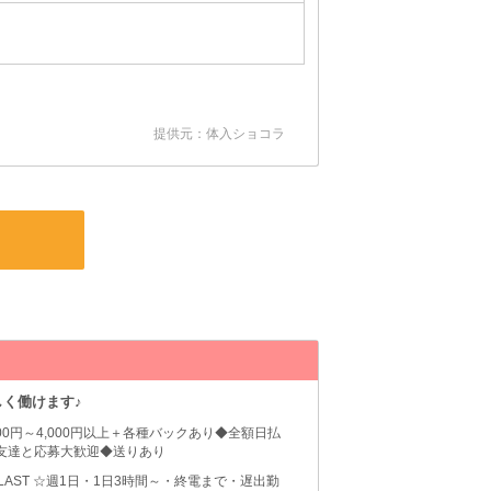
提供元：体入ショコラ
く働けます♪
500円～4,000円以上＋各種バックあり◆全額日払
◆友達と応募大歓迎◆送りあり
0～LAST ☆週1日・1日3時間～・終電まで・遅出勤