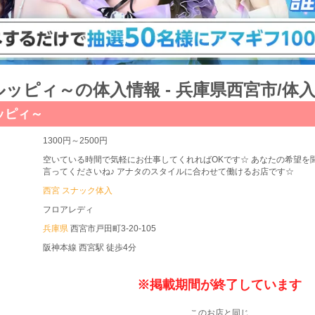
～ルッピィ～の体入情報 - 兵庫県西宮市/体
ルッピィ～
1300円～2500円
空いている時間で気軽にお仕事してくれればOKです☆ あなたの希望を
言ってくださいね♪ アナタのスタイルに合わせて働けるお店です☆
西宮 スナック体入
フロアレディ
兵庫県
西宮市戸田町3-20-105
阪神本線 西宮駅 徒歩4分
※掲載期間が終了しています
このお店と同じ