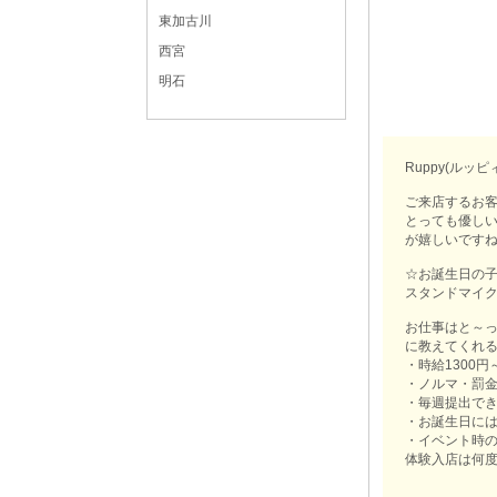
東加古川
西宮
明石
Ruppy(ルッ
ご来店するお
とっても優し
が嬉しいですね
☆お誕生日の
スタンドマイク
お仕事はと～っ
に教えてくれ
・時給1300円
・ノルマ・罰
・毎週提出で
・お誕生日に
・イベント時
体験入店は何度