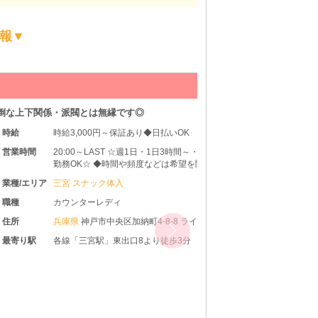
報▼
Petite Salo
とは無縁です◎
21時～など遅出出勤も
000円～保証あり◆日払いOK
～LAST ☆週1日・1日3時間～・終電まで・遅出
☆ ◆時間や頻度などは希望を聞いた上で決め
きます♪ ◆レギュラー出勤ももちろんOKです
ナック体入
ーレディ
神戸市中央区加納町4-8-8 ライムスビル8F
宮駅」東出口8より徒歩3分