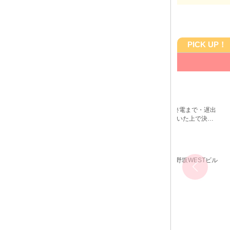
PICK UP！
吉蝶（キチ
給与はクラブ並み！
＼働き方自由／
日給25,000円以上可能
20:00～LAST ☆週1日・1日3時間～・終電まで・遅出
勤務OK☆ ◆時間や頻度などは希望を聞いた上で決め
させて頂きます♪ ◆レギュラー出勤ももちろんOKです
三宮 スナック体入
カウンターレディ
兵庫県
神戸市中央区中山手通1-9-18 北野坂WESTビル
4F
各線「三宮駅」東出口8より徒歩3分