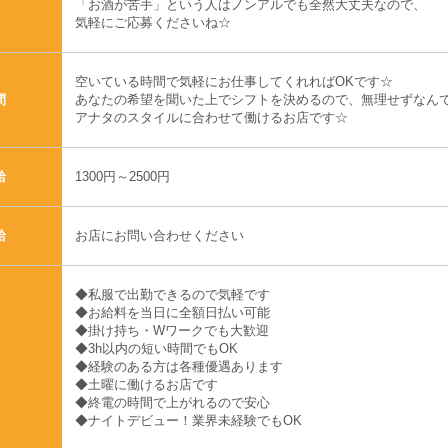
「お酒が苦手」という人はノンアルでも全然大丈夫なので、
気軽にご応募くださいね☆
空いている時間で気軽にお仕事してくれればOKです☆
あなたの希望を聞いた上でシフトを決めるので、無理せずなんで
間
アナタのスタイルに合わせて働けるお店です☆
1300円～2500円
給
お店にお問い合わせください
給
◆私服で出勤できるので気軽です
◆お給料を当日に全額日払い可能
◆掛け持ち・Wワークでも大歓迎
◆3h以内の短い時間でもOK
◆経験のある方は各種優遇あります
◆土曜に働けるお店です
◆終電の時間で上がれるので安心
◆ナイトデビュー！業界未経験でもOK