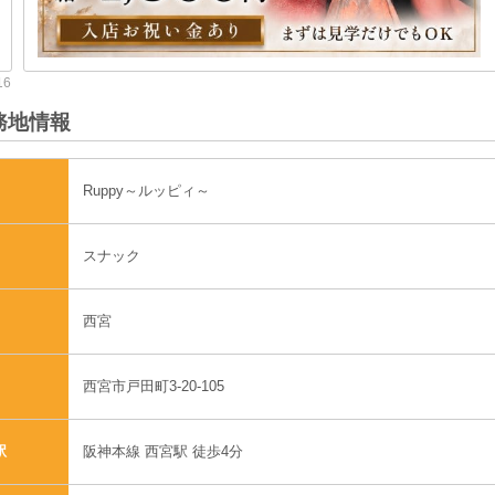
務地情報
Ruppy～ルッピィ～
スナック
西宮
西宮市戸田町3-20-105
阪神本線 西宮駅 徒歩4分
駅