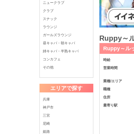
ニュークラブ
クラブ
スナック
ラウンジ
ガールズラウンジ
Ruppy
昼キャバ・朝キャバ
Ruppy～
姉キャバ・半熟キャバ
コンカフェ
時給
その他
営業時間
業種/エリア
エリアで探す
職種
住所
兵庫
最寄り駅
神戸市
三宮
尼崎
姫路