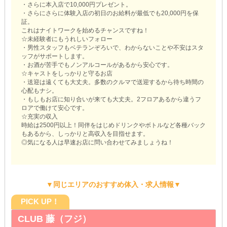
・さらに本入店で10,000円プレゼント。
・さらにさらに体験入店の初日のお給料が最低でも20,000円を保
証。
これはナイトワークを始めるチャンスですね！
☆未経験者にもうれしいフォロー
・男性スタッフもベテランぞろいで、わからないことや不安はスタ
ッフがサポートします。
・お酒が苦手でもノンアルコールがあるから安心です。
☆キャストをしっかりと守るお店
・送迎は遠くても大丈夫。多数のクルマで送迎するから待ち時間の
心配もナシ。
・もしもお店に知り合いが来ても大丈夫。2フロアあるから違うフ
ロアで働けて安心です。
☆充実の収入
時給は2500円以上！同伴をはじめドリンクやボトルなど各種バック
もあるから、しっかりと高収入を目指せます。
◎気になる人は早速お店に問い合わせてみましょうね！
▼同じエリアのおすすめ体入・求人情報▼
PICK UP！
CLUB 藤（フジ）