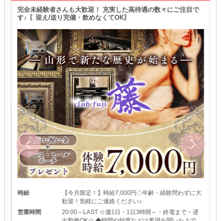
完全未経験者さんも大歓迎！ 充実した高待遇の数々にご注目で
す♪ 〖迎え/送り完備・飲めなくてOK〗
時給
【今月限定！】時給7,000円◇年齢・経験問わずに大
歓迎！気軽にご連絡ください♪
営業時間
20:00～LAST ☆週1日・1日3時間～・終電まで・遅
出勤務OK☆ ◆時間や頻度などは希望を聞いた上で決