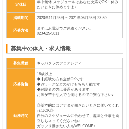
年中無休 スケジュールはあなた次第でOK！休み
定休日
たいときに休めますよ♪
掲載期間
2020年11月25日 ~ 2021年05月25日 23:59
まずはお電話でご連絡ください。
応募方法
023-625-5811
募集中の体入・求人情報
募集職種
キャバクラのフロアレディ
18歳以上
◆未経験の方も全然OKです
応募資格
◆Wワークなどのかけもちも可能です
◆経験者の方は優遇があります
お酒が苦手な人でも働けるのでご安心下さい♪
◎基本的にはアナタが働きたいときに働いてくれ
ればOK◎
勤務時間
自分のスケジュールに合わせて、趣味と仕事を両
立しちゃってくださいね♪
ガッツリ働きたい人もWELCOME♪