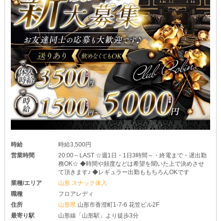
時給
時給3,500円
営業時間
20:00～LAST ☆週1日・1日3時間～・終電まで・遅出勤
務OK☆ ◆時間や頻度などは希望を聞いた上で決めさせ
て頂きます♪ ◆レギュラー出勤ももちろんOKです
業種/エリア
山形 スナック体入
職種
フロアレディ
住所
山形県
山形市香澄町1-7-6 花笠ビル2F
最寄り駅
山形線「山形駅」より徒歩3分