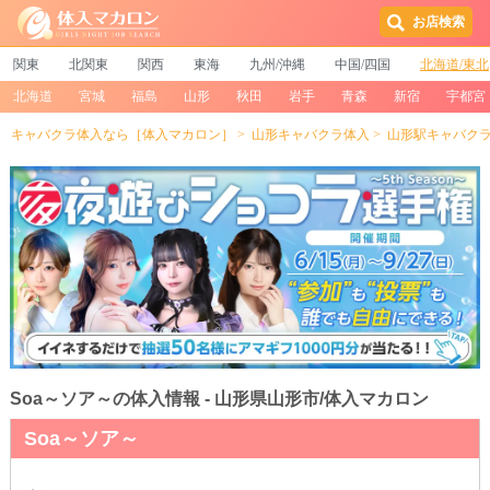
お店検索
関東
北関東
関西
東海
九州/沖縄
中国/四国
北海道/東北
北海道
宮城
福島
山形
秋田
岩手
青森
新宿
宇都宮
キャバクラ体入なら［体入マカロン］
山形キャバクラ体入
山形駅キャバク
Soa～ソア～の体入情報 - 山形県山形市/体入マカロン
Soa～ソア～