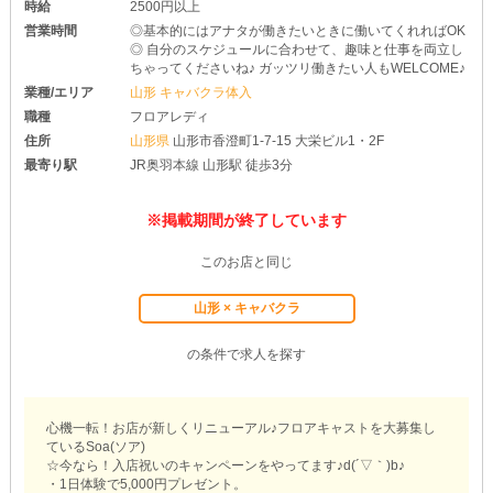
時給
2500円以上
営業時間
◎基本的にはアナタが働きたいときに働いてくれればOK
◎ 自分のスケジュールに合わせて、趣味と仕事を両立し
ちゃってくださいね♪ ガッツリ働きたい人もWELCOME♪
業種/エリア
山形 キャバクラ体入
職種
フロアレディ
住所
山形県
山形市香澄町1-7-15 大栄ビル1・2F
最寄り駅
JR奥羽本線 山形駅 徒歩3分
※掲載期間が終了しています
このお店と同じ
山形 × キャバクラ
の条件で求人を探す
心機一転！お店が新しくリニューアル♪フロアキャストを大募集し
ているSoa(ソア)
☆今なら！入店祝いのキャンペーンをやってます♪d(´▽｀)b♪
・1日体験で5,000円プレゼント。