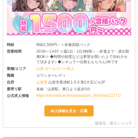
時給
時給1,500円～＋各種高額バック
営業時間
20:00～LAST ☆週1日・1日3時間～・終電まで・遅出勤
務OK☆ ◆時間や頻度などは希望を聞いた上で決めさせ
て頂きます♪ ◆レギュラー出勤ももちろんOKです
業種/エリア
山形 ガールズバー体入
職種
カウンターレディ
住所
山形県
山形市香澄町1-5-3 第2大宝ビル2F
最寄り駅
各線「山形駅」東口より徒歩5分
https://chocolat.work/yamagata/a_36/shop/111771/
公式求人情報
提供元：体入ショコラ