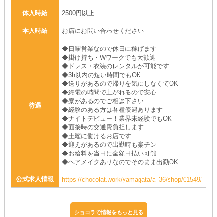
体入時給
2500円以上
本入時給
お店にお問い合わせください
◆日曜営業なので休日に稼げます
◆掛け持ち・Wワークでも大歓迎
◆ドレス・衣装のレンタルが可能です
◆3h以内の短い時間でもOK
◆送りがあるので帰りを気にしなくてOK
◆終電の時間で上がれるので安心
◆寮があるのでご相談下さい
待遇
◆経験のある方は各種優遇あります
◆ナイトデビュー！業界未経験でもOK
◆面接時の交通費負担します
◆土曜に働けるお店です
◆迎えがあるので出勤時も楽チン
◆お給料を当日に全額日払い可能
◆ヘアメイクありなのでそのまま出勤OK
公式求人情報
https://chocolat.work/yamagata/a_36/shop/01549/
ショコラで情報をもっと見る