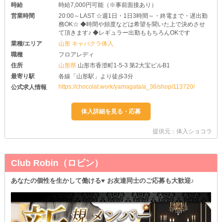
時給
時給7,000円可能（※事前面接あり）
営業時間
20:00～LAST ☆週1日・1日3時間～・終電まで・遅出勤
務OK☆ ◆時間や頻度などは希望を聞いた上で決めさせ
て頂きます♪ ◆レギュラー出勤ももちろんOKです
業種/エリア
山形 キャバクラ体入
職種
フロアレディ
住所
山形県
山形市香澄町1-5-3 第2大宝ビルB1
最寄り駅
各線「山形駅」より徒歩3分
https://chocolat.work/yamagata/a_36/shop/113720/
公式求人情報
提供元：体入ショコラ
Club Robin（ロビン）
あなたの個性を生かして働ける♥ お友達同士のご応募も大歓迎♪