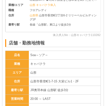
めさせて頂きます♪ ◆レギュラー出勤ももちろんOK
業種/エリア
山形 キャバクラ体入
です
職種
フロアレディ
住所
山形県
山形市香澄町2丁目6-2 リリーベルビルディン
グ1F
最寄り駅
各線「山形駅」東口より徒歩2分
20
体入求人No：山形キャバクラ110282
店舗・勤務地情報
店名
Soa～ソア～
業種
キャバクラ
エリア
山形
住所
山形市香澄町1-7-15 大栄ビル1・2F
最寄り駅
JR奥羽本線 山形駅 徒歩3分
営業時間
20:00 ～ LAST