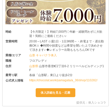
時給
【今月限定！】時給7,000円◇年齢・経験問わずに大歓
迎！気軽にご連絡ください♪
営業時間
20:00～LAST ☆週1日・1日3時間～・終電まで・遅出勤
務OK☆ ◆時間や頻度などは希望を聞いた上で決めさせ
て頂きます♪ ◆レギュラー出勤ももちろんOKです
業種/エリア
山形 キャバクラ体入
職種
フロアレディ
住所
山形県
山形市香澄町2丁目6-2 リリーベルビルディング1
F
最寄り駅
各線「山形駅」東口より徒歩2分
https://chocolat.work/yamagata/a_36/shop/110282/
公式求人情報
提供元：体入ショコラ