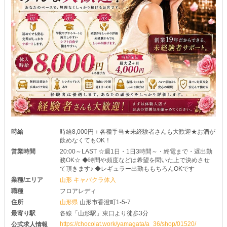
時給
時給8,000円＋各種手当★未経験者さんも大歓迎★お酒が
飲めなくてもOK！
営業時間
20:00～LAST ☆週1日・1日3時間～・終電まで・遅出勤
務OK☆ ◆時間や頻度などは希望を聞いた上で決めさせ
て頂きます♪ ◆レギュラー出勤ももちろんOKです
業種/エリア
山形 キャバクラ体入
職種
フロアレディ
住所
山形県
山形市香澄町1-5-7
最寄り駅
各線「山形駅」東口より徒歩3分
https://chocolat.work/yamagata/a_36/shop/01520/
公式求人情報