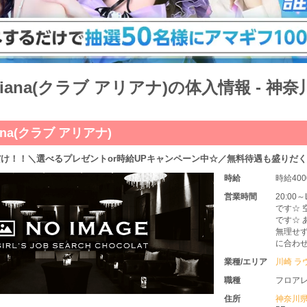
riana(クラブ アリアナ)の体入情報 - 
ana(クラブ アリアナ)
け！！＼選べるプレゼントor時給UPキャンペーン中☆／無料待遇も盛りだく
時給
時給40
営業時間
20:0
です☆ 
です☆
無理せず
に合わ
業種/エリア
川崎 ラ
職種
フロア
住所
神奈川