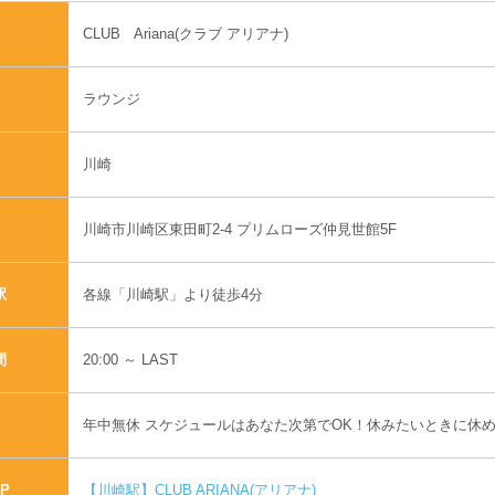
CLUB Ariana(クラブ アリアナ)
ラウンジ
川崎
川崎市川崎区東田町2-4 プリムローズ仲見世館5F
各線「川崎駅」より徒歩4分
駅
20:00 ～ LAST
間
年中無休 スケジュールはあなた次第でOK！休みたいときに休め
【川崎駅】CLUB ARIANA(アリアナ)
P