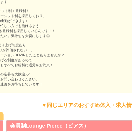
います。
シフト制＋登録制！
リーシフト制を採用しており、
の出勤ができます♪
な忙しい方でも働けるよう、
る登録制も採用しているんです！！
きたい」気持ちを大切にします◎
売り上げ制度あり
頑張りが評価されない…」
ーションDOWNしたことありませんか？
稼げる制度があるので、
気もすべてお給料に還元をお約束！
の応募も大歓迎♪／
にお問い合わせください。
ご連絡をお待ちしています！
▼同じエリアのおすすめ体入・求人情
ge Pierce（ピアス）