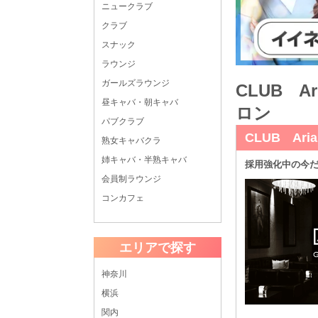
ニュークラブ
クラブ
スナック
ラウンジ
ガールズラウンジ
CLUB A
昼キャバ・朝キャバ
ロン
パブクラブ
CLUB Ari
熟女キャバクラ
姉キャバ・半熟キャバ
採用強化中の今だ
会員制ラウンジ
コンカフェ
エリアで探す
神奈川
横浜
関内