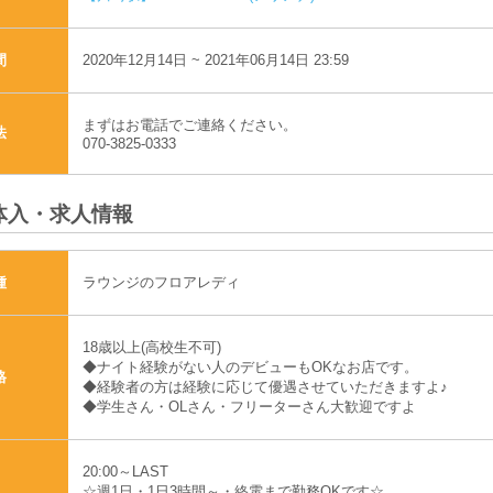
2020年12月14日 ~ 2021年06月14日 23:59
間
まずはお電話でご連絡ください。
法
070-3825-0333
体入・求人情報
ラウンジのフロアレディ
種
18歳以上(高校生不可)
◆ナイト経験がない人のデビューもOKなお店です。
格
◆経験者の方は経験に応じて優遇させていただきますよ♪
◆学生さん・OLさん・フリーターさん大歓迎ですよ
20:00～LAST
☆週1日・1日3時間～・終電まで勤務OKです☆