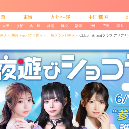
関西
東海
九州/沖縄
中国/四国
大阪
京都
名古屋
静岡
浜松
福岡
中洲
広島
岡山
体入
川崎キャバクラ体入
川崎ラウンジ体入
CLUB Ariana(クラブ アリアナ)