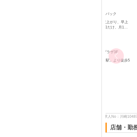
給＆高待遇をご用意！
優雅な時間を過
時給3,300円〜10,000円以上＋各種高額バック
20:00～LAST ★週1日・3H～OK ★終電上がり、早上
がりもOK！終電以降は送りあり ★週1日だけ、月1日
だけも大歓迎
川崎 ラウンジ体入
フロアレディ
神奈川県
川崎市川崎区東田町3-22 NSプラザ3F
各線「川崎駅」より徒歩3分 「京急川崎駅」より徒歩5
分
体入求人No：川崎104874
店舗・勤