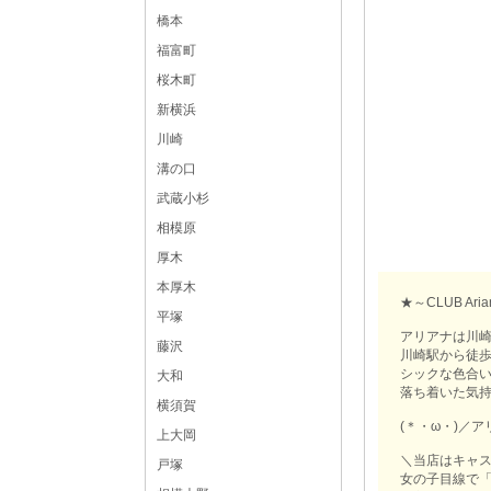
橋本
福富町
桜木町
新横浜
川崎
溝の口
武蔵小杉
相模原
厚木
本厚木
★～CLUB Ar
平塚
アリアナは川
藤沢
川崎駅から徒歩
シックな色合
大和
落ち着いた気持
横須賀
(＊・ω・)／
上大岡
＼当店はキャ
戸塚
女の子目線で