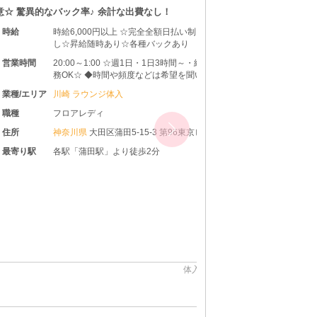
♪ 余計な出費なし！
【レオーネ】なら女の子
000円以上 ☆完全全額日払い制☆引かれものな
随時あり☆各種バックあり
～1:00 ☆週1日・1日3時間～・終電まで・遅出勤
 ◆時間や頻度などは希望を聞いた上で決めさ
ます♪ ◆レギュラー出勤ももちろんOKです
ウンジ体入
ディ
県
大田区蒲田5-15-3 第96東京ビル 2F
田駅」より徒歩2分
体入求人No：川崎118566