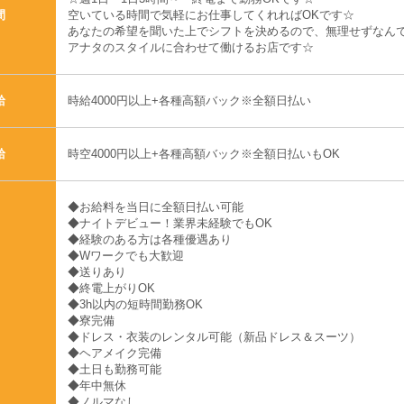
空いている時間で気軽にお仕事してくれればOKです☆
間
あなたの希望を聞いた上でシフトを決めるので、無理せずなんで
アナタのスタイルに合わせて働けるお店です☆
時給4000円以上+各種高額バック※全額日払い
給
時空4000円以上+各種高額バック※全額日払いもOK
給
◆お給料を当日に全額日払い可能
◆ナイトデビュー！業界未経験でもOK
◆経験のある方は各種優遇あり
◆Wワークでも大歓迎
◆送りあり
◆終電上がりOK
◆3h以内の短時間勤務OK
◆寮完備
◆ドレス・衣装のレンタル可能（新品ドレス＆スーツ）
◆ヘアメイク完備
◆土日も勤務可能
◆年中無休
◆ノルマなし