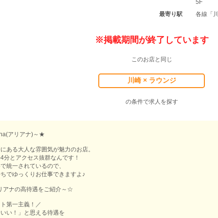
5F
最寄り駅
各線「
※掲載期間が終了しています
このお店と同じ
川崎 × ラウンジ
の条件で求人を探す
iana(アリアナ)～★
崎にある大人な雰囲気が魅力のお店。
4分とアクセス抜群なんです！
いで統一されているので、
ちでゆっくりお仕事できますよ♪
アリアナの高待遇をご紹介～☆
スト第一主義！／
「いい！」と思える待遇を