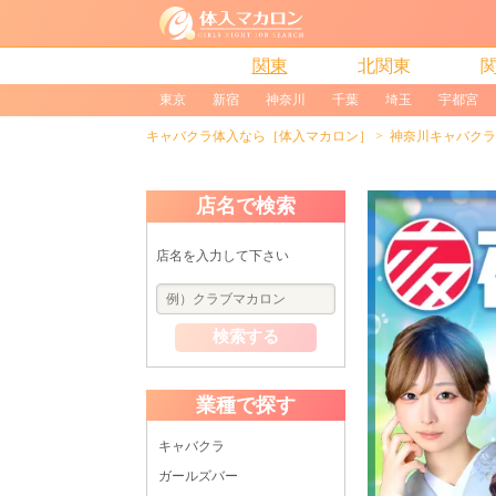
関東
北関東
東京
新宿
神奈川
千葉
埼玉
宇都宮
キャバクラ体入なら［体入マカロン］
神奈川キャバクラ
店名で検索
店名を入力して下さい
検索する
業種で探す
キャバクラ
ガールズバー