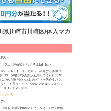
神奈川県川崎市川崎区/体入マカ
さん♪♪
00円以上+各種高額バック※全額日払い
0～LAST ☆週1日・1日3時間～・終電まで勤務OK
空いている時間で気軽にお仕事してくれればOK
 あなたの希望を聞いた上でシフトを決めるので、
なんでも言ってくださいね♪ アナタのスタイル
せて働けるお店です☆
ウンジ体入
レディ
県
川崎市川崎区東田町2-4 プリムローズ仲見世館