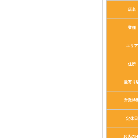
店名
業種
エリア
住所
最寄り
営業時
定休日
お店のH