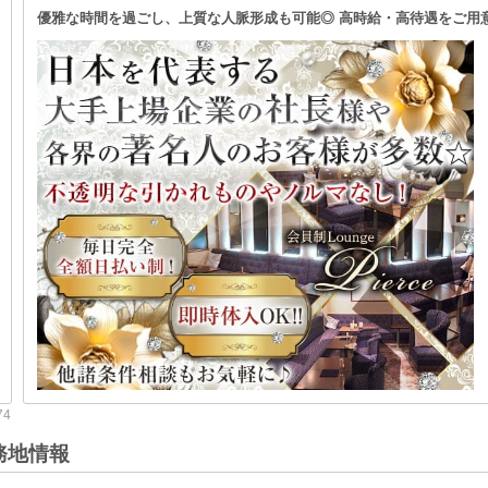
ごし、上質な人脈形成も可能◎ 高時給・高待遇をご用意☆ 驚異的なバック率
時給
時給6,
し☆昇給
営業時間
20:00
務OK☆
せて頂き
業種/エリア
川崎 ラ
職種
フロアレ
住所
神奈川
最寄り駅
各駅「蒲
務地情報