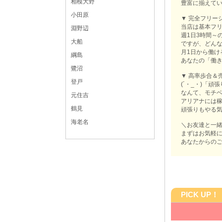
相模大野
豊富に揃えて
小田原
▼ 完全フリー
当店は基本フ
淵野辺
週1日3時間～
大船
ですが、どん
月1日から働け
綱島
あなたの「働
鷺沼
▼ 高率歩合＆
登戸
(´・_・)「
なんて、モチベ
元住吉
アリアナには
鶴見
頑張りもやる
海老名
＼お友達と一緒
まずはお気軽
あなたからの
PICK UP！
会員制Loun