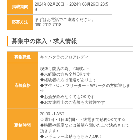
2024年02月26日 ~ 2024年08月26日 23:5
掲載期間
9
まずはお電話でご連絡ください。
応募方法
080-2012-7918
募集中の体入・求人情報
募集職種
キャバクラのフロアレディ
喫煙可能店の為、20歳以上
◆未経験の方も全然OKです
◆経験者の方は優遇があります
応募資格
◆学生・OL・フリーター・Wワークの方歓迎しま
す
◆お酒が飲めなくてもOKです
◆お友達同士のご応募も大歓迎です
20:00～LAST
☆週1日・1日3時間～・終電まで勤務OKです☆
勤務時間
◆時間や頻度などは希望を聞いた上で決めさせて
頂きます♪
◆レギュラー出勤ももちろんOK！