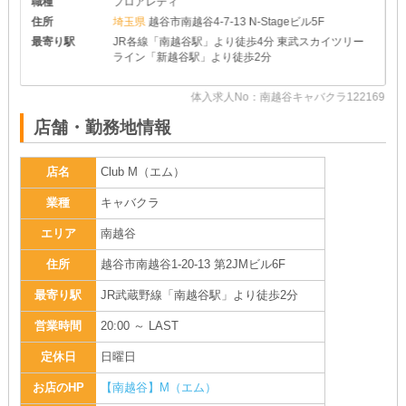
職種
フロアレディ
住所
埼玉県
越谷市南越谷4-7-13 N-Stageビル5F
最寄り駅
JR各線「南越谷駅」より徒歩4分 東武スカイツリー
ライン「新越谷駅」より徒歩2分
23
体入求人No：南越谷キャバクラ122169
店舗・勤務地情報
店名
Club M（エム）
業種
キャバクラ
エリア
南越谷
住所
越谷市南越谷1-20-13 第2JMビル6F
最寄り駅
JR武蔵野線「南越谷駅」より徒歩2分
営業時間
20:00 ～ LAST
定休日
日曜日
お店のHP
【南越谷】M（エム）