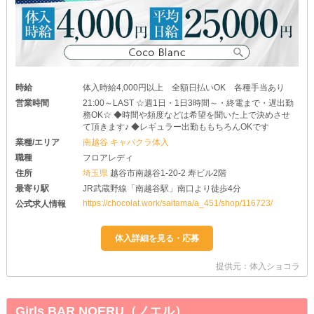
時給
体入時給4,000円以上 全額日払いOK 各種手当あり
営業時間
21:00～LAST ☆週1日・1日3時間～・終電まで・遅出勤
務OK☆ ◆時間や頻度などは希望を聞いた上で決めさせ
て頂きます♪ ◆レギュラー出勤ももちろんOKです
業種/エリア
南越谷 キャバクラ体入
職種
フロアレディ
住所
埼玉県
越谷市南越谷1-20-2 寿ビル2階
最寄り駅
JR武蔵野線「南越谷駅」南口より徒歩4分
https://chocolat.work/saitama/a_451/shop/116723/
公式求人情報
提供元：体入ショコラ
Girls BAR NOERU（ノエル）