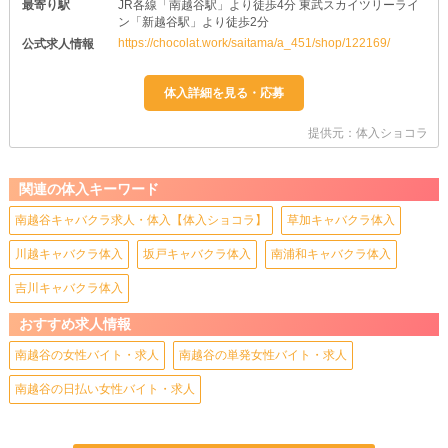
最寄り駅
JR各線「南越谷駅」より徒歩4分 東武スカイツリーライ
ン「新越谷駅」より徒歩2分
https://chocolat.work/saitama/a_451/shop/122169/
公式求人情報
提供元：体入ショコラ
関連の体入キーワード
南越谷キャバクラ求人・体入【体入ショコラ】
草加キャバクラ体入
川越キャバクラ体入
坂戸キャバクラ体入
南浦和キャバクラ体入
吉川キャバクラ体入
おすすめ求人情報
南越谷の女性バイト・求人
南越谷の単発女性バイト・求人
南越谷の日払い女性バイト・求人