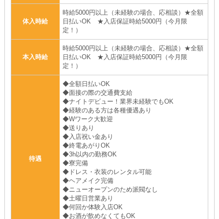
時給5000円以上（未経験の場合、応相談）★全額
体入時給
日払いOK ★入店保証時給5000円（今月限
定！）
時給5000円以上（未経験の場合、応相談）★全額
本入時給
日払いOK ★入店保証時給5000円（今月限
定！）
◆全額日払いOK
◆面接の際の交通費支給
◆ナイトデビュー！業界未経験でもOK
◆経験のある方は各種優遇あり
◆Wワーク大歓迎
◆送りあり
◆入店祝い金あり
◆終電あがりOK
◆3h以内の勤務OK
待遇
◆寮完備
◆ドレス・衣装のレンタル可能
◆ヘアメイク完備
◆ニューオープンのため派閥なし
◆土曜日営業あり
◆何回か体験入店OK
◆お酒が飲めなくてもOK