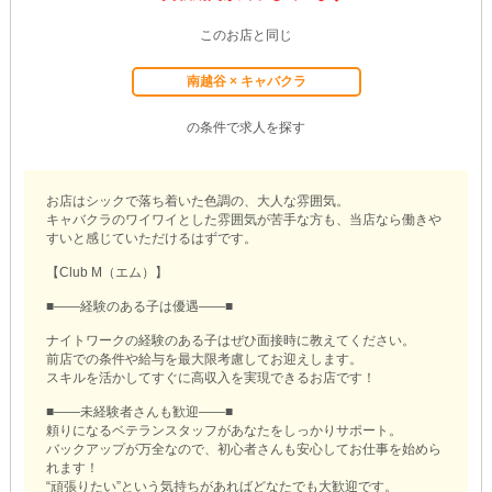
このお店と同じ
南越谷 × キャバクラ
の条件で求人を探す
お店はシックで落ち着いた色調の、大人な雰囲気。
キャバクラのワイワイとした雰囲気が苦手な方も、当店なら働きや
すいと感じていただけるはずです。
【Club M（エム）】
■――経験のある子は優遇――■
ナイトワークの経験のある子はぜひ面接時に教えてください。
前店での条件や給与を最大限考慮してお迎えします。
スキルを活かしてすぐに高収入を実現できるお店です！
■――未経験者さんも歓迎――■
頼りになるベテランスタッフがあなたをしっかりサポート。
バックアップが万全なので、初心者さんも安心してお仕事を始めら
れます！
“頑張りたい”という気持ちがあればどなたでも大歓迎です。