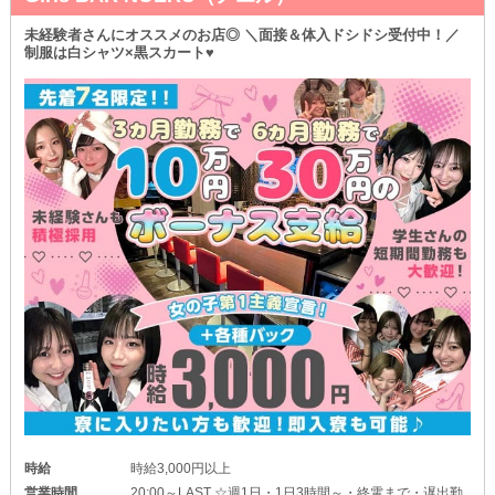
未経験者さんにオススメのお店◎ ＼面接＆体入ドシドシ受付中！／
制服は白シャツ×黒スカート♥
時給
時給3,000円以上
営業時間
20:00～LAST ☆週1日・1日3時間～・終電まで・遅出勤