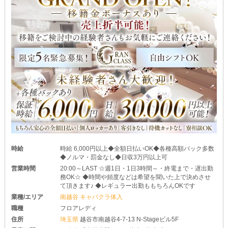
時給
時給 6,000円以上◆全額日払いOK◆各種高額バック多数
◆ノルマ・罰金なし◆日収3万円以上可
営業時間
20:00～LAST ☆週1日・1日3時間～・終電まで・遅出勤
務OK☆ ◆時間や頻度などは希望を聞いた上で決めさせ
て頂きます♪ ◆レギュラー出勤ももちろんOKです
業種/エリア
南越谷 キャバクラ体入
職種
フロアレディ
住所
埼玉県
越谷市南越谷4-7-13 N-Stageビル5F