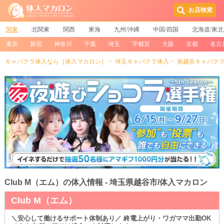
お店検索
関東
北関東
関西
東海
九州/沖縄
中国/四国
北海道/東北
東京
新宿
神奈川
千葉
埼玉
宇都宮
大阪
京都
名古
キャバクラ体入なら［体入マカロン］
埼玉キャバクラ体入
南越谷キャバク
Club M（エム）の体入情報 - 埼玉県越谷市/体入マカロン
Club M（エム）
＼安心して働けるサポート体制あり／ 終電上がり・ワガママ出勤OK