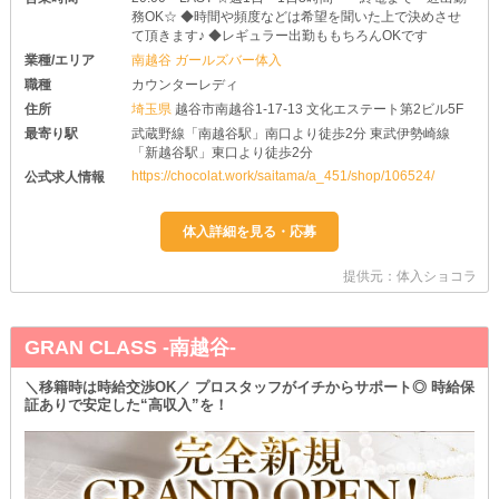
務OK☆ ◆時間や頻度などは希望を聞いた上で決めさせ
て頂きます♪ ◆レギュラー出勤ももちろんOKです
業種/エリア
南越谷 ガールズバー体入
職種
カウンターレディ
住所
埼玉県
越谷市南越谷1-17-13 文化エステート第2ビル5F
最寄り駅
武蔵野線「南越谷駅」南口より徒歩2分 東武伊勢崎線
「新越谷駅」東口より徒歩2分
https://chocolat.work/saitama/a_451/shop/106524/
公式求人情報
提供元：体入ショコラ
GRAN CLASS -南越谷-
＼移籍時は時給交渉OK／ プロスタッフがイチからサポート◎ 時給保
証ありで安定した“高収入”を！