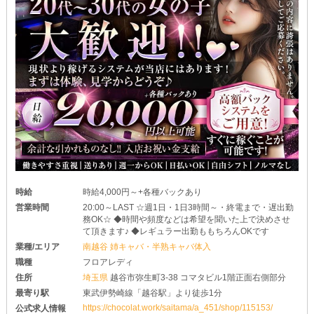
時給
時給4,000円～+各種バックあり
営業時間
20:00～LAST ☆週1日・1日3時間～・終電まで・遅出勤
務OK☆ ◆時間や頻度などは希望を聞いた上で決めさせ
て頂きます♪ ◆レギュラー出勤ももちろんOKです
業種/エリア
南越谷 姉キャバ・半熟キャバ体入
職種
フロアレディ
住所
埼玉県
越谷市弥生町3-38 コマタビル1階正面右側部分
最寄り駅
東武伊勢崎線「越谷駅」より徒歩1分
https://chocolat.work/saitama/a_451/shop/115153/
公式求人情報