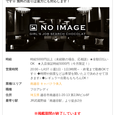
です☆ 無料の送りは遠方にも対応します！
時給
時給5000円以上（未経験の場合、応相談）★全額日払い
OK ★入店保証時給5000円（今月限定！）
営業時間
20:00～LAST ☆週1日・1日3時間～・終電まで勤務OKで
す☆ ◆時間や頻度などは希望を聞いた上で決めさせて頂
きます♪ ◆レギュラー出勤ももちろんOK！
業種/エリア
南越谷 キャバクラ体入
職種
フロアレディ
住所
埼玉県
越谷市南越谷1-20-13 第2JMビル6F
最寄り駅
JR武蔵野線「南越谷駅」より徒歩2分
※掲載期間が終了しています