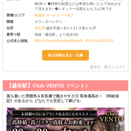
務OK☆ ◆時間や頻度などは希望を聞いた上で決めさせ
て頂きます♪ ◆レギュラー出勤ももちろんOKです
業種/エリア
南越谷 ガールズバー体入
職種
カウンターレディ
住所
埼玉県
越谷市越ヶ谷1-1-11 大喜ビル1F
最寄り駅
各線「越谷駅」より徒歩3分
https://chocolat.work/saitama/a_451/shop/118102/
公式求人情報
提供元：体入ショコラ
【越谷駅】Club VENTO（ベント）
落ち着いた雰囲気＆良客層で働きやすさ◎ 客単価高め！ 《時給保
証》があるから どなたでも安定して稼げる♪