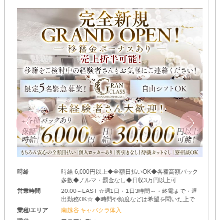
時給
時給 6,000円以上◆全額日払いOK◆各種高額バック
多数◆ノルマ・罰金なし◆日収3万円以上可
営業時間
20:00～LAST ☆週1日・1日3時間～・終電まで・遅
出勤務OK☆ ◆時間や頻度などは希望を聞いた上で決
めさせて頂きます♪ ◆レギュラー出勤ももちろんOK
業種/エリア
南越谷 キャバクラ体入
です