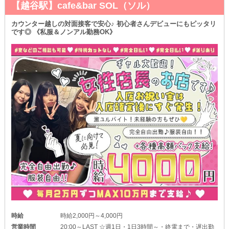
【越谷駅】cafe&bar SOL（ソル）
カウンター越しの対面接客で安心♪ 初心者さんデビューにもピッタリ
です◎ 《私服＆ノンアル勤務OK》
時給
時給2,000円～4,000円
営業時間
20:00～LAST ☆週1日・1日3時間～・終電まで・遅出勤