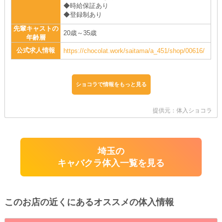
◆時給保証あり
◆登録制あり
先輩キャストの
20歳～35歳
年齢層
公式求人情報
https://chocolat.work/saitama/a_451/shop/00616/
ショコラで情報をもっと見る
提供元：体入ショコラ
埼玉の
キャバクラ体入一覧を見る
このお店の近くにあるオススメの体入情報