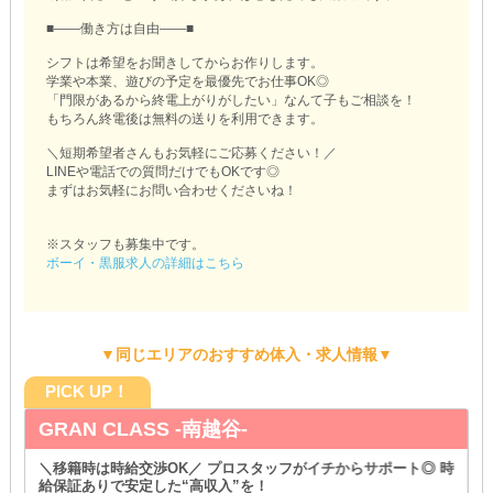
■――働き方は自由――■
シフトは希望をお聞きしてからお作りします。
学業や本業、遊びの予定を最優先でお仕事OK◎
「門限があるから終電上がりがしたい」なんて子もご相談を！
もちろん終電後は無料の送りを利用できます。
＼短期希望者さんもお気軽にご応募ください！／
LINEや電話での質問だけでもOKです◎
まずはお気軽にお問い合わせくださいね！
※スタッフも募集中です。
ボーイ・黒服求人の詳細はこちら
▼同じエリアのおすすめ体入・求人情報▼
PICK UP！
GRAN CLASS -南越谷-
＼移籍時は時給交渉OK／ プロスタッフがイチからサポート◎ 時
給保証ありで安定した“高収入”を！