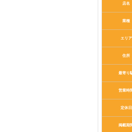
店名
業種
エリア
住所
最寄り
営業時
定休日
掲載期