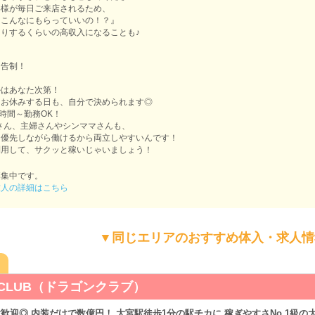
客様が毎日ご来店されるため、
にこんなにもらっていいの！？』
りするくらいの高収入になることも♪
申告制！
ルはあなた次第！
もお休みする日も、自分で決められます◎
3時間～勤務OK！
さん、主婦さんやシンママさんも、
を優先しながら働けるから両立しやすいんです！
利用して、サクッと稼いじゃいましょう！
募集中です。
求人の詳細はこちら
▼同じエリアのおすすめ体入・求人情
 CLUB（ドラゴンクラブ）
歓迎◎ 内装だけで数億円！ 大宮駅徒歩1分の駅チカに 稼ぎやすさNo.1級の