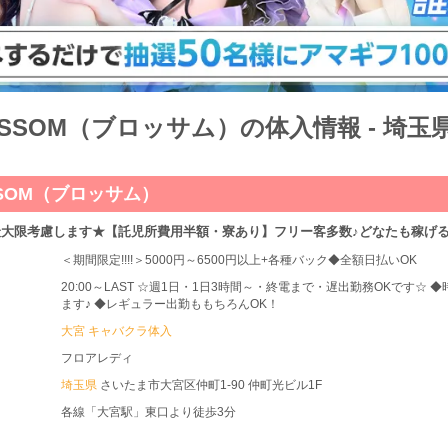
BLOSSOM（ブロッサム）の体入情報 - 
OSSOM（ブロッサム）
大限考慮します★【託児所費用半額・寮あり】フリー客多数♪どなたも稼げ
＜期間限定!!!!＞5000円～6500円以上+各種バック◆全額日払いOK
20:00～LAST ☆週1日・1日3時間～・終電まで・遅出勤務OKです
ます♪ ◆レギュラー出勤ももちろんOK！
大宮 キャバクラ体入
フロアレディ
埼玉県
さいたま市大宮区仲町1-90 仲町光ビル1F
各線「大宮駅」東口より徒歩3分