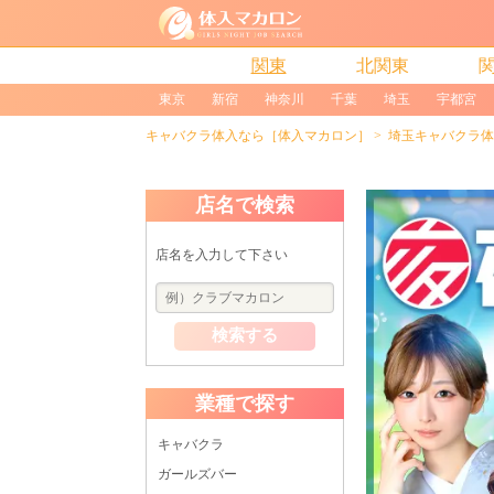
関東
北関東
東京
新宿
神奈川
千葉
埼玉
宇都宮
キャバクラ体入なら［体入マカロン］
埼玉キャバクラ体
店名で検索
店名を入力して下さい
検索する
業種で探す
キャバクラ
ガールズバー