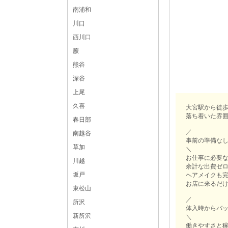
南浦和
川口
西川口
蕨
熊谷
深谷
上尾
久喜
大宮駅から徒歩
落ち着いた雰囲
春日部
／
南越谷
事前の準備なし
草加
＼
お仕事に必要
川越
余計な出費ゼロ
坂戸
ヘアメイクも
お店に来るだ
東松山
／
所沢
体入時からバ
新所沢
＼
働きやすさと