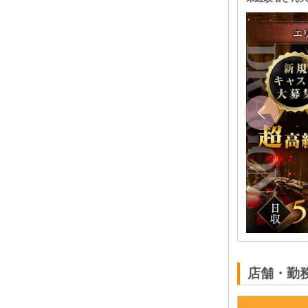
時給6,000円～8,000円◆経験者さん前店舗の給与最大
限考慮します◆未経験者さんも大歓迎
20:00～LAST ☆週1日・1日3時間～勤務OKです☆ ◆
時間や頻度などは希望を聞いた上で決めさせて頂きま
す♪ ◆レギュラー出勤ももちろんOK！
大宮 キャバクラ体入
フロアレディ
埼玉県
川越市新富町1-18-2 本川越山崎ビル4F
西武新宿線「本川越駅」出入り口2より徒歩1分 JR各
線「川越駅」東口より徒歩7分 入店後は送り完備でら
くらく出勤できます★
体入求人No：大宮キャバクラ101612
店舗・勤