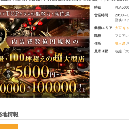
時給
時給50
営業時間
20:00
勤務OK
させて頂
業種/エリア
大宮 キ
職種
フロアレ
住所
埼玉県
最寄り駅
各線「大
務地情報