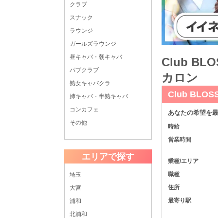
クラブ
スナック
ラウンジ
ガールズラウンジ
昼キャバ・朝キャバ
Club 
パブクラブ
カロン
熟女キャバクラ
Club BL
姉キャバ・半熟キャバ
コンカフェ
あなたの希望を最
その他
時給
営業時間
エリアで探す
業種/エリア
職種
埼玉
住所
大宮
最寄り駅
浦和
北浦和