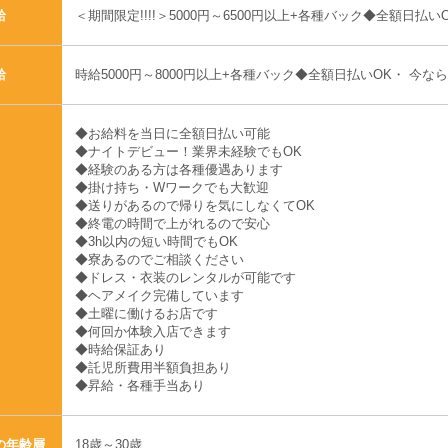
＜期間限定!!!!＞5000円～6500円以上+各種バック◆全額日払い
給
時給5000円～8000円以上+各種バック◆全額日払いOK・ 今
給
◆お給料を当日に全額日払い可能
◆ナイトデビュー！業界未経験でもOK
◆経験のある方は各種優遇あります
◆掛け持ち・Wワークでも大歓迎
◆送りがあるので帰りを気にしなくてOK
◆終電の時間で上がれるので安心
◆3h以内の短い時間でもOK
◆寮あるのでご相談ください
◆ドレス・衣装のレンタルが可能です
◆ヘアメイク完備しています
◆土曜に働けるお店です
◆何回か体験入店できます
◆時給保証あり
◆託児所費用半額負担あり
◆昇給・各種手当あり
18歳～30歳
の年齢層