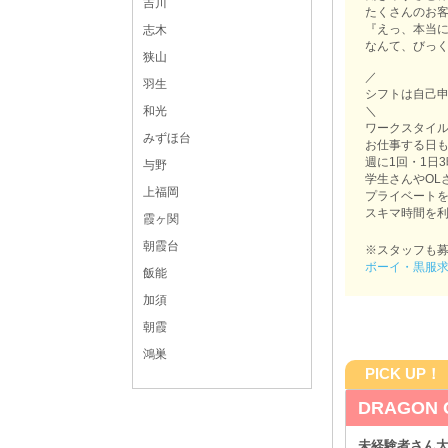
吉川
たくさんのお
『えっ、本当
志木
なんて、びっく
狭山
／
羽生
シフトは自己
＼
和光
ワークスタイ
みずほ台
お仕事する日
週に1回・1日
与野
学生さんやOL
上福岡
プライベート
スキマ時間を
霞ヶ関
朝霞台
※スタッフも
ボーイ・黒服
飯能
加須
朝霞
鴻巣
PICK UP！
DRAGON
給採用します♪
未経験者さん大