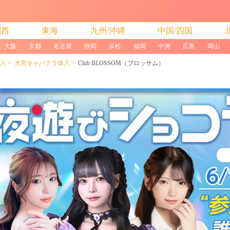
関西
東海
九州/沖縄
中国/四国
大阪
京都
名古屋
静岡
浜松
福岡
中洲
広島
岡山
入
大宮キャバクラ体入
Club BLOSSOM（ブロッサム）