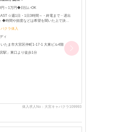
00円～1万円◆日払いOK
～LAST ☆週1日・1日3時間～・終電まで・遅出
☆ ◆時間や頻度などは希望を聞いた上で決め
きます♪ ◆レギュラー出勤ももちろんOKです
ャバクラ体入
ディ
さいたま市大宮区仲町1-17-1 大東ビル4階
宮駅」東口より徒歩1分
体入求人No：大宮キャバクラ109993