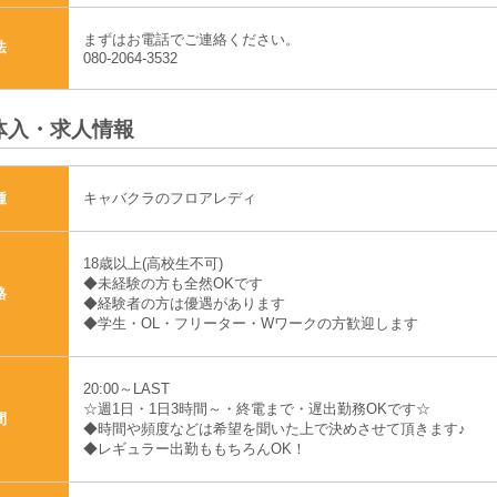
まずはお電話でご連絡ください。
法
080-2064-3532
体入・求人情報
キャバクラのフロアレディ
種
18歳以上(高校生不可)
◆未経験の方も全然OKです
格
◆経験者の方は優遇があります
◆学生・OL・フリーター・Wワークの方歓迎します
20:00～LAST
☆週1日・1日3時間～・終電まで・遅出勤務OKです☆
間
◆時間や頻度などは希望を聞いた上で決めさせて頂きます♪
◆レギュラー出勤ももちろんOK！