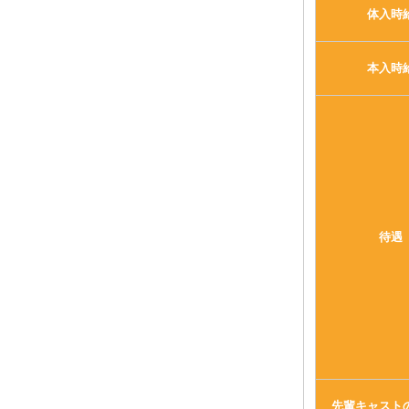
体入時
本入時
待遇
先輩キャスト