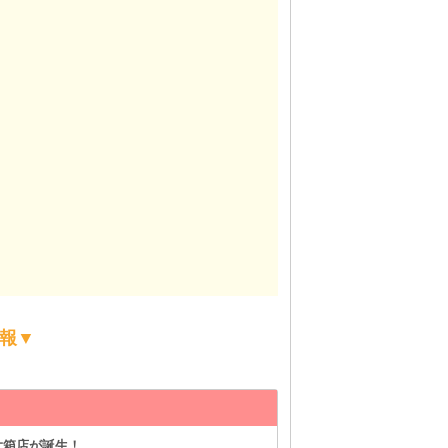
報▼
ai（アイ）
大箱店が誕生！
経験に関係なく高収入を