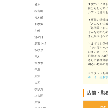
▼女の子にス
橋本
自分らしくマ
福富町
シフトは週1日
桜木町
▼事前の準備
「どんなお洋
新横浜
「毎回重いド
川崎
そんな方のた
また当店はヘ
溝の口
＼まずはお気
武蔵小杉
「でも夜キャ
相模原
いえいえ、そ
日給は20,000
厚木
さらに各種高
本厚木
明るい時間のお
平塚
※スタッフも
藤沢
ボーイ・黒服
大和
横須賀
店舗・勤
上大岡
戸塚
店名