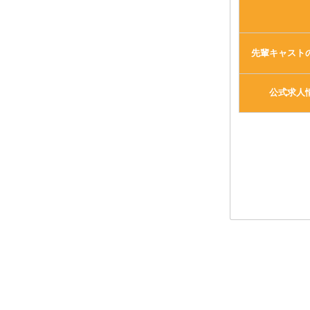
先輩キャスト
公式求人