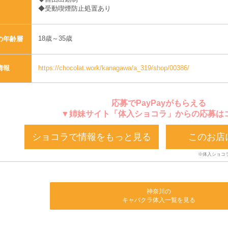
◆受動喫煙防止処置あり
18歳～35歳
の年齢層
情報
https://chocolat.work/kanagawa/a_319/shop/00386/
応募でPayPayがもらえる
▼姉妹サイト「体入ショコラ」からの応募は
ショコラで情報をもっと見る
このお店
神奈川の
キャバクラ体入一覧を見る