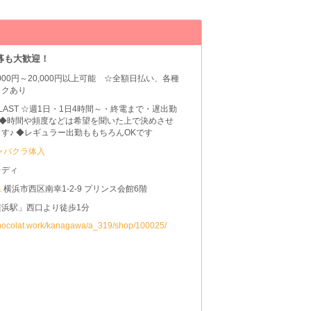
募も大歓迎！
,000円～20,000円以上可能 ☆全額日払い、各種
ックあり
0～LAST ☆週1日・1日4時間～・終電まで・遅出勤
 ◆時間や頻度などは希望を聞いた上で決めさせ
す♪ ◆レギュラー出勤ももちろんOKです
ャバクラ体入
レディ
県
横浜市西区南幸1-2-9 プリンス会館6階
横浜駅」西口より徒歩1分
/chocolat.work/kanagawa/a_319/shop/100025/