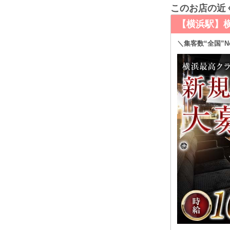
このお店の近
【横浜駅】横
＼集客数“全国”