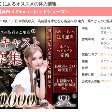
くにあるオススメの体入情報
浜Red Shoes～レッドシューズ～
No.1級！／ 圧倒的高収入・高待遇を求むなら当店へ◎ 遠方・県外からのご応
時給
時給10
高額バ
営業時間
20:0
務OK☆
て頂きま
業種/エリア
関内 キ
職種
フロア
住所
神奈川
最寄り駅
各線「
https:/
公式求人情報