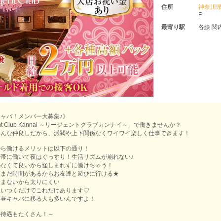
住所
神奈川
F
最寄り駅
各線 関
ャバ！メンバー大募集♪》
nt Club Kannai ～リージェントクラブカンナイ～」で働きませんか？
みんな仲良しだから、派閥や上下関係なくワイワイ楽しく仕事できます！
から働けるメリットは以下の通り！
帯に働いて夜はぐっすり！生活リズムが崩れない♪
かなくて良いから怪しまれずに働けちゃう！
だまだ時間があるからお友達と遊びに行ける★
飲まないから太りにくい
思いつくだけでこれだけあります♡
ら昼キャバに移る人も多いんですよ！
の待遇もたくさん！～