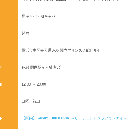
昼キャバ・朝キャバ
関内
横浜市中区弁天通3-36 関内プリンス会館ビル4F
各線 関内駅から徒歩5分
駅
12:00 ～ 20:00
間
日曜・祝日
【関内】Regent Club Kannai ～リージェントクラブカンナイ～
P