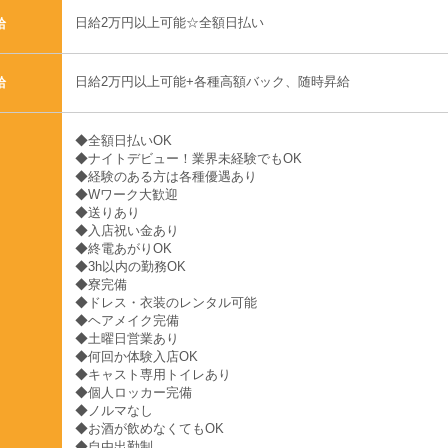
日給2万円以上可能☆全額日払い
給
日給2万円以上可能+各種高額バック、随時昇給
給
◆全額日払いOK
◆ナイトデビュー！業界未経験でもOK
◆経験のある方は各種優遇あり
◆Wワーク大歓迎
◆送りあり
◆入店祝い金あり
◆終電あがりOK
◆3h以内の勤務OK
◆寮完備
◆ドレス・衣装のレンタル可能
◆ヘアメイク完備
◆土曜日営業あり
◆何回か体験入店OK
◆キャスト専用トイレあり
◆個人ロッカー完備
◆ノルマなし
◆お酒が飲めなくてもOK
◆自由出勤制