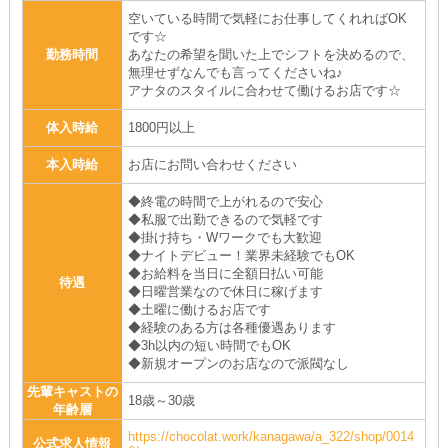
空いている時間で気軽にお仕事してくれればOK
です☆
勤務時間
あなたの希望を聞いた上でシフトを決めるので、
無理せずなんでも言ってくださいね♪
アナタのスタイルに合わせて働けるお店です☆
体入時給
1800円以上
本入時給
お店にお問い合わせください
◆終電の時間で上がれるので安心
◆私服で出勤できるので気軽です
◆掛け持ち・Wワークでも大歓迎
◆ナイトデビュー！業界未経験でもOK
◆お給料を当日に全額日払い可能
待遇
◆日曜営業なので休日に稼げます
◆土曜に働けるお店です
◆経験のある方は各種優遇あります
◆3h以内の短い時間でもOK
◆新規オープンのお店なので派閥なし
先輩キャストの
18歳～30歳
年齢層
https://chocolat.work/kanagawa/a_322/shop/0014
公式求人情報