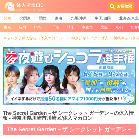
お店検索
関東
北関東
関西
東海
九州/沖縄
中国/四国
北海道/東北
東京
新宿
神奈川
千葉
埼玉
宇都宮
大阪
京都
名古
キャバクラ体入なら［体入マカロン］
神奈川キャバクラ体入
川崎キャバク
The Secret Garden～ザ シークレット ガーデン～の体入情
報 - 神奈川県川崎市川崎区/体入マカロン
The Secret Garden～ザ シークレット ガーデン～