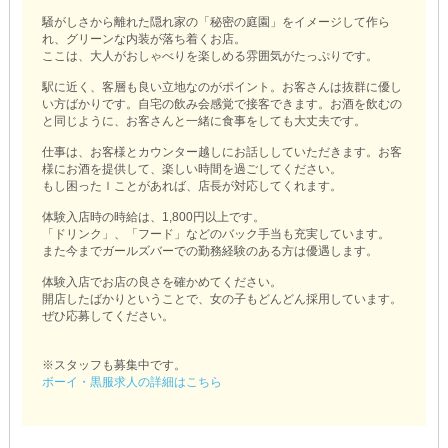
騒がしさから離れた隠れ家の「秘密の庭園」をイメージして作ら
れ、グリーンな内装が落ち着くお店。
ここは、大人がおしゃべりを楽しめる雰囲気がたっぷりです。
駅に近く、客層も良い立地なのがポイント。お客さんは抜群に優し
い方ばかりです。自宅の飲み会感覚で接客できます。お酒を飲むの
と同じように、お客さんと一緒に食事をしても大丈夫です。
仕事は、お客様とカウンター越しにお話ししていただきます。お客
様にお酒を提供して、楽しい時間を過ごしてください。
もし困ったｌことがあれば、店長が対応してくれます。
体験入店時の時給は、1,800円以上です。
「ドリンク」、「フード」などのバック手当も充実しています。
また今までガールズバーでの勤務経験のある方は優遇します。
体験入店でお店の良さを確かめてください。
開店したばかりということで、女の子もどんどん採用しています。
ぜひ応募してください。
※スタッフも募集中です。
ボーイ・黒服求人の詳細はこちら