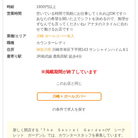
時給
1800円以上
営業時間
空いている時間で気軽にお仕事してくれればOKです☆
あなたの希望を聞いた上でシフトを決めるので、無理せ
ずなんでも言ってくださいね♪ アナタのスタイルに合わ
せて働けるお店です☆
業種/エリア
川崎 ガールズバー体入
職種
カウンターレディ
住所
神奈川県
川崎市幸区下平間143 サンシャインハイムＢ1
最寄り駅
JR南武線 鹿島田駅 徒歩4分
※掲載期間が終了しています
このお店と同じ
川崎 × ガールズバー
の条件で求人を探す
新しく開店する『Ｔｈｅ Ｓｅｃｒｅｔ Ｇａｒｄｅｎ(ザ シーク
レット ガーデン)』では、カウンタースタッフを募集しています。