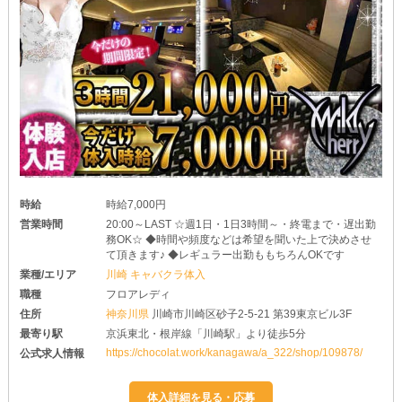
時給
時給7,000円
営業時間
20:00～LAST ☆週1日・1日3時間～・終電まで・遅出勤
務OK☆ ◆時間や頻度などは希望を聞いた上で決めさせ
て頂きます♪ ◆レギュラー出勤ももちろんOKです
業種/エリア
川崎 キャバクラ体入
職種
フロアレディ
住所
神奈川県
川崎市川崎区砂子2-5-21 第39東京ビル3F
最寄り駅
京浜東北・根岸線「川崎駅」より徒歩5分
https://chocolat.work/kanagawa/a_322/shop/109878/
公式求人情報