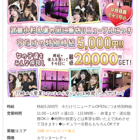
時給
時給5,000円 今だけリニューアルOPENにつき特別時給
営業時間
11:00～LAST ☆週1日・1日3時間～・終電まで・遅出勤
務OK☆ ◆時間や頻度などは希望を聞いた上で決めさせ
て頂きます♪ ◆レギュラー出勤ももちろんOKです
業種/エリア
川崎 ガールズバー体入
職種
カウンターレディ