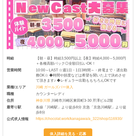
時給
【朝・昼】時給3,500円以上【夜】時給4,000～5,000円
＋各種高額バック◎全額日払いOK！
営業時間
10:00～LAST ☆週1日・1日3時間～・終電まで・遅出勤
務OK☆ ◆時間や頻度などは希望を聞いた上で決めさせ
て頂きます♪ ◆レギュラー出勤ももちろんOKです
業種/エリア
川崎 ガールズバー体入
職種
カウンターレディ
住所
神奈川県
川崎市川崎区東田町3-30 芹澤ビル2階
最寄り駅
各線「川崎駅」より徒歩8分 京急「京急川崎駅」より徒
歩8分
https://chocolat.work/kanagawa/a_322/shop/116930/
公式求人情報