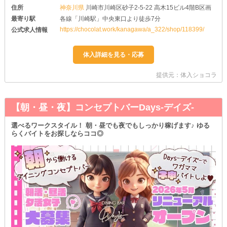
住所
神奈川県
川崎市川崎区砂子2-5-22 高木15ビル4階B区画
最寄り駅
各線「川崎駅」中央東口より徒歩7分
https://chocolat.work/kanagawa/a_322/shop/118399/
公式求人情報
提供元：体入ショコラ
【朝・昼・夜】コンセプトバーDays-デイズ-
選べるワークスタイル！ 朝・昼でも夜でもしっかり稼げます♪ ゆる
らくバイトをお探しならココ◎