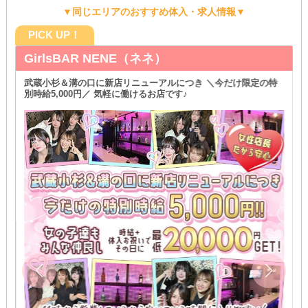
▼同じエリアのおすすめ体入・求人情報▼
PICK UP！
GirlsBAR NENE（ネネ）
武蔵小杉＆溝の口に新店リニューアルにつき ＼今だけ限定の特
別時給5,000円／ 気軽に働けるお店です♪