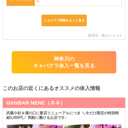
6/
ショコラで情報をもっと見る
提供元：体入ショコラ
神奈川の
キャバクラ体入一覧を見る
このお店の近くにあるオススメの体入情報
GirlsBAR NENE（ネネ）
武蔵小杉＆溝の口に新店リニューアルにつき ＼今だけ限定の特別時
給5,000円／ 気軽に働けるお店です♪