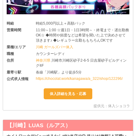
時給
時給5,000円以上＋高額バック
営業時間
11:00～1:00 ☆週1日・1日3時間～・終電まで・遅出勤務
OK☆ ◆時間や頻度などは希望を聞いた上で決めさせて
頂きます♪ ◆レギュラー出勤ももちろんOKです
業種/エリア
川崎 ガールズバー体入
職種
カウンターレディ
住所
神奈川県
川崎市川崎区砂子2-6-5 日吉屋砂子ビルディン
グ4F
最寄り駅
各線「川崎駅」より徒歩5分
https://chocolat.work/kanagawa/a_322/shop/122296/
公式求人情報
提供元：体入ショコラ
【川崎】LUAS（ルアス）