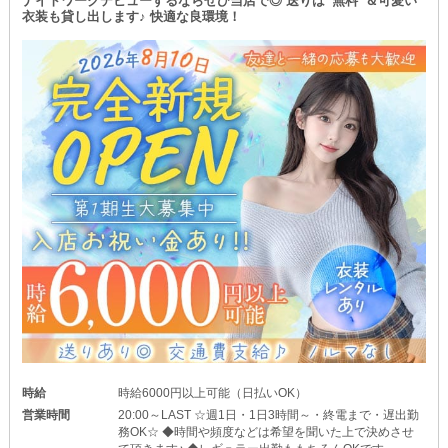
ナイトワークデビューするならぜひ当店で◎ 送りは“無料”＆可愛い
衣装も貸し出します♪ 快適な良環境！
時給
時給6000円以上可能（日払いOK）
営業時間
20:00～LAST ☆週1日・1日3時間～・終電まで・遅出勤
務OK☆ ◆時間や頻度などは希望を聞いた上で決めさせ