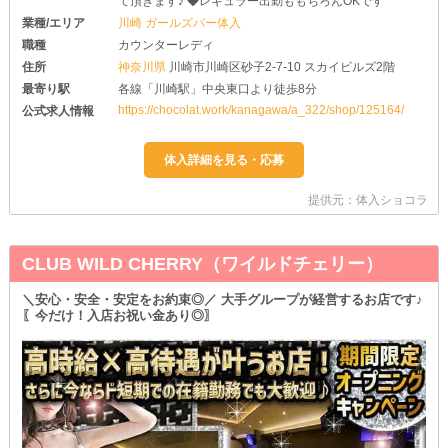
て頂きます♪ ◆レギュラー出勤ももちろんOKです
業種/エリア
川崎 ガールズバー体入
職種
カウンターレディ
住所
神奈川県
川崎市川崎区砂子2-7-10 スカイビルズ2階
最寄り駅
各線「川崎駅」中央東口より徒歩8分
https://chocolat.work/kanagawa/a_322/shop/125164/
公式求人情報
提供元：体入ショコラ
CLUB WILD CHERRY（ワイルドチェリー）
＼安心・安全・安定をお約束◎／ 大手グループが経営するお店です♪
〖今だけ！入店お祝い金あり◎〗