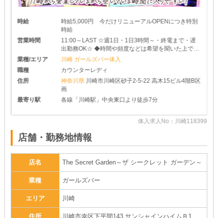
時給
時給5,000円 今だけリニューアルOPENにつき特別
時給
営業時間
11:00～LAST ☆週1日・1日3時間～・終電まで・遅
出勤務OK☆ ◆時間や頻度などは希望を聞いた上で決
めさせて頂きます♪ ◆レギュラー出勤ももちろんOK
業種/エリア
川崎 ガールズバー体入
です
職種
カウンターレディ
住所
神奈川県
川崎市川崎区砂子2-5-22 高木15ビル4階B区
画
最寄り駅
各線「川崎駅」中央東口より徒歩7分
30
体入求人No：川崎118399
店舗・勤務地情報
店名
The Secret Garden～ザ シークレット ガーデン～
業種
ガールズバー
エリア
川崎
住所
川崎市幸区下平間143 サンシャインハイムＢ1